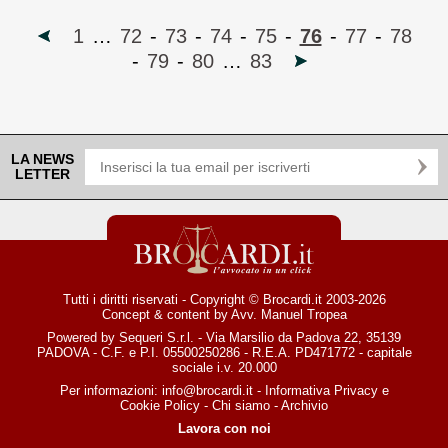
1
…
72
-
73
-
74
-
75
-
76
-
77
-
78
-
79
-
80
…
83
LA NEWS
LETTER
Tutti i diritti riservati - Copyright © Brocardi.it 2003-2026
Concept & content by
Avv. Manuel Tropea
Powered by Sequeri S.r.l. - Via Marsilio da Padova 22, 35139
PADOVA - C.F. e P.I. 05500250286 - R.E.A. PD471772 - capitale
sociale i.v. 20.000
Per informazioni:
info@brocardi.it
-
Informativa Privacy
e
Cookie Policy
-
Chi siamo
-
Archivio
Lavora con noi