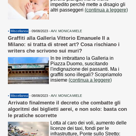
impedito perché mette a disagio gli
altri passeggeri
(continua a leggere)
•
Miscellanea
- 09/08/2023 -
AVV. MONICA MIELE
Graffiti alla Galleria Vittorio Emanuele II a
Milano: si tratta di street art? Cosa rischiano i
writers che scrivono sui muri?
In tre imbrattano la Galleria in
Piazza Duomo, suscitando
l'indignazione dei passanti. Ma i
graffiti sono illegali? Scopriamolo
insieme
(continua a leggere)
•
Miscellanea
- 08/08/2023 -
AVV. MONICA MIELE
Arrivato finalmente il decreto che combatte gli
algoritmi dei biglietti aerei, e non solo: basta con
le pratiche scorrette
Lotta al caro dei voli, aumento delle
licenze dei taxi, fondi per le
infrastrutture, Ponte sullo Stretto: