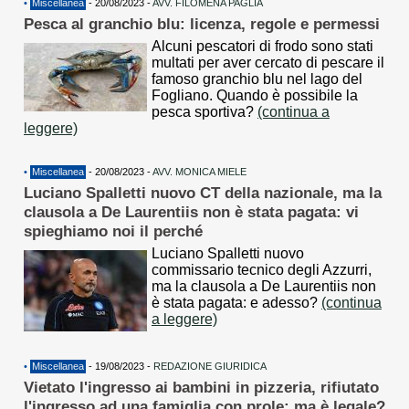
•
Miscellanea
- 20/08/2023 -
AVV. FILOMENA PAGLIA
Pesca al granchio blu: licenza, regole e permessi
Alcuni pescatori di frodo sono stati
multati per aver cercato di pescare il
famoso granchio blu nel lago del
Fogliano. Quando è possibile la
pesca sportiva?
(continua a
leggere)
•
Miscellanea
- 20/08/2023 -
AVV. MONICA MIELE
Luciano Spalletti nuovo CT della nazionale, ma la
clausola a De Laurentiis non è stata pagata: vi
spieghiamo noi il perché
Luciano Spalletti nuovo
commissario tecnico degli Azzurri,
ma la clausola a De Laurentiis non
è stata pagata: e adesso?
(continua
a leggere)
•
Miscellanea
- 19/08/2023 -
REDAZIONE GIURIDICA
Vietato l'ingresso ai bambini in pizzeria, rifiutato
l'ingresso ad una famiglia con prole: ma è legale?