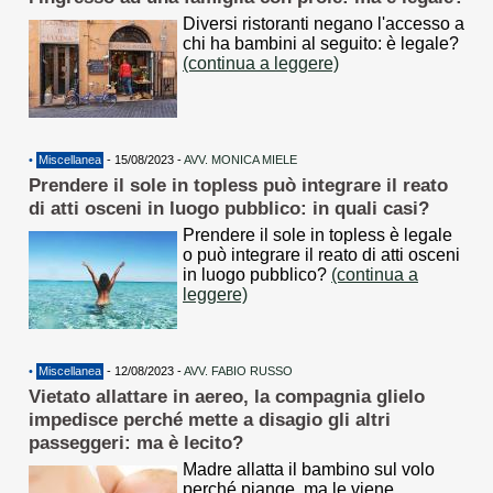
Diversi ristoranti negano l'accesso a
chi ha bambini al seguito: è legale?
(continua a leggere)
•
Miscellanea
- 15/08/2023 -
AVV. MONICA MIELE
Prendere il sole in topless può integrare il reato
di atti osceni in luogo pubblico: in quali casi?
Prendere il sole in topless è legale
o può integrare il reato di atti osceni
in luogo pubblico?
(continua a
leggere)
•
Miscellanea
- 12/08/2023 -
AVV. FABIO RUSSO
Vietato allattare in aereo, la compagnia glielo
impedisce perché mette a disagio gli altri
passeggeri: ma è lecito?
Madre allatta il bambino sul volo
perché piange, ma le viene