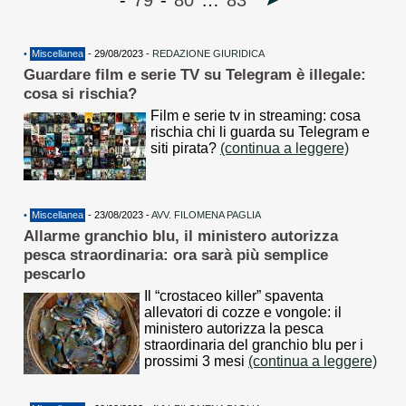
-
79
-
80
…
83
•
Miscellanea
- 29/08/2023 -
REDAZIONE GIURIDICA
Guardare film e serie TV su Telegram è illegale:
cosa si rischia?
Film e serie tv in streaming: cosa
rischia chi li guarda su Telegram e
siti pirata?
(continua a leggere)
•
Miscellanea
- 23/08/2023 -
AVV. FILOMENA PAGLIA
Allarme granchio blu, il ministero autorizza
pesca straordinaria: ora sarà più semplice
pescarlo
Il “crostaceo killer” spaventa
allevatori di cozze e vongole: il
ministero autorizza la pesca
straordinaria del granchio blu per i
prossimi 3 mesi
(continua a leggere)