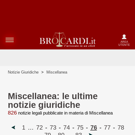
AREA
UTENTE
Notizie Giuridiche
>
Miscellanea
Miscellanea: le ultime
notizie giuridiche
826
notizie legali pubblicate in materia di Miscellanea
1
…
72
-
73
-
74
-
75
-
76
-
77
-
78