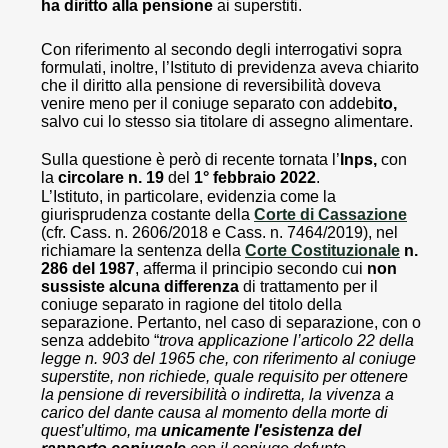
ha diritto alla pensione
ai superstiti.
Con riferimento al secondo degli interrogativi sopra
formulati, inoltre, l’Istituto di previdenza aveva chiarito
che il diritto alla pensione di reversibilità doveva
venire meno per il coniuge separato con addebi
to,
salvo cui lo stesso sia titolare di assegno alimentare.
Sulla questione è però di recente tornata l’
Inps,
con
la
circolare n. 19
del
1° febbraio 2022
.
L’Istituto, in particolare, evidenzia come la
giurisprudenza costante della
Corte di Cassazione
(cfr. Cass. n. 2606/2018 e Cass. n. 7464/2019), nel
richiamare la sentenza della
Corte Costituzionale
n.
286 del 1987
, afferma il principio secondo cui
non
sussiste alcuna differenza
di trattamento per il
coniuge separato in ragione del titolo della
separazione. Pertanto, nel caso di separazione, con o
senza addebito “
trova applicazione l’articolo 22 della
legge n. 903 del 1965 che, con riferimento al coniuge
superstite, non richiede, quale requisito per ottenere
la pensione di reversibilità o indiretta, la vivenza a
carico del dante causa al momento della morte di
quest’ultimo, ma
unicamente l'esistenza del