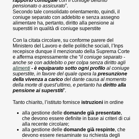
rapporto coniugale
con il coniuge defunto
pensionato o assicurato
”.
Secondo tale consolidato orientamento, quindi, il
coniuge separato con addebito e senza assegno
alimentare ha, pertanto, diritto alla pensione ai
superstiti in qualità di coniuge superstite
Con la citata circolare, su conforme parere del
Ministero del Lavoro e delle politiche sociali, l’Inps
recepisce dunque il menzionato della Suprema Corte
e afferma espressamente che “
il coniuge separato -
anche se con addebito o per colpa senza diritto agli
alimenti
- è equiparato sotto ogni profilo
al coniuge
superstite, in favore del quale opera la
presunzione
della vivenza
a carico
del dante causa al momento
della morte di quest’ultimo, e pertanto ha
diritto alla
pensione ai superstiti
”.
Tanto chiarito, l’istituto fornisce
istruzioni
in ordine
alla gestione delle
domande già presentate
,
che devono essere definite in base ai criteri di cui
alla recente circolare;
alla gestione delle
domande già respinte
, che
devono essere riesaminate su richiesta degli