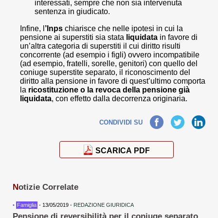
interessati, sempre che non sia intervenuta
sentenza in giudicato.
Infine, l
’Inps
chiarisce che nelle ipotesi in cui la
pensione ai superstiti sia stata
liquidata
in favore di
un’altra categoria di superstiti il cui diritto risulti
concorrente (ad esempio i figli) ovvero incompatibile
(ad esempio, fratelli, sorelle, genitori) con quello del
coniuge superstite separato, il riconoscimento del
diritto alla pensione in favore di quest’ultimo comporta
la
ricostituzione o la revoca della pensione già
liquidata
, con effetto dalla decorrenza originaria.
Facebook
Twitter
LinkedIn
CONDIVIDI SU
SCARICA PDF
N
otizie Correlate
•
Famiglia
- 13/05/2019 -
REDAZIONE GIURIDICA
Pensione di reversibilità per il coniuge separato