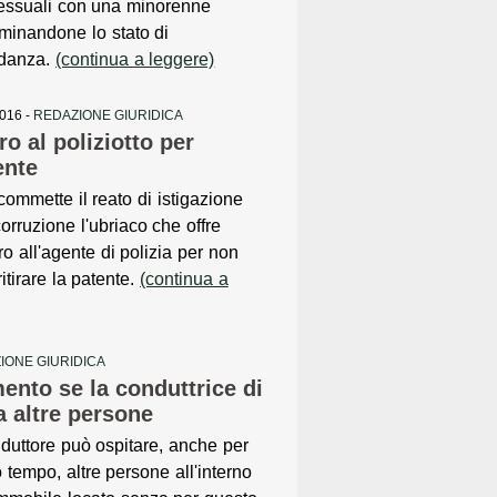
sessuali con una minorenne
minandone lo stato di
idanza.
(continua a leggere)
2016 -
REDAZIONE GIURIDICA
o al poliziotto per
ente
ommette il reato di istigazione
corruzione l'ubriaco che offre
o all'agente di polizia per non
 ritirare la patente.
(continua a
IONE GIURIDICA
ento se la conduttrice di
a altre persone
nduttore può ospitare, anche per
 tempo, altre persone all'interno