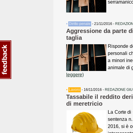
serramanic
•
Diritto penale
- 21/11/2016 -
REDAZION
Aggressione da parte d
taglia
Risponde de
personali c
a minori ine
animale di 
leggere)
•
Lavoro
- 16/11/2016 -
REDAZIONE GIU
Tassabile il reddito deri
di meretricio
La Corte di
sentenza n.
2016, si è 