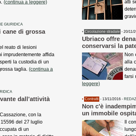
atti 
o.
(continua a leggere)
deter
grav
E GIURIDICA
i cane di grossa
•
Circolazione stradale
- 20/11/
Ubriaco offre denar
conservarsi la pat
l reato di lesioni
hi imprudentemente affida
Non c
sperti la custodia di un
alla 
grossa taglia.
(continua a
denar
farsi
leggere)
RIDICA
vante dall'attività
•
Contratti
- 13/11/2016 -
REDAZ
Non c'è inadempim
un immobile ospit
 Cassazione, con la
 15596 del 27 luglio
Il co
occupata di un
lungo