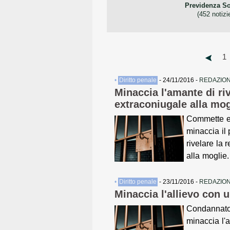
Volontaria
Criptovalute
Previdenza So
giurisdizione
(12 notizie)
(452 notizi
(0 notizie)
1
•
Diritto penale
- 24/11/2016 -
REDAZION
Minaccia l'amante di riv
extraconiugale alla mog
Commette e
minaccia il
rivelare la 
alla moglie
•
Diritto penale
- 23/11/2016 -
REDAZION
Minaccia l'allievo con u
Condannato
minaccia l'a