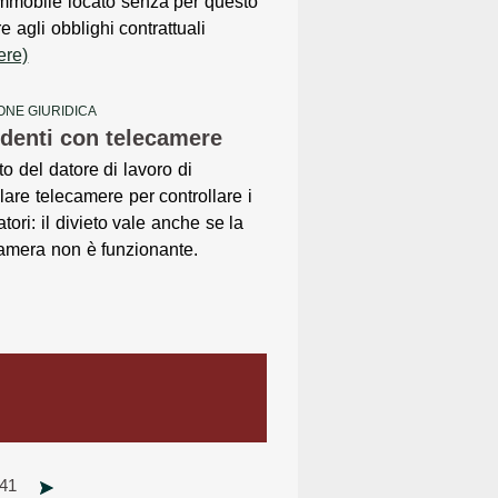
immobile locato senza per questo
re agli obblighi contrattuali
ere)
ONE GIURIDICA
ndenti con telecamere
to del datore di lavoro di
llare telecamere per controllare i
atori: il divieto vale anche se la
amera non è funzionante.
41