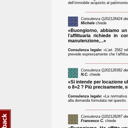
dell’immobile acquisito al patrimonio
Consulenza
Q202128424
del
Michele
chiede
«Buongiorno, abbiamo un ho
l’affittuaria richiede in
manutenzione,...»
Consulenza legale:
«L’art. 2562 rel
prevede espressamente che l’affittua
Consulenza
Q202128382
del
N.C.
chiede
«Si intende per locazione ul
o 8+2 ? Più precisamente, si
Consulenza legale:
«La normativa in
alla domanda formulata nel quesito. In
Consulenza
Q202128287
del
Francesco C.
chiede