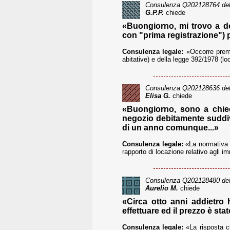
Consulenza
Q202128764
del
G.P.P.
chiede
«Buongiorno, mi trovo a do
con "prima registrazione") p
Consulenza legale:
«Occorre premet
abitative) e della legge 392/1978 (loc
Consulenza
Q202128636
del
Elisa G.
chiede
«Buongiorno, sono a chied
negozio debitamente suddivi
di un anno comunque...»
Consulenza legale:
«La normativa p
rapporto di locazione relativo agli im
Consulenza
Q202128480
del
Aurelio M.
chiede
«Circa otto anni addietro 
effettuare ed il prezzo è stat
Consulenza legale:
«La risposta ch