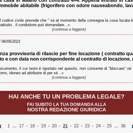
a casa in Milano con contratto 4+4. Appena entrato in cas
immobile abitabile (frigorifero con odore nauseabondo, lav
l codice civile prevede che “ se al momento della consegna la cosa locata è 
pattuito , il conduttore può domandare...»
(continua a leggere)
 06/05/2021
a provvisoria di rilascio per fine locazione ( contratto qu
to e con data non corrispondente al contratto di locazione, m
ocumento, il cui testo è riportato nel quesito, non consente di “bloccare” né 
mo, idoneo ad attribuire di per sé...»
(continua a leggere)
HAI ANCHE TU UN PROBLEMA LEGALE?
FAI SUBITO LA TUA DOMANDA ALLA
NOSTRA REDAZIONE GIURIDICA
1
…
17
-
18
-
19
-
20
-
21
-
22
-
23
-
24
-
25
…
36