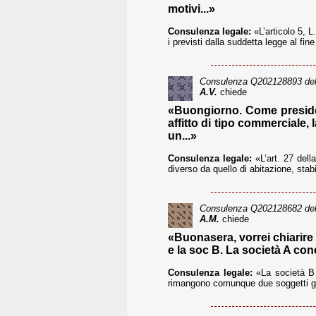
motivi...»
Consulenza legale:
«L’articolo 5, L
i previsti dalla suddetta legge al fin
Consulenza
Q202128893
del
A.V.
chiede
«Buongiorno. Come presiden
affitto di tipo commerciale
un...»
Consulenza legale:
«L’art. 27 dell
diverso da quello di abitazione, stab
Consulenza
Q202128682
del
A.M.
chiede
«Buonasera, vorrei chiarire
e la soc B. La società A con
Consulenza legale:
«La società B e
rimangono comunque due soggetti giuri