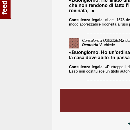
«Buongiorno, Ho affitto un
che non rendono di fatto l'
rovinata,...»
Consulenza legale:
«L’art. 1578 de
modo apprezzabile l'idoneità all'uso 
Consulenza
Q202128142
del
Demetria V.
chiede
«Buongiorno, Ho un’ordinanz
la casa dove abito. In passa
Consulenza legale:
«Purtroppo il d
Esso non costituisce un titolo autono