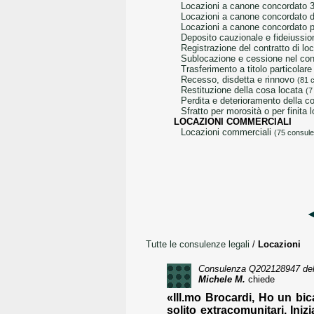
locazioni a canone concordato 
locazioni a canone concordato d
locazioni a canone concordato p
deposito cauzionale e fideiussi
registrazione del contratto di 
sublocazione e cessione nel con
trasferimento a titolo particolar
recesso, disdetta e rinnovo
(81 
restituzione della cosa locata
(7
perdita e deterioramento della 
sfratto per morosità o per finita
LOCAZIONI COMMERCIALI
locazioni commerciali
(75 consul
Tutte le consulenze legali
/
Locazioni
Consulenza
Q202128947
del
Michele M.
chiede
«Ill.mo Brocardi, Ho un bic
solito extracomunitari. Iniz