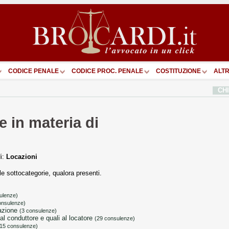
CODICE PENALE
CODICE PROC. PENALE
COSTITUZIONE
ALTR
CH
 in materia di
di:
Locazioni
ulle sottocategorie, qualora presenti.
ulenze)
onsulenze)
cazione
(3 consulenze)
i al conduttore e quali al locatore
(29 consulenze)
(15 consulenze)