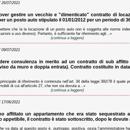
 26/07/2021
ver gestire un vecchio e "dimenticato" contratto di locaz
er un posto auto stipulato il 01/01/2012 per un periodo di 36 
tere che la la locazione di un posto auto non è soggetta alle norme indero
azioni a uso diverso). Pertanto, è sufficiente far riferimento agli...»
(continua a leggere)
 09/07/2021
ere consulenza in merito ad un contratto di sub affitto 
so da muro e doppia entrata). Contratto costituito in data
rincipale di riferimento è contenuta nell’art. 34 della legge 392/78 il quale 
mobili di cui all'articolo 27, che non sia dovuta a...»
(continua a leggere)
 17/06/2021
ho affittato un appartamento che era stato sequestrato al
o appetibile, il contratto è stato sottoscritto, dopo le dovute 
e va data al quesito posto è, purtroppo, positiva, ossia l’amministratore ha i