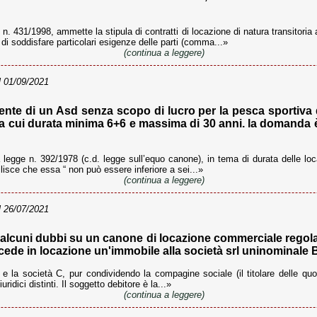
. n. 431/1998, ammette la stipula di contratti di locazione di natura transitoria a
e di soddisfare particolari esigenze delle parti (comma...»
(continua a leggere)
 01/09/2021
te di un Asd senza scopo di lucro per la pesca sportiva d
, la cui durata minima 6+6 e massima di 30 anni. la domanda 
a legge n. 392/1978 (c.d. legge sull’equo canone), in tema di durata delle loc
ilisce che essa “ non può essere inferiore a sei...»
(continua a leggere)
 26/07/2021
 alcuni dubbi su un canone di locazione commerciale regola
cede in locazione un'immobile alla società srl uninominale B;
 la società C, pur condividendo la compagine sociale (il titolare delle quo
dici distinti. Il soggetto debitore è la...»
(continua a leggere)