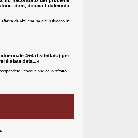
a ho riscontrato dei problemi
atrice idem, doccia totalmente
affetta da vizi che ne diminuiscono in
adriennale 4+4 disdettato) per
i è stata data...»
sospendere l’esecuzione dello sfratto .