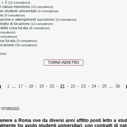
3 + 2
(12 consulenze)
i natura transitoria
(13 consulenze)
er studenti universitari
(4 consulenze)
one
(8 consulenze)
locazione e adempimenti successivi
(5 consulenze)
tratto di locazione
(12 consulenze)
e della cosa locata
(8 consulenze)
consulenze)
 consulenze)
cosa locata
(5 consulenze)
 locazione
(18 consulenze)
enze)
TORNA INDIETRO
1
…
17
-
18
-
19
-
20
-
21
-
22
-
23
-
24
-
25
…
36
 07/09/2021
amere a Roma ove da diversi anni affitto posti letto a stude
ialmente ho avuto studenti universitari, con contratti di nat