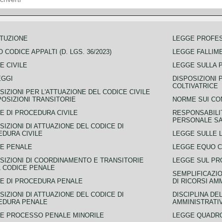
TUZIONE
LEGGE PROFE
 CODICE APPALTI (D. LGS. 36/2023)
LEGGE FALLIM
E CIVILE
LEGGE SULLA 
EGGI
DISPOSIZIONI 
COLTIVATRICE
SIZIONI PER L'ATTUAZIONE DEL CODICE CIVILE
POSIZIONI TRANSITORIE
NORME SUI CO
E DI PROCEDURA CIVILE
RESPONSABILI
PERSONALE SA
SIZIONI DI ATTUAZIONE DEL CODICE DI
DURA CIVILE
LEGGE SULLE L
E PENALE
LEGGE EQUO 
SIZIONI DI COORDINAMENTO E TRANSITORIE
LEGGE SUL PR
L CODICE PENALE
SEMPLIFICAZIO
E DI PROCEDURA PENALE
DI RICORSI AM
SIZIONI DI ATTUAZIONE DEL CODICE DI
DISCIPLINA DE
EDURA PENALE
AMMINISTRATI
E PROCESSO PENALE MINORILE
LEGGE QUADRO