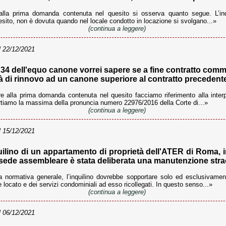
alla prima domanda contenuta nel quesito si osserva quanto segue. L’in
sito, non è dovuta quando nel locale condotto in locazione si svolgano...»
(continua a leggere)
 22/12/2021
 34 dell'equo canone vorrei sapere se a fine contratto comm
 di rinnovo ad un canone superiore al contratto precedente e
 alla prima domanda contenuta nel quesito facciamo riferimento alla interpr
portiamo la massima della pronuncia numero 22976/2016 della Corte di...»
(continua a leggere)
 15/12/2021
lino di un appartamento di proprietà dell'ATER di Roma, 
 sede assembleare è stata deliberata una manutenzione strao
 normativa generale, l’inquilino dovrebbe sopportare solo ed esclusivament
 locato e dei servizi condominiali ad esso ricollegati. In questo senso...»
(continua a leggere)
 06/12/2021