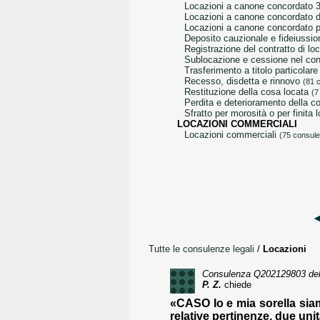
locazioni a canone concordato 
locazioni a canone concordato d
locazioni a canone concordato p
deposito cauzionale e fideiussi
registrazione del contratto di 
sublocazione e cessione nel con
trasferimento a titolo particolar
recesso, disdetta e rinnovo
(81 
restituzione della cosa locata
(7
perdita e deterioramento della 
sfratto per morosità o per finita
LOCAZIONI COMMERCIALI
locazioni commerciali
(75 consul
Tutte le consulenze legali
/
Locazioni
Consulenza
Q202129803
del
P. Z.
chiede
«CASO Io e mia sorella siam
relative pertinenze, due unit