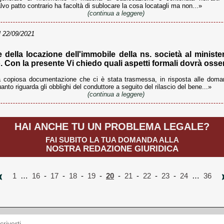
vo patto contrario ha facoltà di sublocare la cosa locatagli ma non...»
(continua a leggere)
 22/09/2021
e della locazione dell'immobile della ns. società al minister
. Con la presente Vi chiedo quali aspetti formali dovrà osserv
copiosa documentazione che ci è stata trasmessa, in risposta alle doman
nto riguarda gli obblighi del conduttore a seguito del rilascio del bene...»
(continua a leggere)
HAI ANCHE TU UN PROBLEMA LEGALE?
FAI SUBITO LA TUA DOMANDA ALLA
NOSTRA REDAZIONE GIURIDICA
1
…
16
-
17
-
18
-
19
-
20
-
21
-
22
-
23
-
24
…
36