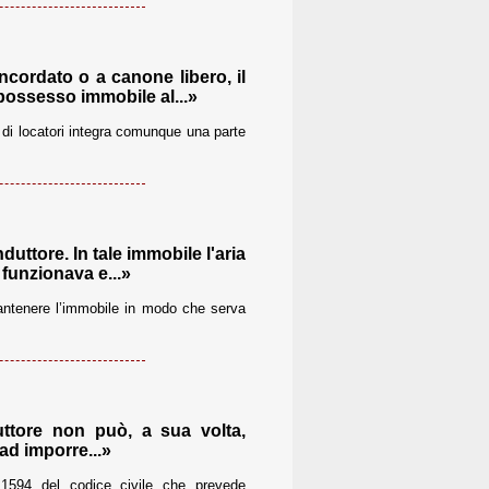
ncordato o a canone libero, il
 possesso immobile al...»
à di locatori integra comunque una parte
uttore. In tale immobile l'aria
funzionava e...»
 mantenere l’immobile in modo che serva
uttore non può, a sua volta,
ad imporre...»
 1594 del codice civile che prevede