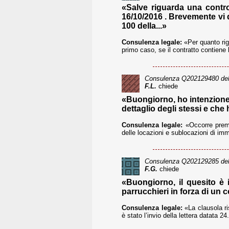
«Salve riguarda una contro
16/10/2016 . Brevemente vi 
100 della...»
Consulenza legale:
«Per quanto rig
primo caso, se il contratto contiene
Consulenza
Q202129480
del
F.L.
chiede
«Buongiorno, ho intenzione 
dettaglio degli stessi e che 
Consulenza legale:
«Occorre premet
delle locazioni e sublocazioni di imm
Consulenza
Q202129285
del
F.G.
chiede
«Buongiorno, il quesito è 
parrucchieri in forza di un 
Consulenza legale:
«La clausola ri
è stato l’invio della lettera datata 24