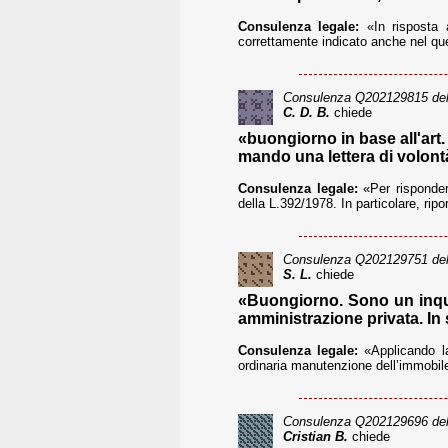
Consulenza legale:
«In risposta 
correttamente indicato anche nel que
Consulenza
Q202129815
del
C. D. B.
chiede
«buongiorno in base all'art.
mando una lettera di volontà
Consulenza legale:
«Per rispondere
della L.392/1978. In particolare, ri
Consulenza
Q202129751
del
S. L.
chiede
«Buongiorno. Sono un inqui
amministrazione privata. In
Consulenza legale:
«Applicando la
ordinaria manutenzione dell’immobile
Consulenza
Q202129696
del
Cristian B.
chiede