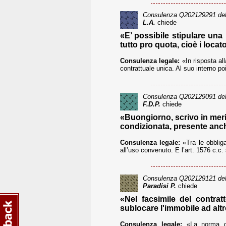
Consulenza
Q202129291
del
L.A.
chiede
«E’ possibile stipulare una
tutto pro quota, cioè i loca
Consulenza legale:
«In risposta al
contrattuale unica. Al suo interno po
Consulenza
Q202129091
del
F.D.P.
chiede
«Buongiorno, scrivo in merit
condizionata, presente anch
Consulenza legale:
«Tra le obbliga
all’uso convenuto. E l’art. 1576 c.c. s
Consulenza
Q202129121
del
Paradisi P.
chiede
«Nel facsimile del contra
sublocare l'immobile ad alt
Consulenza legale:
«La norma gen