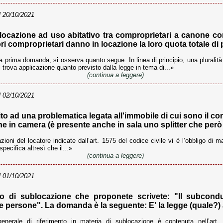
 20/10/2021
 locazione ad uso abitativo tra comproprietari a canone co
tori comproprietari danno in locazione la loro quota totale di
la prima domanda, si osserva quanto segue. In linea di principio, una pluralit
i trova applicazione quanto previsto dalla legge in tema di...»
(continua a leggere)
 02/10/2021
o ad una problematica legata all'immobile di cui sono il cond
e in camera (è presente anche in sala uno splitter che però 
zioni del locatore indicate dall’art. 1575 del codice civile vi è l’obbligo di
pecifica altresì che il...»
(continua a leggere)
 01/10/2021
tto di sublocazione che proponete scrivete: "Il subcond
re persone". La domanda è la seguente: E' la legge (quale?) 
erale di riferimento in materia di sublocazione è contenuta nell’art.