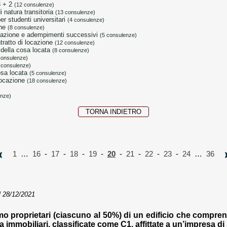
3 + 2
(12 consulenze)
i natura transitoria
(13 consulenze)
er studenti universitari
(4 consulenze)
one
(8 consulenze)
locazione e adempimenti successivi
(5 consulenze)
tratto di locazione
(12 consulenze)
e della cosa locata
(8 consulenze)
consulenze)
 consulenze)
cosa locata
(5 consulenze)
 locazione
(18 consulenze)
enze)
TORNA INDIETRO
1
…
16
-
17
-
18
-
19
-
20
-
21
-
22
-
23
-
24
…
36
 28/12/2021
o proprietari (ciascuno al 50%) di un edificio che compre
a immobiliari, classificate come C1, affittate a un’impresa di s