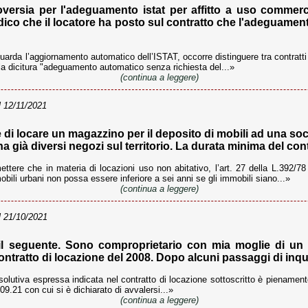
versia per l'adeguamento istat per affitto a uso commercia
dico che il locatore ha posto sul contratto che l'adeguame
uarda l’aggiornamento automatico dell’ISTAT, occorre distinguere tra contratt
 la dicitura "adeguamento automatico senza richiesta del...»
(continua a leggere)
 12/11/2021
di locare un magazzino per il deposito di mobili ad una soci
ha già diversi negozi sul territorio. La durata minima del cont
tere che in materia di locazioni uso non abitativo, l’art. 27 della L.392/
obili urbani non possa essere inferiore a sei anni se gli immobili siano...»
(continua a leggere)
 21/10/2021
il seguente. Sono comproprietario con mia moglie di un n
contratto di locazione del 2008. Dopo alcuni passaggi di inqui
solutiva espressa indicata nel contratto di locazione sottoscritto è pienament
.09.21 con cui si è dichiarato di avvalersi...»
(continua a leggere)