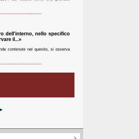
o dell'interno, nello specifico
are il...»
de contenute nel quesito, si osserva