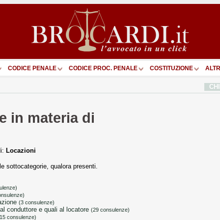
CODICE PENALE
CODICE PROC. PENALE
COSTITUZIONE
ALTR
CH
 in materia di
di:
Locazioni
ulle sottocategorie, qualora presenti.
ulenze)
onsulenze)
cazione
(3 consulenze)
i al conduttore e quali al locatore
(29 consulenze)
(15 consulenze)