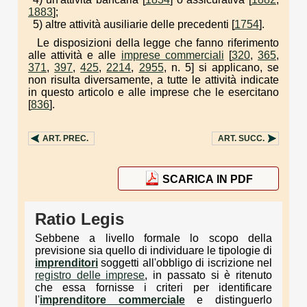
1883
];
5) altre attività ausiliarie delle precedenti [
1754
].
Le disposizioni della legge che fanno riferimento
alle attività e alle
imprese commerciali
[
320
,
365
,
371
,
397
,
425
,
2214
,
2955
, n. 5] si applicano, se
non risulta diversamente, a tutte le attività indicate
in questo articolo e alle imprese che le esercitano
[
836
].
ART.
PREC.
ART.
SUCC.
SCARICA IN PDF
Ratio Legis
Sebbene a livello formale lo scopo della
previsione sia quello di individuare le tipologie di
imprenditori
soggetti all'obbligo di iscrizione nel
registro delle imprese
, in passato si è ritenuto
che essa fornisse i criteri per identificare
l'
imprenditore commerciale
e distinguerlo