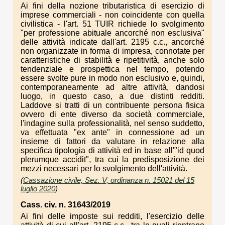
Ai fini della nozione tributaristica di esercizio di
imprese commerciali - non coincidente con quella
civilistica - l'art. 51 TUIR richiede lo svolgimento
"per professione abituale ancorché non esclusiva"
delle attività indicate dall'art. 2195 c.c., ancorché
non organizzate in forma di impresa, connotate per
caratteristiche di stabilità e ripetitività, anche solo
tendenziale e prospettica nel tempo, potendo
essere svolte pure in modo non esclusivo e, quindi,
contemporaneamente ad altre attività, dandosi
luogo, in questo caso, a due distinti redditi.
Laddove si tratti di un contribuente persona fisica
ovvero di ente diverso da società commerciale,
l'indagine sulla professionalità, nel senso suddetto,
va effettuata "ex ante" in connessione ad un
insieme di fattori da valutare in relazione alla
specifica tipologia di attività ed in base all'"id quod
plerumque accidit", tra cui la predisposizione dei
mezzi necessari per lo svolgimento dell'attività.
(
Cassazione civile, Sez. V, ordinanza n. 15021 del 15
luglio 2020
)
Cass. civ. n. 31643/2019
Ai fini delle imposte sui redditi, l'esercizio delle