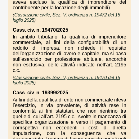
aveva escluso la qualifica di imprenditore del
contribuente per la locazione degli immobili).
(
Cassazione civile, Sez. V, ordinanza n. 19472 del 15
luglio 2025
)
Cass. civ. n. 19470/2025
In ambito tributario, la qualifica di imprenditore
commerciale, ai fini della configurabilità di un
reddito di impresa, non richiede il requisito
dell'organizzazione di lavoro e capitale, ma si basa
sull'esercizio per professione abituale, ancorché
non esclusiva, delle attività indicate nell'art. 2195
c.c.
(
Cassazione civile, Sez. V, ordinanza n. 19470 del 15
luglio 2025
)
Cass. civ. n. 19399/2025
Ai fini della qualifica di ente non commerciale rileva
l'esercizio, in via prevalente, di attività rese in
conformità ai fini statutari, che non rientrino tra
quelle di cui all'art. 2195 c.c., svolte in mancanza di
specifica organizzazione e verso il pagamento di
corrispettivi non eccedenti i costi di diretta
imputazione, con la conseguenza che va
disconosciuto il regime di favore previsto per gli enti