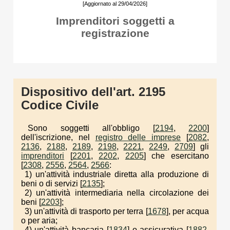
[Aggiornato al 29/04/2026]
Imprenditori soggetti a
registrazione
Dispositivo dell'art. 2195
Codice Civile
Sono soggetti all'obbligo [
2194
,
2200
]
dell'iscrizione, nel
registro delle imprese
[
2082
,
2136
,
2188
,
2189
,
2198
,
2221
,
2249
,
2709
] gli
imprenditori
[
2201
,
2202
,
2205
] che esercitano
[
2308
,
2556
,
2564
,
2566
:
1) un'attività industriale diretta alla produzione di
beni o di servizi [
2135
];
2) un'attività intermediaria nella circolazione dei
beni [
2203
];
3) un'attività di trasporto per terra [
1678
], per acqua
o per aria;
4) un'attività bancaria [
1834
] o assicurativa [
1882
,