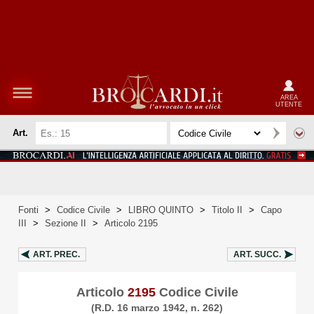
AREA
UTENTE
Art.
Fonti
>
Codice Civile
>
LIBRO QUINTO
>
Titolo II
>
Capo
III
>
Sezione II
>
Articolo 2195
ART.
PREC.
ART.
SUCC.
Articolo
2195
Codice Civile
(R.D. 16 marzo 1942, n. 262)