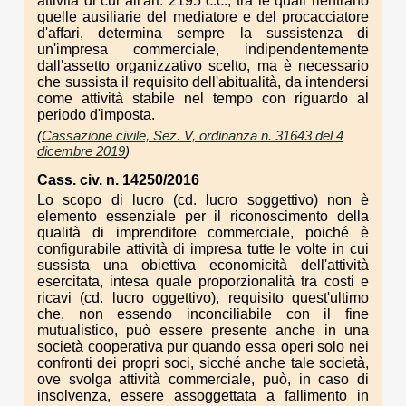
attività di cui all'art. 2195 c.c., tra le quali rientrano
quelle ausiliarie del mediatore e del procacciatore
d'affari, determina sempre la sussistenza di
un'impresa commerciale, indipendentemente
dall'assetto organizzativo scelto, ma è necessario
che sussista il requisito dell'abitualità, da intendersi
come attività stabile nel tempo con riguardo al
periodo d'imposta.
(
Cassazione civile, Sez. V, ordinanza n. 31643 del 4
dicembre 2019
)
Cass. civ. n. 14250/2016
Lo scopo di lucro (cd. lucro soggettivo) non è
elemento essenziale per il riconoscimento della
qualità di imprenditore commerciale, poiché è
configurabile attività di impresa tutte le volte in cui
sussista una obiettiva economicità dell'attività
esercitata, intesa quale proporzionalità tra costi e
ricavi (cd. lucro oggettivo), requisito quest'ultimo
che, non essendo inconciliabile con il fine
mutualistico, può essere presente anche in una
società cooperativa pur quando essa operi solo nei
confronti dei propri soci, sicché anche tale società,
ove svolga attività commerciale, può, in caso di
insolvenza, essere assoggettata a fallimento in