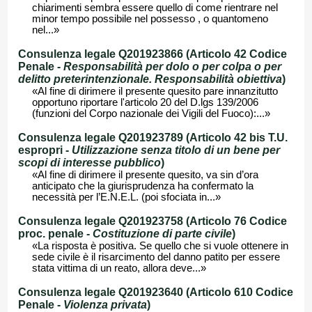
chiarimenti sembra essere quello di come rientrare nel
minor tempo possibile nel possesso , o quantomeno
nel...»
Consulenza legale Q201923866 (Articolo 42 Codice
Penale -
Responsabilità per dolo o per colpa o per
delitto preterintenzionale. Responsabilità obiettiva
)
«Al fine di dirimere il presente quesito pare innanzitutto
opportuno riportare l'articolo 20 del D.lgs 139/2006
(funzioni del Corpo nazionale dei Vigili del Fuoco):...»
Consulenza legale Q201923789 (Articolo 42 bis T.U.
espropri -
Utilizzazione senza titolo di un bene per
scopi di interesse pubblico
)
«Al fine di dirimere il presente quesito, va sin d’ora
anticipato che la giurisprudenza ha confermato la
necessità per l’E.N.E.L. (poi sfociata in...»
Consulenza legale Q201923758 (Articolo 76 Codice
proc. penale -
Costituzione di parte civile
)
«La risposta è positiva. Se quello che si vuole ottenere in
sede civile è il risarcimento del danno patito per essere
stata vittima di un reato, allora deve...»
Consulenza legale Q201923640 (Articolo 610 Codice
Penale -
Violenza privata
)