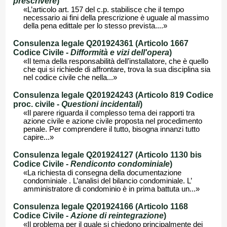
prescrivere
)
«L’articolo art. 157 del c.p. stabilisce che il tempo
necessario ai fini della prescrizione è uguale al massimo
della pena edittale per lo stesso prevista....»
Consulenza legale Q201924361 (Articolo 1667
Codice Civile -
Difformità e vizi dell'opera
)
«Il tema della responsabilità dell’installatore, che è quello
che qui si richiede di affrontare, trova la sua disciplina sia
nel codice civile che nella...»
Consulenza legale Q201924243 (Articolo 819 Codice
proc. civile -
Questioni incidentali
)
«Il parere riguarda il complesso tema dei rapporti tra
azione civile e azione civile proposta nel procedimento
penale. Per comprendere il tutto, bisogna innanzi tutto
capire...»
Consulenza legale Q201924127 (Articolo 1130 bis
Codice Civile -
Rendiconto condominiale
)
«La richiesta di consegna della documentazione
condominiale . L’analisi del bilancio condominiale. L’
amministratore di condominio è in prima battuta un...»
Consulenza legale Q201924166 (Articolo 1168
Codice Civile -
Azione di reintegrazione
)
«Il problema per il quale si chiedono principalmente dei