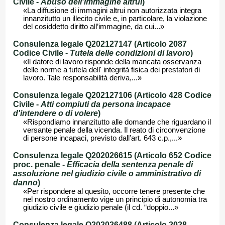
Civile -
Abuso dell'immagine altrui
)
«La diffusione di immagini altrui non autorizzata integra
innanzitutto un illecito civile e, in particolare, la violazione
del cosiddetto diritto all’immagine, da cui...»
Consulenza legale Q202127147 (Articolo 2087
Codice Civile -
Tutela delle condizioni di lavoro
)
«Il datore di lavoro risponde della mancata osservanza
delle norme a tutela dell' integrità fisica dei prestatori di
lavoro. Tale responsabilità deriva,...»
Consulenza legale Q202127106 (Articolo 428 Codice
Civile -
Atti compiuti da persona incapace
d'intendere o di volere
)
«Rispondiamo innanzitutto alle domande che riguardano il
versante penale della vicenda. Il reato di circonvenzione
di persone incapaci, previsto dall’art. 643 c.p.,...»
Consulenza legale Q202026615 (Articolo 652 Codice
proc. penale -
Efficacia della sentenza penale di
assoluzione nel giudizio civile o amministrativo di
danno
)
«Per rispondere al quesito, occorre tenere presente che
nel nostro ordinamento vige un principio di autonomia tra
giudizio civile e giudizio penale (il cd. “doppio...»
Consulenza legale Q202026488 (Articolo 2028