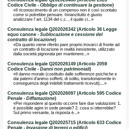
Codice Civile -
Obbligo di continuare la gestione
)
«Il riconoscimento di un compenso non è così scontato
come si potrebbe pensare. Innanzitutto è giusto
analizzare l’ art. 1134 del c.c. , il quale ci...»
Consulenza legale Q202026342 (Articolo 36 Legge
equo canone -
Sublocazione e cessione del
contratto di locazione
)
«Da quanto viene riferito pare proprio trovarci di fronte ad
un contratto di locazione in realtà inesistente, utilizzato
dalla società pignorata per mantenere...»
Consulenza legale Q202026149 (Articolo 2059
Codice Civile -
Danni non patrimoniali
)
«Il danno morale (costituito dalle sofferenze psichiche e
dai patemi d’animo sofferti, di solito, transitoriamente in
conseguenza degli indebiti trattamenti ricevuti),...»
Consulenza legale Q202026097 (Articolo 595 Codice
Penale -
Diffamazione
)
«Per rispondere al quesito occorre fare due valutazioni: 1.
è possibile agire in sede penale? 2. cosa si otterrebbe?
Sul primo versante, la risposta è...»
Consulenza legale Q202025715 (Articolo 633 Codice
Penale -
Invasione di terreni o edifici
)