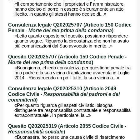
«Il comportamento che i proprietari e l’ amministratore
hanno deciso di porre in essere è sicuramente un atto
illecito, in quanto gli stessi hanno deciso di...»
Consulenza legale Q202025707 (Articolo 150 Codice
Penale -
Morte del reo prima della condanna
)
«Letto quanto esposto nel quesito, possiamo rispondere
quanto segue. Riguardo la circostanza che non ha avuto
più comunicazioni dal Suo avvocato in merito...»
Quesito Q202025707 (Articolo 150 Codice Penale -
Morte del reo prima della condanna
)
«Buongiorno, chiedo consulenza per questione penale tra
mio padre e la sua vicina di abitazione avvenuta in Luglio
2014. -Ricostruendo un pò il tutto, la sua vicina a...»
Consulenza legale Q202025310 (Articolo 2049
Codice Civile -
Responsabilità dei padroni e dei
committenti
)
«Per quanto riguarda gli aspetti civilistici bisogna
distinguere tra responsabilità contrattuale e responsabilità
extracontrattuale . In particolare, la...»
Quesito Q202025319 (Articolo 2055 Codice Civile -
Responsabilità solidale
)
«Buonasera, ho perso una causa civile di risarcimento