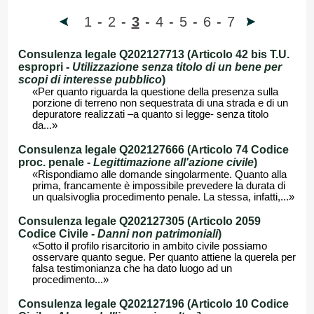
1
-
2
-
3
-
4
-
5
-
6
-
7
Consulenza legale Q202127713 (Articolo 42 bis T.U.
espropri -
Utilizzazione senza titolo di un bene per
scopi di interesse pubblico
)
«Per quanto riguarda la questione della presenza sulla
porzione di terreno non sequestrata di una strada e di un
depuratore realizzati –a quanto si legge- senza titolo
da...»
Consulenza legale Q202127666 (Articolo 74 Codice
proc. penale -
Legittimazione all'azione civile
)
«Rispondiamo alle domande singolarmente. Quanto alla
prima, francamente è impossibile prevedere la durata di
un qualsivoglia procedimento penale. La stessa, infatti,...»
Consulenza legale Q202127305 (Articolo 2059
Codice Civile -
Danni non patrimoniali
)
«Sotto il profilo risarcitorio in ambito civile possiamo
osservare quanto segue. Per quanto attiene la querela per
falsa testimonianza che ha dato luogo ad un
procedimento...»
Consulenza legale Q202127196 (Articolo 10 Codice