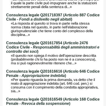
il quale la parte civile può impugnare anche la statuizioni
strettamente penali della sentenza di...»
Consulenza legale Q201718397 (Articolo 887 Codice
Civile -
Fondi a dislivello negli abitati
)
«La risposta al quesito si trova in parte nella stessa
norma citata nel quesito, in parte nell’elaborazione
giurisprudenziale che tiene conto del complesso della
disciplina...»
Consulenza legale Q201617854 (Articolo 2476
Codice Civile -
Responsabilità degli amministratori e
controllo dei soci
)
«Il quesito non spiega il motivo dell’operazione descritta
(probabilmente chi lo ha posto non ne è a conoscenza),
ma si può ragionevolmente ritenere che...»
Consulenza legale Q201616616 (Articolo 646 Codice
Penale -
Appropriazione indebita
)
«Per quanto riguarda la prima domanda, va detto che il
reato di appropriazione indebita (art. 646 cod. pen.) si
consuma con il compimento della condotta appropriativa,
sia...»
Consulenza legale Q201616549 (Articolo 168 Codice
Penale -
Revoca della sospensione
)