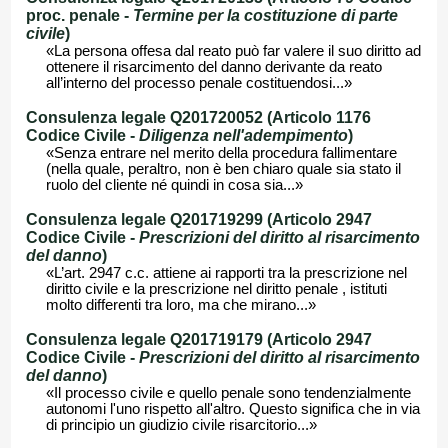
proc. penale -
Termine per la costituzione di parte
civile
)
«La persona offesa dal reato può far valere il suo diritto ad
ottenere il risarcimento del danno derivante da reato
all’interno del processo penale costituendosi...»
Consulenza legale Q201720052 (Articolo 1176
Codice Civile -
Diligenza nell'adempimento
)
«Senza entrare nel merito della procedura fallimentare
(nella quale, peraltro, non è ben chiaro quale sia stato il
ruolo del cliente né quindi in cosa sia...»
Consulenza legale Q201719299 (Articolo 2947
Codice Civile -
Prescrizioni del diritto al risarcimento
del danno
)
«L’art. 2947 c.c. attiene ai rapporti tra la prescrizione nel
diritto civile e la prescrizione nel diritto penale , istituti
molto differenti tra loro, ma che mirano...»
Consulenza legale Q201719179 (Articolo 2947
Codice Civile -
Prescrizioni del diritto al risarcimento
del danno
)
«Il processo civile e quello penale sono tendenzialmente
autonomi l'uno rispetto all'altro. Questo significa che in via
di principio un giudizio civile risarcitorio...»