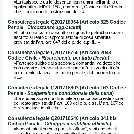
«La fattispecie da lei descritta non rientra nell'ambito di
applicabilità dell'art. 158 , comma 2, Codice della Strada,
che, sanzionando l'ostruzione del...»
Consulenza legale Q201718964 (Articolo 625 Codice
Penale -
Circostanze aggravanti
)
«Il fatto così come descritto nel quesito potrebbe essere
ascritto al reato di appropriazione di cosa smarrita
prevista dall’art. art. 647 del c.p. del c.p. Il...»
Consulenza legale Q201718766 (Articolo 2043
Codice Civile -
Risarcimento per fatto illecito
)
«Partendo subito dalla seconda domanda, va detto che
non occorre alcuna autorizzazione all’utilizzo di atti e/o
documenti relativi al fascicolo penale, dal momento che
il...»
Consulenza legale Q201718693 (Articolo 163 Codice
Penale -
Sospensione condizionale della pena
)
«La sospensione condizionale è una causa di estinzione
del reato prevista dall' art. 163 del c.p. e ss. L’ art. 167 del
c.p. sancisce infatti che:...»
Consulenza legale Q201718646 (Articolo 341 bis
Codice Penale -
Oltraggio a pubblico ufficiale
)
«Nonostante il quesito parli di “offesa”, si ritiene che il
caso di specie abbia per oggetto il delitto di “oltraggio a