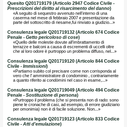
Quesito Q201719179 (Articolo 2947 Codice Civile -
Prescrizioni del diritto al risarcimento del danno
)
«A seguito di sequestro avvenuto nell'interno di una
caserma nel mese di febbraio 2007 e presentazione da
parte del sottoscritto di riesame,fui rinviato a giudizio...»
Consulenza legale Q201719132 (Articolo 674 Codice
Penale -
Getto pericoloso di cose
)
«Quello delle molestie dovute all’imbrattamento di
terrazze e balconi a causa di escrementi di uccelli oltre
che al loro odore è purtroppo un problema diffuso, nel...»
Consulenza legale Q201719120 (Articolo 844 Codice
Civile -
Immissioni
)
«Partiamo subito col precisare come non corrisponda al
vero che l’ amministratore di condominio , contrariamente
a quanto riferito ai condòmini nel caso in esame,...»
Consulenza legale Q201719049 (Articolo 494 Codice
Penale -
Sostituzione di persona
)
«Purtroppo il problema (che si presenta non di rado: sono
piene le cronache di casi, ad esempio, di errore giudiziario
per omonimia) non è di facile soluzione. Non...»
Consulenza legale Q201719123 (Articolo 833 Codice
Civile -
Atti d'emulazione
)