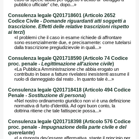
pubblico ufficiale” che, dopo...»
Consulenza legale Q201718601 (Articolo 2652
Codice Civile -
Domande riguardanti atti soggetti a
trascrizione. Effetti delle relative trascrizioni rispetto
ai terzi
)
«I problemi che il caso in esame richiede di affrontare
sono essenzialmente due, e precisamente: come tutelarsi
dalla trascrizione pregiudizievole in quali...»
Consulenza legale Q201718590 (Articolo 74 Codice
proc. penale -
Legittimazione all'azione civile
)
«La Pubblica Amministrazione che abbia erogato un
contributo in base a fatture rivelatesi inesistenti assume il
ruolo di danneggiato dal reato . In quanto tale è...»
Consulenza legale Q201718418 (Articolo 494 Codice
Penale -
Sostituzione di persona
)
«Nel nostro ordinamento giuridico non vi è una definizione
normativa di furto d’identità. Ad ogni buon conto, la
dottrina ritiene che tale fattispecie possa...»
Consulenza legale Q201718398 (Articolo 576 Codice
proc. penale -
Impugnazione della parte civile e del
querelante
)
«La risposta dev’essere affermativa, stante il principio per