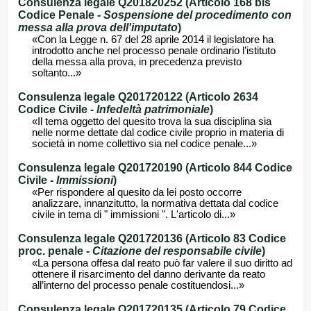
Consulenza legale Q201820252 (Articolo 168 bis
Codice Penale -
Sospensione del procedimento con
messa alla prova dell'imputato
)
«Con la Legge n. 67 del 28 aprile 2014 il legislatore ha
introdotto anche nel processo penale ordinario l’istituto
della messa alla prova, in precedenza previsto
soltanto...»
Consulenza legale Q201720122 (Articolo 2634
Codice Civile -
Infedeltà patrimoniale
)
«Il tema oggetto del quesito trova la sua disciplina sia
nelle norme dettate dal codice civile proprio in materia di
società in nome collettivo sia nel codice penale...»
Consulenza legale Q201720190 (Articolo 844 Codice
Civile -
Immissioni
)
«Per rispondere al quesito da lei posto occorre
analizzare, innanzitutto, la normativa dettata dal codice
civile in tema di " immissioni ". L'articolo di...»
Consulenza legale Q201720136 (Articolo 83 Codice
proc. penale -
Citazione del responsabile civile
)
«La persona offesa dal reato può far valere il suo diritto ad
ottenere il risarcimento del danno derivante da reato
all’interno del processo penale costituendosi...»
Consulenza legale Q201720135 (Articolo 79 Codice