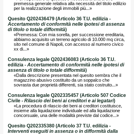
premessa generale relativa alla necessità del titolo edilizio
per la realizzazione degli immobili più...»
Quesito Q202436479 (Articolo 36 T.U. edilizia -
Accertamento di conformità nelle ipotesi di assenza
di titolo o totale difformità
)
«Premessa: Con mia sorella, per successione ereditaria,
abbiamo acquisito un terreno agricolo di 10.000 mq circa,
sito nel comune di Napoli, con accesso al numero civico
xx di...»
Consulenza legale Q202436083 (Articolo 36 T.U.
edilizia -
Accertamento di conformità nelle ipotesi di
assenza di titolo o totale difformità
)
«Dalla descrizione presentata nel quesito sembra che il
magazzino abusivo costituito da un soppalco che
sovrasta due proprietà differenti, sia stato costruito...»
Consulenza legale Q202335457 (Articolo 507 Codice
Civile -
Rilascio dei beni ai creditori e ai legatari
)
«La procedura di rilascio dei beni ai creditori costituisce,
insieme alla liquidazione individuale ed alla liquidazione
concorsuale, una delle modalità previste dal codice...»
Quesito Q202335380 (Articolo 37 T.U. edilizia -
Interventi eseguiti in assenza o in difformità dalla