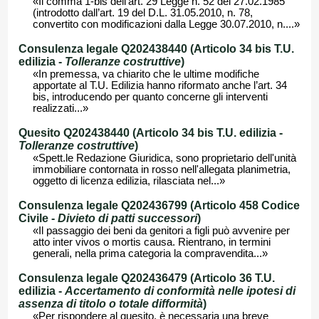
«Il comma 1-bis dell’art. 29 Legge n. 52 del 27.02.1985
(introdotto dall’art. 19 del D.L. 31.05.2010, n. 78,
convertito con modificazioni dalla Legge 30.07.2010, n....»
Consulenza legale Q202438440 (Articolo 34 bis T.U.
edilizia -
Tolleranze costruttive
)
«In premessa, va chiarito che le ultime modifiche
apportate al T.U. Edilizia hanno riformato anche l’art. 34
bis, introducendo per quanto concerne gli interventi
realizzati...»
Quesito Q202438440 (Articolo 34 bis T.U. edilizia -
Tolleranze costruttive
)
«Spett.le Redazione Giuridica, sono proprietario dell'unità
immobiliare contornata in rosso nell'allegata planimetria,
oggetto di licenza edilizia, rilasciata nel...»
Consulenza legale Q202436799 (Articolo 458 Codice
Civile -
Divieto di patti successori
)
«Il passaggio dei beni da genitori a figli può avvenire per
atto inter vivos o mortis causa. Rientrano, in termini
generali, nella prima categoria la compravendita...»
Consulenza legale Q202436479 (Articolo 36 T.U.
edilizia -
Accertamento di conformità nelle ipotesi di
assenza di titolo o totale difformità
)
«Per rispondere al quesito, è necessaria una breve