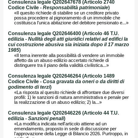
Consulenza legale Q202647678 (Articolo 2740
Codice Civile -
Responsabilità patrimoniale
)
«Il quesito richiede di stabilire se un creditore privato
possa procedere al pignoramento di un immobile che
costituisca l’unica abitazione del debitore pensionato e...»
Consulenza legale Q202646400 (Articolo 46 T.U.
edilizia -
Nullità degli atti giuridici relativi ad edifici la
cui costruzione abusiva sia iniziata dopo il 17 marzo
1985
)
«Il tema inerente alla possibilità di vendere un immobile
affetto da un abuso edilizio accertato richiede di
distinguere tra il piano della validità civilistica...»
Consulenza legale Q202646264 (Articolo 1489
Codice Civile -
Cosa gravata da oneri o da diritti di
godimento di terzi
)
«La risposta al quesito richiede di affrontare due diversi
profili: 1) le sanzioni di natura amministrativa e penale per
la realizzazione di un abuso edilizio; 2) la...»
Consulenza legale Q202646226 (Articolo 44 T.U.
edilizia -
Sanzioni penali
)
«La modifica indicata nell'articolo attiene ad un
emendamento, proposto in sede di discussione per
l'approvazione della Legge di Bilancio 2026. Purtroppo, in