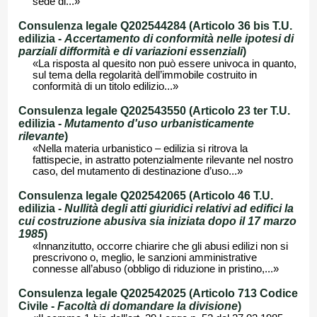
sede di...»
Consulenza legale Q202544284 (Articolo 36 bis T.U.
edilizia -
Accertamento di conformità nelle ipotesi di
parziali difformità e di variazioni essenziali
)
«La risposta al quesito non può essere univoca in quanto,
sul tema della regolarità dell’immobile costruito in
conformità di un titolo edilizio...»
Consulenza legale Q202543550 (Articolo 23 ter T.U.
edilizia -
Mutamento d'uso urbanisticamente
rilevante
)
«Nella materia urbanistico – edilizia si ritrova la
fattispecie, in astratto potenzialmente rilevante nel nostro
caso, del mutamento di destinazione d’uso...»
Consulenza legale Q202542065 (Articolo 46 T.U.
edilizia -
Nullità degli atti giuridici relativi ad edifici la
cui costruzione abusiva sia iniziata dopo il 17 marzo
1985
)
«Innanzitutto, occorre chiarire che gli abusi edilizi non si
prescrivono o, meglio, le sanzioni amministrative
connesse all’abuso (obbligo di riduzione in pristino,...»
Consulenza legale Q202542025 (Articolo 713 Codice
Civile -
Facoltà di domandare la divisione
)