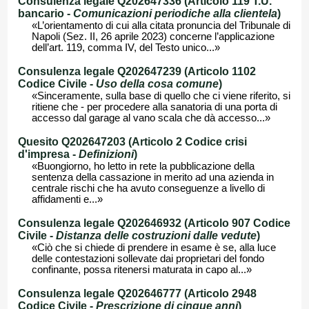
Consulenza legale Q202647336 (Articolo 119 T.U.
bancario -
Comunicazioni periodiche alla clientela
)
«L’orientamento di cui alla citata pronuncia del Tribunale di
Napoli (Sez. II, 26 aprile 2023) concerne l’applicazione
dell’art. 119, comma IV, del Testo unico...»
Consulenza legale Q202647239 (Articolo 1102
Codice Civile -
Uso della cosa comune
)
«Sinceramente, sulla base di quello che ci viene riferito, si
ritiene che - per procedere alla sanatoria di una porta di
accesso dal garage al vano scala che dà accesso...»
Quesito Q202647203 (Articolo 2 Codice crisi
d'impresa -
Definizioni
)
«Buongiorno, ho letto in rete la pubblicazione della
sentenza della cassazione in merito ad una azienda in
centrale rischi che ha avuto conseguenze a livello di
affidamenti e...»
Consulenza legale Q202646932 (Articolo 907 Codice
Civile -
Distanza delle costruzioni dalle vedute
)
«Ciò che si chiede di prendere in esame è se, alla luce
delle contestazioni sollevate dai proprietari del fondo
confinante, possa ritenersi maturata in capo al...»
Consulenza legale Q202646777 (Articolo 2948
Codice Civile -
Prescrizione di cinque anni
)