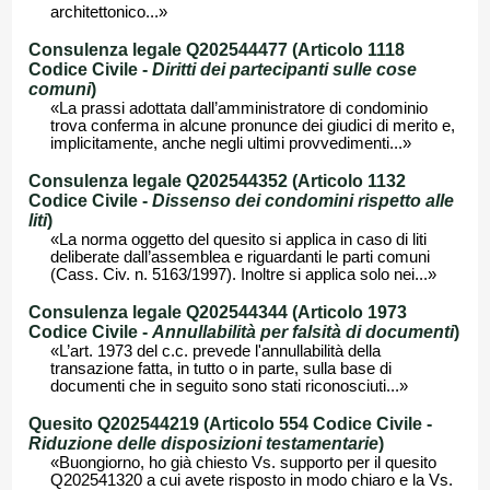
architettonico...»
Consulenza legale Q202544477 (Articolo 1118
Codice Civile -
Diritti dei partecipanti sulle cose
comuni
)
«La prassi adottata dall’amministratore di condominio
trova conferma in alcune pronunce dei giudici di merito e,
implicitamente, anche negli ultimi provvedimenti...»
Consulenza legale Q202544352 (Articolo 1132
Codice Civile -
Dissenso dei condomini rispetto alle
liti
)
«La norma oggetto del quesito si applica in caso di liti
deliberate dall’assemblea e riguardanti le parti comuni
(Cass. Civ. n. 5163/1997). Inoltre si applica solo nei...»
Consulenza legale Q202544344 (Articolo 1973
Codice Civile -
Annullabilità per falsità di documenti
)
«L’art. 1973 del c.c. prevede l'annullabilità della
transazione fatta, in tutto o in parte, sulla base di
documenti che in seguito sono stati riconosciuti...»
Quesito Q202544219 (Articolo 554 Codice Civile -
Riduzione delle disposizioni testamentarie
)
«Buongiorno, ho già chiesto Vs. supporto per il quesito
Q202541320 a cui avete risposto in modo chiaro e la Vs.