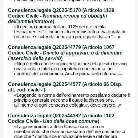
Consulenza legale Q202545170 (Articolo 1129
Codice Civile -
Nomina, revoca ed obblighi
dell'amministratore
)
«Il decimo comma dell’art. 1129 del c.c. recita
testualmente: " L'incarico di amministratore ha durata di
un anno e si intende rinnovato per eguale durata ”....»
Consulenza legale Q202544779 (Articolo 1067
Codice Civile -
Divieto di aggravare o di diminuire
l'esercizio della servitù
)
«Non è detto che le ragioni dell’autore del quesito trovino
una scontata tutela in un ipotetico contenzioso nei
confronti del condominio. Anche prima della riforma...»
Consulenza legale Q202544577 (Articolo 66 Disp.
att. cod. civile -
)
«Leggendo le norme dell’ordinamento possiamo dedurre il
principio generale secondo il quale la discussione,
all’interno di ogni consesso collegiale, deve essere...»
Consulenza legale Q202544382 (Articolo 1102
Codice Civile -
Uso della cosa comune
)
«La giurisprudenza della Cassazione, con un
orientamento che oramai possiamo definire costante, ci
dice che “ costituisce innovazione lesiva del decoro