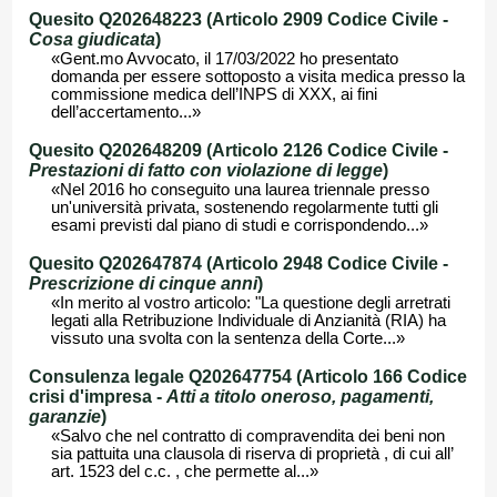
Quesito Q202648223 (Articolo 2909 Codice Civile -
Cosa giudicata
)
«Gent.mo Avvocato, il 17/03/2022 ho presentato
domanda per essere sottoposto a visita medica presso la
commissione medica dell’INPS di XXX, ai fini
dell’accertamento...»
Quesito Q202648209 (Articolo 2126 Codice Civile -
Prestazioni di fatto con violazione di legge
)
«Nel 2016 ho conseguito una laurea triennale presso
un'università privata, sostenendo regolarmente tutti gli
esami previsti dal piano di studi e corrispondendo...»
Quesito Q202647874 (Articolo 2948 Codice Civile -
Prescrizione di cinque anni
)
«In merito al vostro articolo: "La questione degli arretrati
legati alla Retribuzione Individuale di Anzianità (RIA) ha
vissuto una svolta con la sentenza della Corte...»
Consulenza legale Q202647754 (Articolo 166 Codice
crisi d'impresa -
Atti a titolo oneroso, pagamenti,
garanzie
)
«Salvo che nel contratto di compravendita dei beni non
sia pattuita una clausola di riserva di proprietà , di cui all’
art. 1523 del c.c. , che permette al...»