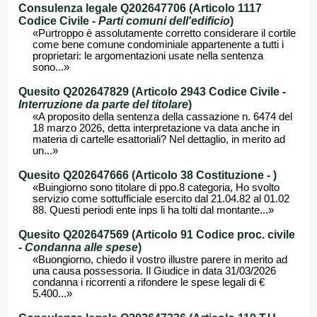
Consulenza legale Q202647706 (Articolo 1117
Codice Civile -
Parti comuni dell'edificio
)
«Purtroppo è assolutamente corretto considerare il cortile
come bene comune condominiale appartenente a tutti i
proprietari: le argomentazioni usate nella sentenza
sono...»
Quesito Q202647829 (Articolo 2943 Codice Civile -
Interruzione da parte del titolare
)
«A proposito della sentenza della cassazione n. 6474 del
18 marzo 2026, detta interpretazione va data anche in
materia di cartelle esattoriali? Nel dettaglio, in merito ad
un...»
Quesito Q202647666 (Articolo 38 Costituzione -
)
«Buingiorno sono titolare di ppo.8 categoria, Ho svolto
servizio come sottufficiale esercito dal 21.04.82 al 01.02
88. Questi periodi ente inps li ha tolti dal montante...»
Quesito Q202647569 (Articolo 91 Codice proc. civile
-
Condanna alle spese
)
«Buongiorno, chiedo il vostro illustre parere in merito ad
una causa possessoria. Il Giudice in data 31/03/2026
condanna i ricorrenti a rifondere le spese legali di €
5.400...»