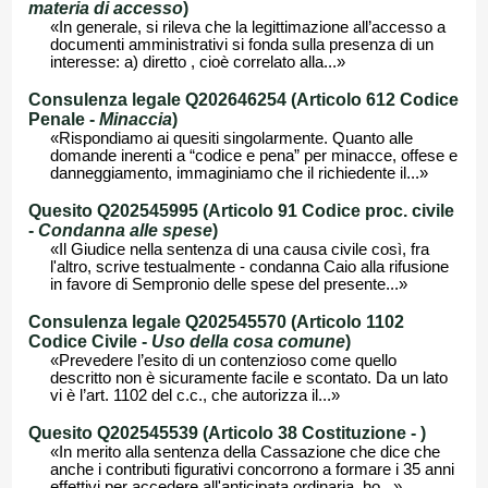
materia di accesso
)
«In generale, si rileva che la legittimazione all’accesso a
documenti amministrativi si fonda sulla presenza di un
interesse: a) diretto , cioè correlato alla...»
Consulenza legale Q202646254 (Articolo 612 Codice
Penale -
Minaccia
)
«Rispondiamo ai quesiti singolarmente. Quanto alle
domande inerenti a “codice e pena” per minacce, offese e
danneggiamento, immaginiamo che il richiedente il...»
Quesito Q202545995 (Articolo 91 Codice proc. civile
-
Condanna alle spese
)
«Il Giudice nella sentenza di una causa civile così, fra
l'altro, scrive testualmente - condanna Caio alla rifusione
in favore di Sempronio delle spese del presente...»
Consulenza legale Q202545570 (Articolo 1102
Codice Civile -
Uso della cosa comune
)
«Prevedere l’esito di un contenzioso come quello
descritto non è sicuramente facile e scontato. Da un lato
vi è l’art. 1102 del c.c., che autorizza il...»
Quesito Q202545539 (Articolo 38 Costituzione -
)
«In merito alla sentenza della Cassazione che dice che
anche i contributi figurativi concorrono a formare i 35 anni
effettivi per accedere all'anticipata ordinaria, ho...»