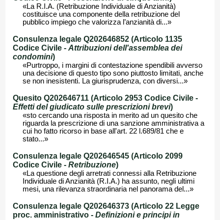
«La R.I.A. (Retribuzione Individuale di Anzianità)
costituisce una componente della retribuzione del
pubblico impiego che valorizza l’anzianità di...»
Consulenza legale Q202646852 (Articolo 1135
Codice Civile -
Attribuzioni dell'assemblea dei
condomini
)
«Purtroppo, i margini di contestazione spendibili avverso
una decisione di questo tipo sono piuttosto limitati, anche
se non inesistenti. La giurisprudenza, con diversi...»
Quesito Q202646711 (Articolo 2953 Codice Civile -
Effetti del giudicato sulle prescrizioni brevi
)
«sto cercando una risposta in merito ad un quesito che
riguarda la prescrizione di una sanzione amministrativa a
cui ho fatto ricorso in base all'art. 22 l.689/81 che e
stato...»
Consulenza legale Q202646545 (Articolo 2099
Codice Civile -
Retribuzione
)
«La questione degli arretrati connessi alla Retribuzione
Individuale di Anzianità (R.I.A.) ha assunto, negli ultimi
mesi, una rilevanza straordinaria nel panorama del...»
Consulenza legale Q202646373 (Articolo 22 Legge
proc. amministrativo -
Definizioni e principi in