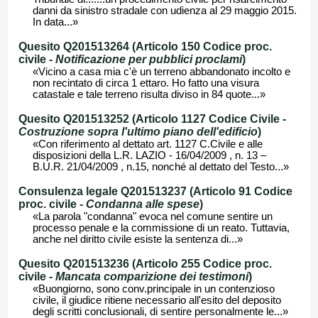
danni da sinistro stradale con udienza al 29 maggio 2015.
In data...»
Quesito Q201513264 (Articolo 150 Codice proc.
civile -
Notificazione per pubblici proclami
)
«Vicino a casa mia c'è un terreno abbandonato incolto e
non recintato di circa 1 ettaro. Ho fatto una visura
catastale e tale terreno risulta diviso in 84 quote...»
Quesito Q201513252 (Articolo 1127 Codice Civile -
Costruzione sopra l'ultimo piano dell'edificio
)
«Con riferimento al dettato art. 1127 C.Civile e alle
disposizioni della L.R. LAZIO - 16/04/2009 , n. 13 –
B.U.R. 21/04/2009 , n.15, nonché al dettato del Testo...»
Consulenza legale Q201513237 (Articolo 91 Codice
proc. civile -
Condanna alle spese
)
«La parola "condanna" evoca nel comune sentire un
processo penale e la commissione di un reato. Tuttavia,
anche nel diritto civile esiste la sentenza di...»
Quesito Q201513236 (Articolo 255 Codice proc.
civile -
Mancata comparizione dei testimoni
)
«Buongiorno, sono conv.principale in un contenzioso
civile, il giudice ritiene necessario all'esito del deposito
degli scritti conclusionali, di sentire personalmente le...»