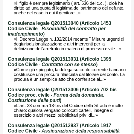
«Il figlio è sempre legittimario ( art. 536 del c.c. ), cioè ha
diritto ad una quota di legittima del patrimonio del defunto,
anche nel caso in cui il genitore...»
Consulenza legale Q201513040 (Articolo 1453
Codice Civile -
Risolubilità del contratto per
inadempimento
)
«Il Decreto Legge n. 132/2014 recante " Misure urgenti di
degiurisdizionalizzazione e altri interventi per la
definizione dell’arretrato in materia di processo civile...»
Consulenza legale Q201513031 (Articolo 1395
Codice Civile -
Contratto con se stesso
)
«Come già spiegato, la delega su conto corrente bancario
costituisce una procura rilasciata dal titolare del conto. La
procura è un semplice atto che conferisce al...»
Consulenza legale Q201513006 (Articolo 702 bis
Codice proc. civile -
Forma della domanda.
Costituzione delle parti
)
«L'art. 23 comma 13-bis del Codice della Strada è molto
chiaro: qualora vengano collocati cartelli, insegne di
esercizio o altri mezzi pubblicitari privi di...»
Consulenza legale Q201512937 (Articolo 1917
Codice Civile -
Assicurazione della responsabilità