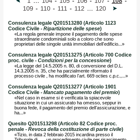
1
…
104
-
105
-
106
-
107
-
108
-
109
-
110
-
111
-
112
…
120
Consulenza legale Q201513280 (Articolo 1123
Codice Civile -
Ripartizione delle spese
)
«La regola generale impone il pagamento delle spese
straordinarie condominiali solo a coloro che sono
proprietari delle singole unità immobiliari dell'edificio...»
Consulenza legale Q201513275 (Articolo 700 Codice
proc. civile -
Condizioni per la concessione
)
«La legge del 14.5.2005 n. 80, di conversione del D.L.
14.3.2005 n. 35, che ha parzialmente riformato il
processo civile , ha modificato l'art. 669 octies c.p.c.,...»
Consulenza legale Q201513277 (Articolo 1901
Codice Civile -
Mancato pagamento del premio
)
«Nel caso in esame si è verificata la spiacevole
situazione in cui un assicurato ha omesso, seppur in
buona fede, il pagamento del premio dell'assicurazione, e
ha...»
Quesito Q201513298 (Articolo 82 Codice proc.
penale -
Revoca della costituzione di parte civile
)
«Tizio, in data 2 febbraio 2015 incardina presso il
Tribunale di.......un procedimento civile per risarcimento