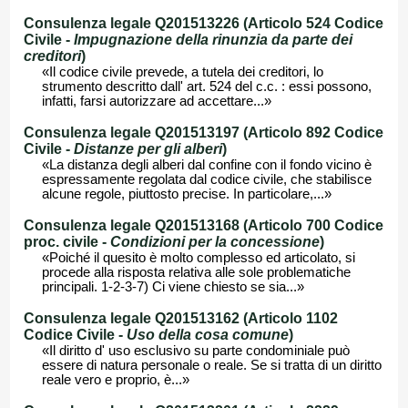
Consulenza legale Q201513226 (Articolo 524 Codice
Civile -
Impugnazione della rinunzia da parte dei
creditori
)
«Il codice civile prevede, a tutela dei creditori, lo
strumento descritto dall' art. 524 del c.c. : essi possono,
infatti, farsi autorizzare ad accettare...»
Consulenza legale Q201513197 (Articolo 892 Codice
Civile -
Distanze per gli alberi
)
«La distanza degli alberi dal confine con il fondo vicino è
espressamente regolata dal codice civile, che stabilisce
alcune regole, piuttosto precise. In particolare,...»
Consulenza legale Q201513168 (Articolo 700 Codice
proc. civile -
Condizioni per la concessione
)
«Poiché il quesito è molto complesso ed articolato, si
procede alla risposta relativa alle sole problematiche
principali. 1-2-3-7) Ci viene chiesto se sia...»
Consulenza legale Q201513162 (Articolo 1102
Codice Civile -
Uso della cosa comune
)
«Il diritto d' uso esclusivo su parte condominiale può
essere di natura personale o reale. Se si tratta di un diritto
reale vero e proprio, è...»