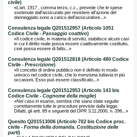
civile
)
«L’art. 1917 , comma terzo, c.c., prevede che le spese
sostenute dall’assicurato per resistere all’azione del
danneggiato sono a carico dell’assicuratore...»
Consulenza legale Q201512957 (Articolo 1051
Codice Civile -
Passaggio coattivo
)
«Il codice civile, in materia di servitù, stabilisce alcuni casi
in cui il diritto reale possa essere coattivamente costituito,
cioè possa essere di fatto...»
Consulenza legale Q201512818 (Articolo 480 Codice
Civile -
Prescrizione
)
«Il concetto di ordine pubblico non è definito in modo
univoco nel codice civile, che lo menziona tuttavia in più
occasioni. Esso può essere classificato...»
Consulenza legale Q201512953 (Articolo 143 bis
Codice Civile -
Cognome della moglie
)
«Nel caso in esame, sembra che siano state seguite
correttamente tutte le procedure previste dalla legge.
Difatti, gli artt. 89 e seguenti del DPR 3.11.2000, n. 396...»
Quesito Q201513006 (Articolo 702 bis Codice proc.
civile -
Forma della domanda. Costituzione delle
parti
)