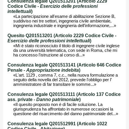
Consulenza legale Q201513201 (Articolo 2229
Codice Civile -
Esercizio delle professioni
intellettuali
)
«La partecipazione all'esame di abilitazione Sezione B,
suddiviso nei tre settori, ingegneria civile ambientale,
ingegneria industriale e ingegneria dell’informazione,...»
Quesito Q201513201 (Articolo 2229 Codice Civile -
Esercizio delle professioni intellettuali
)
«Mi è stato riconosciuto il titolo di ingegnere civile inglese
da una università telematica, con sede in Roma, che mi
ha concesso l'istruzione al corso di...»
Consulenza legale Q201513141 (Articolo 646 Codice
Penale -
Appropriazione indebita
)
«L'art. 1129 , comma 7, c.c., nella nuova formulazione a
seguito della novella del 2012, prevede l'obbligo per l’
amministratore di far transitare le somme...»
Consulenza legale Q201513111 (Articolo 137 Codice
ass. private -
Danno patrimoniale
)
«Il quesito proposto non è di facile soluzione. La
giurisprudenza ha affrontato in numerose occasioni la
questione del risarcimento del danno patrimoniale del...»
Consulenza legale Q201512991 (Articolo 1022
Codice Civile -
Abitazione
)