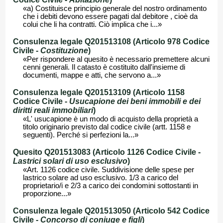
«a) Costituisce principio generale del nostro ordinamento
che i debiti devono essere pagati dal debitore , cioè da
colui che li ha contratti. Ciò implica che i...»
Consulenza legale Q201513108 (Articolo 978 Codice
Civile -
Costituzione
)
«Per rispondere al quesito è necessario premettere alcuni
cenni generali. Il catasto è costituito dall'insieme di
documenti, mappe e atti, che servono a...»
Consulenza legale Q201513109 (Articolo 1158
Codice Civile -
Usucapione dei beni immobili e dei
diritti reali immobiliari
)
«L' usucapione è un modo di acquisto della proprietà a
titolo originario previsto dal codice civile (artt. 1158 e
seguenti). Perché si perfezioni la...»
Quesito Q201513083 (Articolo 1126 Codice Civile -
Lastrici solari di uso esclusivo
)
«Art. 1126 codice civile. Suddivisione delle spese per
lastrico solare ad uso esclusivo. 1/3 a carico del
proprietario/i e 2/3 a carico dei condomini sottostanti in
proporzione...»
Consulenza legale Q201513050 (Articolo 542 Codice
Civile -
Concorso di coniuge e figli
)