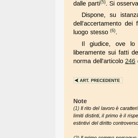
(5)
dalle parti
. Si osserv
Dispone, su istanz
dell'accertamento dei f
(6)
luogo stesso
.
Il giudice, ove lo
liberamente sui fatti 
norma dell'articolo
246
ART.
PRECEDENTE
Note
(1)
Il rito del lavoro è caratt
limiti distinti, il primo è il r
estintivi del diritto controver
(2)
Il primo comma persegue u