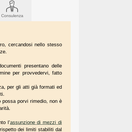
Consulenza
oro, cercandosi nello stesso
nze.
documenti presentano delle
mine per provvedervi, fatto
a, per gli atti già formati ed
ti.
to possa porvi rimedio, non è
rità.
to l’
assunzione di mezzi di
petto dei limiti stabiliti dal