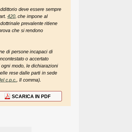
traddittorio deve essere sempre
art.
420
, che impone al
 dottrinale prevalente ritiene
 prova che si rendono
one di persone incapaci di
incontestato o accertato
d ogni modo, le dichiarazioni
le rese dalle parti in sede
el c.p.c.
, II comma).
SCARICA IN PDF