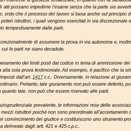
gli atti possano impedirne l'esame senza che la parte sia avvertit
tre, visto che il processo del lavoro si basa anche sul principio de
i poteri istruttori, i quali vengono esercitati in via discrezionale
to tempestivamente dalle parti.
iscrezionalmente di assumere la prova in via autonoma e, inoltr
 cui le parti ne siano decadute.
eramento dei limiti posti dal codice in tema di ammissione dei
a alla sola prova testimoniale. Ad esempio, è pacifico che la 
imposti dall'art.
1417
c.c.. Diversamente, in relazione al giuram
ito ordinario. Pertanto, tale giuramento non può essere deferito, p
in quanto tale, non può che essere riservato alle parti.
risprudenziale prevalente, le informazioni rese delle associaz
 mezzi istruttori poiché non sono preordinate all'accertamento di 
l convincimento del giudice e costituiscono uno strumento proc
 delineato dagli artt. 421 e 425 c.p.c..