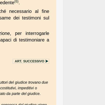
(6)
cedente
.
ché necessario al fine
'esame dei testimoni sul
ione, per interrogarle
apaci di testimoniare a
ART.
SUCCESSIVO
ruttori del giudice trovano due
costitutivi, impeditivi o
vato da parte del giudice.
a concessa dal giudice viene