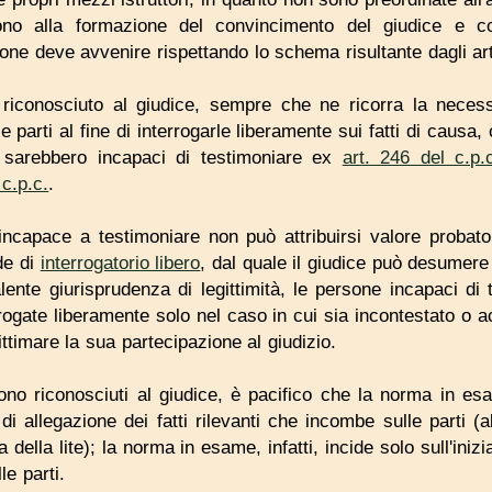
no alla formazione del convincimento del giudice e co
ione deve avvenire rispettando lo schema risultante dagli art
 riconosciuto al giudice, sempre che ne ricorra la necessi
e parti al fine di interrogarle liberamente sui fatti di causa, 
 sarebbero incapaci di testimoniare ex
art. 246 del c.p.
 c.p.c.
.
l'incapace a testimoniare non può attribuirsi valore proba
ede di
interrogatorio libero
, dal quale il giudice può desumere
lente giurisprudenza di legittimità, le persone incapaci di
gate liberamente solo nel caso in cui sia incontestato o acc
ttimare la sua partecipazione al giudizio.
no riconosciuti al giudice, è pacifico che la norma in es
i allegazione dei fatti rilevanti che incombe sulle parti (a
 della lite); la norma in esame, infatti, incide solo sull'iniz
le parti.