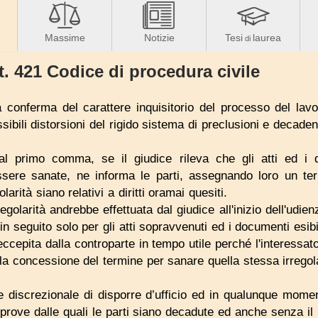
Massime
Notizie
Tesi
laurea
di
t. 421 Codice di procedura civile
 conferma del carattere inquisitorio del processo del lav
bili distorsioni del rigido sistema di preclusioni e decade
l primo comma, se il giudice rileva che gli atti ed i 
ssere sanate, ne informa le parti, assegnando loro un ter
olarità siano relativi a diritti oramai quesiti.
egolarità andrebbe effettuata dal giudice all'inizio dell'udienz
in seguito solo per gli atti sopravvenuti ed i documenti esibi
à eccepita dalla controparte in tempo utile perché l'interessa
lla concessione del termine per sanare quella stessa irregola
ere discrezionale di disporre d’ufficio ed in qualunque momen
 prove dalle quali le parti siano decadute ed anche senza il ris