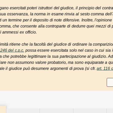
no esercitati poteri istruttori del giudice, il principio del con
a sua osservanza, la norma in esame rinvia al sesto comma dell'
 un termine per il deposito di note difensive. Inoltre, l'opinione
 comma, che consente alla controparte di dedurre quei mezzi di
i ammessi ex officio.
imità ritiene che la facoltà del giudice di ordinare la comparizi
 246 del c.p.c.
possa essere esercitata solo nel caso in cui sia 
sa che potrebbe legittimare la sua partecipazione al giudizio. A
iare non assumono valore probatorio, ma sono equiparate a quel
uale il giudice può desumere argomenti di prova (si cfr.
art. 116 d