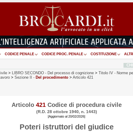
CODICE PENALE
CODICE PROC. PENALE
COSTITUZIONE
ALTR
CH
ivile
>
LIBRO SECONDO
-
Del processo di cognizione
>
Titolo IV
-
Norme per
 lavoro
>
Sezione II
-
Del procedimento
>
Articolo 421
Articolo
421
Codice di procedura civile
(R.D. 28 ottobre 1940, n. 1443)
[Aggiornato al 20/02/2026]
Poteri istruttori del giudice