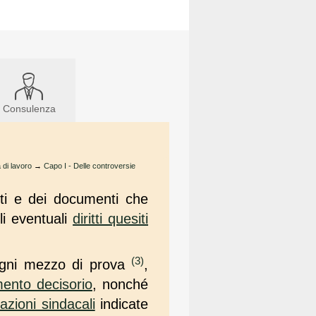
Consulenza
 di lavoro
→
Capo I - Delle controversie
ti e dei documenti che
i eventuali
diritti quesiti
(3)
 ogni mezzo di prova
,
ento decisorio
, nonché
azioni sindacali
indicate