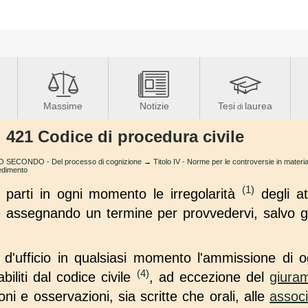
Massime
Notizie
Tesi
laurea
di
t. 421 Codice di procedura civile
O SECONDO - Del processo di cognizione
→
Titolo IV - Norme per le controversie in materia
cedimento
(1)
le parti in ogni momento le irregolarità
degli at
assegnando un termine per provvedervi, salvo gl
e d'ufficio in qualsiasi momento l'ammissione di
(4)
abiliti dal codice civile
, ad eccezione del
giuram
oni e osservazioni, sia scritte che orali, alle
associ