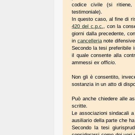
codice civile (si ritiene
testimoniale).
In questo caso, al fine di ri
420 del c.p.c.
, con la cons
giorni dalla precedente, co
in
cancelleria
note difensive
Secondo la tesi preferibile 
il quale consente alla cont
ammessi
ex officio
.
Non gli è consentito, invece
sostanzia in un atto di disp
Può anche chiedere alle asso
scritte.
Le associazioni sindacali a 
ausiliario della parte che ha 
Secondo la tesi giurisprud
considerarsi come dei veri e