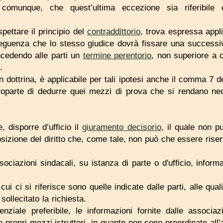
, comunque, che quest’ultima eccezione sia riferibile
spettare il principio del
contraddittorio
, trova espressa appl
eguenza che lo stesso giudice dovrà fissare una successiv
ncedendo alle parti un
termine perentorio
, non superiore a c
.
in dottrina, è applicabile per tali ipotesi anche il comma 7 
roparte di dedurre quei mezzi di prova che si rendano nec
, disporre d’ufficio il
giuramento decisorio
, il quale non p
osizione del diritto che, come tale, non può che essere riserv
ciazioni sindacali, su istanza di parte o d'ufficio, inform
cui ci si riferisce sono quelle indicate dalle parti, alle qua
sollecitato la richiesta.
enziale preferibile, le informazioni fornite dalle associa
 propri mezzi istruttori, in quanto non sono preordinate all'a