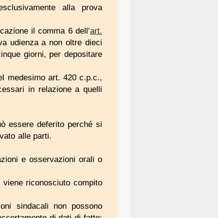
 esclusivamente alla prova
icazione il comma 6 dell’
art.
a udienza a non oltre dieci
inque giorni, per depositare
del medesimo art. 420 c.p.c.,
essari in relazione a quelli
uò essere deferito perché si
ato alle parti.
azioni e osservazioni orali o
li viene riconosciuto compito
zioni sindacali non possono
ccertamento di dati di fatto;