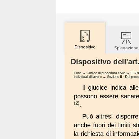
Dispositivo
Spiegazione
Dispositivo dell'ar
Fonti
→
Codice di procedura civile
→
LIBR
individuali di lavoro
→
Sezione II - Del pro
Il giudice indica al
possono essere sanate 
(2)
.
Può altresì disporr
anche fuori dei limiti st
la richiesta di informazi