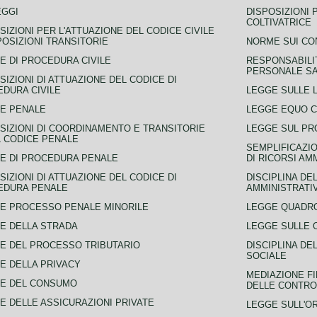
EGGI
DISPOSIZIONI 
COLTIVATRICE
SIZIONI PER L'ATTUAZIONE DEL CODICE CIVILE
POSIZIONI TRANSITORIE
NORME SUI CO
E DI PROCEDURA CIVILE
RESPONSABILI
PERSONALE SA
SIZIONI DI ATTUAZIONE DEL CODICE DI
DURA CIVILE
LEGGE SULLE L
E PENALE
LEGGE EQUO 
SIZIONI DI COORDINAMENTO E TRANSITORIE
LEGGE SUL PR
L CODICE PENALE
SEMPLIFICAZIO
E DI PROCEDURA PENALE
DI RICORSI AM
SIZIONI DI ATTUAZIONE DEL CODICE DI
DISCIPLINA DE
EDURA PENALE
AMMINISTRATI
E PROCESSO PENALE MINORILE
LEGGE QUADRO
E DELLA STRADA
LEGGE SULLE 
E DEL PROCESSO TRIBUTARIO
DISCIPLINA DE
SOCIALE
E DELLA PRIVACY
MEDIAZIONE FI
CE DEL CONSUMO
DELLE CONTROV
E DELLE ASSICURAZIONI PRIVATE
LEGGE SULL'O