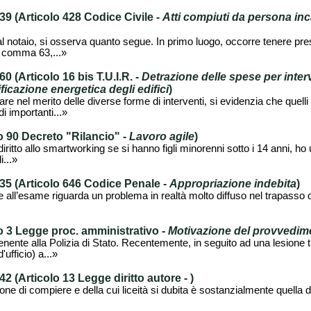
 (Articolo 428 Codice Civile -
Atti compiuti da persona inc
 notaio, si osserva quanto segue. In primo luogo, occorre tenere pr
el comma 63,...»
(Articolo 16 bis T.U.I.R. -
Detrazione delle spese per inter
ificazione energetica degli edifici
)
re nel merito delle diverse forme di interventi, si evidenzia che quelli 
di importanti...»
 90 Decreto "Rilancio" -
Lavoro agile
)
ritto allo smartworking se si hanno figli minorenni sotto i 14 anni, ho
i...»
5 (Articolo 646 Codice Penale -
Appropriazione indebita
)
all’esame riguarda un problema in realtà molto diffuso nel trapasso del 
 3 Legge proc. amministrativo -
Motivazione del provvedim
ente alla Polizia di Stato. Recentemente, in seguito ad una lesione tr
ufficio) a...»
 (Articolo 13 Legge diritto autore -
)
ne di compiere e della cui liceità si dubita è sostanzialmente quella di 