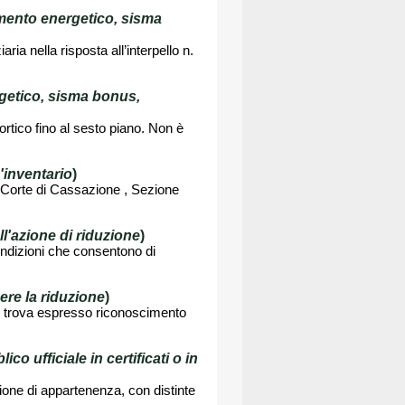
amento energetico, sisma
ria nella risposta all’interpello n.
rgetico, sisma bonus,
rtico fino al sesto piano. Non è
'inventario
)
a Corte di Cassazione , Sezione
ll'azione di riduzione
)
condizioni che consentono di
re la riduzione
)
oni trova espresso riconoscimento
o ufficiale in certificati o in
ione di appartenenza, con distinte