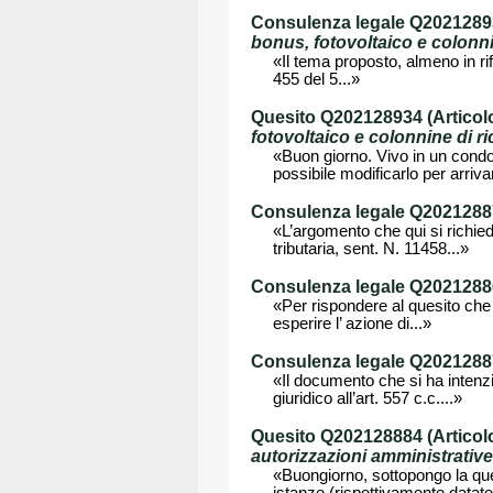
Consulenza legale Q202128934
bonus, fotovoltaico e colonnine
«Il tema proposto, almeno in rife
455 del 5...»
Quesito Q202128934 (Articolo
fotovoltaico e colonnine di rica
«Buon giorno. Vivo in un condom
possibile modificarlo per arrivar
Consulenza legale Q202128878
«L’argomento che qui si richie
tributaria, sent. N. 11458...»
Consulenza legale Q202128869
«Per rispondere al quesito che v
esperire l’ azione di...»
Consulenza legale Q202128872
«Il documento che si ha intenzi
giuridico all’art. 557 c.c....»
Quesito Q202128884 (Articol
autorizzazioni amministrative
«Buongiorno, sottopongo la ques