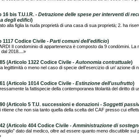
16 bis T.U.I.R. -
Detrazione delle spese per interventi di rec
a degli edifici
)
alla figlia la nuda proprietà di una casa di sua proprietà; 2. ha riser
 1117 Codice Civile -
Parti comuni dell'edificio
)
l condominio di appartenenza è composto da 9 condòmini. La nost
dal 2018....»
 (Articolo 1322 Codice Civile -
Autonomia contrattuale
)
la legittimità o meno nel caso di specie dell’esercizio di un’ azione di n
 (Articolo 1014 Codice Civile -
Estinzione dell'usufrutto
)
essamente la fattispecie della contemporanea titolarità del diritto di u
 (Articolo 5 T.U. successioni e donazioni -
Soggetti passiv
 ritiene che non sia tanto quella della scelta del CAF presso cui effet
 (Articolo 404 Codice Civile -
Amministrazione di sostegn
nsiglio” dato dal medico, oltre ad essere quanto meno discutibile sul
»