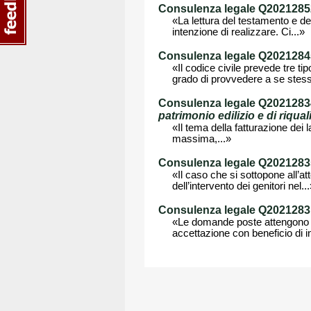
Consulenza legale Q202128525
«La lettura del testamento e de
intenzione di realizzare. Ci...»
Consulenza legale Q202128459
«Il codice civile prevede tre ti
grado di provvedere a se stess
Consulenza legale Q202128340 
patrimonio edilizio e di riqual
«Il tema della fatturazione dei l
massima,...»
Consulenza legale Q202128355
«Il caso che si sottopone all’a
dell’intervento dei genitori nel..
Consulenza legale Q202128315
«Le domande poste attengono es
accettazione con beneficio di in