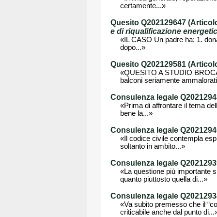
certamente...»
Quesito Q202129647 (Articolo 
e di riqualificazione energetic
«IL CASO Un padre ha: 1. donato 
dopo...»
Quesito Q202129581 (Articolo
«QUESITO A STUDIO BROCARDI I
balconi seriamente ammalorati 
Consulenza legale Q202129485
«Prima di affrontare il tema del
bene la...»
Consulenza legale Q202129461
«Il codice civile contempla espr
soltanto in ambito...»
Consulenza legale Q202129390
«La questione più importante si
quanto piuttosto quella di...»
Consulenza legale Q202129342
«Va subito premesso che il “co
criticabile anche dal punto di...