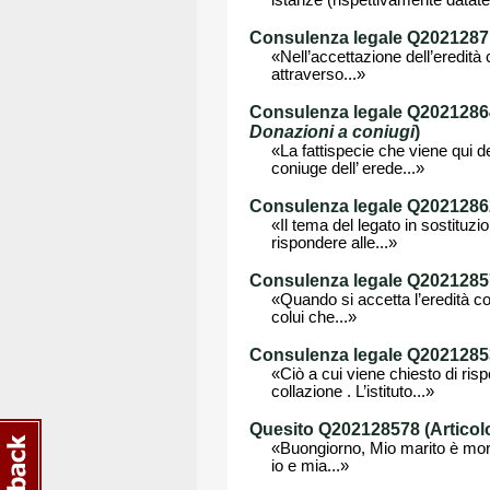
istanze (rispettivamente datate
Consulenza legale Q202128710
«Nell’accettazione dell’eredità 
attraverso...»
Consulenza legale Q202128647
Donazioni a coniugi
)
«La fattispecie che viene qui de
coniuge dell’ erede...»
Consulenza legale Q202128622
«Il tema del legato in sostituzio
rispondere alle...»
Consulenza legale Q202128578
«Quando si accetta l’eredità con 
colui che...»
Consulenza legale Q202128539
«Ciò a cui viene chiesto di risp
collazione . L’istituto...»
Quesito Q202128578 (Articolo
«Buongiorno, Mio marito è morto
io e mia...»