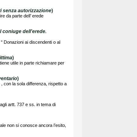
ri senza autorizzazione
)
ire da parte dell’ erede
l coniuge dell'erede.
o “ Donazioni ai discendenti o al
ittima
)
tiene utile in parte richiamare per
ventario
)
e , con la sola differenza, rispetto a
gli artt. 737 e ss. in tema di
ale non si conosce ancora l’esito,