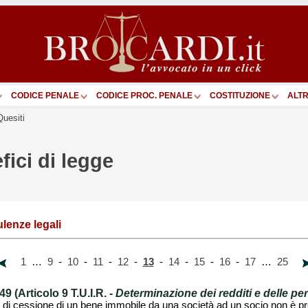
CODICE PENALE
CODICE PROC. PENALE
COSTITUZIONE
ALTR
Quesiti
fici di legge
lenze legali
1
…
9
-
10
-
11
-
12
-
13
-
14
-
15
-
16
-
17
…
25
 (Articolo 9 T.U.I.R. -
Determinazione dei redditi e delle per
e di cessione di un bene immobile da una società ad un socio non è pre