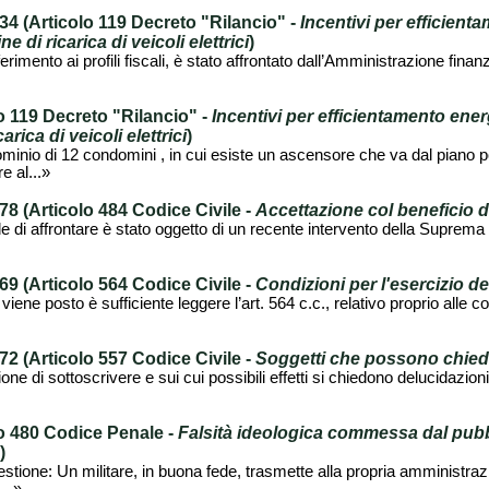
 (Articolo 119 Decreto "Rilancio" -
Incentivi per efficient
 di ricarica di veicoli elettrici
)
rimento ai profili fiscali, è stato affrontato dall’Amministrazione finanzia
 119 Decreto "Rilancio" -
Incentivi per efficientamento ene
rica di veicoli elettrici
)
inio di 12 condomini , in cui esiste un ascensore che va dal piano po
e al...»
 (Articolo 484 Codice Civile -
Accettazione col beneficio d
de di affrontare è stato oggetto di un recente intervento della Suprem
 (Articolo 564 Codice Civile -
Condizioni per l'esercizio de
iene posto è sufficiente leggere l’art. 564 c.c., relativo proprio alle 
 (Articolo 557 Codice Civile -
Soggetti che possono chiede
one di sottoscrivere e sui cui possibili effetti si chiedono delucidazi
o 480 Codice Penale -
Falsità ideologica commessa dal pubblic
)
tione: Un militare, in buona fede, trasmette alla propria amministraz