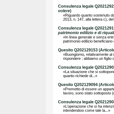
Consulenza legale Q202129239
volere
)
«Riguardo quanto sostenuto dal
2013, n. 147, alla lettera c), d
Consulenza legale Q202129160 
patrimonio edilizio e di riqual
«In linea generale e senza entra
patrimonio edilizio beneficiano 
Quesito Q202129153 (Articolo
«Buongiorno, relativamente al di
rispondere : abbiamo un figlio d
Consulenza legale Q20212903
«La situazione che si sottopone 
quanto richiede di...»
Quesito Q202129094 (Articolo
«Premetto di essere un apparten
lavoro, sono stato sottoposto (d'
Consulenza legale Q202129042
«L’operazione che si ha intenzio
intendendosi come tale la...»