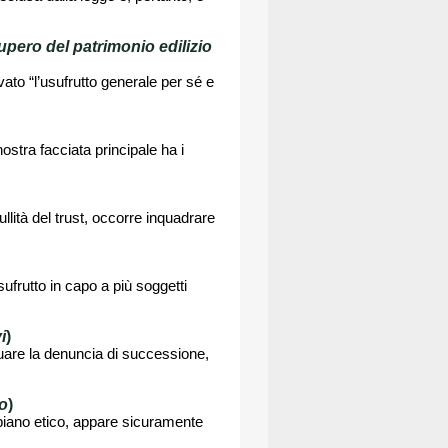
upero del patrimonio edilizio
vato “l’usufrutto generale per sé e
ra facciata principale ha i
ullità del trust, occorre inquadrare
sufrutto in capo a più soggetti
i
)
tuare la denuncia di successione,
o
)
 piano etico, appare sicuramente