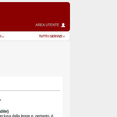
AREA UTENTE
I
TUTTI I SERVIZI
dite
)
clusa dalla legge e, pertanto, è