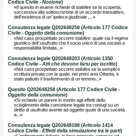
Codice Civile -
Nozione
)
«Il quesito in esame richiede di stabilire se la scoperta,
successiva alla sottoscrizione di un accordo transattivo,
dell’esistenza di un’ ipoteca giudiziale ,...»
Consulenza legale Q202648256 (Articolo 177 Codice
Civile -
Oggetto della comunione
)
«Nel caso prospettato occorre stabilire: quale sia il regime
giuridico dell’ usufrutto che il socio unico di una società a
responsabilità limitata...»
Consulenza legale Q202648203 (Articolo 1350
Codice Civile -
Atti che devono farsi per iscritto
)
«Nel caso prospettato occorre stabilire se la semplice
scrittura privata con la quale, nei primi anni Ottanta, è
stato pattuito il trasferimento di un terreno...»
Quesito Q202648256 (Articolo 177 Codice Civile -
Oggetto della comunione
)
«Si richiede un parere in merito agli effetti dello
scioglimento della comunione legale tra coniugi su un
diritto di usufrutto avente ad oggetto quote di una società
a...»
Consulenza legale Q202648186 (Articolo 1414
Codice Civile -
Effetti della simulazione tra le parti
)