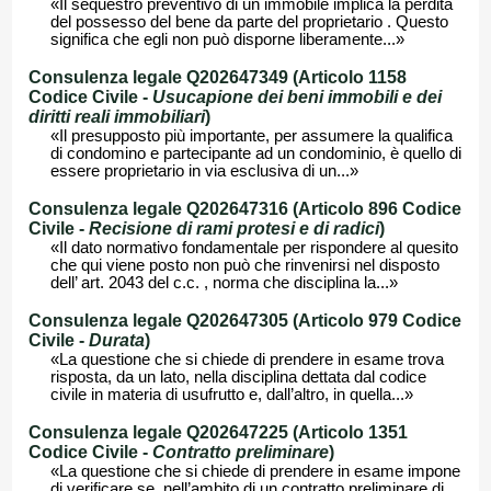
«Il sequestro preventivo di un immobile implica la perdita
del possesso del bene da parte del proprietario . Questo
significa che egli non può disporne liberamente...»
Consulenza legale Q202647349 (Articolo 1158
Codice Civile -
Usucapione dei beni immobili e dei
diritti reali immobiliari
)
«Il presupposto più importante, per assumere la qualifica
di condomino e partecipante ad un condominio, è quello di
essere proprietario in via esclusiva di un...»
Consulenza legale Q202647316 (Articolo 896 Codice
Civile -
Recisione di rami protesi e di radici
)
«Il dato normativo fondamentale per rispondere al quesito
che qui viene posto non può che rinvenirsi nel disposto
dell’ art. 2043 del c.c. , norma che disciplina la...»
Consulenza legale Q202647305 (Articolo 979 Codice
Civile -
Durata
)
«La questione che si chiede di prendere in esame trova
risposta, da un lato, nella disciplina dettata dal codice
civile in materia di usufrutto e, dall’altro, in quella...»
Consulenza legale Q202647225 (Articolo 1351
Codice Civile -
Contratto preliminare
)
«La questione che si chiede di prendere in esame impone
di verificare se, nell’ambito di un contratto preliminare di