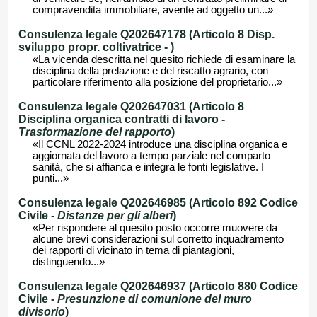
compravendita immobiliare, avente ad oggetto un...»
Consulenza legale Q202647178 (Articolo 8 Disp.
sviluppo propr. coltivatrice -
)
«La vicenda descritta nel quesito richiede di esaminare la
disciplina della prelazione e del riscatto agrario, con
particolare riferimento alla posizione del proprietario...»
Consulenza legale Q202647031 (Articolo 8
Disciplina organica contratti di lavoro -
Trasformazione del rapporto
)
«Il CCNL 2022-2024 introduce una disciplina organica e
aggiornata del lavoro a tempo parziale nel comparto
sanità, che si affianca e integra le fonti legislative. I
punti...»
Consulenza legale Q202646985 (Articolo 892 Codice
Civile -
Distanze per gli alberi
)
«Per rispondere al quesito posto occorre muovere da
alcune brevi considerazioni sul corretto inquadramento
dei rapporti di vicinato in tema di piantagioni,
distinguendo...»
Consulenza legale Q202646937 (Articolo 880 Codice
Civile -
Presunzione di comunione del muro
divisorio
)