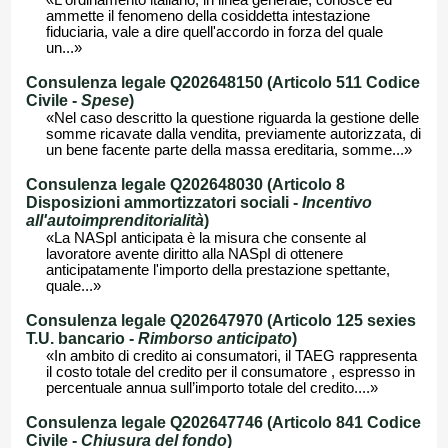
«L'ordinamento italiano, in linea generale, conosce ed
ammette il fenomeno della cosiddetta intestazione
fiduciaria, vale a dire quell'accordo in forza del quale
un...»
Consulenza legale Q202648150 (Articolo 511 Codice
Civile -
Spese
)
«Nel caso descritto la questione riguarda la gestione delle
somme ricavate dalla vendita, previamente autorizzata, di
un bene facente parte della massa ereditaria, somme...»
Consulenza legale Q202648030 (Articolo 8
Disposizioni ammortizzatori sociali -
Incentivo
all'autoimprenditorialità
)
«La NASpI anticipata è la misura che consente al
lavoratore avente diritto alla NASpI di ottenere
anticipatamente l'importo della prestazione spettante,
quale...»
Consulenza legale Q202647970 (Articolo 125 sexies
T.U. bancario -
Rimborso anticipato
)
«In ambito di credito ai consumatori, il TAEG rappresenta
il costo totale del credito per il consumatore , espresso in
percentuale annua sull’importo totale del credito....»
Consulenza legale Q202647746 (Articolo 841 Codice
Civile -
Chiusura del fondo
)