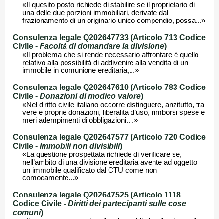
«Il quesito posto richiede di stabilire se il proprietario di
una delle due porzioni immobiliari, derivate dal
frazionamento di un originario unico compendio, possa...»
Consulenza legale Q202647733 (Articolo 713 Codice
Civile -
Facoltà di domandare la divisione
)
«Il problema che si rende necessario affrontare è quello
relativo alla possibilità di addivenire alla vendita di un
immobile in comunione ereditaria,...»
Consulenza legale Q202647610 (Articolo 783 Codice
Civile -
Donazioni di modico valore
)
«Nel diritto civile italiano occorre distinguere, anzitutto, tra
vere e proprie donazioni, liberalità d’uso, rimborsi spese e
meri adempimenti di obbligazioni....»
Consulenza legale Q202647577 (Articolo 720 Codice
Civile -
Immobili non divisibili
)
«La questione prospettata richiede di verificare se,
nell’ambito di una divisione ereditaria avente ad oggetto
un immobile qualificato dal CTU come non
comodamente...»
Consulenza legale Q202647525 (Articolo 1118
Codice Civile -
Diritti dei partecipanti sulle cose
comuni
)