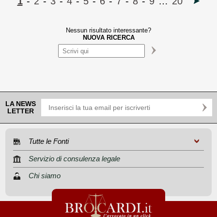
1
-
2
-
3
-
4
-
5
-
6
-
7
-
8
-
9
…
20
Nessun risultato interessante?
NUOVA RICERCA
LA NEWS
LETTER
Tutte le Fonti
Servizio di consulenza legale
Chi siamo