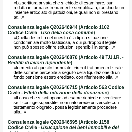
«La scrittura privata che si chiede di esaminare, pur
redatta in forma estremamente semplificata, racchiude un
insieme articolato di pattuizioni, le quali non si prestano
ad...»
Consulenza legale Q202646944 (Articolo 1102
Codice Civile -
Uso della cosa comune
)
«Quella descritta nel quesito è la tipica situazione
condominiale molto fastidiosa, a cui purtroppo il legale
non può spesso offrire soluzioni spendibili in tempi...»
Consulenza legale Q202646876 (Articolo 49 T.U.I.R. -
Redditi di lavoro dipendente
)
«In merito al quesito formulato, circa il trattamento fiscale
delle somme percepite a seguito della liquidazione di un
fondo pensione estero ereditato, con riferimento alla...»
Consulenza legale Q202646715 (Articolo 563 Codice
Civile -
Effetti della riduzione della donazione
)
«Il caso che si sottopone ad esame richiede di verificare
se il coniuge superstite, nominato erede universale con
testamento olografo , possa legittimamente procedere
alla...»
Consulenza legale Q202646595 (Articolo 1158
Codice Civile -
Usucapione dei beni immobili e dei