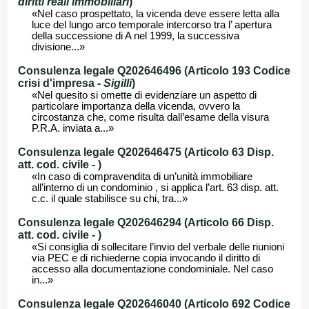
diritti reali immobiliari
)
«Nel caso prospettato, la vicenda deve essere letta alla
luce del lungo arco temporale intercorso tra l’ apertura
della successione di A nel 1999, la successiva
divisione...»
Consulenza legale Q202646496 (Articolo 193 Codice
crisi d'impresa -
Sigilli
)
«Nel quesito si omette di evidenziare un aspetto di
particolare importanza della vicenda, ovvero la
circostanza che, come risulta dall’esame della visura
P.R.A. inviata a...»
Consulenza legale Q202646475 (Articolo 63 Disp.
att. cod. civile -
)
«In caso di compravendita di un’unità immobiliare
all’interno di un condominio , si applica l’art. 63 disp. att.
c.c. il quale stabilisce su chi, tra...»
Consulenza legale Q202646294 (Articolo 66 Disp.
att. cod. civile -
)
«Si consiglia di sollecitare l’invio del verbale delle riunioni
via PEC e di richiederne copia invocando il diritto di
accesso alla documentazione condominiale. Nel caso
in...»
Consulenza legale Q202646040 (Articolo 692 Codice