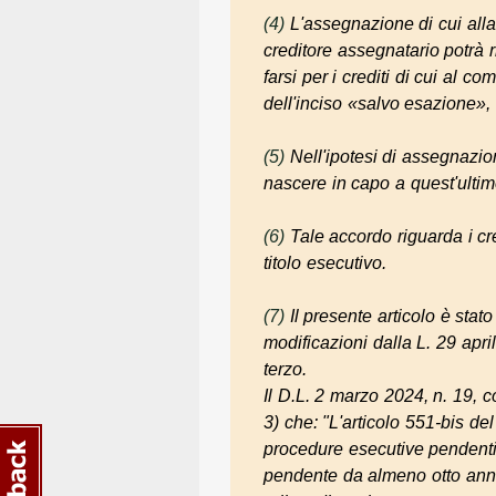
(4)
L'assegnazione di cui all
creditore assegnatario potrà 
farsi per i crediti di cui al
dell'inciso «salvo esazione»,
(5)
Nell'ipotesi di assegnazio
nascere in capo a quest'ultimo 
(6)
Tale accordo riguarda i cre
titolo esecutivo.
(7)
Il presente articolo è stat
modificazioni dalla L. 29 apr
terzo.
Il D.L. 2 marzo 2024, n. 19, c
3) che: "L'articolo 551-bis de
procedure esecutive pendenti a
pendente da almeno otto anni 