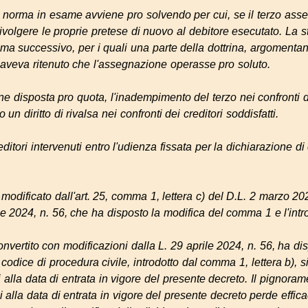
a norma in esame avviene pro solvendo per cui, se il terzo asse
rivolgere le proprie pretese di nuovo al debitore esecutato. La
 comma successivo, per i quali una parte della dottrina, argomen
 aveva ritenuto che l'assegnazione operasse pro soluto.
ne disposta pro quota, l'inadempimento del terzo nei confronti d
un diritto di rivalsa nei confronti dei creditori soddisfatti.
ditori intervenuti entro l'udienza fissata per la dichiarazione di c
o modificato dall'art. 25, comma 1, lettera c) del D.L. 2 marzo 20
ile 2024, n. 56, che ha disposto la modifica del comma 1 e l'int
onvertito con modificazioni dalla L. 29 aprile 2024, n. 56, ha di
l codice di procedura civile, introdotto dal comma 1, lettera b), 
lla data di entrata in vigore del presente decreto. Il pignorame
alla data di entrata in vigore del presente decreto perde effica