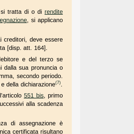
si tratta di o di
rendite
egnazione
, si applicano
i creditori, deve essere
a [disp. att. 164].
debitore e del terzo se
ni dalla sua pronuncia o
comma, secondo periodo.
(7)
 e della dichiarazione
.
'articolo
551 bis
, primo
successivi alla scadenza
nza di assegnazione è
nica certificata risultano