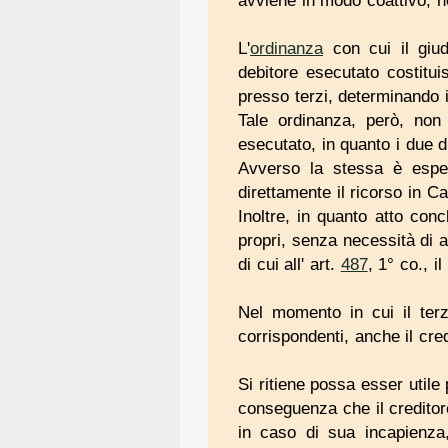
avviene in modo coattivo, n
L'
ordinanza
con cui il giu
debitore esecutato costitui
presso terzi, determinando i
Tale ordinanza, però, non 
esecutato, in quanto i due di
Avverso la stessa è esperi
direttamente il ricorso in C
Inoltre, in quanto atto con
propri, senza necessità di a
di cui all' art.
487
, 1° co., 
Nel momento in cui il terz
corrispondenti, anche il cre
Si ritiene possa esser utile
conseguenza che il creditor
in caso di sua incapienza