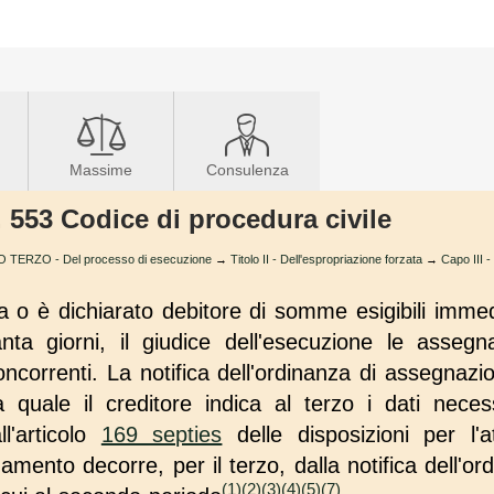
Massime
Consulenza
t. 553 Codice di procedura civile
O TERZO - Del processo di esecuzione
→
Titolo II - Dell'espropriazione forzata
→
Capo III -
ara o è dichiarato debitore di somme esigibili imm
ta giorni, il giudice dell'esecuzione le asseg
concorrenti. La notifica dell'ordinanza di assegn
a quale il creditore indica al terzo i dati nece
l'articolo
169 septies
delle disposizioni per l'
gamento decorre, per il terzo, dalla notifica dell'o
(1)
(2)
(3)
(4)
(5)
(7)