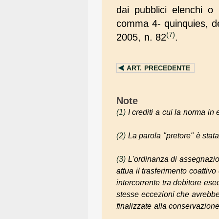
dai pubblici elenchi o 
comma 4- quinquies, del
(7)
2005, n. 82
.
ART.
PRECEDENTE
Note
(1)
I crediti a cui la norma in
(2)
La parola "pretore" è stata
(3)
L'ordinanza di assegnazion
attua il trasferimento coattiv
intercorrente tra debitore ese
stesse eccezioni che avrebbe 
finalizzate alla conservazione