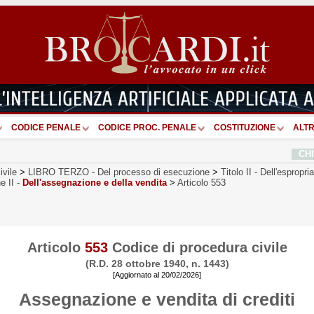
CODICE PENALE
CODICE PROC. PENALE
COSTITUZIONE
ALTR
CH
ivile
>
LIBRO TERZO
-
Del processo di esecuzione
>
Titolo II
-
Dell'espropri
e II
-
Dell'assegnazione e della vendita
>
Articolo 553
Articolo
553
Codice di procedura civile
(R.D. 28 ottobre 1940, n. 1443)
[Aggiornato al 20/02/2026]
Assegnazione e vendita di crediti