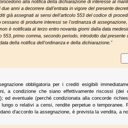
 procedono alla notifica della dichiarazione di interesse al man
di due anni a decorrere dall'entrata in vigore del presente decre
diti già assegnati ai sensi dell'articolo 553 del codice di procedu
o cessano di produrre interessi se l'ordinanza di assegnazione,
non è notificata al terzo entro novanta giorni dalla data medes
olo 553, primo comma, secondo periodo, introdotto dal presente d
ata della notifica dell'ordinanza e della dichiarazione."
gnazione obbligatoria per i crediti esigibili immediata
ni, a condizione che siano effettivamente riscossi (dei
); ed eventuale (perché condizionata alla concorde richiest
ù lungo o relativi a censi, rendite perpetue o temporanee. 
edano d'accordo la assegnazione, è prevista la vendita, a no