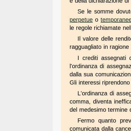
e della dichiarazione di
Se le somme dovute 
perpetue
o
temporane
le regole richiamate nel
Il valore delle rend
ragguagliato in ragione 
I crediti assegnati
l'ordinanza di assegnaz
dalla sua comunicazion
Gli interessi riprendono
L'ordinanza di asseg
comma, diventa ineffica
del medesimo termine di
Fermo quanto previ
comunicata dalla cancelle