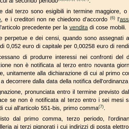
 cui al secondo periodo
.
dal terzo sono esigibili in termine maggiore, o 
(6)
e
, e i creditori non ne chiedono d'accordo
l'
ass
l'articolo precedente per la
vendita
di cose mobili.
ite perpetue e dei censi, quando sono assegnati a
di 0,052 euro di capitale per 0,00258 euro di rendit
 cessano di produrre interessi nei confronti del 
ione non è notificata al terzo entro novanta gior
e, unitamente alla dichiarazione di cui al primo 
 a decorrere dalla data della notifica dell'ordinanza
nazione, pronunciata entro il termine previsto dall
ce se non è notificata al terzo entro i sei mesi 
(7)
 cui all'articolo 551-bis, primo comma
.
sto dal primo comma, terzo periodo, l'ordina
ria ai terzi pignorati i cui indirizzi di posta elettro