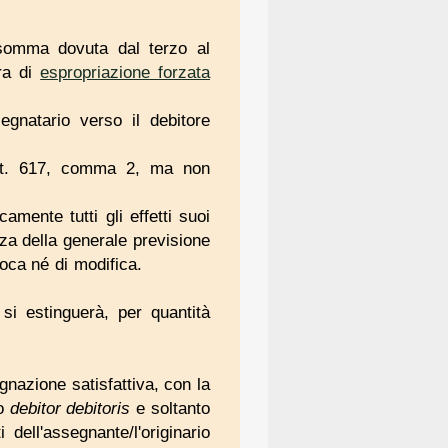
omma dovuta dal terzo al
ura di
espropriazione forzata
egnatario verso il debitore
t. 617, comma 2, ma non
mente tutti gli effetti suoi
rza della generale previsione
voca né di modifica.
si estinguerà, per quantità
gnazione satisfattiva, con la
zo
debitor debitoris
e soltanto
 dell'assegnante/l'originario