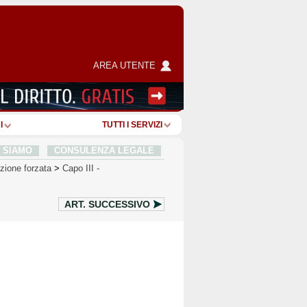
AREA UTENTE
I
TUTTI I SERVIZI
I SIAMO
CONSULENZA LEGALE
azione forzata
>
Capo III
-
ART.
SUCCESSIVO