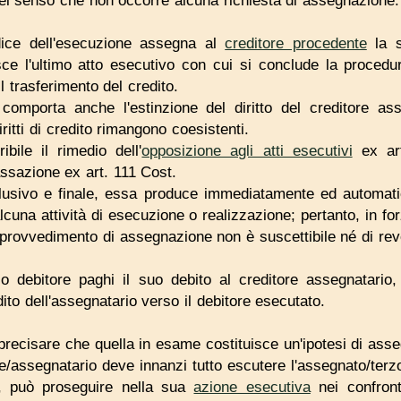
el senso che non occorre alcuna richiesta di assegnazione.
dice dell'esecuzione assegna al
creditore procedente
la s
sce l'ultimo atto esecutivo con cui si conclude la proced
l trasferimento del credito.
comporta anche l'estinzione del diritto del creditore ass
ritti di credito rimangono coesistenti.
bile il rimedio dell'
opposizione agli atti esecutivi
ex ar
assazione ex art. 111 Cost.
clusivo e finale, essa produce immediatamente ed automatica
lcuna attività di esecuzione o realizzazione; pertanto, in fo
il provvedimento di assegnazione non è suscettibile né di re
o debitore paghi il suo debito al creditore assegnatario, 
dito dell'assegnatario verso il debitore esecutato.
 precisare che quella in esame costituisce un'ipotesi di asse
e/assegnatario deve innanzi tutto escutere l'assegnato/ter
, può proseguire nella sua
azione esecutiva
nei confronti