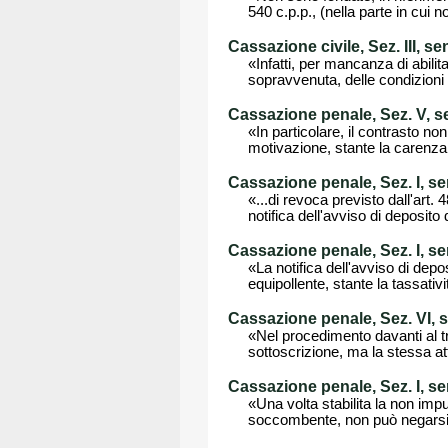
540 c.p.p., (nella parte in cui 
Cassazione civile, Sez. III, s
«Infatti, per mancanza di abilit
sopravvenuta, delle condizioni 
Cassazione penale, Sez. V, s
«In particolare, il contrasto no
motivazione, stante la carenza 
Cassazione penale, Sez. I, s
«...di revoca previsto dall'art
notifica dell'avviso di deposito 
Cassazione penale, Sez. I, s
«La notifica dell'avviso di dep
equipollente, stante la tassativ
Cassazione penale, Sez. VI, 
«Nel procedimento davanti al t
sottoscrizione, ma la stessa at
Cassazione penale, Sez. I, s
«Una volta stabilita la non impu
soccombente, non può negarsi 