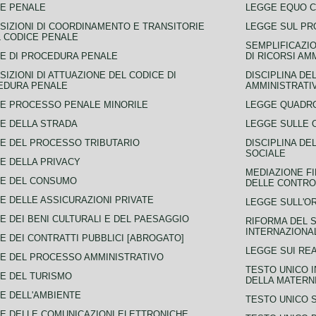
E PENALE
LEGGE EQUO 
SIZIONI DI COORDINAMENTO E TRANSITORIE
LEGGE SUL PR
L CODICE PENALE
SEMPLIFICAZIO
E DI PROCEDURA PENALE
DI RICORSI AM
SIZIONI DI ATTUAZIONE DEL CODICE DI
DISCIPLINA DE
EDURA PENALE
AMMINISTRATI
E PROCESSO PENALE MINORILE
LEGGE QUADRO
E DELLA STRADA
LEGGE SULLE 
E DEL PROCESSO TRIBUTARIO
DISCIPLINA DE
SOCIALE
E DELLA PRIVACY
MEDIAZIONE FI
CE DEL CONSUMO
DELLE CONTROV
E DELLE ASSICURAZIONI PRIVATE
LEGGE SULL'O
E DEI BENI CULTURALI E DEL PAESAGGIO
RIFORMA DEL S
INTERNAZIONA
E DEI CONTRATTI PUBBLICI [ABROGATO]
LEGGE SUI REA
E DEL PROCESSO AMMINISTRATIVO
TESTO UNICO I
E DEL TURISMO
DELLA MATERNI
E DELL'AMBIENTE
TESTO UNICO 
E DELLE COMUNICAZIONI ELETTRONICHE