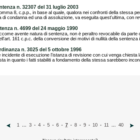
ntenza n. 32307 del 31 luglio 2003
, comma 8, c.p.p., in base al quale, qualora nei confronti della stessa p
 di condanna ed una di assoluzione, va eseguita quest'ultima, con re
entenza n. 4699 del 24 maggio 1990
ccome avente natura di sentenza, non è peraltro revocabile da parte 
ll'art. 161 c.p.c. della conversione dei motivi di nullità della sentenza i
ordinanza n. 3025 del 5 ottobre 1996
incidente di esecuzione l'istanza di revisione con cui venga chiesta 
ta in quanto i fatti stabiliti a fondamento della stessa sarebbero inconcil
1
…
3
-
4
-
5
-
6
-
7
-
8
-
9
-
10
-
11
…
40