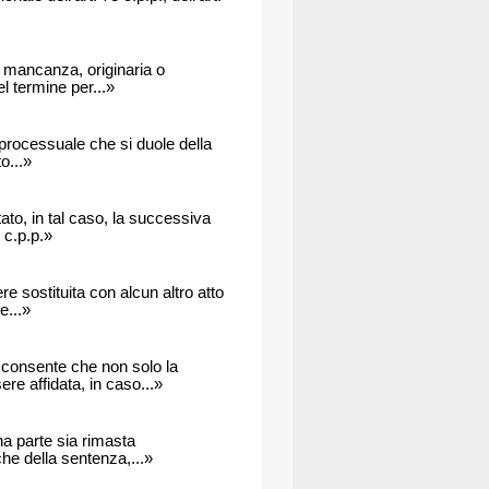
la mancanza, originaria o
l termine per...»
o processuale che si duole della
o...»
ato, in tal caso, la successiva
 c.p.p.»
e sostituita con alcun altro atto
e...»
 consente che non solo la
re affidata, in caso...»
na parte sia rimasta
e della sentenza,...»