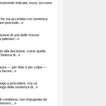
inativamente indicata, essa, siccome
 che sia accertata con sentenza
non preclude...»
azione di una delle misure
na palmare...»
o alla decisione, come quella
'istanza di...»
 causa — per dolo o per colpa —
a favore...»
 luogo a procedere, ma va
ogo della sentenza di...»
a di condanna, non impugnata da
tensivo,...»