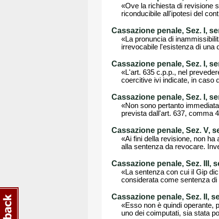
«Ove la richiesta di revisione s
riconducibile all'ipotesi del cont
Cassazione penale, Sez. I, s
«La pronuncia di inammissibili
irrevocabile l'esistenza di una
Cassazione penale, Sez. I, s
«L'art. 635 c.p.p., nel prevede
coercitive ivi indicate, in caso
Cassazione penale, Sez. I, s
«Non sono pertanto immediatame
prevista dall'art. 637, comma 4, 
Cassazione penale, Sez. V, se
«Ai fini della revisione, non h
alla sentenza da revocare. Invero
Cassazione penale, Sez. III, 
«La sentenza con cui il Gip dic
considerata come sentenza di p
Cassazione penale, Sez. II, s
«Esso non è quindi operante, p
uno dei coimputati, sia stata poi