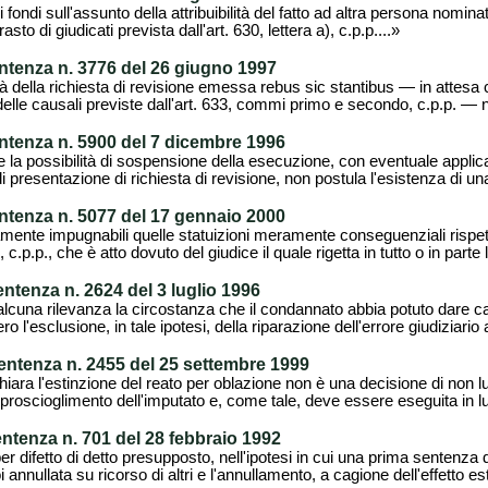
i fondi sull'assunto della attribuibilità del fatto ad altra persona nom
rasto di giudicati prevista dall'art. 630, lettera a), c.p.p....»
entenza n. 3776 del 26 giugno 1997
tà della richiesta di revisione emessa rebus sic stantibus — in attesa
 delle causali previste dall'art. 633, commi primo e secondo, c.p.p. — 
entenza n. 5900 del 7 dicembre 1996
re la possibilità di sospensione della esecuzione, con eventuale applic
 di presentazione di richiesta di revisione, non postula l'esistenza di u
entenza n. 5077 del 17 gennaio 2000
nte impugnabili quelle statuizioni meramente conseguenziali rispett
c.p.p., che è atto dovuto del giudice il quale rigetta in tutto o in parte l
ntenza n. 2624 del 3 luglio 1996
a alcuna rilevanza la circostanza che il condannato abbia potuto dare
 l'esclusione, in tale ipotesi, della riparazione dell'errore giudiziario 
sentenza n. 2455 del 25 settembre 1999
hiara l'estinzione del reato per oblazione non è una decisione di non
roscioglimento dell'imputato e, come tale, deve essere eseguita in lu
entenza n. 701 del 28 febbraio 1992
er difetto di detto presupposto, nell'ipotesi in cui una prima sentenz
 annullata su ricorso di altri e l'annullamento, a cagione dell'effetto es