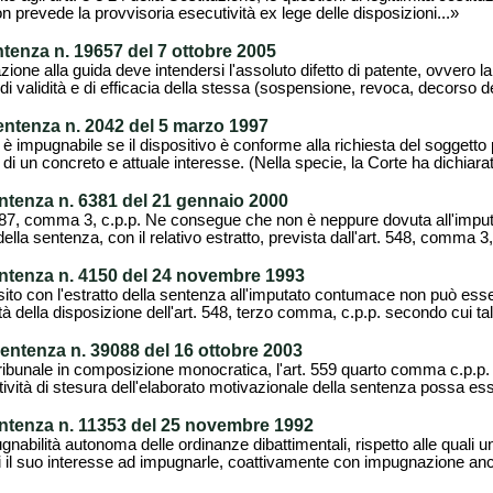
non prevede la provvisoria esecutività ex lege delle disposizioni...»
entenza n. 19657 del 7 ottobre 2005
azione alla guida deve intendersi l'assoluto difetto di patente, ovvero 
di validità e di efficacia della stessa (sospensione, revoca, decorso de
entenza n. 2042 del 5 marzo 1997
n è impugnabile se il dispositivo è conforme alla richiesta del soggett
di un concreto e attuale interesse. (Nella specie, la Corte ha dichiarat
entenza n. 6381 del 21 gennaio 2000
. 487, comma 3, c.p.p. Ne consegue che non è neppure dovuta all'imput
della sentenza, con il relativo estratto, prevista dall'art. 548, comma 3,
entenza n. 4150 del 24 novembre 1993
osito con l'estratto della sentenza all'imputato contumace non può esser
ità della disposizione dell'art. 548, terzo comma, c.p.p. secondo cui tal
sentenza n. 39088 del 16 ottobre 2003
ribunale in composizione monocratica, l'art. 559 quarto comma c.p.p.
tività di stesura dell'elaborato motivazionale della sentenza possa esse
entenza n. 11353 del 25 novembre 1992
gnabilità autonoma delle ordinanze dibattimentali, rispetto alle quali u
il suo interesse ad impugnarle, coattivamente con impugnazione anch