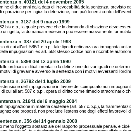
sentenza n. 40121 del 4 novembre 2005
mine di due anni dalla data di irrevocabilità della sentenza, previsto dall
riparazione per ingiusta detenzione, non può tenersi conto dell'event
entenza n. 3187 del 9 marzo 1999
. 162 bis c.p., la quale prevede che la domanda di oblazione deve esser
aso di rigetto, la domanda medesima può essere nuovamente formulata 
entenza n. 387 del 20 aprile 1993
o di cui all'art. 586/1 c.p.p., tale tipo di ordinanza va impugnata uni
tà delle impugnazioni ex art. 568 stesso codice non è ricorribile auton
ntenza n. 5398 del 12 aprile 1990
le ordinanze dibattimentali o la definizione dei vari gradi ne determina
 motivi di gravame avverso la sentenza con i motivi avversanti l'ordin
ntenza n. 26792 del 1 luglio 2009
estensione dell'impugnazione in favore del coimputato non impugnante
di cui all'art. 587 c.p.p., opera di diritto come rimedio straordinario che
entenza n. 21641 del 6 maggio 2004
ell'impugnazione in materia cautelare (art. 587 c.p.p.), la frammentaz
ugnazione proposti, non preclude l'estensione degli effetti favorevoli de
sentenza n. 356 del 14 gennaio 2000
to meno l'oggetto sostanziale del rapporto processuale penale, e cioè 