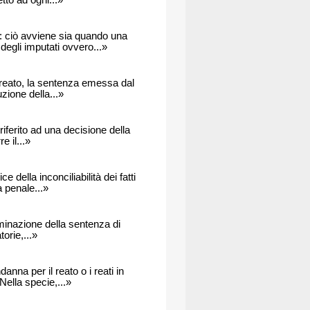
tto ad ogni...»
: ciò avviene sia quando una
egli imputati ovvero...»
e reato, la sentenza emessa dal
zione della...»
riferito ad una decisione della
e il...»
ella inconciliabilità dei fatti
a penale...»
liminazione della sentenza di
orie,...»
anna per il reato o i reati in
ella specie,...»