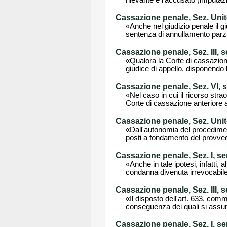
rilevante e l'accusato (imputaz
Cassazione penale, Sez. Unit
«Anche nel giudizio penale il 
sentenza di annullamento parzi
Cassazione penale, Sez. III, 
«Qualora la Corte di cassazione
giudice di appello, disponendo 
Cassazione penale, Sez. VI, s
«Nel caso in cui il ricorso stra
Corte di cassazione anteriore al
Cassazione penale, Sez. Unit
«Dall'autonomia del procediment
posti a fondamento del provvedi
Cassazione penale, Sez. I, se
«Anche in tale ipotesi, infatti,
condanna divenuta irrevocabile 
Cassazione penale, Sez. III, 
«Il disposto dell'art. 633, comm
conseguenza dei quali si assum
Cassazione penale, Sez. I, se