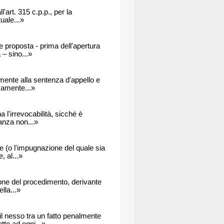
'art. 315 c.p.p., per la
uale...»
e proposta - prima dell'apertura
– sino...»
tamente alla sentenza d'appello e
omamente...»
 l'irrevocabilità, sicché è
anza non...»
 (o l'impugnazione del quale sia
, al...»
ione del procedimento, derivante
lla...»
il nesso tra un fatto penalmente