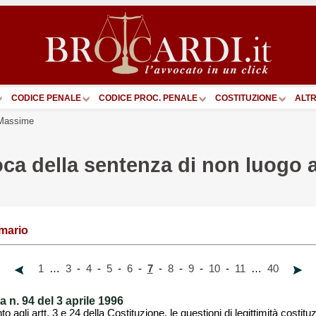
CODICE PENALE
CODICE PROC. PENALE
COSTITUZIONE
ALTR
Massime
oca della sentenza di non luogo 
mario
1
…
3
-
4
-
5
-
6
-
7
-
8
-
9
-
10
-
11
…
40
 n. 94 del 3 aprile 1996
agli artt. 3 e 24 della Costituzione, le questioni di legittimità costituzio