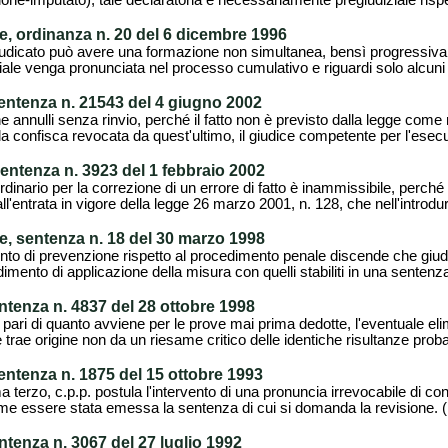
ione-imputato), tale declaratoria è necessariamente pregiudiziale rispe
e, ordinanza n. 20 del 6 dicembre 1996
giudicato può avere una formazione non simultanea, bensì progressiva
ale venga pronunciata nel processo cumulativo e riguardi solo alcuni d
sentenza n. 21543 del 4 giugno 2002
 annulli senza rinvio, perché il fatto non è previsto dalla legge com
la confisca revocata da quest'ultimo, il giudice competente per l'esecu
entenza n. 3923 del 1 febbraio 2002
ordinario per la correzione di un errore di fatto è inammissibile, perché 
l'entrata in vigore della legge 26 marzo 2001, n. 128, che nell'introdurr
e, sentenza n. 18 del 30 marzo 1998
o di prevenzione rispetto al procedimento penale discende che giudice d
mento di applicazione della misura con quelli stabiliti in una sentenz
ntenza n. 4837 del 28 ottobre 1998
 al pari di quanto avviene per le prove mai prima dedotte, l'eventuale e
trae origine non da un riesame critico delle identiche risultanze probat
sentenza n. 1875 del 15 ottobre 1993
a terzo, c.p.p. postula l'intervento di una pronuncia irrevocabile di cond
e essere stata emessa la sentenza di cui si domanda la revisione. (N
ntenza n. 3067 del 27 luglio 1992