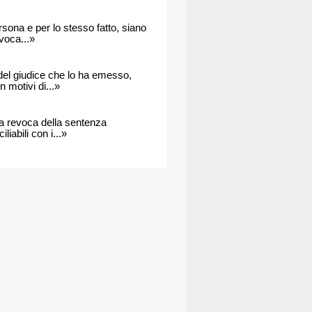
ersona e per lo stesso fatto, siano
voca...»
del giudice che lo ha emesso,
n motivi di...»
la revoca della sentenza
iabili con i...»