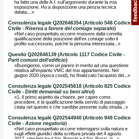
ha fatto una delle A.I. sull'argomento durante la mia
esposizione. Ho a disposizione una perizia tecnica
datata,...»
Consulenza legale Q202646354 (Articolo 548 Codice
Civile -
Riserva a favore del coniuge separato
)
«Nel caso prospettato occorre muovere dalla corretta
qualificazione della posizione dell’ex coniuge sotto il
profilo successorio, poiché la persona interessata...»
Quesito Q202646139 (Articolo 1117 Codice Civile -
Parti comuni dell'edificio
)
«Buongiorno, vorrei un parere in merito ad una questione
relativa all'impianto VMC del mio appartamento. Nel
giugno 2020 (epoca covid), ho finalizzato l'acquisto del...»
Consulenza legale Q202545618 (Articolo 825 Codice
Civile -
Diritti demaniali su beni altrui
)
«1. Il primo aspetto da chiarire, per capire come
procedere, è la qualificazione della servitù di passaggio
citata nel quesito e che sarebbe presente sulla strada...»
Consulenza legale Q202544940 (Articolo 949 Codice
Civile -
Azione negatoria
)
«Nel caso prospettato occorre interrogarsi sulla natura e
sugli effetti giuridici della scrittura privata del 4 agosto
2017, stipulata tra il Sig. Bianchi e il Sig. Rossi, in...»