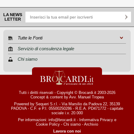
LA NEWS
LETTER
Tutte le Fonti
Servizio di consulenza legale
Chi siamo
Tutti i diritti riservati - Copyright © Brocardi.it 2003-2026
Concept & content by
Avv. Manuel Tropea
Powered by Sequeri S.r.l. - Via Marsilio da Padova 22, 35139
PADOVA - C.F. e P.I. 05500250286 - R.E.A. PD471772 - capitale
sociale i.v. 20.000
Per informazioni:
info@brocardi.it
-
Informativa Privacy
e
Cookie Policy
-
Chi siamo
-
Archivio
Lavora con noi