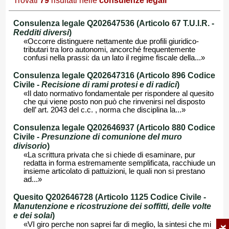
Trovati
79
risultati nelle
consulenze legali
Consulenza legale Q202647536 (Articolo 67 T.U.I.R. -
Redditi diversi
)
«Occorre distinguere nettamente due profili giuridico-
tributari tra loro autonomi, ancorché frequentemente
confusi nella prassi: da un lato il regime fiscale della...»
Consulenza legale Q202647316 (Articolo 896 Codice
Civile -
Recisione di rami protesi e di radici
)
«Il dato normativo fondamentale per rispondere al quesito
che qui viene posto non può che rinvenirsi nel disposto
dell’ art. 2043 del c.c. , norma che disciplina la...»
Consulenza legale Q202646937 (Articolo 880 Codice
Civile -
Presunzione di comunione del muro
divisorio
)
«La scrittura privata che si chiede di esaminare, pur
redatta in forma estremamente semplificata, racchiude un
insieme articolato di pattuizioni, le quali non si prestano
ad...»
Quesito Q202646728 (Articolo 1125 Codice Civile -
Manutenzione e ricostruzione dei soffitti, delle volte
e dei solai
)
«VI giro perche non saprei far di meglio, la sintesi che mi