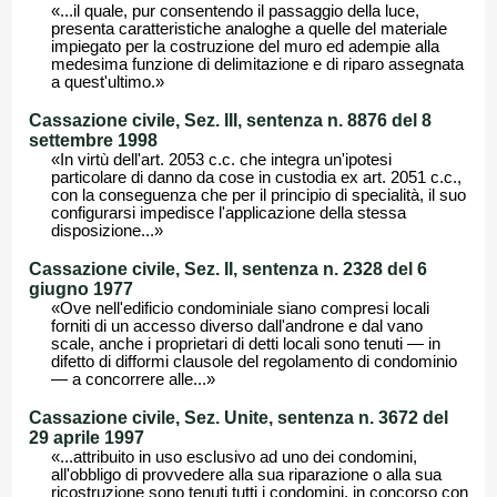
«...il quale, pur consentendo il passaggio della luce,
presenta caratteristiche analoghe a quelle del materiale
impiegato per la costruzione del muro ed adempie alla
medesima funzione di delimitazione e di riparo assegnata
a quest'ultimo.»
Cassazione civile, Sez. III, sentenza n. 8876 del 8
settembre 1998
«In virtù dell'art. 2053 c.c. che integra un'ipotesi
particolare di danno da cose in custodia ex art. 2051 c.c.,
con la conseguenza che per il principio di specialità, il suo
configurarsi impedisce l'applicazione della stessa
disposizione...»
Cassazione civile, Sez. II, sentenza n. 2328 del 6
giugno 1977
«Ove nell'edificio condominiale siano compresi locali
forniti di un accesso diverso dall'androne e dal vano
scale, anche i proprietari di detti locali sono tenuti — in
difetto di difformi clausole del regolamento di condominio
— a concorrere alle...»
Cassazione civile, Sez. Unite, sentenza n. 3672 del
29 aprile 1997
«...attribuito in uso esclusivo ad uno dei condomini,
all'obbligo di provvedere alla sua riparazione o alla sua
ricostruzione sono tenuti tutti i condomini, in concorso con