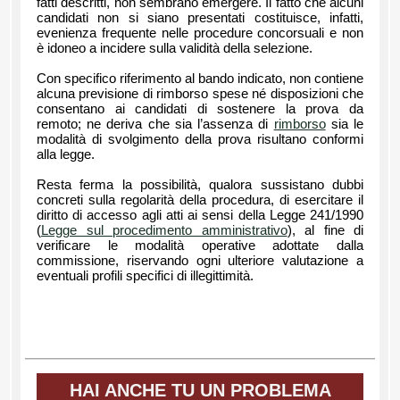
fatti descritti, non sembrano emergere. Il fatto che alcuni
candidati non si siano presentati costituisce, infatti,
evenienza frequente nelle procedure concorsuali e non
è idoneo a incidere sulla validità della selezione.
Con specifico riferimento al bando indicato, non contiene
alcuna previsione di rimborso spese né disposizioni che
consentano ai candidati di sostenere la prova da
remoto; ne deriva che sia l’assenza di
rimborso
sia le
modalità di svolgimento della prova risultano conformi
alla legge.
Resta ferma la possibilità, qualora sussistano dubbi
concreti sulla regolarità della procedura, di esercitare il
diritto di accesso agli atti ai sensi della Legge 241/1990
(
Legge sul procedimento amministrativo
), al fine di
verificare le modalità operative adottate dalla
commissione, riservando ogni ulteriore valutazione a
eventuali profili specifici di illegittimità.
HAI ANCHE TU UN PROBLEMA