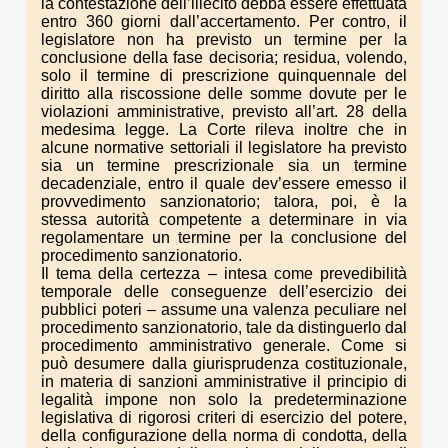
la contestazione dell’illecito debba essere effettuata
entro 360 giorni dall’accertamento. Per contro, il
legislatore non ha previsto un termine per la
conclusione della fase decisoria; residua, volendo,
solo il termine di prescrizione quinquennale del
diritto alla riscossione delle somme dovute per le
violazioni amministrative, previsto all’art. 28 della
medesima legge. La Corte rileva inoltre che in
alcune normative settoriali il legislatore ha previsto
sia un termine prescrizionale sia un termine
decadenziale, entro il quale dev’essere emesso il
provvedimento sanzionatorio; talora, poi, è la
stessa autorità competente a determinare in via
regolamentare un termine per la conclusione del
procedimento sanzionatorio.
Il tema della certezza – intesa come prevedibilità
temporale delle conseguenze dell’esercizio dei
pubblici poteri – assume una valenza peculiare nel
procedimento sanzionatorio, tale da distinguerlo dal
procedimento amministrativo generale. Come si
può desumere dalla giurisprudenza costituzionale,
in materia di sanzioni amministrative il principio di
legalità impone non solo la predeterminazione
legislativa di rigorosi criteri di esercizio del potere,
della configurazione della norma di condotta, della