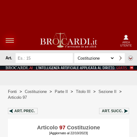
AREA
UTENTE
Art.
Fonti
>
Costituzione
>
Parte II
>
Titolo III
>
Sezione II
>
Articolo 97
ART.
PREC.
ART.
SUCC.
Articolo
97
Costituzione
[Aggiornato al 22/10/2023]