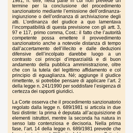
1981, n. 689, nella parte in cui non prevede un
termine per la conclusione del procedimento
sanzionatorio mediante l’emissione dell’ordinanza-
ingiunzione o dell’ordinanza di archiviazione degli
atti. L’ordinanza del giudice a quo lamentava
l’incompatibilità di questa previsione con gli artt. 3,
97 e 117, primo comma, Cost.: il fatto che l’autorità
competente possa emettere il provvedimento
sanzionatorio anche a notevole distanza di tempo
dall’accertamento dell’illecito e dalle deduzioni
difensive dell’incolpato darebbe luogo a un
contrasto coi principi d’imparzialità e di buon
andamento della pubblica amministrazione, oltre
che con la tutela del legittimo affidamento e col
principio di eguaglianza. Né; aggiunge il giudice
rimettente, si potrebbe pensare di applicare l’art. 2
della legge n. 241/1990 per soddisfare l’esigenza di
certezza dei rapporti giuridici.
La Corte osserva che il procedimento sanzionatorio
regolato dalla legge n. 689/1981 si articola in due
fasi distinte: la prima è deputata all’acquisizione di
elementi istruttori, mentre la seconda ha natura in
senso lato contenziosa e decisoria. Nella prima
fase, l’art. 14 della legge n. 689/1981 prevede che