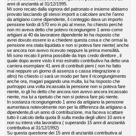
anni di anzianità al 31/12/1995.
Mi sono recato dalla signora del patronato e insieme abbiamo
provato lasciando gli stessi importi a calcolare anche l’anno
da artigiano come dipendente, il conteggio dava un importo
pensione lordo di 570 ero in più al mese, ho chiesto perché
non mi aveva detto che potevo ricongiungere 1 anno come
artigiani ai 40 da lavoratore dipendente lei ha risposto che
avrei dovuto essere io a chiedere questa cosa e che ormai la
pensione era stata liquidata e non si poteva fare niente( anche
se ancora non avevo ricevuto neppure la prima mensilità.
Mi sono recato il prima possibile da Inps credo direttore , il
quale dopo avere visto il mio estratto contributivo ha detto una
carriera esemplare 41 anni di contributi pieni ( non ho fatto
mai neppure un giorno di assenza o cassa integrazione o
altro) ho chiesto ci sarà un modo per fare il ricongiungimento
anche ora, magari pagando una multa, lui ha risposto che
purtroppo una volta incassata la pensione non si poteva fare
niente, io gli ho detto che ancora non avevo ancora incassato
niente, ma lui a ripetuto che non si poteva fare più niente.
In sostanza ricongiungendo 1 anno da artigiano la pensione
aumentava notevolmente non per la differenza da artigiano a
dipendente,di un anno di contribuzione, ma faceva scattare
tutto il calcolo della quota B sulla media degli ultimi 10 anni e
non su intera vita lavorativa ( superando 15 anni di anzianità
contributiva al 31/12/1992)
Su questa questione dei 15 anni di anzianità contributiva al