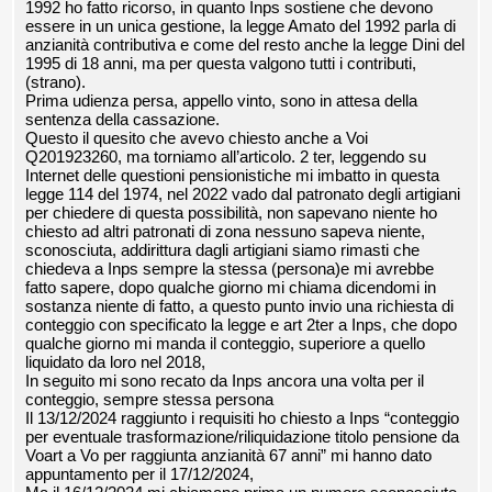
1992 ho fatto ricorso, in quanto Inps sostiene che devono
essere in un unica gestione, la legge Amato del 1992 parla di
anzianità contributiva e come del resto anche la legge Dini del
1995 di 18 anni, ma per questa valgono tutti i contributi,
(strano).
Prima udienza persa, appello vinto, sono in attesa della
sentenza della cassazione.
Questo il quesito che avevo chiesto anche a Voi
Q201923260, ma torniamo all’articolo. 2 ter, leggendo su
Internet delle questioni pensionistiche mi imbatto in questa
legge 114 del 1974, nel 2022 vado dal patronato degli artigiani
per chiedere di questa possibilità, non sapevano niente ho
chiesto ad altri patronati di zona nessuno sapeva niente,
sconosciuta, addirittura dagli artigiani siamo rimasti che
chiedeva a Inps sempre la stessa (persona)e mi avrebbe
fatto sapere, dopo qualche giorno mi chiama dicendomi in
sostanza niente di fatto, a questo punto invio una richiesta di
conteggio con specificato la legge e art 2ter a Inps, che dopo
qualche giorno mi manda il conteggio, superiore a quello
liquidato da loro nel 2018,
In seguito mi sono recato da Inps ancora una volta per il
conteggio, sempre stessa persona
Il 13/12/2024 raggiunto i requisiti ho chiesto a Inps “conteggio
per eventuale trasformazione/riliquidazione titolo pensione da
Voart a Vo per raggiunta anzianità 67 anni” mi hanno dato
appuntamento per il 17/12/2024,