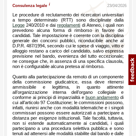
i
Consulenza legale
23/04/2026
Le procedure di reclutamento dei ricercatori universitari
a tempo determinato (RTT) sono disciplinate dalla
Legge
240/2010 e dai
regolamenti
di Ateneo, i quali non
prevedono alcuna forma di rimborso in favore dei
candidati. Tale impostazione è coerente con la disciplina
generale dei concorsi pubblici, riconducibile anche al
D.P.R. 487/1994, secondo cui le spese di viaggio, vitto e
alloggio restano a carico del candidato, salvo espressa
previsione nel bando, evenienza del tutto eccezionale;
ne consegue che, in assenza di una specifica clausola,
non è configurabile alcuna pretesa al rimborso.
Quanto alla partecipazione da remoto di un componente
della commissione giudicatrice, essa deve ritenersi
ammissibile e legittima, in quanto attinente
all’organizzazione interna dell’organo collegiale e
conforme ai principi di imparzialità e
buon andamento
di
cui all’articolo 97 Costituzione; le commissioni possono,
infatti, riunirsi anche con modalità telematiche e i singoli
commissari possono essere autorizzati a partecipare a
distanza per esigenze istituzionali. Tale facoltà, tuttavia,
non si estende automaticamente ai candidati, i quali
partecipano a una procedura selettiva pubblica e sono
tenuti ad attenersi alle modalità stabilite dal bando e dalle