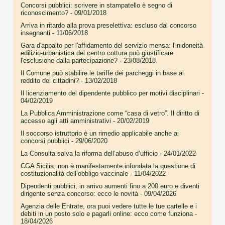
Concorsi pubblici: scrivere in stampatello è segno di
riconoscimento?
- 09/01/2018
Arriva in ritardo alla prova preselettiva: escluso dal concorso
insegnanti
- 11/06/2018
Gara d'appalto per l'affidamento del servizio mensa: l'inidoneità
edilizio-urbanistica del centro cottura può giustificare
l'esclusione dalla partecipazione?
- 23/08/2018
Il Comune può stabilire le tariffe dei parcheggi in base al
reddito dei cittadini?
- 13/02/2018
Il licenziamento del dipendente pubblico per motivi disciplinari
-
04/02/2019
La Pubblica Amministrazione come “casa di vetro”. Il diritto di
accesso agli atti amministrativi
- 20/02/2019
Il soccorso istruttorio è un rimedio applicabile anche ai
concorsi pubblici
- 29/06/2020
La Consulta salva la riforma dell’abuso d’ufficio
- 24/01/2022
CGA Sicilia: non è manifestamente infondata la questione di
costituzionalità dell’obbligo vaccinale
- 11/04/2022
Dipendenti pubblici, in arrivo aumenti fino a 200 euro e diventi
dirigente senza concorso: ecco le novità
- 09/04/2026
Agenzia delle Entrate, ora puoi vedere tutte le tue cartelle e i
debiti in un posto solo e pagarli online: ecco come funziona
-
18/04/2026