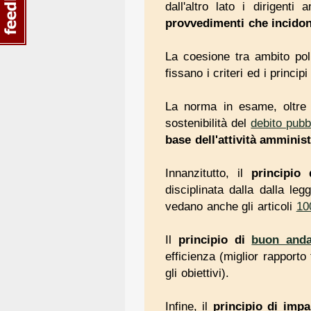
dall'altro lato i dirigenti
provvedimenti che incidon
La coesione tra ambito poli
fissano i criteri ed i princi
La norma in esame, oltre a
sostenibilità del
debito pubb
base dell'attività amminist
Innanzitutto, il
principio 
disciplinata dalla dalla le
vedano anche gli articoli
10
Il
principio di
buon and
efficienza (miglior rapporto 
gli obiettivi).
Infine, il
principio di impar