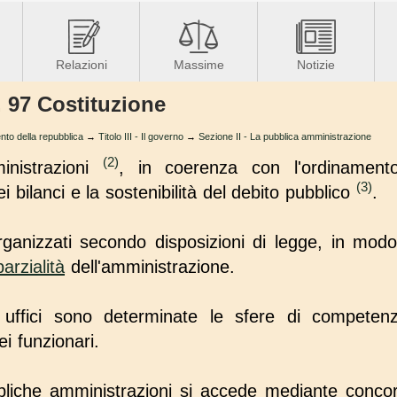
Relazioni
Massime
Notizie
. 97 Costituzione
nto della repubblica
→
Titolo III - Il governo
→
Sezione II - La pubblica amministrazione
(2)
nistrazioni
, in coerenza con l'ordinamento
(3)
ei bilanci e la sostenibilità del debito pubblico
.
organizzati secondo disposizioni di legge, in modo
arzialità
dell'amministrazione.
 uffici sono determinate le sfere di competenz
ei funzionari.
bliche amministrazioni si accede mediante concorso