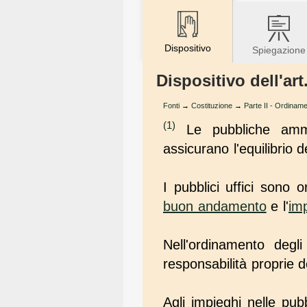
Dispositivo
Spiegazione
Dispositivo dell'art
Fonti
→
Costituzione
→
Parte II - Ordiname
(1)
Le pubbliche ammi
assicurano l'equilibrio d
I pubblici uffici sono 
buon andamento
e l'
imp
Nell'ordinamento degli
responsabilità proprie d
Agli impieghi nelle pub