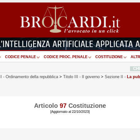
CODICE PENALE
CODICE PROC. PENALE
COSTITUZIONE
ALTR
CH
II
-
Ordinamento della repubblica
>
Titolo III
-
Il governo
>
Sezione II
-
La pub
Articolo
97
Costituzione
[Aggiornato al 22/10/2023]