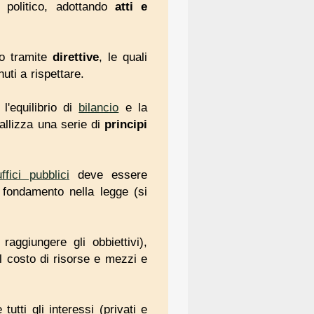
zo politico, adottando
atti e
to tramite
direttive
, le quali
nuti a rispettare.
'equilibrio di
bilancio
e la
allizza una serie di
principi
uffici pubblici
deve essere
e fondamento nella legge (si
raggiungere gli obbiettivi),
 il costo di risorse e mezzi e
utti gli interessi (privati e