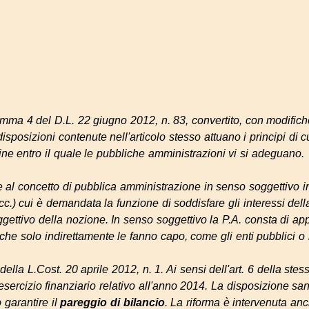
omma 4 del D.L. 22 giugno 2012, n. 83, convertito, con modifiche
isposizioni contenute nell'articolo stesso attuano i principi di c
ine entro il quale le pubbliche amministrazioni vi si adeguano.
ce al concetto di pubblica amministrazione in senso soggettivo i
ecc.) cui è demandata la funzione di soddisfare gli interessi della
ggettivo della nozione. In senso soggettivo la P.A. consta di appar
che solo indirettamente le fanno capo, come gli enti pubblici o l
della L.Cost. 20 aprile 2012, n. 1. Ai sensi dell'art. 6 della ste
'esercizio finanziario relativo all'anno 2014. La disposizione s
 garantire il
pareggio di bilancio
. La riforma è intervenuta an