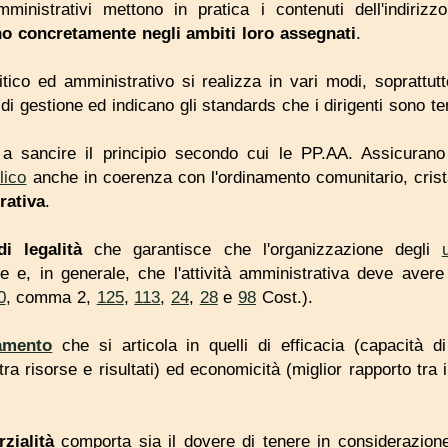
 amministrativi mettono in pratica i contenuti dell'indiriz
o concretamente negli ambiti loro assegnati
.
tico ed amministrativo si realizza in vari modi, soprattut
pi di gestione ed indicano gli standards che i dirigenti sono te
 sancire il principio secondo cui le PP.AA. Assicurano l
lico
anche in coerenza con l'ordinamento comunitario, crist
rativa
.
di legalità
che garantisce che l'organizzazione degli
gge e, in generale, che l'attività amministrativa deve aver
0
, comma 2,
125
,
113
,
24
,
28
e
98
Cost.).
amento
che si articola in quelli di efficacia (capacità di 
tra risorse e risultati) ed economicità (miglior rapporto tra
zialità
comporta sia il dovere di tenere in considerazione t