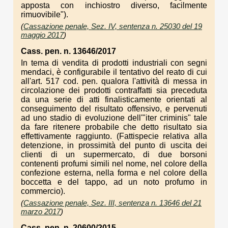
apposta con inchiostro diverso, facilmente
rimuovibile").
(
Cassazione penale, Sez. IV, sentenza n. 25030 del 19
maggio 2017
)
Cass. pen. n. 13646/2017
In tema di vendita di prodotti industriali con segni
mendaci, è configurabile il tentativo del reato di cui
all'art. 517 cod. pen. qualora l'attività di messa in
circolazione dei prodotti contraffatti sia preceduta
da una serie di atti finalisticamente orientati al
conseguimento del risultato offensivo, e pervenuti
ad uno stadio di evoluzione dell'"iter criminis" tale
da fare ritenere probabile che detto risultato sia
effettivamente raggiunto. (Fattispecie relativa alla
detenzione, in prossimità del punto di uscita dei
clienti di un supermercato, di due borsoni
contenenti profumi simili nel nome, nel colore della
confezione esterna, nella forma e nel colore della
boccetta e del tappo, ad un noto profumo in
commercio).
(
Cassazione penale, Sez. III, sentenza n. 13646 del 21
marzo 2017
)
Cass. pen. n. 20600/2015