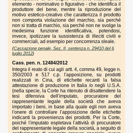
elemento - nominativo o figurativo - che identifica il
produttore del bene, mentre la riproduzione del
motivo estetico-creativo che caratterizza il prodotto
non comporta violazione del marchio, sia perché
non si tratta di marchio, sia perché non ne svolge la
medesima funzione identificativa, potendosi,
invece, ipotizzare la sussistenza di illeciti civili e
commerciali, ad esempio per concorrenza sleale.
(
Cassazione penale, Sez. II, sentenza n. 29410 del 6
luglio 2012
)
Cass. pen. n. 12484/2012
Integra il reato di cui agli artt. 4, comma 49, legge n.
350/2003 e 517 c.p. l'apposizione, su prodotti
realizzati in Cina, di etichette recanti la falsa
attestazione di produzione in Italia /o negli U.S.A.
(nella specie, la Corte ha ritenuto di disattendere la
tesi difensiva dell'imputato, procuratore del
rappresentante legale della società che aveva
importato i beni, in base alla quale egli non aveva
l'onere di controllare l'apposizione delle etichette
indicanti la provenienza dei prodotti. Per la Corte,
poiché l'imputato espletava l'attività di procuratore
del rappresentante legale della società, a seguito di