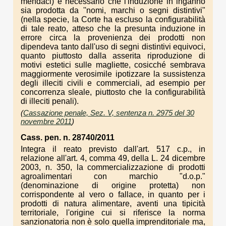
mendaci) è necessario che l'induzione in inganno
sia prodotta da ''nomi, marchi o segni distintivi"
(nella specie, la Corte ha escluso la configurabilità
di tale reato, atteso che la presunta induzione in
errore circa la provenienza dei prodotti non
dipendeva tanto dall'uso di segni distintivi equivoci,
quanto piuttosto dalla asserita riproduzione di
motivi estetici sulle magliette, cosicché sembrava
maggiormente verosimile ipotizzare la sussistenza
degli illeciti civili e commerciali, ad esempio per
concorrenza sleale, piuttosto che la configurabilità
di illeciti penali).
(
Cassazione penale, Sez. V, sentenza n. 2975 del 30
novembre 2011
)
Cass. pen. n. 28740/2011
Integra il reato previsto dall'art. 517 c.p., in
relazione all'art. 4, comma 49, della L. 24 dicembre
2003, n. 350, la commercializzazione di prodotti
agroalimentari con marchio "d.o.p."
(denominazione di origine protetta) non
corrispondente al vero o fallace, in quanto per i
prodotti di natura alimentare, aventi una tipicità
territoriale, l'origine cui si riferisce la norma
sanzionatoria non è solo quella imprenditoriale ma,