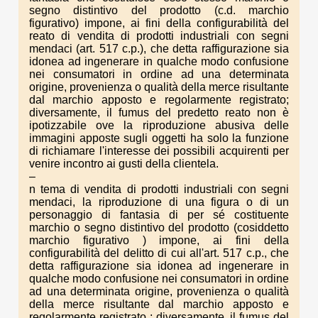
segno distintivo del prodotto (c.d. marchio
figurativo) impone, ai fini della configurabilità del
reato di vendita di prodotti industriali con segni
mendaci (art. 517 c.p.), che detta raffigurazione sia
idonea ad ingenerare in qualche modo confusione
nei consumatori in ordine ad una determinata
origine, provenienza o qualità della merce risultante
dal marchio apposto e regolarmente registrato;
diversamente, il fumus del predetto reato non è
ipotizzabile ove la riproduzione abusiva delle
immagini apposte sugli oggetti ha solo la funzione
di richiamare l'interesse dei possibili acquirenti per
venire incontro ai gusti della clientela.
–
n tema di vendita di prodotti industriali con segni
mendaci, la riproduzione di una figura o di un
personaggio di fantasia di per sé costituente
marchio o segno distintivo del prodotto (cosiddetto
marchio figurativo ) impone, ai fini della
configurabilità del delitto di cui all'art. 517 c.p., che
detta raffigurazione sia idonea ad ingenerare in
qualche modo confusione nei consumatori in ordine
ad una determinata origine, provenienza o qualità
della merce risultante dal marchio apposto e
regolarmente registrato ; diversamente, il fumus del