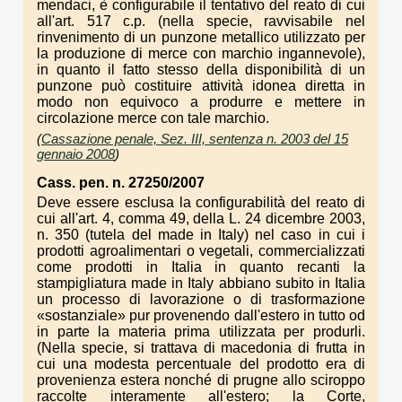
mendaci, è configurabile il tentativo del reato di cui
all'art. 517 c.p. (nella specie, ravvisabile nel
rinvenimento di un punzone metallico utilizzato per
la produzione di merce con marchio ingannevole),
in quanto il fatto stesso della disponibilità di un
punzone può costituire attività idonea diretta in
modo non equivoco a produrre e mettere in
circolazione merce con tale marchio.
(
Cassazione penale, Sez. III, sentenza n. 2003 del 15
gennaio 2008
)
Cass. pen. n. 27250/2007
Deve essere esclusa la configurabilità del reato di
cui all'art. 4, comma 49, della L. 24 dicembre 2003,
n. 350 (tutela del made in Italy) nel caso in cui i
prodotti agroalimentari o vegetali, commercializzati
come prodotti in Italia in quanto recanti la
stampigliatura made in Italy abbiano subito in Italia
un processo di lavorazione o di trasformazione
«sostanziale» pur provenendo dall'estero in tutto od
in parte la materia prima utilizzata per produrli.
(Nella specie, si trattava di macedonia di frutta in
cui una modesta percentuale del prodotto era di
provenienza estera nonché di prugne allo sciroppo
raccolte interamente all'estero; la Corte,