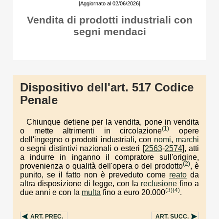
[Aggiornato al 02/06/2026]
Vendita di prodotti industriali con
segni mendaci
Dispositivo dell'art. 517 Codice
Penale
Chiunque detiene per la vendita, pone in vendita
(1)
o mette altrimenti in circolazione
opere
dell'ingegno o prodotti industriali, con
nomi
,
marchi
o segni distintivi nazionali o esteri [
2563
-
2574
], atti
a indurre in inganno il compratore sull'origine,
(2)
provenienza o qualità dell'opera o del prodotto
, è
punito, se il fatto non è preveduto come
reato
da
altra disposizione di legge, con la
reclusione
fino a
(3)
(4)
due anni e con la
multa
fino a euro 20.000
.
ART.
PREC.
ART.
SUCC.