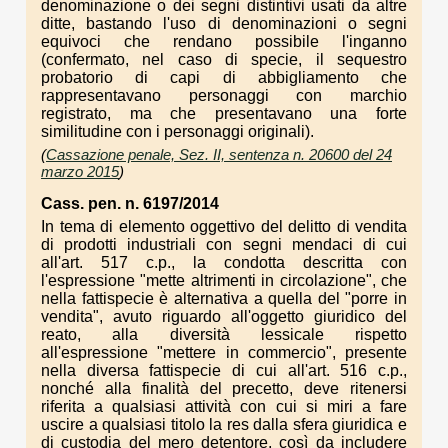
denominazione o dei segni distintivi usati da altre
ditte, bastando l'uso di denominazioni o segni
equivoci che rendano possibile l'inganno
(confermato, nel caso di specie, il sequestro
probatorio di capi di abbigliamento che
rappresentavano personaggi con marchio
registrato, ma che presentavano una forte
similitudine con i personaggi originali).
(
Cassazione penale, Sez. II, sentenza n. 20600 del 24
marzo 2015
)
Cass. pen. n. 6197/2014
In tema di elemento oggettivo del delitto di vendita
di prodotti industriali con segni mendaci di cui
all'art. 517 c.p., la condotta descritta con
l'espressione "mette altrimenti in circolazione", che
nella fattispecie è alternativa a quella del "porre in
vendita", avuto riguardo all'oggetto giuridico del
reato, alla diversità lessicale rispetto
all'espressione "mettere in commercio", presente
nella diversa fattispecie di cui all'art. 516 c.p.,
nonché alla finalità del precetto, deve ritenersi
riferita a qualsiasi attività con cui si miri a fare
uscire a qualsiasi titolo la res dalla sfera giuridica e
di custodia del mero detentore, così da includere