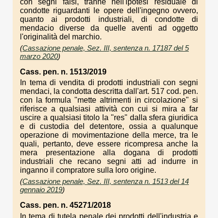
con segni falsi, tranne nell'ipotesi residuale di
condotte riguardanti le opere dell'ingegno ovvero,
quanto ai prodotti industriali, di condotte di
mendacio diverse da quelle aventi ad oggetto
l'originalità del marchio.
(
Cassazione penale, Sez. III, sentenza n. 17187 del 5
marzo 2020
)
Cass. pen. n. 1513/2019
In tema di vendita di prodotti industriali con segni
mendaci, la condotta descritta dall'art. 517 cod. pen.
con la formula "mette altrimenti in circolazione" si
riferisce a qualsiasi attività con cui si mira a far
uscire a qualsiasi titolo la "res" dalla sfera giuridica
e di custodia del detentore, ossia a qualunque
operazione di movimentazione della merce, tra le
quali, pertanto, deve essere ricompresa anche la
mera presentazione alla dogana di prodotti
industriali che recano segni atti ad indurre in
inganno il compratore sulla loro origine.
(
Cassazione penale, Sez. III, sentenza n. 1513 del 14
gennaio 2019
)
Cass. pen. n. 45271/2018
In tema di tutela penale dei prodotti dell'industria e