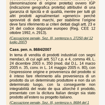
(denominazione di origine protetta) ovvero IGP
(indicazione geografica protetta) attributivi di una
garanzia di tipicità e di qualità, mentre per tutti gli
altri prodotti agroalimentari «generici» perchè
sprovvisti di detti marchi, per stabilirne l'origine
deve farsi riferimento ai criteri dettati dagli artt. 23 e
24 del codice doganale europeo (Reg. CEE 12
ottobre 1992, n. 2913).
(
Cassazione penale, Sez. III, sentenza n. 27250 del 12
luglio 2007
)
Cass. pen. n. 8684/2007
In tema di vendita di prodotti industriali con segni
mendaci, di cui agli artt. 517 c.p. e 4, comma 49, L.
24 dicembre 2003 n. 350 (mod. dal D.L. 14 marzo
2005 n. 35, conv. in L. 14 maggio 2005 n. 80), con
l'espressione origine e provenienza del prodotto si
è inteso fare riferimento alla provenienza di un
prodotto da un determinato produttore e non da un
determinato luogo, con la conseguente non
integrabilità del reato de qua allorché il prodotto,
presentato con la dicitura Italian design sia stato
prodotto all'estero su progetto italiano.
(
Cassazione penale, Sez. III, sentenza n. 8684 del 1