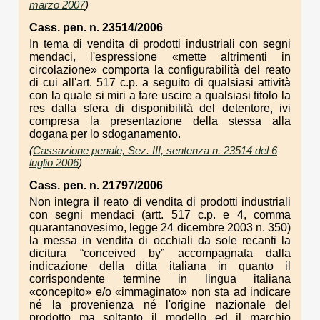
marzo 2007
)
Cass. pen. n. 23514/2006
In tema di vendita di prodotti industriali con segni
mendaci, l'espressione «mette altrimenti in
circolazione» comporta la configurabilità del reato
di cui all'art. 517 c.p. a seguito di qualsiasi attività
con la quale si miri a fare uscire a qualsiasi titolo la
res dalla sfera di disponibilità del detentore, ivi
compresa la presentazione della stessa alla
dogana per lo sdoganamento.
(
Cassazione penale, Sez. III, sentenza n. 23514 del 6
luglio 2006
)
Cass. pen. n. 21797/2006
Non integra il reato di vendita di prodotti industriali
con segni mendaci (artt. 517 c.p. e 4, comma
quarantanovesimo, legge 24 dicembre 2003 n. 350)
la messa in vendita di occhiali da sole recanti la
dicitura “conceived by” accompagnata dalla
indicazione della ditta italiana in quanto il
corrispondente termine in lingua italiana
«concepito» e/o «immaginato» non sta ad indicare
né la provenienza né l'origine nazionale del
prodotto ma soltanto il modello ed il marchio