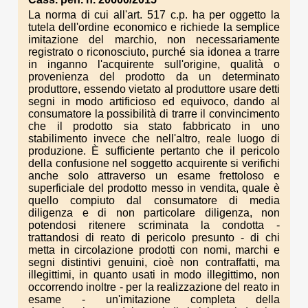
La norma di cui all'art. 517 c.p. ha per oggetto la
tutela dell'ordine economico e richiede la semplice
imitazione del marchio, non necessariamente
registrato o riconosciuto, purché sia idonea a trarre
in inganno l'acquirente sull'origine, qualità o
provenienza del prodotto da un determinato
produttore, essendo vietato al produttore usare detti
segni in modo artificioso ed equivoco, dando al
consumatore la possibilità di trarre il convincimento
che il prodotto sia stato fabbricato in uno
stabilimento invece che nell'altro, reale luogo di
produzione. È sufficiente pertanto che il pericolo
della confusione nel soggetto acquirente si verifichi
anche solo attraverso un esame frettoloso e
superficiale del prodotto messo in vendita, quale è
quello compiuto dal consumatore di media
diligenza e di non particolare diligenza, non
potendosi ritenere scriminata la condotta -
trattandosi di reato di pericolo presunto - di chi
metta in circolazione prodotti con nomi, marchi e
segni distintivi genuini, cioè non contraffatti, ma
illegittimi, in quanto usati in modo illegittimo, non
occorrendo inoltre - per la realizzazione del reato in
esame - un'imitazione completa della