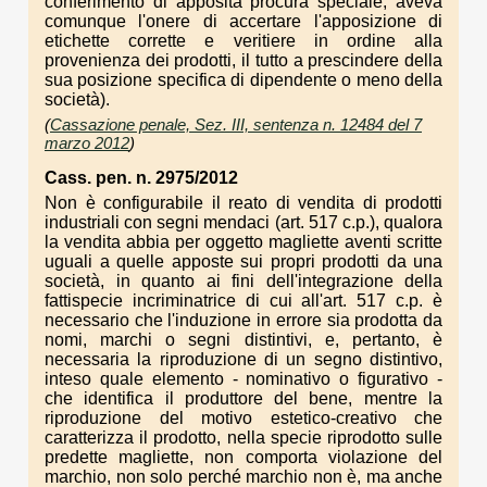
conferimento di apposita procura speciale, aveva
comunque l'onere di accertare l'apposizione di
etichette corrette e veritiere in ordine alla
provenienza dei prodotti, il tutto a prescindere della
sua posizione specifica di dipendente o meno della
società).
(
Cassazione penale, Sez. III, sentenza n. 12484 del 7
marzo 2012
)
Cass. pen. n. 2975/2012
Non è configurabile il reato di vendita di prodotti
industriali con segni mendaci (art. 517 c.p.), qualora
la vendita abbia per oggetto magliette aventi scritte
uguali a quelle apposte sui propri prodotti da una
società, in quanto ai fini dell'integrazione della
fattispecie incriminatrice di cui all'art. 517 c.p. è
necessario che l'induzione in errore sia prodotta da
nomi, marchi o segni distintivi, e, pertanto, è
necessaria la riproduzione di un segno distintivo,
inteso quale elemento - nominativo o figurativo -
che identifica il produttore del bene, mentre la
riproduzione del motivo estetico-creativo che
caratterizza il prodotto, nella specie riprodotto sulle
predette magliette, non comporta violazione del
marchio, non solo perché marchio non è, ma anche