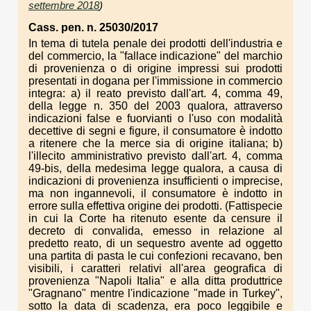
settembre 2018
)
Cass. pen. n. 25030/2017
In tema di tutela penale dei prodotti dell'industria e
del commercio, la "fallace indicazione" del marchio
di provenienza o di origine impressi sui prodotti
presentati in dogana per l'immissione in commercio
integra: a) il reato previsto dall'art. 4, comma 49,
della legge n. 350 del 2003 qualora, attraverso
indicazioni false e fuorvianti o l'uso con modalità
decettive di segni e figure, il consumatore è indotto
a ritenere che la merce sia di origine italiana; b)
l'illecito amministrativo previsto dall'art. 4, comma
49-bis, della medesima legge qualora, a causa di
indicazioni di provenienza insufficienti o imprecise,
ma non ingannevoli, il consumatore è indotto in
errore sulla effettiva origine dei prodotti. (Fattispecie
in cui la Corte ha ritenuto esente da censure il
decreto di convalida, emesso in relazione al
predetto reato, di un sequestro avente ad oggetto
una partita di pasta le cui confezioni recavano, ben
visibili, i caratteri relativi all'area geografica di
provenienza "Napoli Italia" e alla ditta produttrice
"Gragnano" mentre l'indicazione "made in Turkey",
sotto la data di scadenza, era poco leggibile e