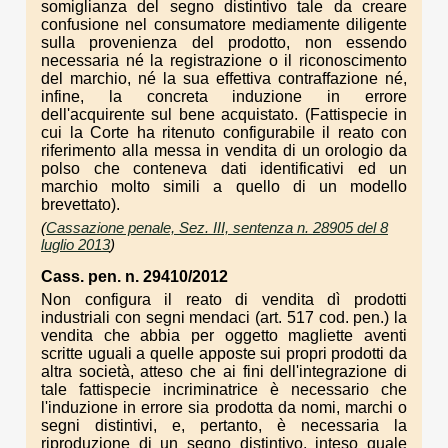
somiglianza del segno distintivo tale da creare
confusione nel consumatore mediamente diligente
sulla provenienza del prodotto, non essendo
necessaria né la registrazione o il riconoscimento
del marchio, né la sua effettiva contraffazione né,
infine, la concreta induzione in errore
dell'acquirente sul bene acquistato. (Fattispecie in
cui la Corte ha ritenuto configurabile il reato con
riferimento alla messa in vendita di un orologio da
polso che conteneva dati identificativi ed un
marchio molto simili a quello di un modello
brevettato).
(
Cassazione penale, Sez. III, sentenza n. 28905 del 8
luglio 2013
)
Cass. pen. n. 29410/2012
Non configura il reato di vendita dì prodotti
industriali con segni mendaci (art. 517 cod. pen.) la
vendita che abbia per oggetto magliette aventi
scritte uguali a quelle apposte sui propri prodotti da
altra società, atteso che ai fini dell'integrazione di
tale fattispecie incriminatrice è necessario che
l'induzione in errore sia prodotta da nomi, marchi o
segni distintivi, e, pertanto, è necessaria la
riproduzione di un segno distintivo, inteso quale