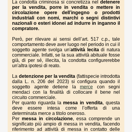
La condotta criminosa si concretizza nel
detenere
per la vendita, porre in vendita o mettere in
circolazione opere del
l’
ingegno o prodotti
industriali con nomi, marchi o segni distintivi
nazionali o esteri idonei a
d
indurre in inganno il
compratore
.
Però, per rilevare ai sensi dell’art. 517 c.p., tale
comportamento deve aver luogo nel periodo in cui il
soggetto agente svolga un'
attività lecita
di natura
commerciale. Infatti, se la sua attività abituale fosse
già, di per sé, illecita, la condotta configurerebbe
un'altra ipotesi di reato.
La
detenzione per la vendita
(fattispecie introdotta
dalla L. n. 206 del 2023) si configura quando il
soggetto agente detiene la
merce
con segni
mendaci con la finalità di collocare il bene nel
circuito commerciale.
Per quanto riguarda la
messa in vendita
, questa
deve essere intesa come l’offerta di una
determinata merce a titolo oneroso.
Per
messa in circolazione
, essa comprende un
significato più ampio di messa in vendita, facendo
riferimento ad attività di messa in contatto delle