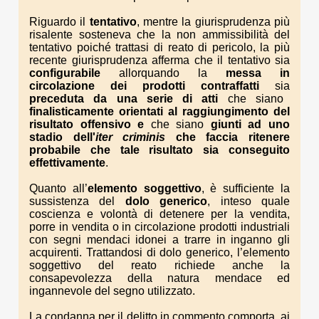
Riguardo il
tentativo
, mentre la giurisprudenza più
risalente sosteneva che la non ammissibilità del
tentativo poiché trattasi di reato di pericolo, la più
recente giurisprudenza afferma che il tentativo sia
configurabile
allorquando la
messa in
circolazione dei prodotti contraffatti
sia
preceduta da una serie di atti
che siano
finalisticamente orientati al raggiungimento del
risultato offensivo e
che siano
giunti ad uno
stadio dell'
iter criminis
che faccia ritenere
probabile che tale
risultato sia
conseguito
effettivamente
.
Quanto all’
elemento soggettivo
, è sufficiente la
sussistenza del
dolo generico
, inteso quale
coscienza e volontà di detenere per la vendita,
porre in vendita o in circolazione prodotti industriali
con segni mendaci idonei a trarre in inganno gli
acquirenti. Trattandosi di dolo generico, l’elemento
soggettivo del reato richiede anche la
consapevolezza della natura mendace ed
ingannevole del segno utilizzato.
La condanna per il delitto in commento comporta, ai