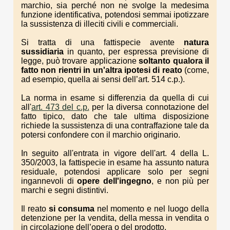
marchio, sia perché non ne svolge la medesima
funzione identificativa, potendosi semmai ipotizzare
la sussistenza di illeciti civili e commerciali.
Si tratta di una fattispecie avente
natura
sussidiaria
in quanto, per espressa previsione di
legge, può trovare applicazione
soltanto qualora il
fatto non rientri in un'altra ipotesi di reato
(come,
ad esempio, quella ai sensi dell’art. 514 c.p.).
La norma in esame si differenzia da quella di cui
all'
art. 473 del c.p.
per la diversa connotazione del
fatto tipico, dato che tale ultima disposizione
richiede la sussistenza di una contraffazione tale da
potersi confondere con il marchio originario.
In seguito all'entrata in vigore dell'art. 4 della L.
350/2003, la fattispecie in esame ha assunto natura
residuale, potendosi applicare solo per segni
ingannevoli di
opere dell'ingegno
, e non più per
marchi e segni distintivi.
Il reato
si consuma
nel momento e nel luogo della
detenzione per la vendita, della messa in vendita o
in circolazione dell’opera o del prodotto.