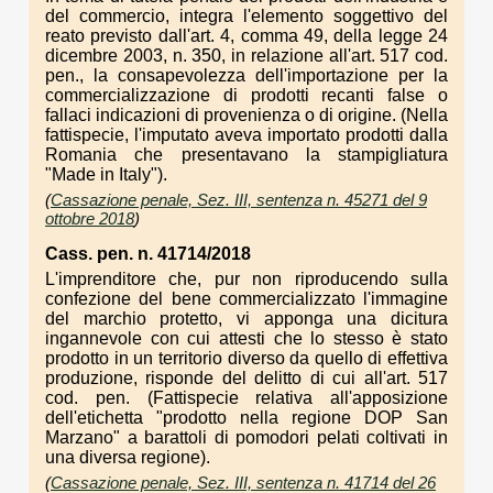
del commercio, integra l'elemento soggettivo del
reato previsto dall'art. 4, comma 49, della legge 24
dicembre 2003, n. 350, in relazione all'art. 517 cod.
pen., la consapevolezza dell'importazione per la
commercializzazione di prodotti recanti false o
fallaci indicazioni di provenienza o di origine. (Nella
fattispecie, l'imputato aveva importato prodotti dalla
Romania che presentavano la stampigliatura
"Made in Italy").
(
Cassazione penale, Sez. III, sentenza n. 45271 del 9
ottobre 2018
)
Cass. pen. n. 41714/2018
L'imprenditore che, pur non riproducendo sulla
confezione del bene commercializzato l'immagine
del marchio protetto, vi apponga una dicitura
ingannevole con cui attesti che lo stesso è stato
prodotto in un territorio diverso da quello di effettiva
produzione, risponde del delitto di cui all'art. 517
cod. pen. (Fattispecie relativa all'apposizione
dell'etichetta "prodotto nella regione DOP San
Marzano" a barattoli di pomodori pelati coltivati in
una diversa regione).
(
Cassazione penale, Sez. III, sentenza n. 41714 del 26