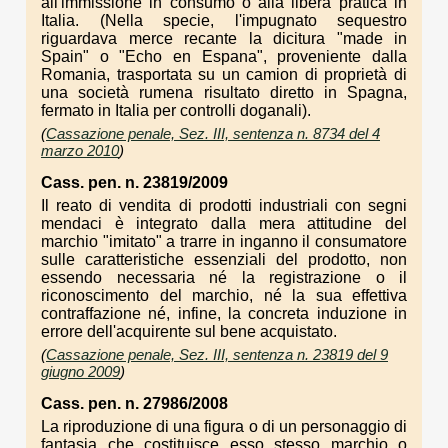
all'immissione in consumo o alla libera pratica in
Italia. (Nella specie, l'impugnato sequestro
riguardava merce recante la dicitura "made in
Spain" o "Echo en Espana", proveniente dalla
Romania, trasportata su un camion di proprietà di
una società rumena risultato diretto in Spagna,
fermato in Italia per controlli doganali).
(
Cassazione penale, Sez. III, sentenza n. 8734 del 4
marzo 2010
)
Cass. pen. n. 23819/2009
Il reato di vendita di prodotti industriali con segni
mendaci è integrato dalla mera attitudine del
marchio "imitato" a trarre in inganno il consumatore
sulle caratteristiche essenziali del prodotto, non
essendo necessaria né la registrazione o il
riconoscimento del marchio, né la sua effettiva
contraffazione né, infine, la concreta induzione in
errore dell'acquirente sul bene acquistato.
(
Cassazione penale, Sez. III, sentenza n. 23819 del 9
giugno 2009
)
Cass. pen. n. 27986/2008
La riproduzione di una figura o di un personaggio di
fantasia che costituisce esso stesso marchio o