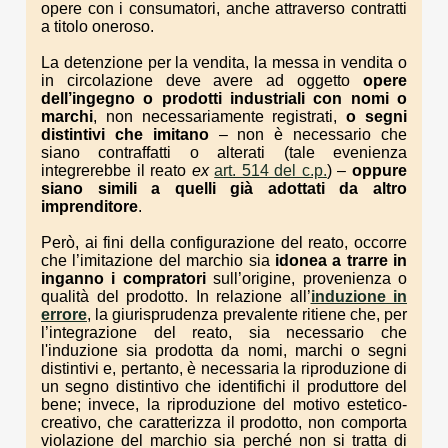
opere con i consumatori, anche attraverso contratti
a titolo oneroso.
La detenzione per la vendita, la messa in vendita o
in circolazione deve avere ad oggetto
opere
del
l’
ingegno o prodotti industriali
con nomi o
marchi
, non necessariamente registrati,
o segni
distintivi che imitano
– non è necessario che
siano contraffatti o alterati (tale evenienza
integrerebbe il reato
ex
art. 514 del c.p.
) –
oppure
siano simili a quelli già adottati da altro
imprenditore
.
Però, ai fini della configurazione del reato, occorre
che l’imitazione del marchio sia
idonea a trarre in
inganno i compratori
sull’origine, provenienza o
qualità del prodotto. In relazione all’
induzione in
errore
, la giurisprudenza prevalente ritiene che, per
l’integrazione del reato, sia necessario che
l'induzione sia prodotta da nomi, marchi o segni
distintivi e, pertanto, è necessaria la riproduzione di
un segno distintivo che identifichi il produttore del
bene; invece, la riproduzione del motivo estetico-
creativo, che caratterizza il prodotto, non comporta
violazione del marchio sia perché non si tratta di