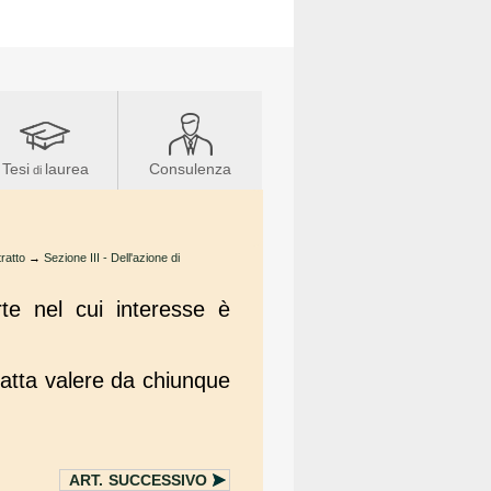
Tesi
laurea
Consulenza
di
tratto
→
Sezione III - Dell'azione di
te nel cui interesse è
atta valere da chiunque
ART.
SUCCESSIVO