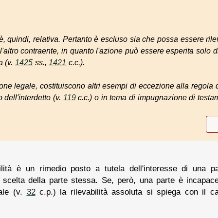
 quindi, relativa. Pertanto è escluso sia che possa essere rileva
'altro contraente, in quanto l'azione può essere esperita solo d
a (v.
1425
ss.,
1421
c.c.).
izione legale, costituiscono altri esempi di eccezione alla regola
 dell'interdetto (v.
119
c.c.) o in tema di impugnazione di testa
ilità è un rimedio posto a tutela dell'interesse di una p
la scelta della parte stessa. Se, però, una parte è incapace
ale (v.
32
c.p.) la rilevabilità assoluta si spiega con il c