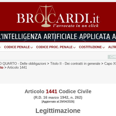
CODICE PENALE
CODICE PROC. PENALE
COSTITUZIONE
ALTR
CH
O QUARTO
-
Delle obbligazioni
>
Titolo II
-
Dei contratti in generale
>
Capo XI
nto
>
Articolo 1441
Articolo
1441
Codice Civile
(R.D. 16 marzo 1942, n. 262)
[Aggiornato al 29/04/2026]
Legittimazione