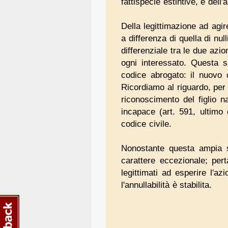
fattispecie estintive, e dell
Della legittimazione ad agir
a differenza di quella di null
differenziale tra le due azio
ogni interessato. Questa s
codice abrogato: il nuovo c
Ricordiamo al riguardo, per n
riconoscimento del figlio n
incapace (art. 591, ultimo 
codice civile.
Nonostante questa ampia sf
carattere eccezionale; pert
legittimati ad esperire l'az
l'annullabilità è stabilita.