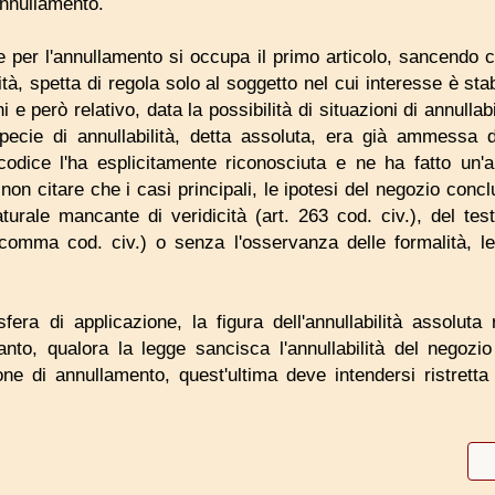
'annullamento.
e per l'annullamento si occupa il primo articolo, sancendo 
ità, spetta di regola solo al soggetto nel cui interesse è stabili
ni e però relativo, data la possibilità di situazioni di annulla
pecie di annullabilità, detta assoluta, era già ammessa d
odice l'ha esplicitamente riconosciuta e ne ha fatto un'a
on citare che i casi principali, le ipotesi del negozio conclu
aturale mancante di veridicità (art. 263 cod. civ.), del t
comma cod. civ.) o senza l'osservanza delle formalità, lega
era di applicazione, la figura dell'annullabilità assoluta
anto, qualora la legge sancisca l'annullabilità del negozi
ione di annullamento, quest'ultima deve intendersi ristrett