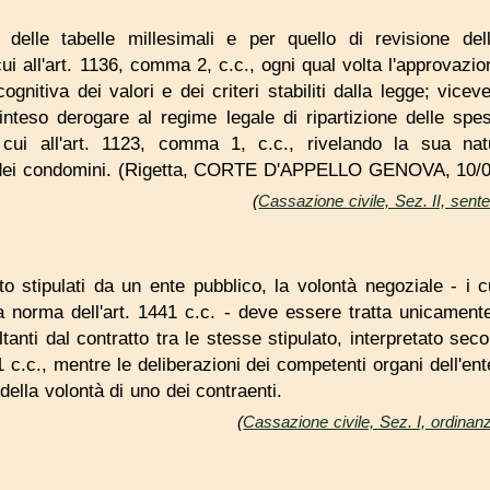
 delle tabelle millesimali e per quello di revisione del
ui all'art. 1136, comma 2, c.c., ogni qual volta l'approvaz
nitiva dei valori e dei criteri stabiliti dalla legge; vicever
nteso derogare al regime legale di ripartizione delle spe
 cui all'art. 1123, comma 1, c.c., rivelando la sua natu
 dei condomini. (Rigetta, CORTE D'APPELLO GENOVA, 10/0
(
Cassazione civile, Sez. II, sen
vato stipulati da un ente pubblico, la volontà negoziale - i 
 norma dell'art. 1441 c.c. - deve essere tratta unicamente 
ultanti dal contratto tra le stesse stipulato, interpretato s
71 c.c., mentre le deliberazioni dei competenti organi dell'ent
ella volontà di uno dei contraenti.
(
Cassazione civile, Sez. I, ordina