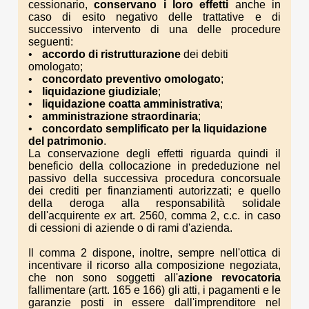
cessionario,
conservano i loro effetti
anche in
caso di esito negativo delle trattative e di
successivo intervento di una delle procedure
seguenti:
accordo di ristrutturazione
dei debiti
omologato;
concordato preventivo omologato
;
liquidazione giudiziale
;
liquidazione coatta amministrativa
;
amministrazione straordinaria
;
concordato semplificato per la liquidazione
del patrimonio
.
La conservazione degli effetti riguarda quindi il
beneficio della collocazione in prededuzione nel
passivo della successiva procedura concorsuale
dei crediti per finanziamenti autorizzati; e quello
della deroga alla responsabilità solidale
dell'acquirente
ex
art. 2560, comma 2, c.c. in caso
di cessioni di aziende o di rami d'azienda.
Il comma 2 dispone, inoltre, sempre nell'ottica di
incentivare il ricorso alla composizione negoziata,
che non sono soggetti all'
azione revocatoria
fallimentare (artt. 165 e 166) gli atti, i pagamenti e le
garanzie posti in essere dall'imprenditore nel