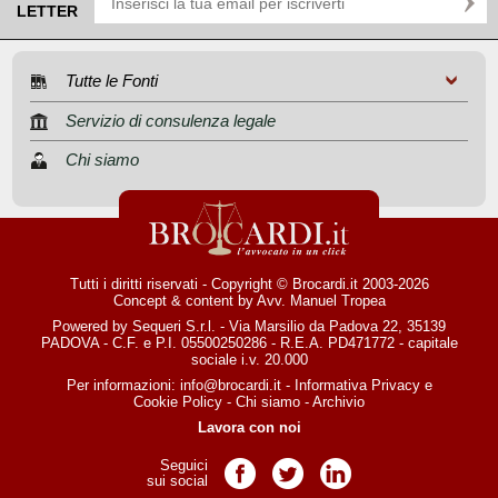
LETTER
Tutte le Fonti
Servizio di consulenza legale
Chi siamo
Tutti i diritti riservati - Copyright © Brocardi.it 2003-2026
Concept & content by
Avv. Manuel Tropea
Powered by Sequeri S.r.l. - Via Marsilio da Padova 22, 35139
PADOVA - C.F. e P.I. 05500250286 - R.E.A. PD471772 - capitale
sociale i.v. 20.000
Per informazioni:
info@brocardi.it
-
Informativa Privacy
e
Cookie Policy
-
Chi siamo
-
Archivio
Lavora con noi
Seguici
Pagina Facebook
Pagina Twitter
Pagina LinkedIn
sui social