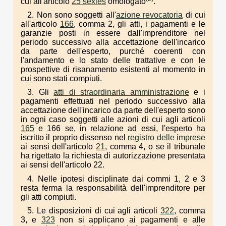
cui all'articolo
25 sexies
omologato
.
2. Non sono soggetti all'
azione revocatoria
di cui
all'articolo
166
, comma 2, gli atti, i pagamenti e le
garanzie posti in essere dall'imprenditore nel
periodo successivo alla accettazione dell'incarico
da parte dell'esperto, purché coerenti con
l'andamento e lo stato delle trattative e con le
prospettive di risanamento esistenti al momento in
cui sono stati compiuti.
3. Gli
atti di straordinaria amministrazione
e i
pagamenti effettuati nel periodo successivo alla
accettazione dell'incarico da parte dell'esperto sono
in ogni caso soggetti alle azioni di cui agli articoli
165
e 166 se, in relazione ad essi, l'esperto ha
iscritto il proprio dissenso nel
registro delle imprese
ai sensi dell'articolo
21
, comma 4, o se il tribunale
ha rigettato la richiesta di autorizzazione presentata
ai sensi dell'articolo 22.
4. Nelle ipotesi disciplinate dai commi 1, 2 e 3
resta ferma la responsabilità dell'imprenditore per
gli atti compiuti.
5. Le disposizioni di cui agli articoli
322
, comma
3, e
323
non si applicano ai pagamenti e alle