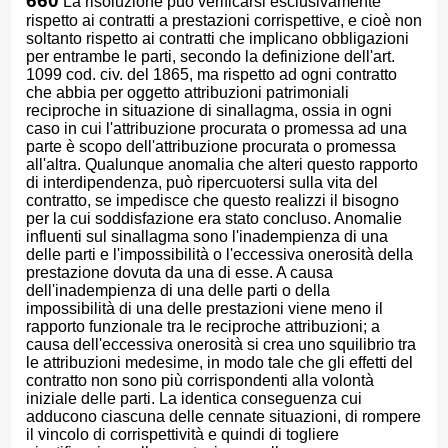
660
La risoluzione può verificarsi esclusivamente
rispetto ai contratti a prestazioni corrispettive, e cioè non
soltanto rispetto ai contratti che implicano obbligazioni
per entrambe le parti, secondo la definizione dell'art.
1099 cod. civ. del 1865, ma rispetto ad ogni contratto
che abbia per oggetto attribuzioni patrimoniali
reciproche in situazione di sinallagma, ossia in ogni
caso in cui l'attribuzione procurata o promessa ad una
parte è scopo dell'attribuzione procurata o promessa
all'altra. Qualunque anomalia che alteri questo rapporto
di interdipendenza, può ripercuotersi sulla vita del
contratto, se impedisce che questo realizzi il bisogno
per la cui soddisfazione era stato concluso. Anomalie
influenti sul sinallagma sono l'inadempienza di una
delle parti e l'impossibilità o l'eccessiva onerosità della
prestazione dovuta da una di esse. A causa
dell'inadempienza di una delle parti o della
impossibilità di una delle prestazioni viene meno il
rapporto funzionale tra le reciproche attribuzioni; a
causa dell'eccessiva onerosità si crea uno squilibrio tra
le attribuzioni medesime, in modo tale che gli effetti del
contratto non sono più corrispondenti alla volontà
iniziale delle parti. La identica conseguenza cui
adducono ciascuna delle cennate situazioni, di rompere
il vincolo di corrispettività e quindi di togliere