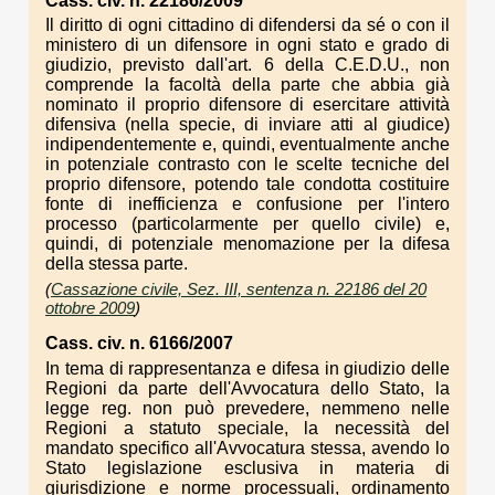
Cass. civ. n. 22186/2009
Il diritto di ogni cittadino di difendersi da sé o con il
ministero di un difensore in ogni stato e grado di
giudizio, previsto dall'art. 6 della C.E.D.U., non
comprende la facoltà della parte che abbia già
nominato il proprio difensore di esercitare attività
difensiva (nella specie, di inviare atti al giudice)
indipendentemente e, quindi, eventualmente anche
in potenziale contrasto con le scelte tecniche del
proprio difensore, potendo tale condotta costituire
fonte di inefficienza e confusione per l'intero
processo (particolarmente per quello civile) e,
quindi, di potenziale menomazione per la difesa
della stessa parte.
(
Cassazione civile, Sez. III, sentenza n. 22186 del 20
ottobre 2009
)
Cass. civ. n. 6166/2007
In tema di rappresentanza e difesa in giudizio delle
Regioni da parte dell'Avvocatura dello Stato, la
legge reg. non può prevedere, nemmeno nelle
Regioni a statuto speciale, la necessità del
mandato specifico all'Avvocatura stessa, avendo lo
Stato legislazione esclusiva in materia di
giurisdizione e norme processuali, ordinamento