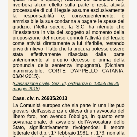
riverbera alcun effetto sulla parte e resta attività
processuale di cui il legale assume esclusivamente
la responsabilità e, conseguentemente, è
ammissibile la sua condanna a pagare le spese del
giudizio. (Nella specie, la S.C. ha ritenuto che
l'inesistenza in vita del soggetto al momento della
proposizione del ricorso connoti l'attività del legale
come attività direttamente a lui riferibile, restando
privo di rilievo il fatto che la procura potesse essere
stata effettivamente rilasciata dalla parte
anteriormente al proprio decesso e prima della
pronuncia della sentenza impugnata). (Dichiara
inammissibile, CORTE D'APPELLO CATANIA,
03/04/2015).
(
Cassazione civile, Sez. III, ordinanza n. 13055 del 25
maggio 2018
)
Cass. civ. n. 26935/2013
La Comunità europea che sia parte in una lite può
giovarsi dell'assistenza e difesa di un avvocato del
libero foro, non avendo l'obbligo, in quanto ente
sovranazionale, di avvalersi dell'Avvocatura dello
Stato, significativamente rivolgendosi il tenore
letterale del d.p.r. 17 febbraio 1981, n. 173, non alla