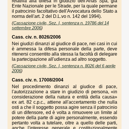
relativa alla difesa in giudizio dell'Anas Spa, già
Ente Nazionale per le Strade, per la quale permane
il patrocinio facoltativo dell'Avvocatura dello Stato a
norma dell'art. 2 del D.L.vo n. 142 del 1994).
(
Cassazione civile, Sez. I, sentenza n. 19786 del 14
settembre 2006
)
Cass. civ. n. 8026/2006
Nei giudizi dinanzi al giudice di pace, nei casi in cui
è ammessa la difesa personale della parte, deve
ritenersi consentito alla stessa la facoltà di delegare
la partecipazione all'udienza ad altro soggetto.
(
Cassazione civile, Sez. I, sentenza n. 8026 del 6 aprile
2006
)
Cass. civ. n. 17008/2004
Nel procedimento dinanzi al giudice di pace,
l'autorizzazione a stare in giudizio di persona, «in
considerazione della natura e entità della causa»
ex art. 82 c.p.c., attiene all'accertamento che nulla
osti a che il soggetto possa agire senza il patrocinio
di un difensore, ed è volta a rimuovere un limite al
potere della parte di agire personalmente, essendo
pertanto volta a tutelare, oltre a quello delle parti,
anche l'interesse generale e costituzionalmente