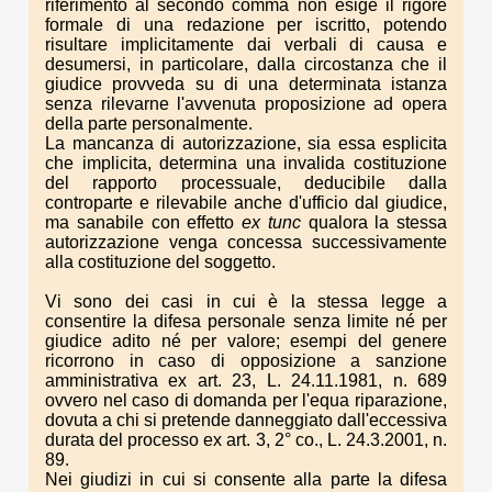
riferimento al secondo comma non esige il rigore
formale di una redazione per iscritto, potendo
risultare implicitamente dai verbali di causa e
desumersi, in particolare, dalla circostanza che il
giudice provveda su di una determinata istanza
senza rilevarne l'avvenuta proposizione ad opera
della parte personalmente.
La mancanza di autorizzazione, sia essa esplicita
che implicita, determina una invalida costituzione
del rapporto processuale, deducibile dalla
controparte e rilevabile anche d'ufficio dal giudice,
ma sanabile con effetto
ex tunc
qualora la stessa
autorizzazione venga concessa successivamente
alla costituzione del soggetto.
Vi sono dei casi in cui è la stessa legge a
consentire la difesa personale senza limite né per
giudice adito né per valore; esempi del genere
ricorrono in caso di opposizione a sanzione
amministrativa ex art. 23, L. 24.11.1981, n. 689
ovvero nel caso di domanda per l'equa riparazione,
dovuta a chi si pretende danneggiato dall'eccessiva
durata del processo ex art. 3, 2° co., L. 24.3.2001, n.
89.
Nei giudizi in cui si consente alla parte la difesa