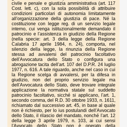
civile e penale e giustizia amministrativa (art. 117
Cost. lett. c), con la sola possibilità di attribuire
condizioni particolari di autonomia limitatamente
all'organizzazione della giustizia di pace. Né la
costituzione con legge reg. di un servizio legale
interno, cui venga istituzionalmente demandato il
patrocinio e l'assistenza in giudizio della Regione
(nella specie: art. 3 della legge della Regione
Calabria 17 aprile 1984, n. 24), comporta, nel
silenzio della legge, la rinunzia della Regione
stessa ad avvalersi del patrocinio facoltativo
dell'Avvocatura dello Stato o configura una
abrogazione tacita dell'art. 107 del D.P.R. 24 luglio
1977, n. 616. A tale riguardo, anche nel caso in cui
la Regione scelga di avvalersi, per la difesa in
giudizio, non del proprio servizio legale ma
dell'Avvocatura dello Stato, deve trovare integrale
applicazione la normativa statale sul suddetto
patrocinio facoltativo, sicché si applicano, l'art. 1,
secondo comma, del R.D. 30 ottobre 1933, n. 1611,
richiamato dal successivo art. 45, in base al quale
non è richiesto, per lo ius postulandi dell'Avvocato
dello Stato, il rilascio del mandato, nonché l'art. 12
della legge 3 aprile 1979, n. 103, ai cui sensi
l'Avvocato dello Stato non è onerato della