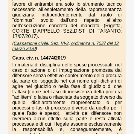
favore di entrambi era solo lo strumento tecnico
necessario all'espletamento della rappresentanza
giudiziaria, indipendentemente dal ruolo di
"dominus" svolto dall'uno rispetto all'altro
nell'esecuzione concreta del mandato. (Rigetta,
CORTE D'APPELLO SEZ.DIST. DI TARANTO,
17/07/2017).
(
Cassazione civile, Sez. VI-2, ordinanza n. 7037 del 12
marzo 2020
)
Cass. civ. n. 14474/2019
In materia di disciplina delle spese processuali, nel
caso di azione o di impugnazione promossa dal
difensore senza effettivo conferimento della procura
da parte del soggetto nel cui nome egli dichiari di
agire nel giudizio o nella fase di giudizio di che
trattasi (come nel caso di inesistenza della procura
"ad litem" o falsa o rilasciata da soggetto diverso da
quello dichiaratamente rappresentato o per
processi o fasi di processo diverse da quello per il
quale l'atto è speso), l'attività del difensore non
riverbera alcun effetto sulla parte e resta attività
processuale di cui il legale assume esclusivamente
la responsabilità e, conseguentemente, è