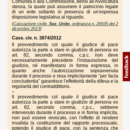
Comunità o alla Commissione, bensì all'Avvocatura
stessa, la quale può assumere il patrocinio legale
di un ente soltanto in presenza di un'espressa
disposizione legislativa al riguardo.
(
Cassazione civile,
Sez. Unite
, ordinanza n. 26935 del 2
dicembre 2013
)
Cass. civ. n. 3874/2012
Il provvedimento col quale il giudice di pace
autorizza la parte a stare in giudizio di persona ex
art. 82, secondo comma, c.p.c. non deve
necessariamente precedere l'instaurazione del
giudizio, né manifestarsi in forma espressa, in
quanto anche l'autorizzazione sopravvenuta
durante il processo e resa implicitamente "per facta
concludentia" garantisce l'effettività della difesa e la
regolarità del contraddittorio.
–
Il provvedimento col quale il giudice di pace
autorizza la parte a stare in giudizio di persona ex
art. 82, secondo comma, c.p.c., sebbene
intervenuto durante il processo e in forma implicita,
non può essere revocato, con l'effetto di rendere
invalida la costituzione del rapporto processuale,
potendo il giudice di pace, con la sentenza che