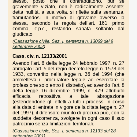
stesso, posto che il contraddittorio, pur se
gravemente viziato, non è radicalmente assente;
detta nullità, a sua volta, si riflette sulla sentenza,
tramutandosi in motivo di gravame avverso la
stessa, secondo la regola dell'art. 161, primo
comma, c.p.c., restando sanata soltanto dal
giudicato.
(
Cassazione civile, Sez. I, sentenza n. 13069 del 9
settembre 2002
)
Cass. civ. n. 12133/2001
Avendo l'art. 6 della legge 24 febbraio 1997, n. 27
abrogato l'art. 5 del regio decreto-legge n. 1578 del
1933, convertito nella legge n. 36 del 1994 (che
ammetteva il procuratore legale ad esercitare la
professione solo entro il distretto), ed avendo l'art. 8
della legge 16 dicembre 1999, n. 479 attribuito
efficacia retroattiva a tale abrogazione
(estendendone gli effetti a tutti i processi in corso
alla data di entrata in vigore della citata legge n. 27
del 1997), il difensore munito di procura può, con la
suddetta decorrenza, svolgere in ogni caso il suo
patrocinio senza limitazioni territoriali.
(
Cassazione civile, Sez. I, sentenza n. 12133 del 28
settembre 2001
)