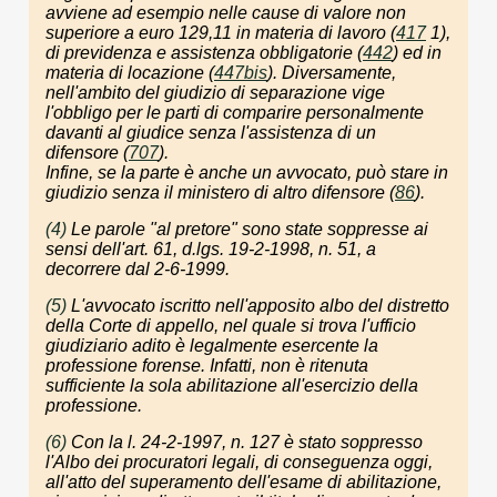
avviene ad esempio nelle cause di valore non
superiore a euro 129,11 in materia di lavoro (
417
1),
di previdenza e assistenza obbligatorie (
442
) ed in
materia di locazione (
447bis
). Diversamente,
nell'ambito del giudizio di separazione vige
l'obbligo per le parti di comparire personalmente
davanti al giudice senza l'assistenza di un
difensore (
707
).
Infine, se la parte è anche un avvocato, può stare in
giudizio senza il ministero di altro difensore (
86
).
(4)
Le parole "al pretore" sono state soppresse ai
sensi dell'art. 61, d.lgs. 19-2-1998, n. 51, a
decorrere dal 2-6-1999.
(5)
L'avvocato iscritto nell'apposito albo del distretto
della Corte di appello, nel quale si trova l'ufficio
giudiziario adito è legalmente esercente la
professione forense. Infatti, non è ritenuta
sufficiente la sola abilitazione all'esercizio della
professione.
(6)
Con la l. 24-2-1997, n. 127 è stato soppresso
l'Albo dei procuratori legali, di conseguenza oggi,
all'atto del superamento dell'esame di abilitazione,