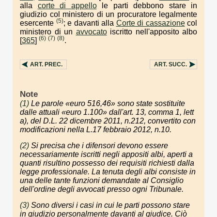
alla
corte di appello
le parti debbono stare in
giudizio col ministero di un procuratore legalmente
(5)
esercente
; e davanti alla
Corte di cassazione
col
ministero di un
avvocato
iscritto nell'apposito albo
(6)
(7)
(8)
[
365
]
.
ART.
PREC.
ART.
SUCC.
Note
(1)
Le parole «euro 516,46» sono state sostituite
dalle attuali «euro 1.100» dall'art. 13, comma 1, lett
a), del D.L. 22 dicembre 2011, n.212, convertito con
modificazioni nella L.17 febbraio 2012, n.10.
(2)
Si precisa che i difensori devono essere
necessariamente iscritti negli appositi albi, aperti a
quanti risultino possesso dei requisiti richiesti dalla
legge professionale. La tenuta degli albi consiste in
una delle tante funzioni demandate al Consiglio
dell'ordine degli avvocati presso ogni Tribunale.
(3)
Sono diversi i casi in cui le parti possono stare
in giudizio personalmente davanti al giudice. Ciò