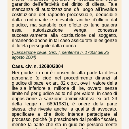
garantito dell'effettività del diritto di difesa. Tale
mancanza di autorizzazione dà luogo all'invalida
costituzione del rapporto processuale, deducibile
dalla controparte e rilevabile anche d'ufficio dal
giudice, ma sanabile con effetto ex tunc qualora
essa autorizzazione venga concessa
successivamente alla costituzione del soggetto,
rimanendo anche in tal caso assicurate le esigenze
di tutela perseguite dalla norma.
(
Cassazione civile, Sez. I, sentenza n. 17008 del 26
agosto 2004
)
Cass. civ. n. 12680/2004
Nei giudizi in cui è consentito alla parte la difesa
personale (e cioè nel procedimento dinanzi al
giudice di pace, ex art. 82 c.p.c., ove il valore della
lite sia inferiore al milione di lire, ovvero, senza
limite né per giudice adito né per valore, in caso di
opposizione a sanzione amministrativa ex art. 23
della legge n. 689/1981), è onere della parte
stessa, che riveste anche la qualità di avvocato,
specificare a che titolo intenda partecipare al
processo, poiché (a prescindere dal profilo fiscale),
mentre la parte che sta in giudizio personalmente