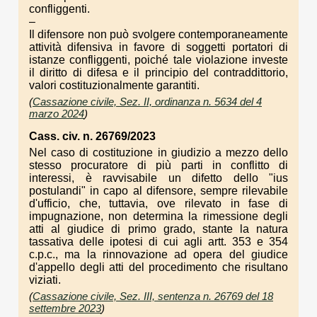
confliggenti.
–
Il difensore non può svolgere contemporaneamente
attività difensiva in favore di soggetti portatori di
istanze confliggenti, poiché tale violazione investe
il diritto di difesa e il principio del contraddittorio,
valori costituzionalmente garantiti.
(
Cassazione civile, Sez. II, ordinanza n. 5634 del 4
marzo 2024
)
Cass. civ. n. 26769/2023
Nel caso di costituzione in giudizio a mezzo dello
stesso procuratore di più parti in conflitto di
interessi, è ravvisabile un difetto dello "ius
postulandi" in capo al difensore, sempre rilevabile
d'ufficio, che, tuttavia, ove rilevato in fase di
impugnazione, non determina la rimessione degli
atti al giudice di primo grado, stante la natura
tassativa delle ipotesi di cui agli artt. 353 e 354
c.p.c., ma la rinnovazione ad opera del giudice
d'appello degli atti del procedimento che risultano
viziati.
(
Cassazione civile, Sez. III, sentenza n. 26769 del 18
settembre 2023
)