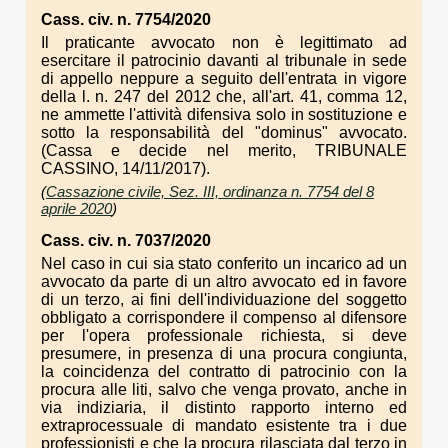
Cass. civ. n. 7754/2020
Il praticante avvocato non è legittimato ad
esercitare il patrocinio davanti al tribunale in sede
di appello neppure a seguito dell'entrata in vigore
della l. n. 247 del 2012 che, all'art. 41, comma 12,
ne ammette l'attività difensiva solo in sostituzione e
sotto la responsabilità del "dominus" avvocato.
(Cassa e decide nel merito, TRIBUNALE
CASSINO, 14/11/2017).
(
Cassazione civile, Sez. III, ordinanza n. 7754 del 8
aprile 2020
)
Cass. civ. n. 7037/2020
Nel caso in cui sia stato conferito un incarico ad un
avvocato da parte di un altro avvocato ed in favore
di un terzo, ai fini dell'individuazione del soggetto
obbligato a corrispondere il compenso al difensore
per l'opera professionale richiesta, si deve
presumere, in presenza di una procura congiunta,
la coincidenza del contratto di patrocinio con la
procura alle liti, salvo che venga provato, anche in
via indiziaria, il distinto rapporto interno ed
extraprocessuale di mandato esistente tra i due
professionisti e che la procura rilasciata dal terzo in