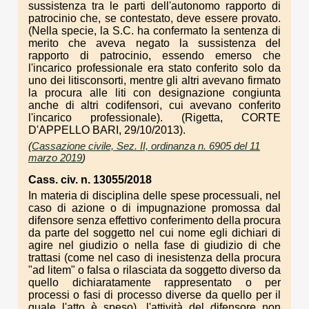
sussistenza tra le parti dell'autonomo rapporto di
patrocinio che, se contestato, deve essere provato.
(Nella specie, la S.C. ha confermato la sentenza di
merito che aveva negato la sussistenza del
rapporto di patrocinio, essendo emerso che
l'incarico professionale era stato conferito solo da
uno dei litisconsorti, mentre gli altri avevano firmato
la procura alle liti con designazione congiunta
anche di altri codifensori, cui avevano conferito
l'incarico professionale). (Rigetta, CORTE
D'APPELLO BARI, 29/10/2013).
(
Cassazione civile, Sez. II, ordinanza n. 6905 del 11
marzo 2019
)
Cass. civ. n. 13055/2018
In materia di disciplina delle spese processuali, nel
caso di azione o di impugnazione promossa dal
difensore senza effettivo conferimento della procura
da parte del soggetto nel cui nome egli dichiari di
agire nel giudizio o nella fase di giudizio di che
trattasi (come nel caso di inesistenza della procura
"ad litem" o falsa o rilasciata da soggetto diverso da
quello dichiaratamente rappresentato o per
processi o fasi di processo diverse da quello per il
quale l'atto è speso), l'attività del difensore non