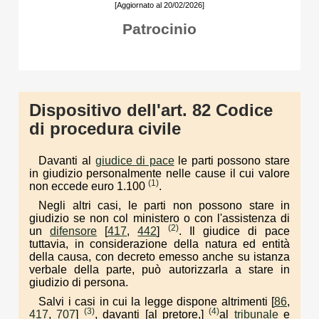
[Aggiornato al 20/02/2026]
Patrocinio
Dispositivo dell'art. 82 Codice
di procedura civile
Davanti al
giudice di pace
le parti possono stare
in giudizio personalmente nelle cause il cui valore
(1)
non eccede euro 1.100
.
Negli altri casi, le parti non possono stare in
giudizio se non col ministero o con l'assistenza di
(2)
un
difensore
[
417
,
442
]
. Il giudice di pace
tuttavia, in considerazione della natura ed entità
della causa, con decreto emesso anche su istanza
verbale della parte, può autorizzarla a stare in
giudizio di persona.
Salvi i casi in cui la legge dispone altrimenti [
86
,
(3)
(4)
417
,
707
]
, davanti [al pretore,]
al
tribunale
e