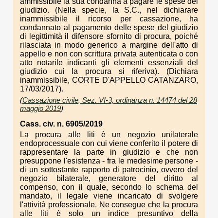
ammissibile la sua condanna a pagare le spese del
giudizio. (Nella specie, la S.C., nel dichiarare
inammissibile il ricorso per cassazione, ha
condannato al pagamento delle spese del giudizio
di legittimità il difensore sfornito di procura, poiché
rilasciata in modo generico a margine dell'atto di
appello e non con scrittura privata autenticata o con
atto notarile indicanti gli elementi essenziali del
giudizio cui la procura si riferiva). (Dichiara
inammissibile, CORTE D'APPELLO CATANZARO,
17/03/2017).
(
Cassazione civile, Sez. VI-3, ordinanza n. 14474 del 28
maggio 2019
)
Cass. civ. n. 6905/2019
La procura alle liti è un negozio unilaterale
endoprocessuale con cui viene conferito il potere di
rappresentare la parte in giudizio e che non
presuppone l'esistenza - fra le medesime persone -
di un sottostante rapporto di patrocinio, ovvero del
negozio bilaterale, generatore del diritto al
compenso, con il quale, secondo lo schema del
mandato, il legale viene incaricato di svolgere
l'attività professionale. Ne consegue che la procura
alle liti è solo un indice presuntivo della