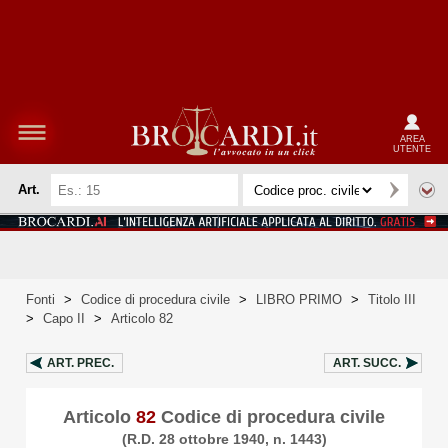
AREA
UTENTE
Art.
Fonti
>
Codice di procedura civile
>
LIBRO PRIMO
>
Titolo III
>
Capo II
>
Articolo 82
ART.
PREC.
ART.
SUCC.
Articolo
82
Codice di procedura civile
(R.D. 28 ottobre 1940, n. 1443)