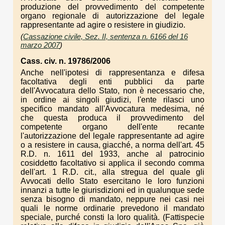
produzione del provvedimento del competente
organo regionale di autorizzazione del legale
rappresentante ad agire o resistere in giudizio.
(
Cassazione civile, Sez. II, sentenza n. 6166 del 16
marzo 2007
)
Cass. civ. n. 19786/2006
Anche nell'ipotesi di rappresentanza e difesa
facoltativa degli enti pubblici da parte
dell'Avvocatura dello Stato, non è necessario che,
in ordine ai singoli giudizi, l'ente rilasci uno
specifico mandato all'Avvocatura medesima, né
che questa produca il provvedimento del
competente organo dell'ente recante
l'autorizzazione del legale rappresentante ad agire
o a resistere in causa, giacché, a norma dell'art. 45
R.D. n. 1611 del 1933, anche al patrocinio
cosiddetto facoltativo si applica il secondo comma
dell'art. 1 R.D. cit., alla stregua del quale gli
Avvocati dello Stato esercitano le loro funzioni
innanzi a tutte le giurisdizioni ed in qualunque sede
senza bisogno di mandato, neppure nei casi nei
quali le norme ordinarie prevedono il mandato
speciale, purché consti la loro qualità. (Fattispecie