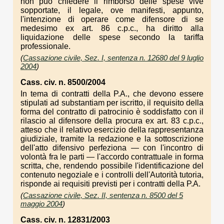
non può chiedere il rimborso delle spese vive
sopportate, il legale, ove manifesti, appunto,
l'intenzione di operare come difensore di se
medesimo ex art. 86 c.p.c., ha diritto alla
liquidazione delle spese secondo la tariffa
professionale.
(
Cassazione civile, Sez. I, sentenza n. 12680 del 9 luglio
2004
)
Cass. civ. n. 8500/2004
In tema di contratti della P.A., che devono essere
stipulati ad substantiam per iscritto, il requisito della
forma del contratto di patrocinio è soddisfatto con il
rilascio al difensore della procura ex art. 83 c.p.c.,
atteso che il relativo esercizio della rappresentanza
giudiziale, tramite la redazione e la sottoscrizione
dell'atto difensivo perfeziona — con l'incontro di
volontà fra le parti — l'accordo contrattuale in forma
scritta, che, rendendo possibile l'identificazione del
contenuto negoziale e i controlli dell'Autorità tutoria,
risponde ai requisiti previsti per i contratti della P.A.
(
Cassazione civile, Sez. II, sentenza n. 8500 del 5
maggio 2004
)
Cass. civ. n. 12831/2003