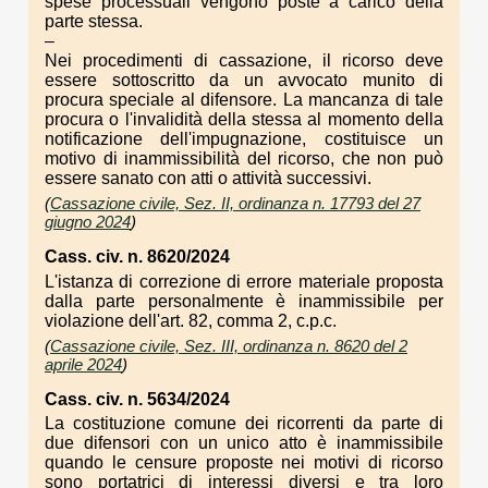
spese processuali vengono poste a carico della
parte stessa.
–
Nei procedimenti di cassazione, il ricorso deve
essere sottoscritto da un avvocato munito di
procura speciale al difensore. La mancanza di tale
procura o l'invalidità della stessa al momento della
notificazione dell'impugnazione, costituisce un
motivo di inammissibilità del ricorso, che non può
essere sanato con atti o attività successivi.
(
Cassazione civile, Sez. II, ordinanza n. 17793 del 27
giugno 2024
)
Cass. civ. n. 8620/2024
L'istanza di correzione di errore materiale proposta
dalla parte personalmente è inammissibile per
violazione dell'art. 82, comma 2, c.p.c.
(
Cassazione civile, Sez. III, ordinanza n. 8620 del 2
aprile 2024
)
Cass. civ. n. 5634/2024
La costituzione comune dei ricorrenti da parte di
due difensori con un unico atto è inammissibile
quando le censure proposte nei motivi di ricorso
sono portatrici di interessi diversi e tra loro