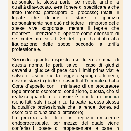
personale, la stessa parte, se riveste anche la
qualità di avvocato, avrà l'onere di specificare a che
titolo intenda partecipare al processo; infatti, il
legale che decide di stare in giudizio
personalmente non può richiedere il rimborso delle
spese vive sopportate, mentre il legale che
manifesti l'intenzione di operare come difensore di
sé medesimo ex
art. 86 del c.p.c.
ha diritto alla
liquidazione delle spese secondo la tariffa
professionale.
Secondo quanto disposto dal terzo comma di
questa norma, le parti, salvo il caso di giudizi
davanti al giudice di pace con i limiti prima visti e
salvo i casi in cui la legge disponga altrimenti,
devono stare in giudizio davanti al
Tribunale
ed alla
Corte d’appello con il ministero di un procuratore
regolarmente esercente, condizione, questa, che si
realizza quando il difensore è munito di
procura
(sono fatti salvi i casi in cui la parte ha essa stessa
la qualifica professionale che la rende idonea ad
esercitare la funzione di difensore).
La procura alle liti è un negozio unilaterale
endoprocessuale, per mezzo del quale viene
conferito il potere di rappresentare la parte in