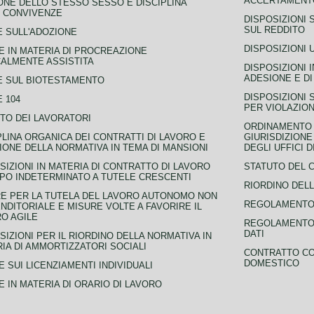
ACCERTAMENTO
NE DELLO STESSO SESSO E DISCIPLINA
 CONVIVENZE
DISPOSIZIONI 
SUL REDDITO
 SULL'ADOZIONE
DISPOSIZIONI 
 IN MATERIA DI PROCREAZIONE
ALMENTE ASSISTITA
DISPOSIZIONI 
ADESIONE E DI
E SUL BIOTESTAMENTO
DISPOSIZIONI 
 104
PER VIOLAZION
TO DEI LAVORATORI
ORDINAMENTO D
PLINA ORGANICA DEI CONTRATTI DI LAVORO E
GIURISDIZIONE
IONE DELLA NORMATIVA IN TEMA DI MANSIONI
DEGLI UFFICI 
SIZIONI IN MATERIA DI CONTRATTO DI LAVORO
STATUTO DEL 
PO INDETERMINATO A TUTELE CRESCENTI
RIORDINO DELL
E PER LA TUTELA DEL LAVORO AUTONOMO NON
REGOLAMENTO 
NDITORIALE E MISURE VOLTE A FAVORIRE IL
O AGILE
REGOLAMENTO 
DATI
SIZIONI PER IL RIORDINO DELLA NORMATIVA IN
IA DI AMMORTIZZATORI SOCIALI
CONTRATTO CO
DOMESTICO
 SUI LICENZIAMENTI INDIVIDUALI
 IN MATERIA DI ORARIO DI LAVORO