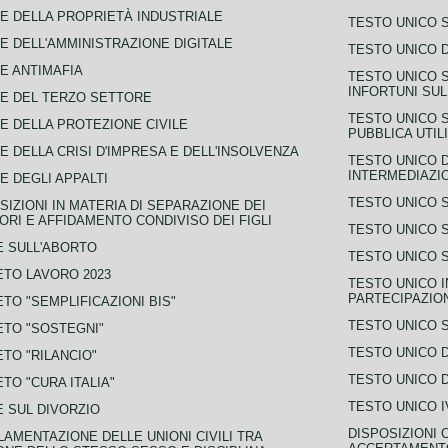
E DELLA PROPRIETÀ INDUSTRIALE
TESTO UNICO 
E DELL'AMMINISTRAZIONE DIGITALE
TESTO UNICO D
E ANTIMAFIA
TESTO UNICO 
INFORTUNI SU
E DEL TERZO SETTORE
TESTO UNICO 
E DELLA PROTEZIONE CIVILE
PUBBLICA UTIL
E DELLA CRISI D'IMPRESA E DELL'INSOLVENZA
TESTO UNICO D
INTERMEDIAZIO
E DEGLI APPALTI
TESTO UNICO 
SIZIONI IN MATERIA DI SEPARAZIONE DEI
ORI E AFFIDAMENTO CONDIVISO DEI FIGLI
TESTO UNICO 
 SULL'ABORTO
TESTO UNICO S
TO LAVORO 2023
TESTO UNICO I
PARTECIPAZIO
TO "SEMPLIFICAZIONI BIS"
TESTO UNICO 
TO "SOSTEGNI"
TESTO UNICO D
TO "RILANCIO"
TESTO UNICO D
TO "CURA ITALIA"
TESTO UNICO I
 SUL DIVORZIO
DISPOSIZIONI 
AMENTAZIONE DELLE UNIONI CIVILI TRA