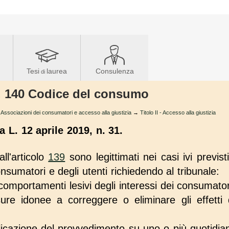
Tesi
laurea
Consulenza
di
rt. 140 Codice del consumo
Associazioni dei consumatori e accesso alla giustizia
→
Titolo II - Accesso alla giustizia
a L. 12 aprile 2019, n. 31.
all'articolo
139
sono legittimati nei casi ivi previst
consumatori e degli utenti richiedendo al tribunale:
e i comportamenti lesivi degli interessi dei consumator
ure idonee a correggere o eliminare gli effetti d
licazione del provvedimento su uno o più quotidian