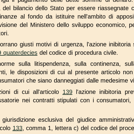
a del bilancio dello Stato per essere riassegnate 
inanze al fondo da istituire nell'ambito di apposi
visione del Ministero dello sviluppo economico, per
ori.
corrano giusti motivi di urgenza, l'azione inibitori
9 quaterdecies
del codice di procedura civile.
orme sulla litispendenza, sulla continenza, sul
ti, le disposizioni di cui al presente articolo non 
consumatori che siano danneggiati dalle medesime vi
oni di cui all'articolo
139
l'azione inibitoria pre
satorie nei contratti stipulati con i consumatori, 
giurisdizione esclusiva del giudice amministrativ
ticolo
133
, comma 1, lettera c) del codice del proc