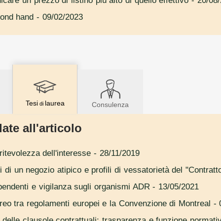
icare un prezzo di listino più alto di quello effettivo
- 20/08
cond hand
- 09/02/2023
Tesi
laurea
di
Consulenza
ate all'articolo
ritevolezza dell'interesse
- 28/11/2019
si di un negozio atipico e profili di vessatorietà del "Contratt
ipendenti e vigilanza sugli organismi ADR
- 13/05/2021
reo tra regolamenti europei e la Convenzione di Montreal
- 
delle clausole contrattuali: trasparenza e funzione normativ