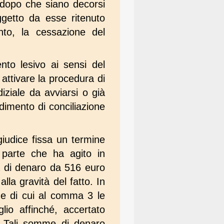
 dopo che siano decorsi
oggetto da esse ritenuto
nto, la cessazione del
nto lesivo ai sensi del
attivare la procedura di
iziale da avviarsi o già
dimento di conciliazione
giudice fissa un termine
 parte che ha agito in
a di denaro da 516 euro
la gravità del fatto. In
one di cui al comma 3 le
lio affinché, accertato
. Tali somme di denaro