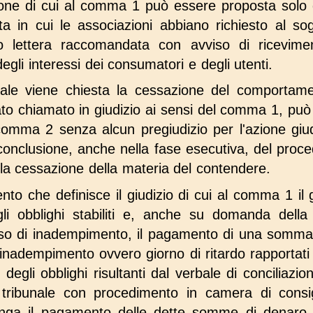
zione di cui al comma 1 può essere proposta solo
ata in cui le associazioni abbiano richiesto al s
 lettera raccomandata con avviso di ricevime
gli interessi dei consumatori e degli utenti.
uale viene chiesta la cessazione del comportame
o chiamato in giudizio ai sensi del comma 1, può 
 comma 2 senza alcun pregiudizio per l'azione giud
conclusione, anche nella fase esecutiva, del proce
ella cessazione della materia del contendere.
nto che definisce il giudizio di cui al comma 1 il 
li obblighi stabiliti e, anche su domanda della
caso di inadempimento, il pagamento di una somm
inadempimento ovvero giorno di ritardo rapportati al
egli obblighi risultanti dal verbale di conciliazi
 tribunale con procedimento in camera di consig
onga il pagamento delle dette somme di denaro