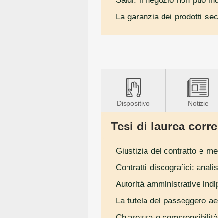
Saldi: il negozio non può ind
La garanzia dei prodotti se
Dispositivo
Notizie
Tesi di laurea correl
Giustizia del contratto e me
Contratti discografici: anali
Autorità amministrative ind
La tutela del passeggero ae
Chiarezza e comprensibilità 