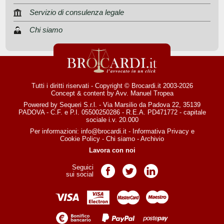
Servizio di consulenza legale
Chi siamo
Tutti i diritti riservati - Copyright © Brocardi.it 2003-2026
Concept & content by
Avv. Manuel Tropea
Powered by Sequeri S.r.l. - Via Marsilio da Padova 22, 35139
PADOVA - C.F. e P.I. 05500250286 - R.E.A. PD471772 - capitale
sociale i.v. 20.000
Per informazioni:
info@brocardi.it
-
Informativa Privacy
e
Cookie Policy
-
Chi siamo
-
Archivio
Lavora con noi
Seguici
Pagina Facebook
Pagina Twitter
Pagina LinkedIn
sui social