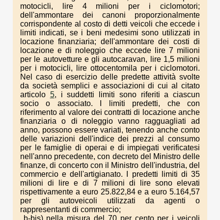
motocicli, lire 4 milioni per i ciclomotori;
dell'ammontare dei canoni proporzionalmente
corrispondente al costo di detti veicoli che eccede i
limiti indicati, se i beni medesimi sono utilizzati in
locazione finanziaria; dell'ammontare dei costi di
locazione e di noleggio che eccede lire 7 milioni
per le autovetture e gli autocaravan, lire 1,5 milioni
per i motocicli, lire ottocentomila per i ciclomotori.
Nel caso di esercizio delle predette attività svolte
da società semplici e associazioni di cui al citato
articolo
5
, i suddetti limiti sono riferiti a ciascun
socio o associato. I limiti predetti, che con
riferimento al valore dei contratti di locazione anche
finanziaria o di noleggio vanno ragguagliati ad
anno, possono essere variati, tenendo anche conto
delle variazioni dell'indice dei prezzi al consumo
per le famiglie di operai e di impiegati verificatesi
nell'anno precedente, con decreto del Ministro delle
finanze, di concerto con il Ministro dell'industria, del
commercio e dell'artigianato. I predetti limiti di 35
milioni di lire e di 7 milioni di lire sono elevati
rispettivamente a euro 25.822,84 e a euro 5.164,57
per gli autoveicoli utilizzati da agenti o
rappresentanti di commercio;
b-bis) nella misura del 70 per cento per i veicoli