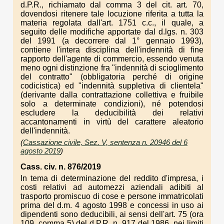
d.P.R., richiamato dal comma 3 del cit. art. 70,
dovendosi ritenere tale locuzione riferita a tutta la
materia regolata dall'art. 1751 c.c., il quale, a
seguito delle modifiche apportate dal d.lgs. n. 303
del 1991 (a decorrere dal 1° gennaio 1993),
contiene l'intera disciplina dell'indennità di fine
rapporto dell'agente di commercio, essendo venuta
meno ogni distinzione fra "indennità di scioglimento
del contratto" (obbligatoria perché di origine
codicistica) ed "indennità suppletiva di clientela"
(derivante dalla contrattazione collettiva e fruibile
solo a determinate condizioni), né potendosi
escludere la deducibilità dei relativi
accantonamenti in virtù del carattere aleatorio
dell'indennità.
(
Cassazione civile, Sez. V, sentenza n. 20946 del 6
agosto 2019
)
Cass. civ. n. 876/2019
In tema di determinazione del reddito d'impresa, i
costi relativi ad automezzi aziendali adibiti al
trasporto promiscuo di cose e persone immatricolati
prima del d.m. 4 agosto 1998 e concessi in uso ai
dipendenti sono deducibili, ai sensi dell'art. 75 (ora
109, comma 5) del d.P.R. n. 917 del 1986, nei limiti