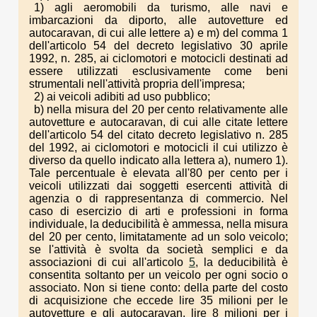
1) agli aeromobili da turismo, alle navi e
imbarcazioni da diporto, alle autovetture ed
autocaravan, di cui alle lettere a) e m) del comma 1
dell'articolo 54 del decreto legislativo 30 aprile
1992, n. 285, ai ciclomotori e motocicli destinati ad
essere utilizzati esclusivamente come beni
strumentali nell'attività propria dell'impresa;
2) ai veicoli adibiti ad uso pubblico;
b) nella misura del 20 per cento relativamente alle
autovetture e autocaravan, di cui alle citate lettere
dell'articolo 54 del citato decreto legislativo n. 285
del 1992, ai ciclomotori e motocicli il cui utilizzo è
diverso da quello indicato alla lettera a), numero 1).
Tale percentuale è elevata all'80 per cento per i
veicoli utilizzati dai soggetti esercenti attività di
agenzia o di rappresentanza di commercio. Nel
caso di esercizio di arti e professioni in forma
individuale, la deducibilità è ammessa, nella misura
del 20 per cento, limitatamente ad un solo veicolo;
se l'attività è svolta da società semplici e da
associazioni di cui all'articolo
5
, la deducibilità è
consentita soltanto per un veicolo per ogni socio o
associato. Non si tiene conto: della parte del costo
di acquisizione che eccede lire 35 milioni per le
autovetture e gli autocaravan, lire 8 milioni per i