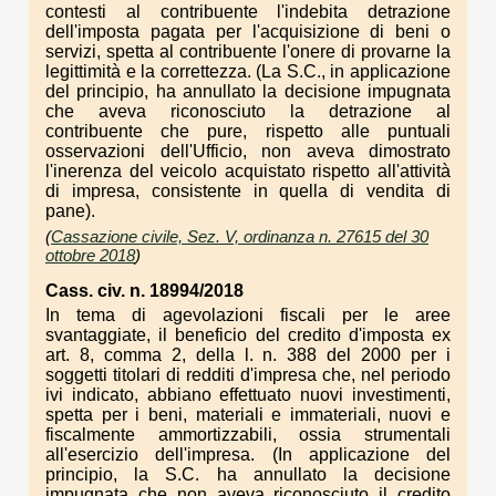
contesti al contribuente l'indebita detrazione
dell'imposta pagata per l'acquisizione di beni o
servizi, spetta al contribuente l'onere di provarne la
legittimità e la correttezza. (La S.C., in applicazione
del principio, ha annullato la decisione impugnata
che aveva riconosciuto la detrazione al
contribuente che pure, rispetto alle puntuali
osservazioni dell'Ufficio, non aveva dimostrato
l'inerenza del veicolo acquistato rispetto all'attività
di impresa, consistente in quella di vendita di
pane).
(
Cassazione civile, Sez. V, ordinanza n. 27615 del 30
ottobre 2018
)
Cass. civ. n. 18994/2018
In tema di agevolazioni fiscali per le aree
svantaggiate, il beneficio del credito d'imposta ex
art. 8, comma 2, della l. n. 388 del 2000 per i
soggetti titolari di redditi d'impresa che, nel periodo
ivi indicato, abbiano effettuato nuovi investimenti,
spetta per i beni, materiali e immateriali, nuovi e
fiscalmente ammortizzabili, ossia strumentali
all'esercizio dell'impresa. (In applicazione del
principio, la S.C. ha annullato la decisione
impugnata che non aveva riconosciuto il credito