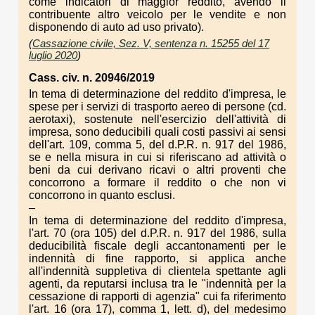
come indicatori di maggior reddito, avendo il
contribuente altro veicolo per le vendite e non
disponendo di auto ad uso privato).
(
Cassazione civile, Sez. V, sentenza n. 15255 del 17
luglio 2020
)
Cass. civ. n. 20946/2019
In tema di determinazione del reddito d'impresa, le
spese per i servizi di trasporto aereo di persone (cd.
aerotaxi), sostenute nell'esercizio dell'attività di
impresa, sono deducibili quali costi passivi ai sensi
dell'art. 109, comma 5, del d.P.R. n. 917 del 1986,
se e nella misura in cui si riferiscano ad attività o
beni da cui derivano ricavi o altri proventi che
concorrono a formare il reddito o che non vi
concorrono in quanto esclusi.
–
In tema di determinazione del reddito d'impresa,
l'art. 70 (ora 105) del d.P.R. n. 917 del 1986, sulla
deducibilità fiscale degli accantonamenti per le
indennità di fine rapporto, si applica anche
all'indennità suppletiva di clientela spettante agli
agenti, da reputarsi inclusa tra le "indennità per la
cessazione di rapporti di agenzia" cui fa riferimento
l'art. 16 (ora 17), comma 1, lett. d), del medesimo