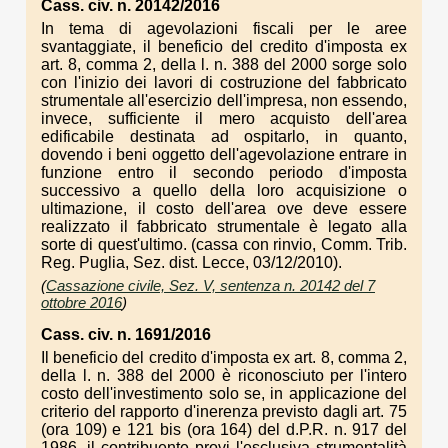
Cass. civ. n. 20142/2016
In tema di agevolazioni fiscali per le aree
svantaggiate, il beneficio del credito d'imposta ex
art. 8, comma 2, della l. n. 388 del 2000 sorge solo
con l'inizio dei lavori di costruzione del fabbricato
strumentale all'esercizio dell'impresa, non essendo,
invece, sufficiente il mero acquisto dell'area
edificabile destinata ad ospitarlo, in quanto,
dovendo i beni oggetto dell'agevolazione entrare in
funzione entro il secondo periodo d'imposta
successivo a quello della loro acquisizione o
ultimazione, il costo dell'area ove deve essere
realizzato il fabbricato strumentale è legato alla
sorte di quest'ultimo. (cassa con rinvio, Comm. Trib.
Reg. Puglia, Sez. dist. Lecce, 03/12/2010).
(
Cassazione civile, Sez. V, sentenza n. 20142 del 7
ottobre 2016
)
Cass. civ. n. 1691/2016
Il beneficio del credito d'imposta ex art. 8, comma 2,
della l. n. 388 del 2000 è riconosciuto per l'intero
costo dell'investimento solo se, in applicazione del
criterio del rapporto d'inerenza previsto dagli art. 75
(ora 109) e 121 bis (ora 164) del d.P.R. n. 917 del
1986, il contribuente provi l'esclusiva strumentalità