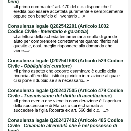
beni
)
«Il primo comma dell’ art. 470 del c.c. dispone che l’
eredità può essere accettata puramente e semplicemente
oppure con beneficio d' inventario ....»
Consulenza legale Q202542201 (Articolo 1002
Codice Civile -
Inventario e garanzia
)
«La lettura della scheda testamentaria risulta di grande
aiuto per comprendere correttamente quanto riferito nel
quesito e, così, meglio rispondere alla domanda che
viene...»
Consulenza legale Q202541668 (Articolo 529 Codice
Civile -
Obblighi del curatore
)
«Il primo aspetto che occorre esaminare è quello della
rinuncia all’ eredità , istituto giuridico in relazione al quale
ci si pone il dubbio se sia necessario...»
Consulenza legale Q202437505 (Articolo 479 Codice
Civile -
Trasmissione del diritto di accettazione
)
«Il primo evento che viene in considerazione è l’ apertura
della successione di Marco, a cui è chiamata a
succedere la figlia Roberta ex art. 566 del c.c. ....»
Consulenza legale Q202437402 (Articolo 485 Codice
Civile -
Chiamato all'eredità che è nel possesso di
beni
)