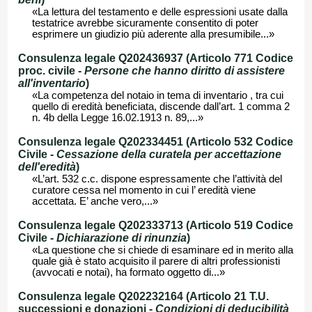
«La lettura del testamento e delle espressioni usate dalla
testatrice avrebbe sicuramente consentito di poter
esprimere un giudizio più aderente alla presumibile...»
Consulenza legale Q202436937 (Articolo 771 Codice
proc. civile -
Persone che hanno diritto di assistere
all'inventario
)
«La competenza del notaio in tema di inventario , tra cui
quello di eredità beneficiata, discende dall’art. 1 comma 2
n. 4b della Legge 16.02.1913 n. 89,...»
Consulenza legale Q202334451 (Articolo 532 Codice
Civile -
Cessazione della curatela per accettazione
dell'eredità
)
«L’art. 532 c.c. dispone espressamente che l’attività del
curatore cessa nel momento in cui l’ eredità viene
accettata. E’ anche vero,...»
Consulenza legale Q202333713 (Articolo 519 Codice
Civile -
Dichiarazione di rinunzia
)
«La questione che si chiede di esaminare ed in merito alla
quale già è stato acquisito il parere di altri professionisti
(avvocati e notai), ha formato oggetto di...»
Consulenza legale Q202232164 (Articolo 21 T.U.
successioni e donazioni -
Condizioni di deducibilità