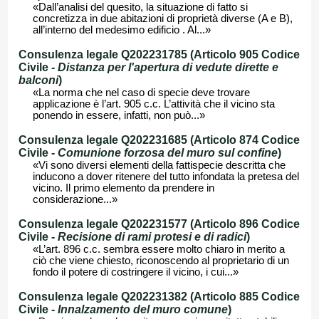
«Dall’analisi del quesito, la situazione di fatto si
concretizza in due abitazioni di proprietà diverse (A e B),
all’interno del medesimo edificio . Al...»
Consulenza legale Q202231785 (Articolo 905 Codice
Civile -
Distanza per l'apertura di vedute dirette e
balconi
)
«La norma che nel caso di specie deve trovare
applicazione è l’art. 905 c.c. L’attività che il vicino sta
ponendo in essere, infatti, non può...»
Consulenza legale Q202231685 (Articolo 874 Codice
Civile -
Comunione forzosa del muro sul confine
)
«Vi sono diversi elementi della fattispecie descritta che
inducono a dover ritenere del tutto infondata la pretesa del
vicino. Il primo elemento da prendere in
considerazione...»
Consulenza legale Q202231577 (Articolo 896 Codice
Civile -
Recisione di rami protesi e di radici
)
«L’art. 896 c.c. sembra essere molto chiaro in merito a
ciò che viene chiesto, riconoscendo al proprietario di un
fondo il potere di costringere il vicino, i cui...»
Consulenza legale Q202231382 (Articolo 885 Codice
Civile -
Innalzamento del muro comune
)