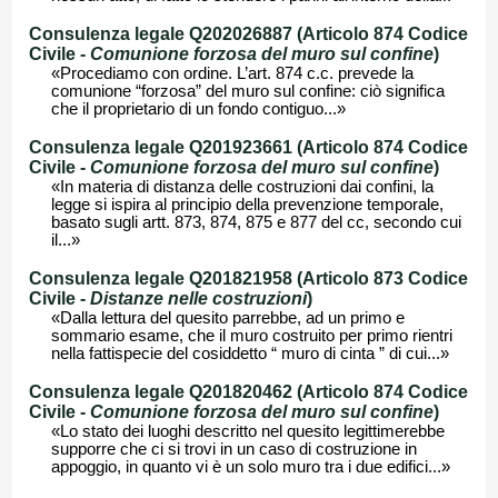
Consulenza legale Q202026887 (Articolo 874 Codice
Civile -
Comunione forzosa del muro sul confine
)
«Procediamo con ordine. L’art. 874 c.c. prevede la
comunione “forzosa” del muro sul confine: ciò significa
che il proprietario di un fondo contiguo...»
Consulenza legale Q201923661 (Articolo 874 Codice
Civile -
Comunione forzosa del muro sul confine
)
«In materia di distanza delle costruzioni dai confini, la
legge si ispira al principio della prevenzione temporale,
basato sugli artt. 873, 874, 875 e 877 del cc, secondo cui
il...»
Consulenza legale Q201821958 (Articolo 873 Codice
Civile -
Distanze nelle costruzioni
)
«Dalla lettura del quesito parrebbe, ad un primo e
sommario esame, che il muro costruito per primo rientri
nella fattispecie del cosiddetto “ muro di cinta ” di cui...»
Consulenza legale Q201820462 (Articolo 874 Codice
Civile -
Comunione forzosa del muro sul confine
)
«Lo stato dei luoghi descritto nel quesito legittimerebbe
supporre che ci si trovi in un caso di costruzione in
appoggio, in quanto vi è un solo muro tra i due edifici...»