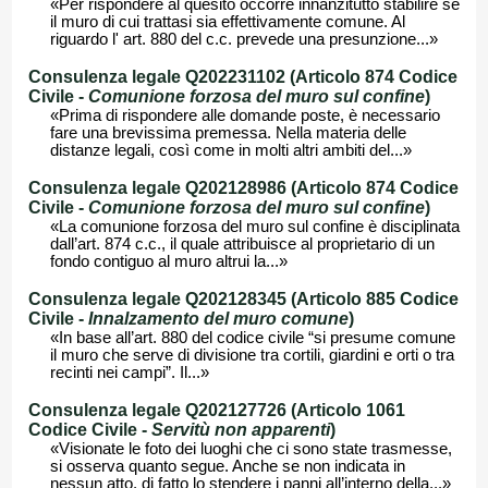
«Per rispondere al quesito occorre innanzitutto stabilire se
il muro di cui trattasi sia effettivamente comune. Al
riguardo l' art. 880 del c.c. prevede una presunzione...»
Consulenza legale Q202231102 (Articolo 874 Codice
Civile -
Comunione forzosa del muro sul confine
)
«Prima di rispondere alle domande poste, è necessario
fare una brevissima premessa. Nella materia delle
distanze legali, così come in molti altri ambiti del...»
Consulenza legale Q202128986 (Articolo 874 Codice
Civile -
Comunione forzosa del muro sul confine
)
«La comunione forzosa del muro sul confine è disciplinata
dall’art. 874 c.c., il quale attribuisce al proprietario di un
fondo contiguo al muro altrui la...»
Consulenza legale Q202128345 (Articolo 885 Codice
Civile -
Innalzamento del muro comune
)
«In base all’art. 880 del codice civile “si presume comune
il muro che serve di divisione tra cortili, giardini e orti o tra
recinti nei campi”. Il...»
Consulenza legale Q202127726 (Articolo 1061
Codice Civile -
Servitù non apparenti
)
«Visionate le foto dei luoghi che ci sono state trasmesse,
si osserva quanto segue. Anche se non indicata in
nessun atto, di fatto lo stendere i panni all’interno della...»