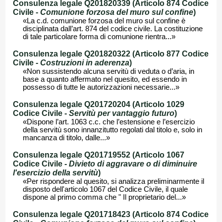
Consulenza legale Q201820339 (Articolo 874 Codice
Civile -
Comunione forzosa del muro sul confine
)
«La c.d. comunione forzosa del muro sul confine è
disciplinata dall’art. 874 del codice civile. La costituzione
di tale particolare forma di comunione rientra...»
Consulenza legale Q201820322 (Articolo 877 Codice
Civile -
Costruzioni in aderenza
)
«Non sussistendo alcuna servitù di veduta o d’aria, in
base a quanto affermato nel quesito, ed essendo in
possesso di tutte le autorizzazioni necessarie...»
Consulenza legale Q201720204 (Articolo 1029
Codice Civile -
Servitù per vantaggio futuro
)
«Dispone l’art. 1063 c.c. che l’estensione e l’esercizio
della servitù sono innanzitutto regolati dal titolo e, solo in
mancanza di titolo, dalle...»
Consulenza legale Q201719552 (Articolo 1067
Codice Civile -
Divieto di aggravare o di diminuire
l'esercizio della servitù
)
«Per rispondere al quesito, si analizza preliminarmente il
disposto dell'articolo 1067 del Codice Civile, il quale
dispone al primo comma che " Il proprietario del...»
Consulenza legale Q201718423 (Articolo 874 Codice