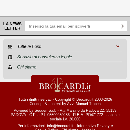
LA NEWS
LETTER
Tutte le Fonti
Servizio di consulenza legale
Chi siamo
Tutti i diritti riservati - Copyright © Brocardi.it 2003-2026
Concept & content by
Avv. Manuel Tropea
Powered by Sequeri S.r.l. - Via Marsilio da Padova 22, 35139
PADOVA - C.F. e P.I. 05500250286 - R.E.A. PD471772 - capitale
sociale i.v. 20.000
Per informazioni:
info@brocardi.it
-
Informativa Privacy
e