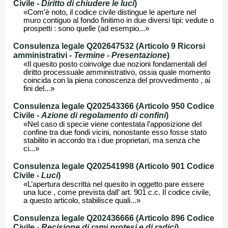
Civile -
Diritto di chiudere le luci
)
«Com’è noto, il codice civile distingue le aperture nel
muro contiguo al fondo finitimo in due diversi tipi: vedute o
prospetti : sono quelle (ad esempio...»
Consulenza legale Q202647532 (Articolo 9 Ricorsi
amministrativi -
Termine - Presentazione
)
«Il quesito posto coinvolge due nozioni fondamentali del
diritto processuale amministrativo, ossia quale momento
coincida con la piena conoscenza del provvedimento , ai
fini del...»
Consulenza legale Q202543366 (Articolo 950 Codice
Civile -
Azione di regolamento di confini
)
«Nel caso di specie viene contestata l’apposizione del
confine tra due fondi vicini, nonostante esso fosse stato
stabilito in accordo tra i due proprietari, ma senza che
ci...»
Consulenza legale Q202541998 (Articolo 901 Codice
Civile -
Luci
)
«L’apertura descritta nel quesito in oggetto pare essere
una luce , come prevista dall’ art. 901 c.c. Il codice civile,
a questo articolo, stabilisce quali...»
Consulenza legale Q202436666 (Articolo 896 Codice
Civile -
Recisione di rami protesi e di radici
)