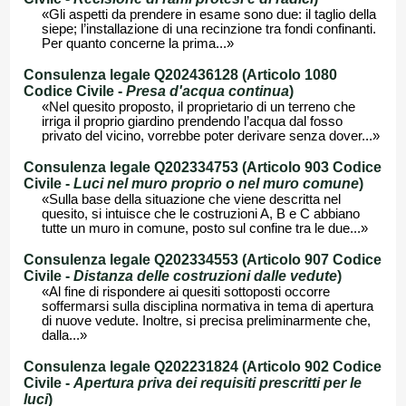
«Gli aspetti da prendere in esame sono due: il taglio della
siepe; l’installazione di una recinzione tra fondi confinanti.
Per quanto concerne la prima...»
Consulenza legale Q202436128 (Articolo 1080
Codice Civile -
Presa d'acqua continua
)
«Nel quesito proposto, il proprietario di un terreno che
irriga il proprio giardino prendendo l’acqua dal fosso
privato del vicino, vorrebbe poter derivare senza dover...»
Consulenza legale Q202334753 (Articolo 903 Codice
Civile -
Luci nel muro proprio o nel muro comune
)
«Sulla base della situazione che viene descritta nel
quesito, si intuisce che le costruzioni A, B e C abbiano
tutte un muro in comune, posto sul confine tra le due...»
Consulenza legale Q202334553 (Articolo 907 Codice
Civile -
Distanza delle costruzioni dalle vedute
)
«Al fine di rispondere ai quesiti sottoposti occorre
soffermarsi sulla disciplina normativa in tema di apertura
di nuove vedute. Inoltre, si precisa preliminarmente che,
dalla...»
Consulenza legale Q202231824 (Articolo 902 Codice
Civile -
Apertura priva dei requisiti prescritti per le
luci
)