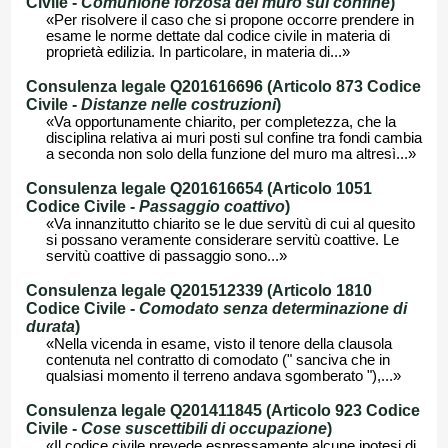
Civile -
Comunione forzosa del muro sul confine
)
«Per risolvere il caso che si propone occorre prendere in
esame le norme dettate dal codice civile in materia di
proprietà edilizia. In particolare, in materia di...»
Consulenza legale Q201616696 (Articolo 873 Codice
Civile -
Distanze nelle costruzioni
)
«Va opportunamente chiarito, per completezza, che la
disciplina relativa ai muri posti sul confine tra fondi cambia
a seconda non solo della funzione del muro ma altresì...»
Consulenza legale Q201616654 (Articolo 1051
Codice Civile -
Passaggio coattivo
)
«Va innanzitutto chiarito se le due servitù di cui al quesito
si possano veramente considerare servitù coattive. Le
servitù coattive di passaggio sono...»
Consulenza legale Q201512339 (Articolo 1810
Codice Civile -
Comodato senza determinazione di
durata
)
«Nella vicenda in esame, visto il tenore della clausola
contenuta nel contratto di comodato (" sanciva che in
qualsiasi momento il terreno andava sgomberato "),...»
Consulenza legale Q201411845 (Articolo 923 Codice
Civile -
Cose suscettibili di occupazione
)
«Il codice civile prevede espressamente alcune ipotesi di