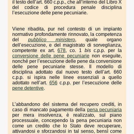
il testo dell’art. 660 c.p.p., che all’interno del Libro X
del codice di procedura penale disciplina
l’esecuzione delle pene pecuniarie.
Viene ribadita, pur nel contesto di un impianto
normativo profondamente rinnovato, la competenza
del
pubblico ministero
, quale organo
dell’esecuzione, e del magistrato di sorveglianza,
competente ex art.
678
, co. 1
bis
c.p.p. per la
conversione delle pene pecuniarie
non eseguite,
nonché per l’esecuzione delle pene da conversione
delle pene pecuniarie stesse. Il modello di
disciplina adottato dal nuovo testo dell’art. 660
c.p.p. si ispira nelle linee essenziali a quello
adottato nell’art.
656
c.p.p. per l’esecuzione delle
pene detentive
.
L’abbandono del sistema del recupero crediti, in
caso di mancato pagamento della
pena pecuniaria
per mera insolvenza, è realizzato, sul piano
processuale, concependo la pena pecuniaria non
come un credito che lo Stato deve recuperare,
attivandosi e sforzandosi in tal senso, bensì come