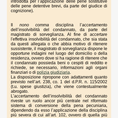
introdotta per l’applicazione delle pene sostitutive
delle pene detentive brevi, da parte del giudice di
cognizione).
Il
nono comma
disciplina l’accertamento
dell’insolvibilità del condannato, da parte del
magistrato di sorveglianza. Al fine di accertare
l'effettiva insolvibilità del condannato, che sia stata
da questi allegata o che abbia motivo di ritenere
sussistente, il magistrato di sorveglianza dispone le
opportune indagini nel luogo del domicilio o della
residenza, ovvero dove si ha ragione di ritenere che
il condannato possieda beni o cespiti di reddito e
richiede, se necessario, informazioni agli organi
finanziari o di
polizia giudiziaria
.
La disposizione ripropone con adattamenti quanto
previsto nell’art. 238, co. 1 del d.P.R. n. 115/2002
(t.u. spese giustizia), che viene contestualmente
abrogato.
L’accertamento dell’insolvibilità del condannato
riveste un ruolo ancor più centrale nel riformato
sistema di conversione della pena pecuniaria,
dipendendo da esso l’applicazione della disciplina
più severa di cui all’art. 102, ovvero di quella più