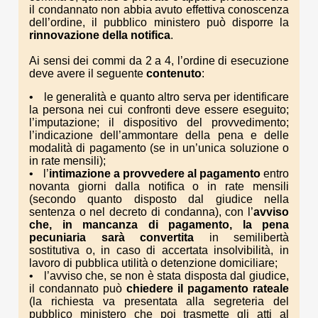
il condannato non abbia avuto effettiva conoscenza
dell’ordine, il pubblico ministero può disporre la
rinnovazione della notifica
.
Ai sensi dei commi da 2 a 4, l’ordine di esecuzione
deve avere il seguente
contenuto
:
le generalità e quanto altro serva per identificare
la persona nei cui confronti deve essere eseguito;
l’imputazione; il dispositivo del provvedimento;
l’indicazione dell’ammontare della pena e delle
modalità di pagamento (se in un’unica soluzione o
in rate mensili);
l’
intimazione a provvedere al pagamento
entro
novanta giorni dalla notifica o in rate mensili
(secondo quanto disposto dal giudice nella
sentenza o nel decreto di condanna), con l’
avviso
che, in mancanza di pagamento, la pena
pecuniaria sarà convertita
in semilibertà
sostitutiva o, in caso di accertata insolvibilità, in
lavoro di pubblica utilità o detenzione domiciliare;
l’avviso che, se non è stata disposta dal giudice,
il condannato può
chiedere il pagamento rateale
(la richiesta va presentata alla segreteria del
pubblico ministero che poi trasmette gli atti al