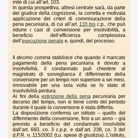
mite di cui all’art. 103.
In questa prospettiva, altresì centrale sarà, da parte
del giudice della cognizione, la corretta e motivata
applicazione dei criteri di commisurazione della
pena pecuniaria, di cui all’art.
133 bis
c.p., che può
ridurre i casi di conversione per insolvibilità, a
beneficio dell’efficienza complessiva
dell’
esecuzione penale
e, quindi, del processo.
Il
decimo comma
stabilisce che quando il mancato
pagamento della pena pecuniaria è dovuto a
insolvibilità, il condannato può chiedere al
magistrato di sorveglianza il differimento della
conversione per un tempo non superiore a sei mesi,
rinnovabile per una sola volta se lo stato di
insolvibilità perdura.
Ai fini della
estinzione della pena
pecuniaria per
decorso del tempo, non si tiene conto del periodo
durante il quale la conversione è stata differita.
La disposizione conferma un istituto – quello del
differimento della conversione, fino a un anno – già
previsto a beneficio del condannato insolvibile
dall’art. 660, co. 3 c.p.p. e dall’art. 238, co. 3 del
d.P.R. n. 115/2002 (t.u. spese di giustizia). L’istituto,