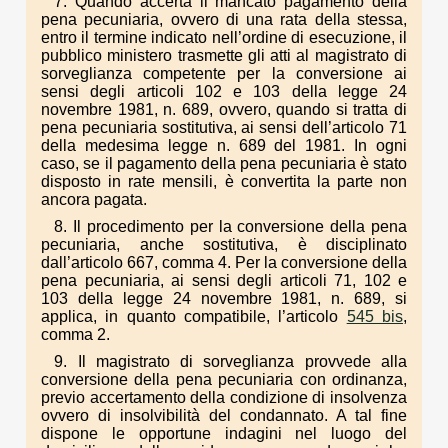
7. Quando accerta il mancato pagamento della
pena pecuniaria, ovvero di una rata della stessa,
entro il termine indicato nell’ordine di esecuzione, il
pubblico ministero trasmette gli atti al magistrato di
sorveglianza competente per la conversione ai
sensi degli articoli 102 e 103 della legge 24
novembre 1981, n. 689, ovvero, quando si tratta di
pena pecuniaria sostitutiva, ai sensi dell’articolo 71
della medesima legge n. 689 del 1981. In ogni
caso, se il pagamento della pena pecuniaria è stato
disposto in rate mensili, è convertita la parte non
ancora pagata.
8. Il procedimento per la conversione della pena
pecuniaria, anche sostitutiva, è disciplinato
dall’articolo 667, comma 4. Per la conversione della
pena pecuniaria, ai sensi degli articoli 71, 102 e
103 della legge 24 novembre 1981, n. 689, si
applica, in quanto compatibile, l’articolo
545 bis
,
comma 2.
9. Il magistrato di sorveglianza provvede alla
conversione della pena pecuniaria con ordinanza,
previo accertamento della condizione di insolvenza
ovvero di insolvibilità del condannato. A tal fine
dispone le opportune indagini nel luogo del