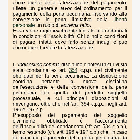
come quello della rateizzazione del pagamento,
riflette un generale
favor
dell’ordinamento per il
pagamento della pena pecuniaria, riservando alla
conversione in pena limitativa della
libertà
personale
un ruolo di
extrema ratio
.
Esso viene ragionevolmente limitato ai condannati
in condizioni di insolvibilità. Chi è nelle condizioni
di pagare, infatti, deve farlo senza indugi e può
comunque chiedere la rateizzazione.
L’
undicesimo comma
disciplina l’ipotesi in cui vi sia
stata condanna ex art.
354
c.p.p. del civilmente
obbligato per la pena pecuniaria. La disposizione
coordina pertanto la nuova disciplina
dell’esecuzione e della conversione della pena
pecuniaria con quella del predetto soggetto
processuale, le cui principali disposizioni si
rinvengono, oltre che nell’art. 354 c.p.p., negli artt.
196 e 197 c.p.
Presupposto del pagamento del soggetto
civilmente obbligato è l’accertamento
dell’insolvibilità del condannato (cfr. art. 534 c.p.p.),
fermo restando (cfr. artt. 196 e 197 c.p.) che, in caso
di mancato pagamento della pena pecuniaria da