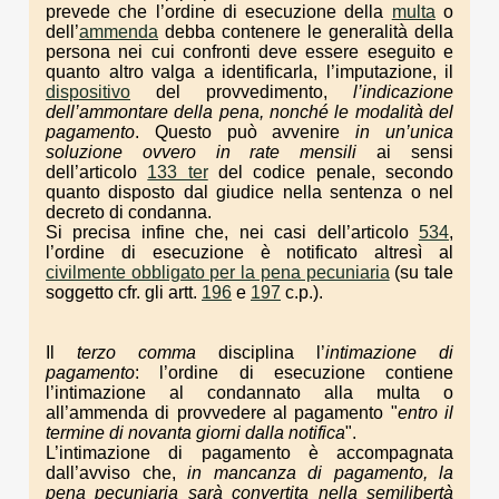
prevede che l’ordine di esecuzione della
multa
o
dell’
ammenda
debba contenere le generalità della
persona nei cui confronti deve essere eseguito e
quanto altro valga a identificarla, l’imputazione, il
dispositivo
del provvedimento,
l’indicazione
dell’ammontare della pena, nonché le modalità del
pagamento
. Questo può avvenire
in un’unica
soluzione ovvero in rate mensili
ai sensi
dell’articolo
133 ter
del codice penale, secondo
quanto disposto dal giudice nella sentenza o nel
decreto di condanna.
Si precisa infine che, nei casi dell’articolo
534
,
l’ordine di esecuzione è notificato altresì al
civilmente obbligato per la pena pecuniaria
(su tale
soggetto cfr. gli artt.
196
e
197
c.p.).
Il
terzo comma
disciplina l’
intimazione di
pagamento
: l’ordine di esecuzione contiene
l’intimazione al condannato alla multa o
all’ammenda di provvedere al pagamento "
entro il
termine di novanta giorni dalla notifica
".
L’intimazione di pagamento è accompagnata
dall’avviso che,
in mancanza di pagamento, la
pena pecuniaria sarà convertita nella semilibertà