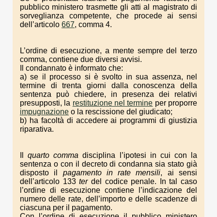
pubblico ministero trasmette gli atti al magistrato di
sorveglianza competente, che procede ai sensi
dell’articolo
667
, comma 4.
L’ordine di esecuzione, a mente sempre del terzo
comma, contiene due diversi avvisi.
Il condannato è informato che:
a) se il processo si è svolto in sua assenza, nel
termine di trenta giorni dalla conoscenza della
sentenza può chiedere, in presenza dei relativi
presupposti, la
restituzione nel termine
per proporre
impugnazione
o la rescissione del giudicato;
b) ha facoltà di accedere ai programmi di giustizia
riparativa.
Il
quarto comma
disciplina l’ipotesi in cui con la
sentenza o con il decreto di condanna sia stato già
disposto il
pagamento in rate mensili
, ai sensi
dell’articolo 133
ter
del codice penale. In tal caso
l’ordine di esecuzione contiene l’indicazione del
numero delle rate, dell’importo e delle scadenze di
ciascuna per il pagamento.
Con l’ordine di esecuzione il pubblico ministero