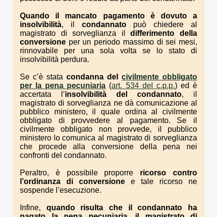
Quando il mancato pagamento è dovuto a
insolvibilità
, il
condannato
può chiedere al
magistrato di sorveglianza il
differimento della
conversione
per un periodo massimo di sei mesi,
rinnovabile per una sola volta se lo stato di
insolvibilità perdura.
Se c’è stata
condanna del
civilmente obbligato
per la pena pecuniaria
(
art. 534 del c.p.p.
) ed è
accertata l’
insolvibilità del condannato
, il
magistrato di sorveglianza ne dà comunicazione al
pubblico ministero, il quale ordina al civilmente
obbligato di provvedere al pagamento. Se il
civilmente obbligato non provvede, il pubblico
ministero lo comunica al magistrato di sorveglianza
che procede alla conversione della pena nei
confronti del condannato.
Peraltro, è possibile proporre
ricorso contro
l’ordinanza di conversione
e tale ricorso ne
sospende l’esecuzione.
Infine,
quando risulta che il condannato ha
pagato la pena pecuniaria, il magistrato di