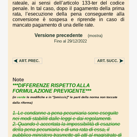
rateale, ai sensi dell’articolo 133-ter del codice
penale. In tal caso, dopo il pagamento della prima
rata, l’esecuzione della pena conseguente alla
conversione è sospesa e riprende in caso di
mancato pagamento di una delle rate.
Versione precedente
(mostra)
Fino al 29/12/2022
. . .
ART.
PREC.
ART.
SUCC.
Note
***DIFFERENZE RISPETTO ALLA
FORMULAZIONE PREVIGENTE***
(in
verde
le modifiche e in "
[omissis]"
le parti della norma non toccate
dalla riforma)
1.
Le
condann
e
a pena pecuniaria
sono eseguite
nei modi stabiliti dalle leggi e dai regolamenti
.
2
.
Quando è accertata la impossibilità di esazione
della pena pecuniaria o di una rata di essa, il
pubblico ministero trasmette gli atti al magistrato di