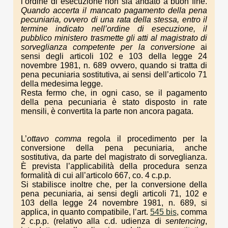
l’ordine di esecuzione non sia andato a buon fine.
Quando accerta il mancato pagamento della pena
pecuniaria, ovvero di una rata della stessa, entro il
termine indicato nell’ordine di esecuzione, il
pubblico ministero trasmette gli atti al magistrato di
sorveglianza competente per la conversione
ai
sensi degli articoli 102 e 103 della legge 24
novembre 1981, n. 689 ovvero, quando si tratta di
pena pecuniaria sostitutiva, ai sensi dell’articolo 71
della medesima legge.
Resta fermo che, in ogni caso, se il pagamento
della pena pecuniaria è stato disposto in rate
mensili, è convertita la parte non ancora pagata.
L’
ottavo comma
regola il procedimento per la
conversione della pena pecuniaria, anche
sostitutiva, da parte del magistrato di sorveglianza.
È prevista l’applicabilità della procedura senza
formalità di cui all’articolo 667, co. 4 c.p.p.
Si stabilisce inoltre che, per la conversione della
pena pecuniaria, ai sensi degli articoli 71, 102 e
103 della legge 24 novembre 1981, n. 689, si
applica, in quanto compatibile, l’art.
545 bis
, comma
2 c.p.p. (relativo alla c.d. udienza di
sentencing
,