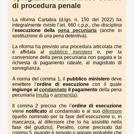
di procedura penale
La riforma Cartabia (d.lgs. n. 150 del 2022) ha
integralmente rivisto l’art. 660 c.p.p., che disciplina
l’
esecuzione della
pena pecuniaria
(anche in
sostituzione di una pena detentiva).
La riforma ha previsto una procedura articolata che
è affidata al
pubblico ministero
e, per la
conversione della pena pecuniaria non pagata e la
richiesta di pagamento rateale, al magistrato di
sorveglianza.
A norma del comma 1, il
pubblico ministero
deve
emettere l’
ordine di esecuzione
con il quale
ingiunge al
condannato
il pagamento
della pena
pecuniaria (
multa
o
ammenda
).
Il comma 2 precisa che l’
ordine di esecuzione
viene
notificato
al condannato e al suo
difensore
(quello nominato per la fase dell’esecuzione o, in
mancanza, al difensore che lo ha assistito nella
fase del giudizio). Peraltro, come precisato dal
comma 5, quando è provato o appare probabile che