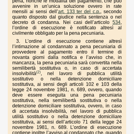
pena, nonché le modalità del pagamento, che può
avvenire in un’unica soluzione ovvero in rate
mensili ai sensi dell’
art. 133 ter del c.p.
, secondo
quanto disposto dal giudice nella sentenza o nel
decreto di condanna. Nei casi dell’articolo
534
,
l’ordine di esecuzione è notificato altresì al
civilmente obbligato per la pena pecuniaria.
3. L’ordine di esecuzione contiene altresì
l’intimazione al condannato a pena pecuniaria di
provvedere al pagamento entro il termine di
novanta giorni dalla notifica e l’avviso che, in
mancanza, la pena pecuniaria sarà convertita nella
semilibertà sostitutiva o, in caso di accertata
(2)
insolvibilità
, nel lavoro di pubblica utilità
sostitutivo o nella detenzione domiciliare
sostitutiva, ai sensi degli articoli 102 e 103 della
legge 24 novembre 1981, n. 689, ovvero, quando
deve essere eseguita una pena pecuniaria
sostitutiva, nella semilibertà sostitutiva o nella
detenzione domiciliare sostitutiva, ovvero, in caso
di accertata insolvibilità, nel lavoro di pubblica
utilità sostitutivo o nella detenzione domiciliare
sostitutiva, ai sensi dell’articolo 71 della legge 24
novembre 1981, n. 689. L’ordine di esecuzione
contiene inoltre l’avviso al condannato che, quando