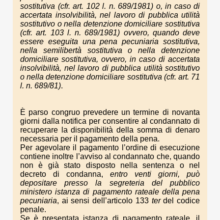
sostitutiva (cfr. art. 102 l. n. 689/1981) o, in caso di
accertata insolvibilità, nel lavoro di pubblica utilità
sostitutivo o nella detenzione domiciliare sostitutiva
(cfr. art. 103 l. n. 689/1981) ovvero, quando deve
essere eseguita una pena pecuniaria sostitutiva,
nella semilibertà sostitutiva o nella detenzione
domiciliare sostitutiva, ovvero, in caso di accertata
insolvibilità, nel lavoro di pubblica utilità sostitutivo
o nella detenzione domiciliare sostitutiva (cfr. art. 71
l. n. 689/81)
.
È parso congruo prevedere un termine di novanta
giorni dalla notifica per consentire al condannato di
recuperare la disponibilità della somma di denaro
necessaria per il pagamento della pena.
Per agevolare il pagamento l’ordine di esecuzione
contiene inoltre l’avviso al condannato che, quando
non è già stato disposto nella sentenza o nel
decreto di condanna,
entro venti giorni, può
depositare presso la segreteria del pubblico
ministero istanza di pagamento rateale della pena
pecuniaria
, ai sensi dell’articolo 133
ter
del codice
penale.
Se è presentata istanza di pagamento rateale, il