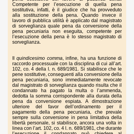
Competente per l’esecuzione di quella pena
sostitutiva, infatti, è il giudice che ha provveduto
alla sostituzione della pena. Quando invece il
lavoro di pubblica utilità è applicato dal magistrato
di sorveglianza quale pena da conversione della
pena pecuniaria non eseguita, competente per
l’esecuzione della pena è lo stesso magistrato di
sorveglianza.
Il
quindicesimo comma
, infine, ha una funzione di
raccordo processuale con la disciplina di cui all’art.
102, co. 4 della l. n. 689/1981. Si stabilisce che le
pene sostitutive, conseguenti alla conversione della
pena pecuniaria, sono immediatamente revocate
dal magistrato di sorveglianza quando risulta che il
condannato ha pagato la multa o l’ammenda,
dedotta la somma corrispondente alla durata della
pena da conversione espiata. A dimostrazione
ulteriore del favor dell’ordinamento per il
pagamento della pena pecuniaria, che prevale
sempre sulla conversione in pena limitativa della
libertà personale, si stabilisce, ancora una volta in
linea con l’art. 102, co. 4 l. n. 689/1981, che durante
l’esecuzione il condannato può chiedere al