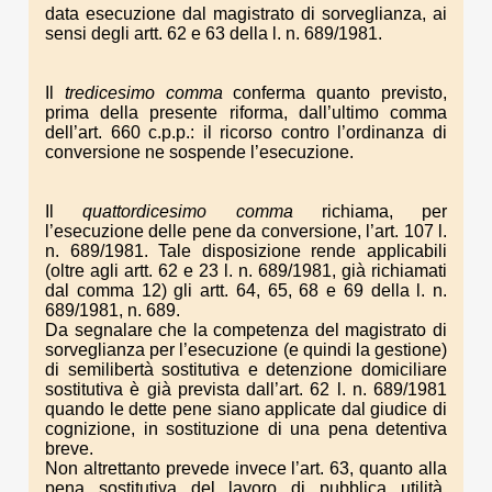
data esecuzione dal magistrato di sorveglianza, ai
sensi degli artt. 62 e 63 della l. n. 689/1981.
Il
tredicesimo comma
conferma quanto previsto,
prima della presente riforma, dall’ultimo comma
dell’art. 660 c.p.p.: il ricorso contro l’ordinanza di
conversione ne sospende l’esecuzione.
Il
quattordicesimo comma
richiama, per
l’esecuzione delle pene da conversione, l’art. 107 l.
n. 689/1981. Tale disposizione rende applicabili
(oltre agli artt. 62 e 23 l. n. 689/1981, già richiamati
dal comma 12) gli artt. 64, 65, 68 e 69 della l. n.
689/1981, n. 689.
Da segnalare che la competenza del magistrato di
sorveglianza per l’esecuzione (e quindi la gestione)
di semilibertà sostitutiva e detenzione domiciliare
sostitutiva è già prevista dall’art. 62 l. n. 689/1981
quando le dette pene siano applicate dal giudice di
cognizione, in sostituzione di una pena detentiva
breve.
Non altrettanto prevede invece l’art. 63, quanto alla
pena sostitutiva del lavoro di pubblica utilità.