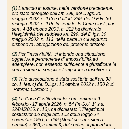
(1)
L'articolo in esame, nella versione precedente,
era stato abrogato dall'art. 299, del D.lgs. 30
maggio 2002, n. 113 e dall'art. 299, del D.P.R. 30
maggio 2002, n. 115. In seguito, la Corte Cost., con
sent. 4-18 giugno 2003, n. 212 ha dichiarato
l'illegittimità del suddetto art. 299, del D.lgs. 30
maggio 2002, n. 113, nella parte in cui appunto
disponeva l'abrogazione del presente articolo.
(2)
Per "insolvibilità" si intende una situazione
oggettiva e permanente di impossibilità ad
adempiere, non essendo sufficiente a giustificare la
conversione la semplice temporanea insolvenza.
(3)
Tale disposizione è stata sostituita dall'art. 38,
co. 1, lett. c) del D.Lgs. 10 ottobre 2022 n. 150 (c.d.
"Riforma Cartabia").
(4)
La Corte Costituzionale, con sentenza 9
febbraio - 17 aprile 2026, n. 54 (in G.U. 1ª s.s.
22/04/2026, n. 16), ha dichiarato "l'illegittimità
costituzionale degli artt. 102 della legge 24
novembre 1981, n. 689 (Modifiche al sistema
penale) e 660, comma 3, del codice di procedura