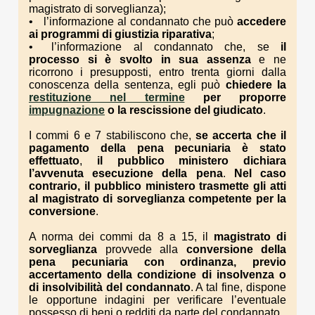
magistrato di sorveglianza);
l’informazione al condannato che può
accedere
ai programmi di giustizia riparativa
;
l’informazione al condannato che, se
il
processo si è svolto in sua assenza
e ne
ricorrono i presupposti, entro trenta giorni dalla
conoscenza della sentenza, egli può
chiedere la
restituzione nel termine
per proporre
impugnazione
o la rescissione del giudicato
.
I commi 6 e 7 stabiliscono che,
se accerta che il
pagamento della pena pecuniaria è stato
effettuato
,
il pubblico ministero
dichiara
l’avvenuta esecuzione della pena
.
Nel caso
contrario, il pubblico ministero trasmette gli atti
al magistrato di sorveglianza competente per la
conversione
.
A norma dei commi da 8 a 15, il
magistrato di
sorveglianza
provvede alla
conversione della
pena pecuniaria con ordinanza, previo
accertamento della condizione di insolvenza o
di insolvibilità del condannato
. A tal fine, dispone
le opportune indagini per verificare l’eventuale
possesso di beni o redditi da parte del condannato.