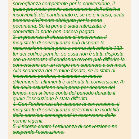
sorveglianza competente per la conversione, il
quale provvede previo accertamento dell'effettiva
insolvibilità del condannato e, se ne è il caso, della
persona civilmente obbligata per la pena
pecuniaria. Se la pena è stata rateizzata, è
convertita la parte non ancora pagata
.
3
.
In presenza di situazioni di insolvenza, il
magistrato di sorveglianza può disporre la
rateizzazione della pena a norma dell'articolo 133-
ter del codice penale, se essa non è stata disposta
con la sent
en
z
a
di condanna ovvero può differire la
conversione per un tempo non superiore a sei mesi.
Alla scadenza del termine fissato, se lo stato di
insolvenza perdura, è disposto un nuovo
differimento, altrimenti è ordinata la conversione
. Ai
fini della estinzione della pena per decorso del
tempo, non si tiene conto del periodo durante il
quale l
'esecuz
ione è stata differita.
4. Con l'ordinanza che dispone la conversione, il
magistrato di sorveglianza determina le modalità
delle sanzioni conseguenti in osservanza delle
norme vigenti.
5. Il ricorso contro l'ordinanza di conversione ne
sospende l'esecuzion
e.
__________________