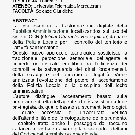
TIPOLOGIA
: Laurea liv. I
ATENEO
: Università Telematica Mercatorum
FACOLTÀ
: Scienze Giuridiche
ABSTRACT
La tesi esamina la trasformazione digitale della
Pubblica Amministrazione
, focalizzandosi sull'uso dei
sistemi OCR (
Optical Character Recognition
) da parte
della
Polizia Locale
per il controllo del territorio e
l'attività sanzionatoria.
Questo nuovo approccio tecnologico sostituisce la
tradizionale percezione sensoriale dell'agente e
richiede un delicato equilibrio tra l'efficienza dei
controlli e la salvaguardia dei diritti fondamentali,
della
privacy
e del principio di legalità. Viene
analizzata l'evoluzione del potere di accertamento
della Polizia Locale e la disciplina dell'illecito
amministrativo.
L'autore distingue l'accertamento basato sulla
percezione diretta dell'agente, che è assistito da fede
privilegiata, da quello basato su strumenti tecnologici,
il quale necessita di un'accurata verifica
dell'attendibilità e dell'omologazione dello strumento.
Il capitolo tratta anche il passaggio dal taccuino
cartaceo al
verbale
nativo digitale secondo i dettami
del
Codice dell'amministrazione digitale
.