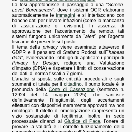
La tesi approfondisce il passaggio a una "
Screen-
Level Bureaucracy
", dove i sistemi OCR elaborano
automaticamente le
immagini
e si interfacciano con
banche dati per rilevare infrazioni (come la mancanza
di assicurazione o revisione). In assenza di
approvazione per l'accertamento da remoto, tali
sistemi fungono unicamente da "
alert
" per l'agente
fisicamente presente sul posto.
Il tema della
privacy
viene esaminato attraverso il
GDPR e il pensiero di Stefano Rodotà sull'"
habeas
data
", evidenziando l'obbligo di applicare i principi di
Privacy by Design
, redigere una Valutazione
d'Impatto (DPIA) e rispettare i limiti di conservazione
dei dati, di norma fissati a 7 giorni.
L'analisi si sposta sulle criticità procedurali e sugli
strumenti di tutela per il
cittadino
. Il punto focale è la
pronuncia della
Corte di Cassazione
(sentenza n.
12924 del 14 maggio 2025), che sancisce
definitivamente l'illegittimità degli accertamenti
effettuati con dispositivi meramente approvati ma non
omologati. Il difetto di omologazione rappresenta un
vizio sostanziale di legittimità. Inoltre, in sede
processuale dinanzi al
Giudice di Pace
, l'onere di
provare la validità e il corretto funzionamento dello
strumento ricade interamente sull'Amministrazione.