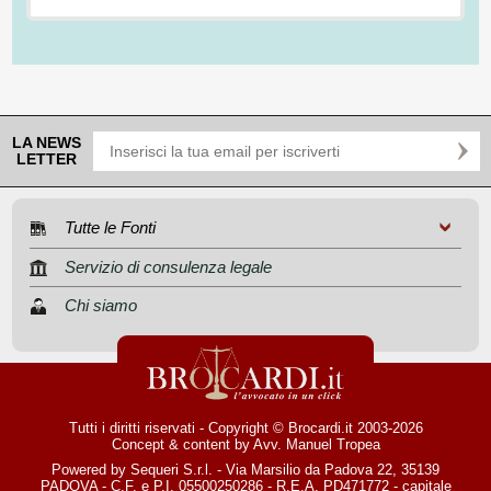
LA NEWS
LETTER
Tutte le Fonti
Servizio di consulenza legale
Chi siamo
Tutti i diritti riservati - Copyright © Brocardi.it 2003-2026
Concept & content by
Avv. Manuel Tropea
Powered by Sequeri S.r.l. - Via Marsilio da Padova 22, 35139
PADOVA - C.F. e P.I. 05500250286 - R.E.A. PD471772 - capitale