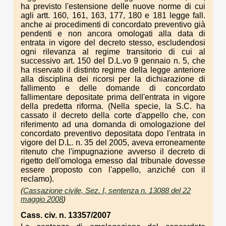
ha previsto l'estensione delle nuove norme di cui
agli artt. 160, 161, 163, 177, 180 e 181 legge fall.
anche ai procedimenti di concordato preventivo già
pendenti e non ancora omologati alla data di
entrata in vigore del decreto stesso, escludendosi
ogni rilevanza al regime transitorio di cui al
successivo art. 150 del D.L.vo 9 gennaio n. 5, che
ha riservato il distinto regime della legge anteriore
alla disciplina dei ricorsi per la dichiarazione di
fallimento e delle domande di concordato
fallimentare depositate prima dell'entrata in vigore
della predetta riforma. (Nella specie, la S.C. ha
cassato il decreto della corte d'appello che, con
riferimento ad una domanda di omologazione del
concordato preventivo depositata dopo l'entrata in
vigore del D.L. n. 35 del 2005, aveva erroneamente
ritenuto che l'impugnazione avverso il decreto di
rigetto dell'omologa emesso dal tribunale dovesse
essere proposto con l'appello, anziché con il
reclamo).
(
Cassazione civile, Sez. I, sentenza n. 13088 del 22
maggio 2008
)
Cass. civ. n. 13357/2007