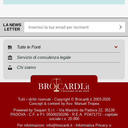
LA NEWS
LETTER
Tutte le Fonti
Servizio di consulenza legale
Chi siamo
Tutti i diritti riservati - Copyright © Brocardi.it 2003-2026
Concept & content by
Avv. Manuel Tropea
Powered by Sequeri S.r.l. - Via Marsilio da Padova 22, 35139
PADOVA - C.F. e P.I. 05500250286 - R.E.A. PD471772 - capitale
sociale i.v. 20.000
Per informazioni:
info@brocardi.it
-
Informativa Privacy
e