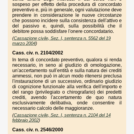
sospeso per effetto della procedura di concordato
preventivo e, più in generale, ogni valutazione deve
prendere in considerazione le nuove circostanze
che possono incidere sulla consistenza dell'attivo e
del passivo e, quindi, sulla possibilità che il
debitore possa soddisfare l'onere concordatario.
(
Cassazione civile, Sez. I, sentenza n. 5562 del 19
marzo 2004
)
Cass. civ. n. 2104/2002
In tema di concordato preventivo, qualora si renda
necessario, in seno al giudizio di omologazione,
un'accertamento sull'entità e sulla natura dei crediti
ammessi, non può in alcun modo ritenersi preclusa
l'instaurazione di un successivo, ordinario giudizio
di cognizione funzionale alla verifica dell'importo e
del rango (privilegiato o chirografario) dei predetti
crediti, avendo l'accertamento de quo natura
esclusivamente delibativa, onde consentire il
necessario calcolo delle maggioranze.
(
Cassazione civile, Sez. I, sentenza n. 2104 del 14
febbraio 2002
)
Cass. civ. n. 2546/2000