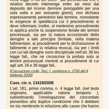
relativo decreto intervenga entro sei mesi dal
deposito del ricorso (termine prorogabile per una
sola volta e per sessanta giorni), non dichiara
espressamente perentorio tale termine, nonostante
le esigenze di speditezza cui il procedimento si
deve informare; inoltre, al medesimo procedimento
si applica anche la sospensione feriale dei termini
processuali, sia per la natura eccezionale delle
deroghe a tale principio (limitate, nella materia
fallimentare, ai procedimenti per la dichiarazione di
fallimento e per la relativa revoca), sia per i limiti
con cui tali deroghe sono disciplinate nell'art. 36 bis
legge fall., che ne circoscrive la portata solo ai
termini processuali inerenti ai procedimenti di cui
agli artt. 26 e 36 legge fall..
(
Cassazione civile, Sez. I, sentenza n. 2706 del 4
febbraio 2009
)
Cass. civ. n. 13419/2008
L'art. 181, primo comma, n. 4 legge fall. (nel testo
originario, applicabile ratione temporis ),
subordinando l'omologazione del concordato
preventivo alla duplice condizione che il debitore
ne sia meritevole in relazione alle cause che hanno