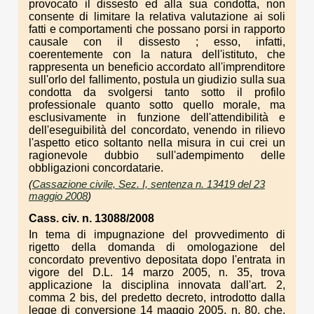
provocato il dissesto ed alla sua condotta, non
consente di limitare la relativa valutazione ai soli
fatti e comportamenti che possano porsi in rapporto
causale con il dissesto ; esso, infatti,
coerentemente con la natura dell'istituto, che
rappresenta un beneficio accordato all'imprenditore
sull'orlo del fallimento, postula un giudizio sulla sua
condotta da svolgersi tanto sotto il profilo
professionale quanto sotto quello morale, ma
esclusivamente in funzione dell'attendibilità e
dell'eseguibilità del concordato, venendo in rilievo
l'aspetto etico soltanto nella misura in cui crei un
ragionevole dubbio sull'adempimento delle
obbligazioni concordatarie.
(
Cassazione civile, Sez. I, sentenza n. 13419 del 23
maggio 2008
)
Cass. civ. n. 13088/2008
In tema di impugnazione del provvedimento di
rigetto della domanda di omologazione del
concordato preventivo depositata dopo l'entrata in
vigore del D.L. 14 marzo 2005, n. 35, trova
applicazione la disciplina innovata dall'art. 2,
comma 2 bis, del predetto decreto, introdotto dalla
legge di conversione 14 maggio 2005, n. 80, che,