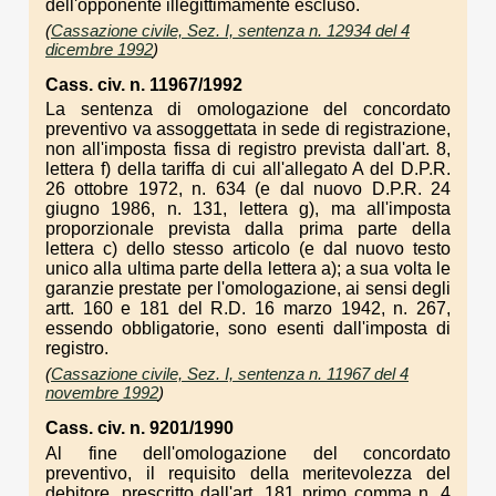
dell'opponente illegittimamente escluso.
(
Cassazione civile, Sez. I, sentenza n. 12934 del 4
dicembre 1992
)
Cass. civ. n. 11967/1992
La sentenza di omologazione del concordato
preventivo va assoggettata in sede di registrazione,
non all'imposta fissa di registro prevista dall'art. 8,
lettera f) della tariffa di cui all'allegato A del D.P.R.
26 ottobre 1972, n. 634 (e dal nuovo D.P.R. 24
giugno 1986, n. 131, lettera g), ma all'imposta
proporzionale prevista dalla prima parte della
lettera c) dello stesso articolo (e dal nuovo testo
unico alla ultima parte della lettera a); a sua volta le
garanzie prestate per l'omologazione, ai sensi degli
artt. 160 e 181 del R.D. 16 marzo 1942, n. 267,
essendo obbligatorie, sono esenti dall'imposta di
registro.
(
Cassazione civile, Sez. I, sentenza n. 11967 del 4
novembre 1992
)
Cass. civ. n. 9201/1990
Al fine dell'omologazione del concordato
preventivo, il requisito della meritevolezza del
debitore, prescritto dall'art. 181 primo comma n. 4