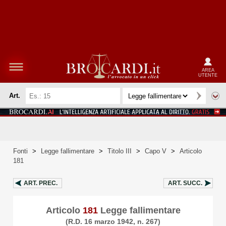
AREA
UTENTE
Art.
Fonti
>
Legge fallimentare
>
Titolo III
>
Capo V
>
Articolo
181
ART.
PREC.
ART.
SUCC.
Articolo
181
Legge fallimentare
(R.D. 16 marzo 1942, n. 267)