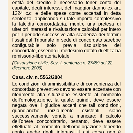
entità del credito è necessario tener conto del
capitale, degli interessi, del maggior danno ex art.
1224 c.c. e delle spese come accertati in detta
sentenza, applicando su tale importo complessivo
la falcidia concordataria, mentre una pretesa di
ulteriori interessi e rivalutazione calcolati per intero
per il periodo successivo alla scadenza dei termini
fissati dal Tribunale in sede di concordato sarebbe
configurabile solo previa risoluzione del
concordato, essendo il medesimo dotato di efficacia
remissorio-liberatoria totale.
(
Cassazione civile, Sez. I, sentenza n. 27489 del 22
dicembre 2006
)
Cass. civ. n. 5562/2004
Le condizioni di ammissibilità e di convenienza del
concordato preventivo devono essere accertate con
riferimento alla situazione esistente al momento
dell'omologazione, la quale, quindi, deve essere
negata ove il giudice accerti che tali condizioni,
quand'anche inizialmente esistenti, siano
successivamente venute a mancare; il calcolo
dell'onere concordatario, pertanto, deve essere
effettuato al momento dell'omologazione tenendo
conto anche degli interessi il cui corso non è