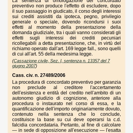
La sentenza di omologazione del concordato
preventivo non produce l'effetto di escludere, dopo
il suo passaggio in giudicato, il corso degli interessi
sui crediti assistiti da ipoteca, pegno, privilegio
generale o speciale, dovendo ricondursi i suoi
effetti al momento della presentazione della
domanda giudiziale, tra i quali vanno considerati gli
effetti sugli interessi dei crediti pecuniari
ricollegabili a detta presentazione, che, in virtù del
richiamo operato dall'art. 169 legge fall., sono quelli
di cui all'art. 55 della medesima legge.
(
Cassazione civile, Sez. I, sentenza n. 13357 del 7
giugno 2007
)
Cass. civ. n. 27489/2006
La procedura di concordato preventivo per garanzia
non preclude al creditore l'accertamento
dell'esistenza e entità del credito nell'ambito di un
autonomo giudizio di cognizione, anteriore alla
procedura o instaurato nel corso di essa, e la
quantificazione dell'importo originariamente dovuto,
contenuto nella sentenza che lo conclude,
costituisce la base su cui deve operarsi la c.d.
falcidia concordataria. Pertanto, al fine di calcolare
— in sede di opposizione all'esecuzione — l'esatta