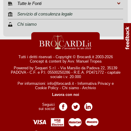
Tutte le Fonti
Servizio di consulenza legale
Chi siamo
Tutti i diritti riservati - Copyright © Brocardi.it 2003-2026
Concept & content by
Avv. Manuel Tropea
Powered by Sequeri S.r.l. - Via Marsilio da Padova 22, 35139
PADOVA - C.F. e P.I. 05500250286 - R.E.A. PD471772 - capitale
sociale i.v. 20.000
Per informazioni:
info@brocardi.it
-
Informativa Privacy
e
Cookie Policy
-
Chi siamo
-
Archivio
Lavora con noi
Seguici
Pagina Facebook
Pagina Twitter
Pagina LinkedIn
sui social