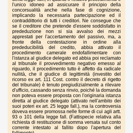
l'unico idoneo ad assicurare il principio della
concorsualità anche nella fase di cognizione,
implicando la necessaria partecipazione ed il
contraddittorio di tutti i creditori. Ne consegue che
se il creditore che pretende d'essere soddisfatto in
prededuzione non si sia avvalso dei mezzi
apprestati per l'accertamento del passivo, ma, a
fronte della contestazione in ordine alla
prededucibilità del credito, abbia attivato il
procedimento camerale endofallimentare con
l'istanza al giudice delegato ed abbia poi reclamato
al tribunale il provvedimento negativo emesso al
riguardo, il procedimento tutto è affetto da radicale
nullità, che il giudice di legittimità (investito del
ricorso ex art. 111 Cost. contro il decreto di rigetto
del tribunale) è tenuto pregiudizialmente a rilevare
d'ufficio, cassando senza rinvio, poiché la domanda
non poteva essere proposta con l'originaria istanza
diretta al giudice delegato (attivato nell'ambito dei
suoi poteri ex art. 25 legge fall.), ma la controversia
doveva essere promossa nelle forme di cui agli artt.
93 o 101 della legge fall. (Fattispecie relativa alla
richiesta di restituzione di somma versata sul conto
corrente intestato al fallito dopo l'apertura del
fallimento).