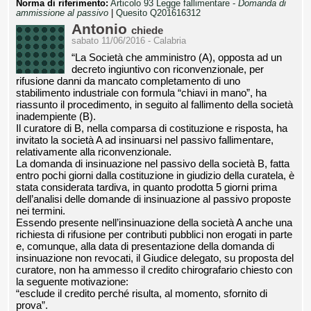
Norma di riferimento:
Articolo 93 Legge fallimentare -
Domanda di
ammissione al passivo
|
Quesito Q201616312
Antonio
chiede
sabato 11/06/2016 - Calabria
“La Società che amministro (A), opposta ad un
decreto ingiuntivo con riconvenzionale, per
rifusione danni da mancato completamento di uno
stabilimento industriale con formula “chiavi in mano”, ha
riassunto il procedimento, in seguito al fallimento della società
inadempiente (B).
Il curatore di B, nella comparsa di costituzione e risposta, ha
invitato la società A ad insinuarsi nel passivo fallimentare,
relativamente alla riconvenzionale.
La domanda di insinuazione nel passivo della società B, fatta
entro pochi giorni dalla costituzione in giudizio della curatela, è
stata considerata tardiva, in quanto prodotta 5 giorni prima
dell’analisi delle domande di insinuazione al passivo proposte
nei termini.
Essendo presente nell’insinuazione della società A anche una
richiesta di rifusione per contributi pubblici non erogati in parte
e, comunque, alla data di presentazione della domanda di
insinuazione non revocati, il Giudice delegato, su proposta del
curatore, non ha ammesso il credito chirografario chiesto con
la seguente motivazione:
“esclude il credito perché risulta, al momento, sfornito di
prova”.