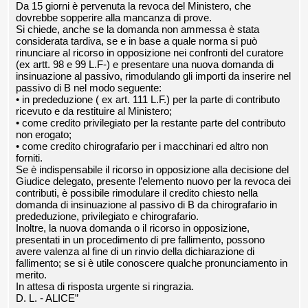
Da 15 giorni è pervenuta la revoca del Ministero, che
dovrebbe sopperire alla mancanza di prove.
Si chiede, anche se la domanda non ammessa è stata
considerata tardiva, se e in base a quale norma si può
rinunciare al ricorso in opposizione nei confronti del curatore
(ex artt. 98 e 99 L.F-) e presentare una nuova domanda di
insinuazione al passivo, rimodulando gli importi da inserire nel
passivo di B nel modo seguente:
• in prededuzione ( ex art. 111 L.F.) per la parte di contributo
ricevuto e da restituire al Ministero;
• come credito privilegiato per la restante parte del contributo
non erogato;
• come credito chirografario per i macchinari ed altro non
forniti.
Se è indispensabile il ricorso in opposizione alla decisione del
Giudice delegato, presente l’elemento nuovo per la revoca dei
contributi, è possibile rimodulare il credito chiesto nella
domanda di insinuazione al passivo di B da chirografario in
prededuzione, privilegiato e chirografario.
Inoltre, la nuova domanda o il ricorso in opposizione,
presentati in un procedimento di pre fallimento, possono
avere valenza al fine di un rinvio della dichiarazione di
fallimento; se si è utile conoscere qualche pronunciamento in
merito.
In attesa di risposta urgente si ringrazia.
D. L. - ALICE”