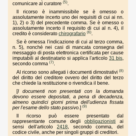
(5)
comunicare al curatore
.
Il ricorso è inammissibile se è omesso o
assolutamente incerto uno dei requisiti di cui ai nn.
1), 2) o 3) del precedente comma. Se è omesso o
assolutamente incerto il requisito di cui al n. 4), il
(6)
credito è considerato
chirografario
.
Se è omessa l'indicazione di cui al terzo comma,
n. 5), nonché nei casi di mancata consegna del
messaggio di posta elettronica certificata per cause
imputabili al destinatario si applica l'articolo
31 bis
,
(7)
secondo comma
.
(8)
Al ricorso sono allegati i documenti dimostrativi
del diritto del creditore ovvero del diritto del terzo
che chiede la restituzione o rivendica il bene.
[
I documenti non presentati con la domanda
devono essere depositati, a pena di decadenza,
almeno quindici giorni prima dell'udienza fissata
(9)
per l'esame dello stato passivo.
]
Il ricorso può essere presentato dal
rappresentante comune degli
obbligazionisti
ai
sensi dell'articolo
2418
, secondo comma, del
codice civile, anche per singoli gruppi di creditori.