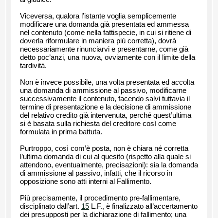
Viceversa, qualora l’istante voglia semplicemente
modificare una domanda già presentata ed ammessa
nel contenuto (come nella fattispecie, in cui si ritiene di
doverla riformulare in maniera più corretta), dovrà
necessariamente rinunciarvi e presentarne, come già
detto poc’anzi, una nuova, ovviamente con il limite della
tardività.
Non è invece possibile, una volta presentata ed accolta
una domanda di ammissione al passivo, modificarne
successivamente il contenuto, facendo salvi tuttavia il
termine di presentazione e la decisione di ammissione
del relativo credito già intervenuta, perché quest’ultima
si è basata sulla richiesta del creditore così come
formulata in prima battuta.
Purtroppo, così com’è posta, non è chiara né corretta
l’ultima domanda di cui al quesito (rispetto alla quale si
attendono, eventualmente, precisazioni): sia la domanda
di ammissione al passivo, infatti, che il ricorso in
opposizione sono atti interni al Fallimento.
Più precisamente, il procedimento pre-fallimentare,
disciplinato dall’art.
15
L.F., è finalizzato all’accertamento
dei presupposti per la dichiarazione di fallimento; una