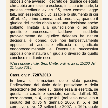
opposizione avverso il decreto del giudice delegato
che abbia ammesso o escluso, in tutto o in parte, la
pretesa creditoria ex art. 95, terzo comma, legge
fall., non essendo più utilizzabile lo strumento di cui
all'art. 41, primo comma, cod. proc. civ., quando il
giudice del merito abbia reso una decisione anche
soltanto limitata alla giurisdizione o ad altra
questione processuale, laddove il suddetto
provvedimento del giudice delegato ha natura
decisoria, è idoneo, ove non tempestivamente
opposto, ad acquisire efficacia di giudicato
endoprocedimentale e l'eventuale successiva
opposizione instaura un giudizio diverso da quello
concluso mediante esso.
(
Cassazione civile,
Sez. Unite
, ordinanza n. 15200 del
21 luglio 2015
)
Cass. civ. n. 7287/2013
In tema di formazione dello stato passivo,
l'indicazione del titolo della prelazione e della
descrizione del bene sul quale essa si esercita, se
questa ha carattere speciale, sancita dall'art. 93,
terzo comma, n. 4, legge fall. (nel testo novellato a
seguito del d.l.vo 9 gennaio 2006, n. 5, e del
correttivo d.l.vo 12 settembre 2007, n. 169), quale