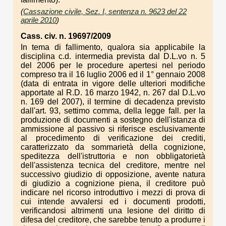
(
Cassazione civile, Sez. I, sentenza n. 9623 del 22
aprile 2010
)
Cass. civ. n. 19697/2009
In tema di fallimento, qualora sia applicabile la
disciplina c.d. intermedia prevista dal D.L.vo n. 5
del 2006 per le procedure apertesi nel periodo
compreso tra il 16 luglio 2006 ed il 1° gennaio 2008
(data di entrata in vigore delle ulteriori modifiche
apportate al R.D. 16 marzo 1942, n. 267 dal D.L.vo
n. 169 del 2007), il termine di decadenza previsto
dall'art. 93, settimo comma, della legge fall. per la
produzione di documenti a sostegno dell'istanza di
ammissione al passivo si riferisce esclusivamente
al procedimento di verificazione dei crediti,
caratterizzato da sommarietà della cognizione,
speditezza dell'istruttoria e non obbligatorietà
dell'assistenza tecnica del creditore, mentre nel
successivo giudizio di opposizione, avente natura
di giudizio a cognizione piena, il creditore può
indicare nel ricorso introduttivo i mezzi di prova di
cui intende avvalersi ed i documenti prodotti,
verificandosi altrimenti una lesione del diritto di
difesa del creditore, che sarebbe tenuto a produrre i