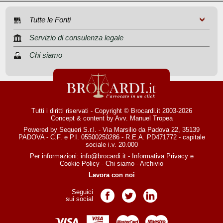
Tutte le Fonti
Servizio di consulenza legale
Chi siamo
Tutti i diritti riservati - Copyright © Brocardi.it 2003-2026
Concept & content by
Avv. Manuel Tropea
Powered by Sequeri S.r.l. - Via Marsilio da Padova 22, 35139
PADOVA - C.F. e P.I. 05500250286 - R.E.A. PD471772 - capitale
sociale i.v. 20.000
Per informazioni:
info@brocardi.it
-
Informativa Privacy
e
Cookie Policy
-
Chi siamo
-
Archivio
Lavora con noi
Seguici
Pagina Facebook
Pagina Twitter
Pagina LinkedIn
sui social