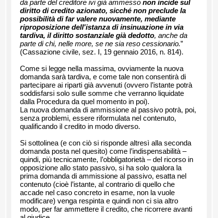
da parte del creditore ivi già ammesso
non incide sul
diritto di credito azionato, sicché non preclude la
possibilità di far valere nuovamente, mediante
riproposizione dell'istanza di insinuazione in via
tardiva, il diritto sostanziale già dedotto
, anche da
parte di chi, nelle more, se ne sia reso cessionario.
”
(Cassazione civile, sez. I, 19 gennaio 2016, n. 814).
Come si legge nella massima, ovviamente la nuova
domanda sarà tardiva, e come tale non consentirà di
partecipare ai riparti già avvenuti (ovvero l’istante potrà
soddisfarsi solo sulle somme che verranno liquidate
dalla Procedura da quel momento in poi).
La nuova domanda di ammissione al passivo potrà, poi,
senza problemi, essere riformulata nel contenuto,
qualificando il credito in modo diverso.
Si sottolinea (e con ciò si risponde altresì alla seconda
domanda posta nel quesito) come l’indispensabilità –
quindi, più tecnicamente, l’obbligatorietà – del ricorso in
opposizione allo stato passivo, si ha solo qualora la
prima domanda di ammissione al passivo, esatta nel
contenuto (cioè l’istante, al contrario di quello che
accade nel caso concreto in esame, non la vuole
modificare) venga respinta e quindi non ci sia altro
modo, per far ammettere il credito, che ricorrere avanti
al giudice.