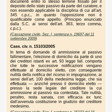
documenti entro lo stesso termine fissato per il
deposito dello stato passivo da parte del curatore, e
non essendo applicabile la disciplina di cui all'art.
345 c.p.c., in quanto l'opposizione non è
qualificabile come appello. (Principio enunciato
dalla S.C. ai sensi dell'art. 363, terzo comma,
c.p.c.).
(
Cassazione civile, Sez. I, sentenza n. 19697 del 11
settembre 2009
)
Cass. civ. n. 15103/2005
In tema di domande di ammissione al passivo
fallimentare, l'elezione di domicilio da parte di uno
dei creditori istanti ex art. 93 legge fall. comporta
che tutte le successive notificazioni vengano
effettuate al domicilio eletto, con conseguente
nullità della notifica del ricorso in impugnazione, ai
sensi dell'art. 100 della medesima legge, che sia
effettuata — anziché presso il domicilio eletto —
presso la sede legale del creditore la cui
ammissione al passivo sia contestata. Tale nullità,
peraltro, resta sanata, con efficacia ex tunc
dall'avvenuta costituzione in giudizio del creditore
medesimo.
(
Cassazione civile, Sez. I, sentenza n. 15103 del 16