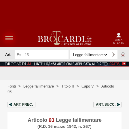
AREA
UTENTE
Art.
Fonti
>
Legge fallimentare
>
Titolo II
>
Capo V
>
Articolo
93
ART.
PREC.
ART.
SUCC.
Articolo
93
Legge fallimentare
(R.D. 16 marzo 1942, n. 267)