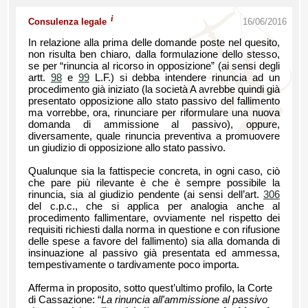
i
Consulenza legale
16/06/2016
In relazione alla prima delle domande poste nel quesito,
non risulta ben chiaro, dalla formulazione dello stesso,
se per “rinuncia al ricorso in opposizione” (ai sensi degli
artt.
98
e
99
L.F.) si debba intendere rinuncia ad un
procedimento già iniziato (la società A avrebbe quindi già
presentato opposizione allo stato passivo del fallimento
ma vorrebbe, ora, rinunciare per riformulare una nuova
domanda di ammissione al passivo), oppure,
diversamente, quale rinuncia preventiva a promuovere
un giudizio di opposizione allo stato passivo.
Qualunque sia la fattispecie concreta, in ogni caso, ciò
che pare più rilevante è che è sempre possibile la
rinuncia, sia al giudizio pendente (ai sensi dell’art.
306
del c.p.c., che si applica per analogia anche al
procedimento fallimentare, ovviamente nel rispetto dei
requisiti richiesti dalla norma in questione e con rifusione
delle spese a favore del fallimento) sia alla domanda di
insinuazione al passivo già presentata ed ammessa,
tempestivamente o tardivamente poco importa.
Afferma in proposito, sotto quest’ultimo profilo, la Corte
di Cassazione: “
La rinuncia all'ammissione al passivo