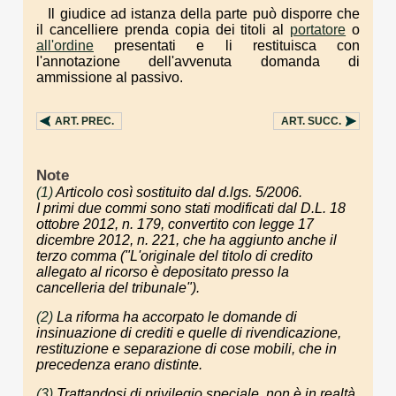
Il giudice ad istanza della parte può disporre che
il cancelliere prenda copia dei titoli al
portatore
o
all'ordine
presentati e li restituisca con
l'annotazione dell'avvenuta domanda di
ammissione al passivo.
ART.
PREC.
ART.
SUCC.
Note
(1)
Articolo così sostituito dal d.lgs. 5/2006.
I primi due commi sono stati modificati dal D.L. 18
ottobre 2012, n. 179, convertito con legge 17
dicembre 2012, n. 221, che ha aggiunto anche il
terzo comma ("
L'originale del titolo di credito
allegato al ricorso è depositato presso la
cancelleria del tribunale
").
(2)
La riforma ha accorpato le domande di
insinuazione di crediti e quelle di rivendicazione,
restituzione e separazione di cose mobili, che in
precedenza erano distinte.
(3)
Trattandosi di privilegio speciale, non è in realtà