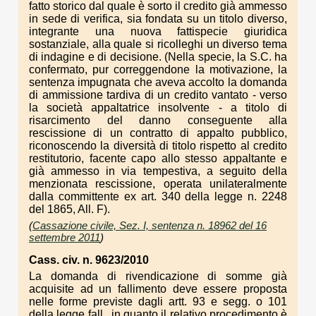
fatto storico dal quale è sorto il credito già ammesso
in sede di verifica, sia fondata su un titolo diverso,
integrante una nuova fattispecie giuridica
sostanziale, alla quale si ricolleghi un diverso tema
di indagine e di decisione. (Nella specie, la S.C. ha
confermato, pur correggendone la motivazione, la
sentenza impugnata che aveva accolto la domanda
di ammissione tardiva di un credito vantato - verso
la società appaltatrice insolvente - a titolo di
risarcimento del danno conseguente alla
rescissione di un contratto di appalto pubblico,
riconoscendo la diversità di titolo rispetto al credito
restitutorio, facente capo allo stesso appaltante e
già ammesso in via tempestiva, a seguito della
menzionata rescissione, operata unilateralmente
dalla committente ex art. 340 della legge n. 2248
del 1865, All. F).
(
Cassazione civile, Sez. I, sentenza n. 18962 del 16
settembre 2011
)
Cass. civ. n. 9623/2010
La domanda di rivendicazione di somme già
acquisite ad un fallimento deve essere proposta
nelle forme previste dagli artt. 93 e segg. o 101
della legge fall., in quanto il relativo procedimento è