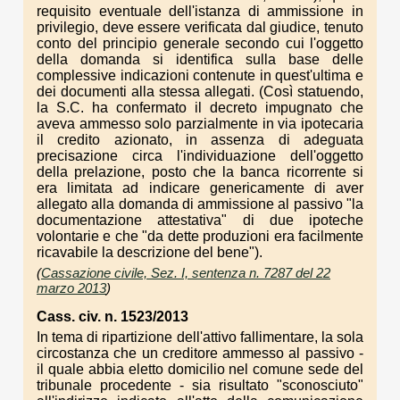
requisito eventuale dell'istanza di ammissione in
privilegio, deve essere verificata dal giudice, tenuto
conto del principio generale secondo cui l'oggetto
della domanda si identifica sulla base delle
complessive indicazioni contenute in quest'ultima e
dei documenti alla stessa allegati. (Così statuendo,
la S.C. ha confermato il decreto impugnato che
aveva ammesso solo parzialmente in via ipotecaria
il credito azionato, in assenza di adeguata
precisazione circa l'individuazione dell'oggetto
della prelazione, posto che la banca ricorrente si
era limitata ad indicare genericamente di aver
allegato alla domanda di ammissione al passivo "la
documentazione attestativa" di due ipoteche
volontarie e che "da dette produzioni era facilmente
ricavabile la descrizione del bene").
(
Cassazione civile, Sez. I, sentenza n. 7287 del 22
marzo 2013
)
Cass. civ. n. 1523/2013
In tema di ripartizione dell'attivo fallimentare, la sola
circostanza che un creditore ammesso al passivo -
il quale abbia eletto domicilio nel comune sede del
tribunale procedente - sia risultato "sconosciuto"