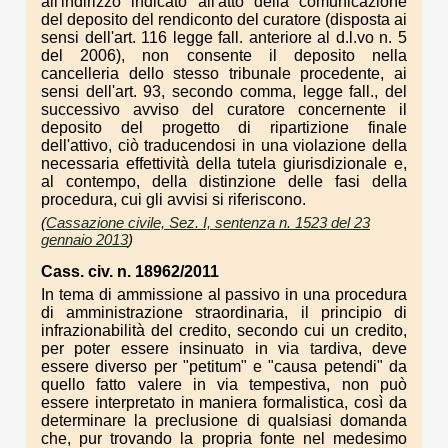
all'indirizzo indicato all'atto della comunicazione
del deposito del rendiconto del curatore (disposta ai
sensi dell'art. 116 legge fall. anteriore al d.l.vo n. 5
del 2006), non consente il deposito nella
cancelleria dello stesso tribunale procedente, ai
sensi dell'art. 93, secondo comma, legge fall., del
successivo avviso del curatore concernente il
deposito del progetto di ripartizione finale
dell'attivo, ciò traducendosi in una violazione della
necessaria effettività della tutela giurisdizionale e,
al contempo, della distinzione delle fasi della
procedura, cui gli avvisi si riferiscono.
(
Cassazione civile, Sez. I, sentenza n. 1523 del 23
gennaio 2013
)
Cass. civ. n. 18962/2011
In tema di ammissione al passivo in una procedura
di amministrazione straordinaria, il principio di
infrazionabilità del credito, secondo cui un credito,
per poter essere insinuato in via tardiva, deve
essere diverso per "petitum" e "causa petendi" da
quello fatto valere in via tempestiva, non può
essere interpretato in maniera formalistica, così da
determinare la preclusione di qualsiasi domanda
che, pur trovando la propria fonte nel medesimo