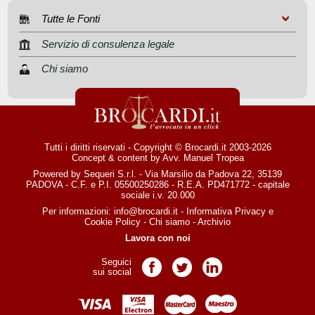
Tutte le Fonti
Servizio di consulenza legale
Chi siamo
Tutti i diritti riservati - Copyright © Brocardi.it 2003-2026
Concept & content by
Avv. Manuel Tropea
Powered by Sequeri S.r.l. - Via Marsilio da Padova 22, 35139
PADOVA - C.F. e P.I. 05500250286 - R.E.A. PD471772 - capitale
sociale i.v. 20.000
Per informazioni:
info@brocardi.it
-
Informativa Privacy
e
Cookie Policy
-
Chi siamo
-
Archivio
Lavora con noi
Seguici
Pagina Facebook
Pagina Twitter
Pagina LinkedIn
sui social