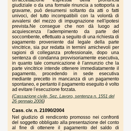
giudiziale o da una formale rinuncia a sottoporla a
gravame, può desumersi soltanto da atti o fatti
univoci, del tutto incompatibili con la volontà di
avvalersi del mezzo di impugnazione nell'ipotesi
prevista.Ne consegue che non dà luogo ad
acquiescenza l'adempimento da parte del
soccombente, effettuato a seguito di una richiesta di
pagamento proveniente dal legale della parte
vincitrice, sia pur redatta in termini amichevoli per
ragioni di colleganza professionale, dopo una
sentenza di condanna provvisoriamente esecutiva,
in quanto tale comunicazione è l'annunzio che la
parte vincitrice intende ottenere immediatamente il
pagamento, procedendo in sede esecutiva
mediante precetto in mancanza di un pagamento
spontaneo, e pertanto il pagamento eseguito è volto
ad evitare l'esecuzione forzata.
(
Cassazione civile, Sez. Lavoro, sentenza n. 1551 del
26 gennaio 2006
)
Cass. civ. n. 21090/2004
Nel giudizio di rendiconto promosso nei confronti
del soggetto obbligato alla presentazione del conto
al fine di ottenere il pagamento del saldo di