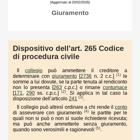
[Aggiornato al 20/02/2026]
Giuramento
Dispositivo dell'art. 265 Codice
di procedura civile
Il
collegio
può ammettere il creditore a
(1)
determinare con
giuramento
[
2736
n. 2 c.c.]
le
somme a lui dovute, se la parte tenuta al rendiconto
non lo presenta [
263
c.p.c.] o rimane
contumace
(2)
[
171
,
290
ss. c.p.c.]
. Si applica in tal caso la
(3)
disposizione dell'articolo
241
.
Il collegio può altresì ordinare a chi rende il
conto
(4)
di asseverare con giuramento
le partite per le
quali non si può o non si suole richiedere ricevuta;
ma può anche ammetterle senza giuramento,
(5)
quando sono verosimili e ragionevoli
.