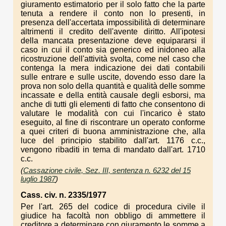
giuramento estimatorio per il solo fatto che la parte
tenuta a rendere il conto non lo presenti, in
presenza dell'accertata impossibilità di determinare
altrimenti il credito dell'avente diritto. All'ipotesi
della mancata presentazione deve equipararsi il
caso in cui il conto sia generico ed inidoneo alla
ricostruzione dell'attività svolta, come nel caso che
contenga la mera indicazione dei dati contabili
sulle entrare e sulle uscite, dovendo esso dare la
prova non solo della quantità e qualità delle somme
incassate e della entità causale degli esborsi, ma
anche di tutti gli elementi di fatto che consentono di
valutare le modalità con cui l'incarico è stato
eseguito, al fine di riscontrare un operato conforme
a quei criteri di buona amministrazione che, alla
luce del principio stabilito dall'art. 1176 c.c.,
vengono ribaditi in tema di mandato dall'art. 1710
c.c.
(
Cassazione civile, Sez. III, sentenza n. 6232 del 15
luglio 1987
)
Cass. civ. n. 2335/1977
Per l'art. 265 del codice di procedura civile il
giudice ha facoltà non obbligo di ammettere il
creditore a determinare con giuramento le somme a