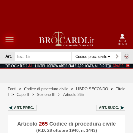
AREA
UTENTE
Art.
Fonti
>
Codice di procedura civile
>
LIBRO SECONDO
>
Titolo
I
>
Capo II
>
Sezione III
>
Articolo 265
ART.
PREC.
ART.
SUCC.
Articolo
265
Codice di procedura civile
(R.D. 28 ottobre 1940, n. 1443)