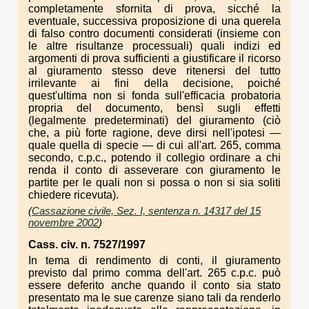
completamente sfornita di prova, sicché la
eventuale, successiva proposizione di una querela
di falso contro documenti considerati (insieme con
le altre risultanze processuali) quali indizi ed
argomenti di prova sufficienti a giustificare il ricorso
al giuramento stesso deve ritenersi del tutto
irrilevante ai fini della decisione, poiché
quest'ultima non si fonda sull'efficacia probatoria
propria del documento, bensì sugli effetti
(legalmente predeterminati) del giuramento (ciò
che, a più forte ragione, deve dirsi nell'ipotesi —
quale quella di specie — di cui all'art. 265, comma
secondo, c.p.c., potendo il collegio ordinare a chi
renda il conto di asseverare con giuramento le
partite per le quali non si possa o non si sia soliti
chiedere ricevuta).
(
Cassazione civile, Sez. I, sentenza n. 14317 del 15
novembre 2002
)
Cass. civ. n. 7527/1997
In tema di rendimento di conti, il giuramento
previsto dal primo comma dell'art. 265 c.p.c. può
essere deferito anche quando il conto sia stato
presentato ma le sue carenze siano tali da renderlo