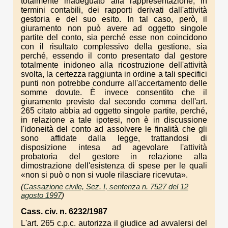
totalmente inadeguato alla rappresentazione, in
termini contabili, dei rapporti derivati dall'attività
gestoria e del suo esito. In tal caso, però, il
giuramento non può avere ad oggetto singole
partite del conto, sia perché esse non coincidono
con il risultato complessivo della gestione, sia
perché, essendo il conto presentato dal gestore
totalmente inidoneo alla ricostruzione dell'attività
svolta, la certezza raggiunta in ordine a tali specifici
punti non potrebbe condurre all'accertamento delle
somme dovute. È invece consentito che il
giuramento previsto dal secondo comma dell'art.
265 citato abbia ad oggetto singole partite, perché,
in relazione a tale ipotesi, non è in discussione
l'idoneità del conto ad assolvere le finalità che gli
sono affidate dalla legge, trattandosi di
disposizione intesa ad agevolare l'attività
probatoria del gestore in relazione alla
dimostrazione dell'esistenza di spese per le quali
«non si può o non si vuole rilasciare ricevuta».
(
Cassazione civile, Sez. I, sentenza n. 7527 del 12
agosto 1997
)
Cass. civ. n. 6232/1987
L'art. 265 c.p.c. autorizza il giudice ad avvalersi del