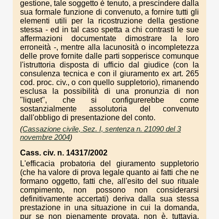
gestione, tale soggetto è tenuto, a prescindere dalla
sua formale funzione di convenuto, a fornire tutti gli
elementi utili per la ricostruzione della gestione
stessa - ed in tal caso spetta a chi contrasti le sue
affermazioni documentate dimostrare la loro
erroneità -, mentre alla lacunosità o incompletezza
delle prove fornite dalle parti sopperisce comunque
l'istruttoria disposta di ufficio dal giudice (con la
consulenza tecnica e con il giuramento ex art. 265
cod. proc. civ., o con quello suppletorio), rimanendo
esclusa la possibilità di una pronunzia di non
"liquet", che si configurerebbe come
sostanzialmente assolutoria del convenuto
dall'obbligo di presentazione del conto.
(
Cassazione civile, Sez. I, sentenza n. 21090 del 3
novembre 2004
)
Cass. civ. n. 14317/2002
L'efficacia probatoria del giuramento suppletorio
(che ha valore di prova legale quanto ai fatti che ne
formano oggetto, fatti che, all'esito del suo rituale
compimento, non possono non considerarsi
definitivamente accertati) deriva dalla sua stessa
prestazione in una situazione in cui la domanda,
pur se non pienamente provata, non è, tuttavia,