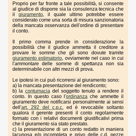
Proprio per far fronte a tale possibilità, si consente
al giudice di disporre sia la consulenza tecnica che
il
giuramento
, il quale ultimo potrebbe essere
considerato come una sorta di misura sanzionatoria
della mancata osservanza dell'ordine di presentare
il conto.
Il primo comma prende in considerazione la
possibilità che il giudice ammetta il creditore a
provare le somme che gli sono dovute tramite
giuramento estimatorio
, ovviamente nel caso in cui
l'ammontare delle somme di spettanza non sia
determinabile con altri mezzi di prova.
Le ipotesi in cui può ricorrersi al giuramento sono:
a) la mancata presentazione del rendiconto;
b) la
contumacia
del soggetto tenuto a rendere il
conto. In questo caso l'
ordinanza
che ammette il
giuramento deve notificarsi personalmente ai sensi
dell'
art. 292 del c.p.c.
ed è revocabile soltanto
qualora il gerente presenti il conto regolarmente
formato con i relativi documenti giustificativi prima
che il giuramento sia stato prestato.
c) la presentazione di un conto redatto in maniera
lacunosa e/o incompleta e privo delle c.d. pezze