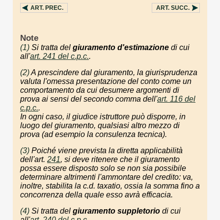
ART.
PREC.
ART.
SUCC.
Note
(1)
Si tratta del
giuramento d'estimazione
di cui
all'
art. 241 del c.p.c.
.
(2)
A prescindere dal giuramento, la giurisprudenza
valuta l'omessa presentazione del conto come un
comportamento da cui desumere argomenti di
prova ai sensi del secondo comma dell'
art. 116 del
c.p.c.
.
In ogni caso, il giudice istruttore può disporre, in
luogo del giuramento, qualsiasi altro mezzo di
prova (ad esempio la consulenza tecnica).
(3)
Poiché viene prevista la diretta applicabilità
dell'art.
241
, si deve ritenere che il giuramento
possa essere disposto solo se non sia possibile
determinare altrimenti l'ammontare del credito: va,
inoltre, stabilita la c.d.
taxatio
, ossia la somma fino a
concorrenza della quale esso avrà efficacia.
(4)
Si tratta del
giuramento suppletorio
di cui
all'
art. 240 del c.p.c.
.