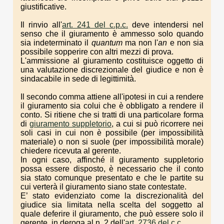
giustificative.
Il rinvio all'
art. 241 del c.p.c.
deve intendersi nel
senso che il giuramento è ammesso solo quando
sia indeterminato il
quantum
ma non l'
an
e non sia
possibile sopperire con altri mezzi di prova.
L'ammissione al giuramento costituisce oggetto di
una valutazione discrezionale del giudice e non è
sindacabile in sede di legittimità.
Il secondo comma attiene all'ipotesi in cui a rendere
il giuramento sia colui che è obbligato a rendere il
conto. Si ritiene che si tratti di una particolare forma
di
giuramento suppletorio
, a cui si può ricorrere nei
soli casi in cui non è possibile (per impossibilità
materiale) o non si suole (per impossibilità morale)
chiedere ricevuta al gerente.
In ogni caso, affinché il giuramento suppletorio
possa essere disposto, è necessario che il conto
sia stato comunque presentato e che le partite su
cui verterà il giuramento siano state contestate.
E’ stato evidenziato come la discrezionalità del
giudice sia limitata nella scelta del soggetto al
quale deferire il giuramento, che può essere solo il
gerente, in deroga al n. 2 dell'
art. 2736 del c.c.
.