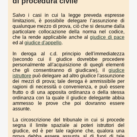
di procedura civile
Salvo i casi in cui la legge preveda espresse
limitazioni, è possibile delegare l’assunzione di
qualunque mezzo di prova, ciò che si desume dalla
particolare collocazione della norma nel codice,
che la rende applicabile anche al
giudice di pace
ed al
giudice d'appello
.
In deroga al c.d. principio dell'immediatezza
(secondo cui il giudice dovrebbe procedere
personalmente all'acquisizione di quegli elementi
che gli consentiranno di giudicare), il
giudice
istruttore
può delegare ad altro giudice l'assunzione
dei mezzi di prova; tale deroga è ammissibile per
ragioni di necessità o convenienza, e può essere
frutto o di una apposita ordinanza o della stessa
ordinanza con la quale il giudice delegante abbia
ammesso le prove che poi dovranno essere
assunte.
La circoscrizione del tribunale in cui si procede
segna il limite spaziale ai poteri istruttori del
giudice, ed è per tale ragione che, qualora una
prova debba essere assunta al di fuori di tale