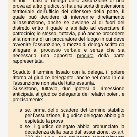
In tutti i casi di delega della assunzione di una
prova ad altro giudice, si ha una sorta di estensione
territoriale dell'ufficio del difensore della parte, il
quale può decidere di intervenire direttamente
all'assunzione, anche se avviene al di fuori del
distretto entro il quale è abilitato ad esercitare il
patrocinio; lo stesso, tuttavia, può anche procedere
alla nomina di un procuratore del luogo in cui deve
avvenire l'assunzione, a mezzo di delega scritta da
allegare al
processo verbale
e senza che sia
necessaria una apposita
procura
della parte
rappresentata.
Scaduto il termine fissato con la delega, il potere
ritorna al giudice delegante, anche nel caso in cui
l'assunzione non sia del tutto esaurita.
Sussistono, tuttavia, due ipotesi di rimessione
anticipata al giudice delegante dei relativi poteri, e
precisamente:
se, prima dello scadere del termine stabilito
per l'assunzione, il giudice delegato abbia già
espletato la prova;
se il giudice delegato abbia pronunciato la
decadenza della parte dall'assunzione, ex
art.