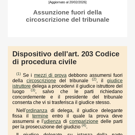
[Aggiornato al 20/02/2026]
Assunzione fuori della
circoscrizione del tribunale
Dispositivo dell'art. 203 Codice
di procedura civile
(1)
Se i
mezzi di prova
debbono assumersi fuori
(2)
della
circoscrizione
del tribunale
, il
giudice
istruttore
delega a procedervi il giudice istruttore del
(3)
luogo
, salvo che le parti richiedano
concordemente e il presidente del tribunale
consenta che vi si trasferisca il giudice stesso.
Nell'
ordinanza
di delega, il giudice delegante
fissa il
termine
entro il quale la prova deve
assumersi e l'
udienza
di
comparizione
delle parti
(4)
per la prosecuzione del giudizio
.
Il giudice delegato, su istanza della parte