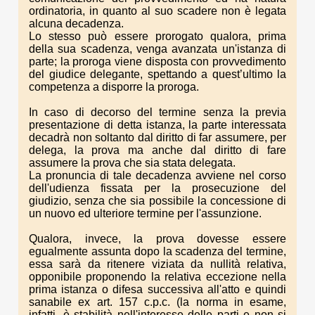
ordinatoria, in quanto al suo scadere non è legata
alcuna decadenza.
Lo stesso può essere prorogato qualora, prima
della sua scadenza, venga avanzata un'istanza di
parte; la proroga viene disposta con provvedimento
del giudice delegante, spettando a quest’ultimo la
competenza a disporre la proroga.
In caso di decorso del termine senza la previa
presentazione di detta istanza, la parte interessata
decadrà non soltanto dal diritto di far assumere, per
delega, la prova ma anche dal diritto di fare
assumere la prova che sia stata delegata.
La pronuncia di tale decadenza avviene nel corso
dell'udienza fissata per la prosecuzione del
giudizio, senza che sia possibile la concessione di
un nuovo ed ulteriore termine per l'assunzione.
Qualora, invece, la prova dovesse essere
egualmente assunta dopo la scadenza del termine,
essa sarà da ritenere viziata da nullità relativa,
opponibile proponendo la relativa eccezione nella
prima istanza o difesa successiva all'atto e quindi
sanabile ex art. 157 c.p.c. (la norma in esame,
infatti, è stabilità nell'interesse delle parti e non si