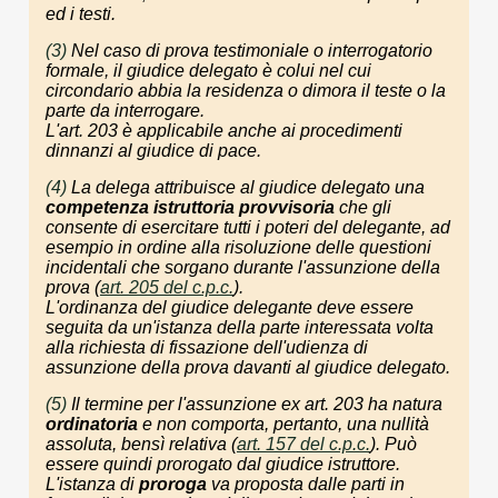
ed i testi.
(3)
Nel caso di prova testimoniale o interrogatorio
formale, il giudice delegato è colui nel cui
circondario abbia la residenza o dimora il teste o la
parte da interrogare.
L'art. 203 è applicabile anche ai procedimenti
dinnanzi al giudice di pace.
(4)
La delega attribuisce al giudice delegato una
competenza istruttoria provvisoria
che gli
consente di esercitare tutti i poteri del delegante, ad
esempio in ordine alla risoluzione delle questioni
incidentali che sorgano durante l'assunzione della
prova (
art. 205 del c.p.c.
).
L'ordinanza del giudice delegante deve essere
seguita da un'istanza della parte interessata volta
alla richiesta di fissazione dell'udienza di
assunzione della prova davanti al giudice delegato.
(5)
Il termine per l'assunzione
ex
art. 203 ha natura
ordinatoria
e non comporta, pertanto, una nullità
assoluta, bensì relativa (
art. 157 del c.p.c.
). Può
essere quindi prorogato dal giudice istruttore.
L'istanza di
proroga
va proposta dalle parti in