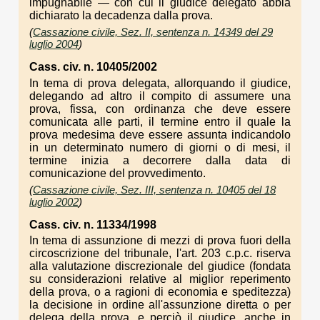
impugnabile — con cui il giudice delegato abbia
dichiarato la decadenza dalla prova.
(
Cassazione civile, Sez. II, sentenza n. 14349 del 29
luglio 2004
)
Cass. civ. n. 10405/2002
In tema di prova delegata, allorquando il giudice,
delegando ad altro il compito di assumere una
prova, fissa, con ordinanza che deve essere
comunicata alle parti, il termine entro il quale la
prova medesima deve essere assunta indicandolo
in un determinato numero di giorni o di mesi, il
termine inizia a decorrere dalla data di
comunicazione del provvedimento.
(
Cassazione civile, Sez. III, sentenza n. 10405 del 18
luglio 2002
)
Cass. civ. n. 11334/1998
In tema di assunzione di mezzi di prova fuori della
circoscrizione del tribunale, l'art. 203 c.p.c. riserva
alla valutazione discrezionale del giudice (fondata
su considerazioni relative al miglior reperimento
della prova, o a ragioni di economia e speditezza)
la decisione in ordine all'assunzione diretta o per
delega della prova, e perciò il giudice, anche in