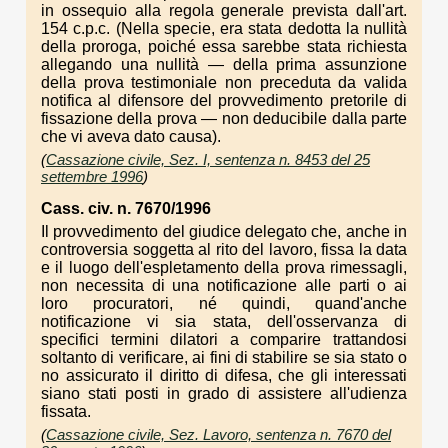
in ossequio alla regola generale prevista dall'art.
154 c.p.c. (Nella specie, era stata dedotta la nullità
della proroga, poiché essa sarebbe stata richiesta
allegando una nullità — della prima assunzione
della prova testimoniale non preceduta da valida
notifica al difensore del provvedimento pretorile di
fissazione della prova — non deducibile dalla parte
che vi aveva dato causa).
(
Cassazione civile, Sez. I, sentenza n. 8453 del 25
settembre 1996
)
Cass. civ. n. 7670/1996
Il provvedimento del giudice delegato che, anche in
controversia soggetta al rito del lavoro, fissa la data
e il luogo dell'espletamento della prova rimessagli,
non necessita di una notificazione alle parti o ai
loro procuratori, né quindi, quand'anche
notificazione vi sia stata, dell'osservanza di
specifici termini dilatori a comparire trattandosi
soltanto di verificare, ai fini di stabilire se sia stato o
no assicurato il diritto di difesa, che gli interessati
siano stati posti in grado di assistere all'udienza
fissata.
(
Cassazione civile, Sez. Lavoro, sentenza n. 7670 del