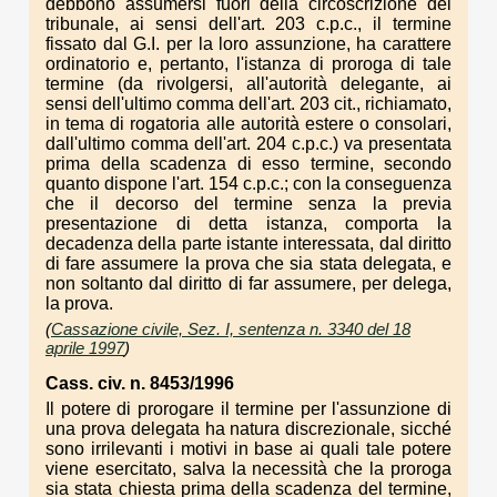
debbono assumersi fuori della circoscrizione del
tribunale, ai sensi dell'art. 203 c.p.c., il termine
fissato dal G.I. per la loro assunzione, ha carattere
ordinatorio e, pertanto, l'istanza di proroga di tale
termine (da rivolgersi, all'autorità delegante, ai
sensi dell'ultimo comma dell'art. 203 cit., richiamato,
in tema di rogatoria alle autorità estere o consolari,
dall'ultimo comma dell'art. 204 c.p.c.) va presentata
prima della scadenza di esso termine, secondo
quanto dispone l'art. 154 c.p.c.; con la conseguenza
che il decorso del termine senza la previa
presentazione di detta istanza, comporta la
decadenza della parte istante interessata, dal diritto
di fare assumere la prova che sia stata delegata, e
non soltanto dal diritto di far assumere, per delega,
la prova.
(
Cassazione civile, Sez. I, sentenza n. 3340 del 18
aprile 1997
)
Cass. civ. n. 8453/1996
Il potere di prorogare il termine per l'assunzione di
una prova delegata ha natura discrezionale, sicché
sono irrilevanti i motivi in base ai quali tale potere
viene esercitato, salva la necessità che la proroga
sia stata chiesta prima della scadenza del termine,