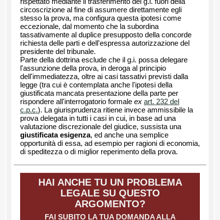
rispettato mediante il trasferimento del g.i. fuori della
circoscrizione al fine di assumere direttamente egli
stesso la prova, ma configura questa ipotesi come
eccezionale, dal momento che la subordina
tassativamente al duplice presupposto della concorde
richiesta delle parti e dell'espressa autorizzazione del
presidente del tribunale.
Parte della dottrina esclude che il g.i. possa delegare
l'assunzione della prova, in deroga al principio
dell'immediatezza, oltre ai casi tassativi previsti dalla
legge (tra cui è contemplata anche l'ipotesi della
giustificata mancata presentazione della parte per
rispondere all'interrogatorio formale
ex
art. 232 del
c.p.c.
). La giurisprudenza ritiene invece ammissibile la
prova delegata in tutti i casi in cui, in base ad una
valutazione discrezionale del giudice, sussista una
giustificata esigenza
, ed anche una semplice
opportunità di essa, ad esempio per ragioni di economia,
di speditezza o di miglior reperimento della prova.
HAI ANCHE TU UN PROBLEMA
LEGALE SU QUESTO
ARGOMENTO?
FAI SUBITO LA TUA DOMANDA ALLA