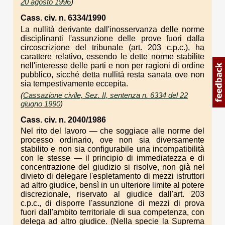
20 agosto 1996
)
Cass. civ. n. 6334/1990
La nullità derivante dall'inosservanza delle norme
disciplinanti l'assunzione delle prove fuori dalla
circoscrizione del tribunale (art. 203 c.p.c.), ha
carattere relativo, essendo le dette norme stabilite
nell'interesse delle parti e non per ragioni di ordine
pubblico, sicché detta nullità resta sanata ove non
sia tempestivamente eccepita.
(
Cassazione civile, Sez. II, sentenza n. 6334 del 22
giugno 1990
)
Cass. civ. n. 2040/1986
Nel rito del lavoro — che soggiace alle norme del
processo ordinario, ove non sia diversamente
stabilito e non sia configurabile una incompatibilità
con le stesse — il principio di immediatezza e di
concentrazione del giudizio si risolve, non già nel
divieto di delegare l'espletamento di mezzi istruttori
ad altro giudice, bensì in un ulteriore limite al potere
discrezionale, riservato al giudice dall'art. 203
c.p.c., di disporre l'assunzione di mezzi di prova
fuori dall'ambito territoriale di sua competenza, con
delega ad altro giudice. (Nella specie la Suprema