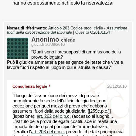
hanno espressamente richiesto la riservatezza.
Norma di riferimento:
Articolo 203 Codice proc. civile -
Assunzione
fuori della circoscrizione del tribunale
|
Quesito Q20101154
Anonimo
chiede
giovedì 30/09/2010
“Quali sono i presupposti di ammissione della
prova delegata?
Può il giudice ammetterla per esigenze del teste che vive e
lavora fuori rispetto al luogo in cui è istruita la causa?”
i
Consulenza legale
28/12/2010
Il luogo dell'assunzione dei mezzi di prova è
normalmente la sede dell'ufficio del giudice, con
eccezione per quei mezzi di prova che debbono
assumersi fuori dalla sede giudiziaria: [[259c.p.c.]]
(ispezione);
art. 262 del c.p.c.
(accesso ai luoghi)...
L'istituto della prova delegata costituisce in realtà una
importante deroga al principio dell'immediatezza.
Peraltro l'
art. 203 del c.p.c.
prevede che tale principio sia