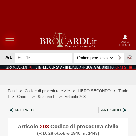
AREA
UTENTE
Art.
Fonti
>
Codice di procedura civile
>
LIBRO SECONDO
>
Titolo
I
>
Capo II
>
Sezione III
>
Articolo 203
ART.
PREC.
ART.
SUCC.
Articolo
203
Codice di procedura civile
(R.D. 28 ottobre 1940, n. 1443)