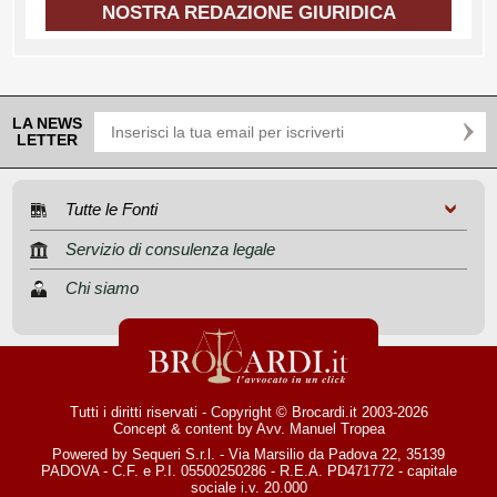
NOSTRA REDAZIONE GIURIDICA
LA NEWS
LETTER
Tutte le Fonti
Servizio di consulenza legale
Chi siamo
Tutti i diritti riservati - Copyright © Brocardi.it 2003-2026
Concept & content by
Avv. Manuel Tropea
Powered by Sequeri S.r.l. - Via Marsilio da Padova 22, 35139
PADOVA - C.F. e P.I. 05500250286 - R.E.A. PD471772 - capitale
sociale i.v. 20.000