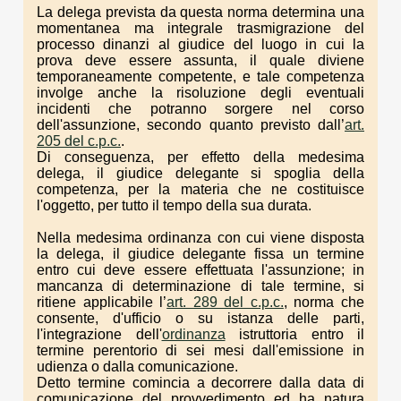
La delega prevista da questa norma determina una
momentanea ma integrale trasmigrazione del
processo dinanzi al giudice del luogo in cui la
prova deve essere assunta, il quale diviene
temporaneamente competente, e tale competenza
involge anche la risoluzione degli eventuali
incidenti che potranno sorgere nel corso
dell'assunzione, secondo quanto previsto dall’
art.
205 del c.p.c.
.
Di conseguenza, per effetto della medesima
delega, il giudice delegante si spoglia della
competenza, per la materia che ne costituisce
l'oggetto, per tutto il tempo della sua durata.
Nella medesima ordinanza con cui viene disposta
la delega, il giudice delegante fissa un termine
entro cui deve essere effettuata l'assunzione; in
mancanza di determinazione di tale termine, si
ritiene applicabile l’
art. 289 del c.p.c.
, norma che
consente, d'ufficio o su istanza delle parti,
l'integrazione dell'
ordinanza
istruttoria entro il
termine perentorio di sei mesi dall'emissione in
udienza o dalla comunicazione.
Detto termine comincia a decorrere dalla data di
comunicazione del provvedimento ed ha natura