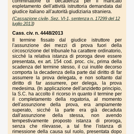
comminatorie di decadenza per il mancato
espletamento dell'attività istruttoria demandata dal
giudice italiano all'autorità giudiziaria straniera.
(
Cassazione civile, Sez. VI-1, sentenza n. 17299 del 12
luglio 2013
)
Cass. civ. n. 4448/2013
Il termine fissato dal giudice istruttore per
l'assunzione dei mezzi di prova fuori della
circoscrizione del tribunale ha carattere ordinatorio,
sicché la relativa istanza di proroga deve essere
presentata, ex art. 154 cod. proc. civ., prima della
scadenza del termine stesso, il cui inutile decorso
comporta la decadenza della parte dal diritto di far
assumere la prova delegata, e non soltanto dal
diritto di far assumere, per delega, la prova
medesima. (In applicazione dell'anzidetto principio,
la S.C. ha accolto il ricorso in quanto il termine per
il completamento della rogatoria, al momento
dell'assunzione della prova, era ampiamente
superato, sicché la parte era già decaduta
dall'assunzione della stessa, non avendo
tempestivamente proposto istanza di proroga,
senza che rilevasse, a tal fine l'istanza di
rimessione della causa sul ruolo, presentata dopo