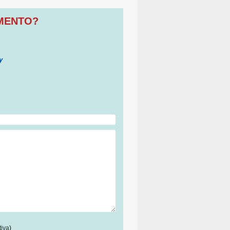
OMENTO?
tiva
)