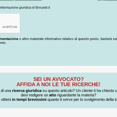
informazione giuridica di Brocardi.it
umentazione
o altro materiale informativo relativo al quesito posto, basterà se
ento.
SEI UN AVVOCATO?
AFFIDA A NOI LE TUE RICERCHE!
i di una
ricerca giuridica
su questo articolo? Un cliente ti ha chiesto 
devi redigere un
atto
riguardante la materia?
 ottieni
in tempi brevissimi
quanto ti serve per lo svolgimento della tu