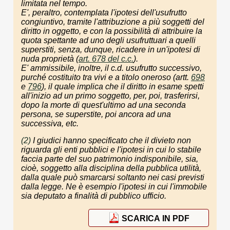
limitata nel tempo.
E', peraltro, contemplata l'ipotesi dell'usufrutto
congiuntivo, tramite l'attribuzione a più soggetti del
diritto in oggetto, e con la possibilità di attribuire la
quota spettante ad uno degli usufruttuari a quelli
superstiti, senza, dunque, ricadere in un'ipotesi di
nuda proprietà (
art. 678 del c.c.
).
E' ammissibile, inoltre, il c.d. usufrutto successivo,
purché costituito tra vivi e a titolo oneroso (artt.
698
e
796
), il quale implica che il diritto in esame spetti
all'inizio ad un primo soggetto, per, poi, trasferirsi,
dopo la morte di quest'ultimo ad una seconda
persona
,
se superstite, poi ancora ad una
successiva, etc.
(2)
I giudici hanno specificato che il divieto non
riguarda gli enti pubblici e l'ipotesi in cui lo stabile
faccia parte del suo patrimonio indisponibile, sia,
cioè, soggetto alla disciplina della pubblica utilità,
dalla quale può smarcarsi soltanto nei casi previsti
dalla legge. Ne è esempio l'ipotesi in cui l'immobile
sia deputato a finalità di pubblico ufficio.
SCARICA IN PDF