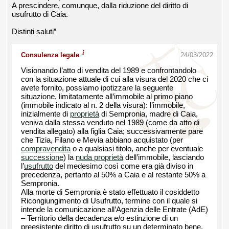
A prescindere, comunque, dalla riduzione del diritto di
usufrutto di Caia.
Distinti saluti”
i
Consulenza legale
24/03/2022
Visionando l’atto di vendita del 1989 e confrontandolo
con la situazione attuale di cui alla visura del 2020 che ci
avete fornito, possiamo ipotizzare la seguente
situazione, limitatamente all’immobile al primo piano
(immobile indicato al n. 2 della visura): l’immobile,
inizialmente di
proprietà
di Sempronia, madre di Caia,
veniva dalla stessa venduto nel 1989 (come da atto di
vendita allegato) alla figlia Caia; successivamente pare
che Tizia, Filano e Mevia abbiano acquistato (per
compravendita
o a qualsiasi titolo, anche per eventuale
successione
) la
nuda proprietà
dell’immobile, lasciando
l’
usufrutto
del medesimo così come era già diviso in
precedenza, pertanto al 50% a Caia e al restante 50% a
Sempronia.
Alla morte di Sempronia è stato effettuato il cosiddetto
Ricongiungimento di Usufrutto, termine con il quale si
intende la comunicazione all’Agenzia delle Entrate (AdE)
– Territorio della decadenza e/o estinzione di un
preesistente diritto di usufrutto su un determinato bene.