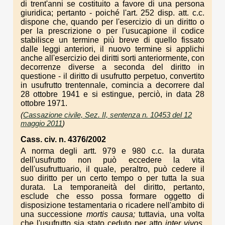
di trent'anni se costituito a favore di una persona
giuridica; pertanto - poiché l'art. 252 disp. att. c.c.
dispone che, quando per l'esercizio di un diritto o
per la prescrizione o per l'usucapione il codice
stabilisce un termine più breve di quello fissato
dalle leggi anteriori, il nuovo termine si applichi
anche all'esercizio dei diritti sorti anteriormente, con
decorrenze diverse a seconda del diritto in
questione - il diritto di usufrutto perpetuo, convertito
in usufrutto trentennale, comincia a decorrere dal
28 ottobre 1941 e si estingue, perciò, in data 28
ottobre 1971.
(
Cassazione civile, Sez. II, sentenza n. 10453 del 12
maggio 2011
)
Cass. civ. n. 4376/2002
A norma degli artt. 979 e 980 c.c. la durata
dell'usufrutto non può eccedere la vita
dell'usufruttuario, il quale, peraltro, può cedere il
suo diritto per un certo tempo o per tutta la sua
durata. La temporaneità del diritto, pertanto,
esclude che esso possa formare oggetto di
disposizione testamentaria o ricadere nell'ambito di
una successione
mortis causa;
tuttavia, una volta
che l'usufrutto sia stato ceduto per atto
inter vivos,