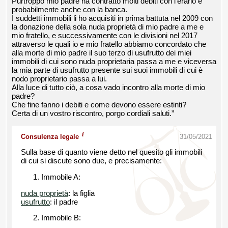
Purtroppo mio padre ha contratto molti debiti con l'erario e
probabilmente anche con la banca.
I suddetti immobili li ho acquisiti in prima battuta nel 2009 con
la donazione della sola nuda proprietà di mio padre a me e
mio fratello, e successivamente con le divisioni nel 2017
attraverso le quali io e mio fratello abbiamo concordato che
alla morte di mio padre il suo terzo di usufrutto dei miei
immobili di cui sono nuda proprietaria passa a me e viceversa
la mia parte di usufrutto presente sui suoi immobili di cui è
nodo proprietario passa a lui.
Alla luce di tutto ciò, a cosa vado incontro alla morte di mio
padre?
Che fine fanno i debiti e come devono essere estinti?
Certa di un vostro riscontro, porgo cordiali saluti.”
i
Consulenza legale
31/05/2021
Sulla base di quanto viene detto nel quesito gli immobili
di cui si discute sono due, e precisamente:
Immobile A:
nuda proprietà
: la figlia
usufrutto
: il padre
Immobile B: