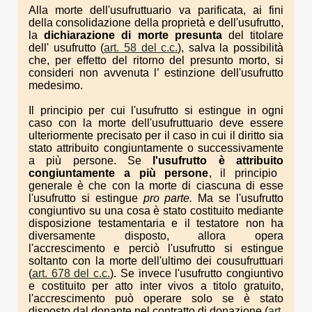
Alla morte dell'usufruttuario va parificata, ai fini
della consolidazione della proprietà e dell'usufrutto,
la
dichiarazione di morte
presunta
del titolare
dell' usufrutto (
art. 58 del c.c.
), salva la possibilità
che, per effetto del ritorno del presunto morto, si
consideri non avvenuta l’ estinzione dell'usufrutto
medesimo.
Il principio per cui l'usufrutto si estingue in ogni
caso con la morte dell'usufruttuario deve essere
ulteriormente precisato per il caso in cui il diritto sia
stato attribuito congiuntamente o successivamente
a più persone. Se
l'usufrutto è attribuito
congiuntamente a più persone
, il principio
generale è che con la morte di ciascuna di esse
l'usufrutto si estingue
pro parte.
Ma se l'usufrutto
congiuntivo su una cosa è stato costituito mediante
disposizione testamentaria e il testatore non ha
diversamente disposto, allora opera
l'accrescimento e perciò l'usufrutto si estingue
soltanto con la morte dell'ultimo dei cousufruttuari
(
art. 678 del c.c.
). Se invece l'usufrutto congiuntivo
e costituito per atto inter vivos a titolo gratuito,
l'accrescimento può operare solo se è stato
disposto dal donante nel contratto di donazione (
art.