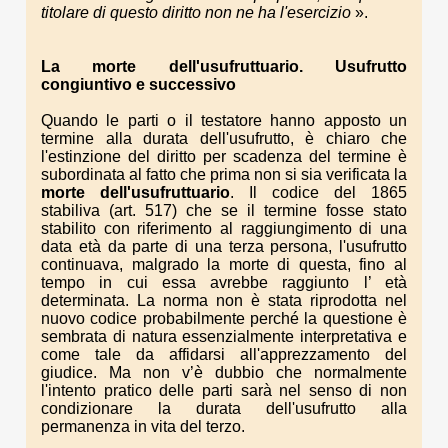
titolare
di questo diritto non ne ha
l'esercizio
».
La morte
dell'usufruttuario.
Usufrutto
congiuntivo
e
successivo
Quando le parti o il testatore hanno apposto un
termine alla durata dell'usufrutto, è chiaro che
l'estinzione del diritto per scadenza del termine è
subordinata al fatto che prima non si sia verificata la
morte dell'usufruttuario
. Il codice del 1865
stabiliva (art. 517) che se il termine fosse stato
stabilito con riferimento al raggiungimento di una
data età da parte di una terza persona, l'usufrutto
continuava, malgrado la morte di questa, fino al
tempo in cui essa avrebbe raggiunto l’ età
determinata. La norma non è stata riprodotta nel
nuovo codice probabilmente perché la questione è
sembrata di natura essenzialmente interpretativa e
come tale da affidarsi all'apprezzamento del
giudice. Ma non v’è dubbio che normalmente
l'intento pratico delle parti sarà nel senso di non
condizionare la durata dell'usufrutto alla
permanenza in vita del terzo.