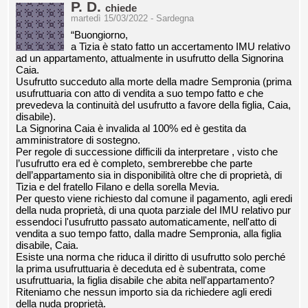
P. D.
chiede
martedì 15/03/2022 - Sardegna
“Buongiorno,
a Tizia è stato fatto un accertamento IMU relativo
ad un appartamento, attualmente in usufrutto della Signorina
Caia.
Usufrutto succeduto alla morte della madre Sempronia (prima
usufruttuaria con atto di vendita a suo tempo fatto e che
prevedeva la continuità del usufrutto a favore della figlia, Caia,
disabile).
La Signorina Caia è invalida al 100% ed è gestita da
amministratore di sostegno.
Per regole di successione difficili da interpretare , visto che
l’usufrutto era ed è completo, sembrerebbe che parte
dell’appartamento sia in disponibilità oltre che di proprietà, di
Tizia e del fratello Filano e della sorella Mevia.
Per questo viene richiesto dal comune il pagamento, agli eredi
della nuda proprietà, di una quota parziale del IMU relativo pur
essendoci l'usufrutto passato automaticamente, nell'atto di
vendita a suo tempo fatto, dalla madre Sempronia, alla figlia
disabile, Caia.
Esiste una norma che riduca il diritto di usufrutto solo perché
la prima usufruttuaria è deceduta ed è subentrata, come
usufruttuaria, la figlia disabile che abita nell'appartamento?
Riteniamo che nessun importo sia da richiedere agli eredi
della nuda proprietà.