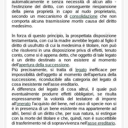
automaticamente e senza necessità di alcun atto -
l’estinzione del diritto, con conseguente riespansione
della piena proprietà in capo al nudo proprietario,
secondo un meccanismo di
consolidazione
che non
comporta alcuna trasmissione
mortis causa
del diritto
medesimo.
In forza di questo principio, la prospettata disposizione
testamentaria, con cui la madre avrebbe legato al figlio il
diritto di usufrutto di cui la medesima è titolare, non può
che risolversi in una disposizione priva di effetti, tenuto
conto, come si è appena detto, che oggetto di tale legato
è un diritto destinato a non esistere al momento
dell’
apertura della successione
.
Più precisamente, si tratta di
legato
inefficace per
impossibilità dell’oggetto al momento dell’apertura della
successione, riconducibile alla categoria del legato di
cosa inesistente nell’asse ereditario.
A differenza del legato di cosa altrui, il quale può
eventualmente produrre effetti obbligatori, se risulta
espressamente la volontà del testatore di imporre
all’
onerato
l’acquisto del bene, nel caso di specie non si
è in presenza di un bene esistente ma appartenente ad
altri, bensì di un diritto che, per sua natura, si estingue
con la morte del titolare e che, quindi, non è suscettibile
di trasferimento né di sopravvivenza nell’
asse ereditario
.