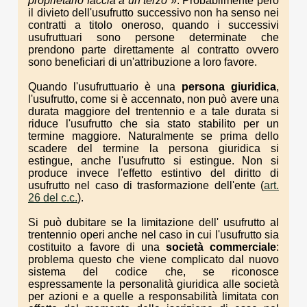
proprietario
faccia a
un terzo
». Probabilmente però
il divieto dell'usufrutto successivo non ha senso nei
contratti a titolo oneroso, quando i successivi
usufruttuari sono persone determinate che
prendono parte direttamente al contratto ovvero
sono beneficiari di un'attribuzione a loro favore.
Quando l'usufruttuario è una
persona giuridica
,
l'usufrutto, come si è accennato, non può avere una
durata maggiore del trentennio e a tale durata si
riduce l'usufrutto che sia stato stabilito per un
termine maggiore. Naturalmente se prima dello
scadere del termine la persona giuridica si
estingue, anche l'usufrutto si estingue. Non si
produce invece l'effetto estintivo del diritto di
usufrutto nel caso di trasformazione dell'ente (
art.
26 del c.c.
).
Si può dubitare se la limitazione dell' usufrutto al
trentennio operi anche nel caso in cui l'usufrutto sia
costituito a favore di una
società com
merciale
:
problema questo che viene complicato dal nuovo
sistema del codice che, se riconosce
espressamente la personalità giuridica alle società
per azioni e a quelle a responsabilità limitata con