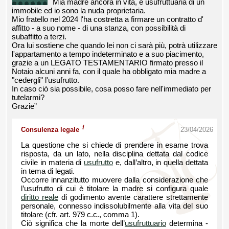
Mia madre ancora in vita, è usufruttuaria di un
immobile ed io sono la nuda proprietaria.
Mio fratello nel 2024 l'ha costretta a firmare un contratto d'
affitto - a suo nome - di una stanza, con possibilità di
subaffitto a terzi.
Ora lui sostiene che quando lei non ci sarà più, potrà utilizzare
l'appartamento a tempo indeterminato e a suo piacimento,
grazie a un LEGATO TESTAMENTARIO firmato presso il
Notaio alcuni anni fa, con il quale ha obbligato mia madre a
"cedergli" l'usufrutto.
In caso ciò sia possibile, cosa posso fare nell'immediato per
tutelarmi?
Grazie”
i
Consulenza legale
23/04/2026
La questione che si chiede di prendere in esame trova
risposta, da un lato, nella disciplina dettata dal codice
civile in materia di
usufrutto
e, dall’altro, in quella dettata
in tema di legati.
Occorre innanzitutto muovere dalla considerazione che
l’usufrutto di cui è titolare la madre si configura quale
diritto reale
di godimento avente carattere strettamente
personale, connesso indissolubilmente alla vita del suo
titolare (cfr. art. 979 c.c., comma 1).
Ciò significa che la morte dell’
usufruttuario
determina -