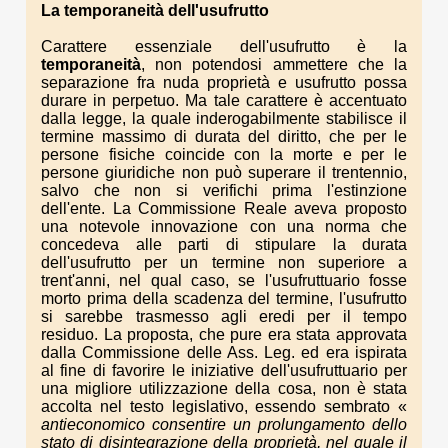
La
temporaneità
dell'usufrutto
Carattere essenziale dell'usufrutto è la
temporaneità
, non potendosi ammettere che la
separazione fra nuda proprietà e usufrutto possa
durare in perpetuo. Ma tale carattere è accentuato
dalla legge, la quale inderogabilmente stabilisce il
termine massimo di durata del diritto, che per le
persone fisiche coincide con la morte e per le
persone giuridiche non può superare il trentennio,
salvo che non si verifichi prima l'estinzione
dell'ente. La Commissione Reale aveva proposto
una notevole innovazione con una norma che
concedeva alle parti di stipulare la durata
dell'usufrutto per un termine non superiore a
trent'anni, nel qual caso, se l'usufruttuario fosse
morto prima della scadenza del termine, l'usufrutto
si sarebbe trasmesso agli eredi per il tempo
residuo. La proposta, che pure era stata approvata
dalla Commissione delle Ass. Leg. ed era ispirata
al fine di favorire le iniziative dell'usufruttuario per
una migliore utilizzazione della cosa, non è stata
accolta nel testo legislativo, essendo sembrato «
antieconomico consentire
un prolunga
mento dello
stato di disintegrazione
della proprietà, nel quale
il