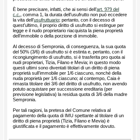
È bene precisare, infatti, che ai sensi dell’
art. 979 del
c.c.
, comma 1, la durata dell’usufrutto non può eccedere
la vita dell’
usufruttuario
; pertanto, con il decesso di
quest’ultimo, il proprio diritto di usufrutto si estingue per
legge e il nudo proprietario riacquista la piena proprietà
dell’immobile o della porzione di immobile.
Al decesso di Sempronia, di conseguenza, la sua quota
del 50% (3/6) di usufrutto si è estinta e, pertanto, con il
ricongiungimento di usufrutto, si è trasferita pro quota ai
nudi proprietari, Tizia, Filano e Mevia; in questo modo
questi ultimi sono diventati titolari di un diritto di piena
proprietà sull’immobile per 1/6 ciascuno, nonché della
nuda proprietà per 1/6 ciascuno; al contempo, Caia è
rimasta titolare dei 3/6 del diritto di usufrutto, non avendo
potuto acquistare per successione ereditaria (per
previsione legislativa) la residua quota di 3/6 della madre
Sempronia.
Per tali ragioni, la pretesa del Comune relativa al
pagamento della quota di IMU spettante al titolare di un
diritto di piena proprietà (Tizia, Filano e Mevia) è
giustificata e il pagamento è effettivamente dovuto.