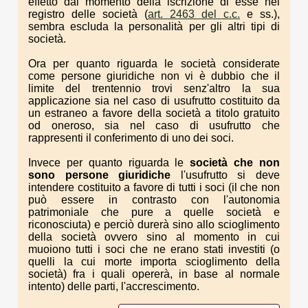
effetto dal momento della iscrizione di esse nel
registro delle società (
art. 2463 del c.c.
e ss.),
sembra escluda la personalità per gli altri tipi di
società.
Ora per quanto riguarda le società considerate
come persone giuridiche non vi è dubbio che il
limite del trentennio trovi senz'altro la sua
applicazione sia nel caso di usufrutto costituito da
un estraneo a favore della società a titolo gratuito
od oneroso, sia nel caso di usufrutto che
rappresenti il conferimento di uno dei soci.
Invece per quanto riguarda le
società che non
sono persone giuridiche
l'usufrutto si deve
intendere costituito a favore di tutti i soci (il che non
può essere in contrasto con l'autonomia
patrimoniale che pure a quelle società e
riconosciuta) e perciò durerà sino allo scioglimento
della società ovvero sino al momento in cui
muoiono tutti i soci che ne erano stati investiti (o
quelli la cui morte importa scioglimento della
società) fra i quali opererà, in base al normale
intento) delle parti, l'accrescimento.