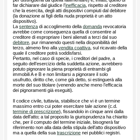
far dichiarare dal giudice l’
inefficacia
, rispetto al creditore
che la esercita, degli atti dispositivi compiuti dal debitore
(la donazione ai figli della nuda proprietà è un atto
dispositivo).
La
sentenza
di accoglimento della
domanda
revocatoria
avrebbe come conseguenza quella di consentire al
creditore di espropriare i beni alienati a terzi dal suo
debitore
, pur rimanendo questi nella disponibilità del
terzo, almeno fino alla
vendita coattiva
, sul ricavato della
quale il creditore potrà soddisfarsi.
Pertanto, nel caso di specie, i creditori del padre, a
seguito dell’esercizio della suddetta azione, avrebbero
potuto pignorare la piena proprietà di entrambi gli
immobili A e B e non limitarsi a pignorare il solo
usufrutto, diritto che, come già detto, si estinguerà alla
morte del suo titolare (venendo anche meno l’efficacia
dei pignoramenti già eseguiti).
Il codice civile, tuttavia, stabilisce che vi è un termine
massimo entro cui poter esercitare tale azione (c.d.
termine di prescrizione
), fissandolo in cinque anni dalla
data dell’atto; a tal proposito la giurisprudenza ha chiarito
che, per il computo del termine iniziale, bisognerà far
riferimento non alla data della stipula dell’atto dispositivo
ma a quella della sua
trascrizione
nei pubblici registri.