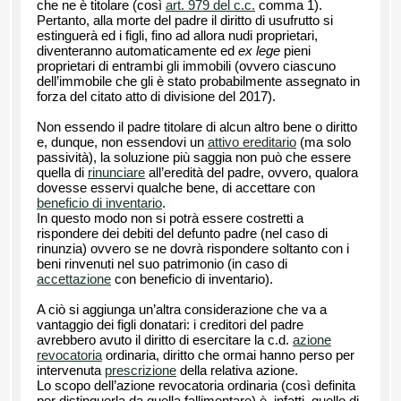
che ne è titolare (così
art. 979 del c.c.
comma 1).
Pertanto, alla morte del padre il diritto di usufrutto si
estinguerà ed i figli, fino ad allora nudi proprietari,
diventeranno automaticamente ed
ex lege
pieni
proprietari di entrambi gli immobili (ovvero ciascuno
dell’immobile che gli è stato probabilmente assegnato in
forza del citato atto di divisione del 2017).
Non essendo il padre titolare di alcun altro bene o diritto
e, dunque, non essendovi un
attivo ereditario
(ma solo
passività), la soluzione più saggia non può che essere
quella di
rinunciare
all’eredità del padre, ovvero, qualora
dovesse esservi qualche bene, di accettare con
beneficio di inventario
.
In questo modo non si potrà essere costretti a
rispondere dei debiti del defunto padre (nel caso di
rinunzia) ovvero se ne dovrà rispondere soltanto con i
beni rinvenuti nel suo patrimonio (in caso di
accettazione
con beneficio di inventario).
A ciò si aggiunga un’altra considerazione che va a
vantaggio dei figli donatari: i creditori del padre
avrebbero avuto il diritto di esercitare la c.d.
azione
revocatoria
ordinaria, diritto che ormai hanno perso per
intervenuta
prescrizione
della relativa azione.
Lo scopo dell’azione revocatoria ordinaria (così definita
per distinguerla da quella fallimentare) è, infatti, quello di