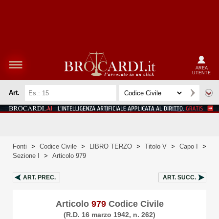
AREA
UTENTE
Art.
Fonti
>
Codice Civile
>
LIBRO TERZO
>
Titolo V
>
Capo I
>
Sezione I
>
Articolo 979
ART.
PREC.
ART.
SUCC.
Articolo
979
Codice Civile
(R.D. 16 marzo 1942, n. 262)