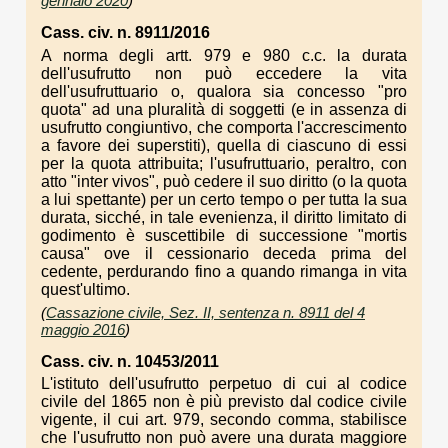
gennaio 2020
)
Cass. civ. n. 8911/2016
A norma degli artt. 979 e 980 c.c. la durata
dell'usufrutto non può eccedere la vita
dell'usufruttuario o, qualora sia concesso "pro
quota" ad una pluralità di soggetti (e in assenza di
usufrutto congiuntivo, che comporta l'accrescimento
a favore dei superstiti), quella di ciascuno di essi
per la quota attribuita; l'usufruttuario, peraltro, con
atto "inter vivos", può cedere il suo diritto (o la quota
a lui spettante) per un certo tempo o per tutta la sua
durata, sicché, in tale evenienza, il diritto limitato di
godimento è suscettibile di successione "mortis
causa" ove il cessionario deceda prima del
cedente, perdurando fino a quando rimanga in vita
quest'ultimo.
(
Cassazione civile, Sez. II, sentenza n. 8911 del 4
maggio 2016
)
Cass. civ. n. 10453/2011
L'istituto dell'usufrutto perpetuo di cui al codice
civile del 1865 non è più previsto dal codice civile
vigente, il cui art. 979, secondo comma, stabilisce
che l'usufrutto non può avere una durata maggiore