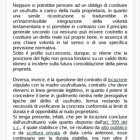
Neppure si potrebbe pensare ad un obbligo di costituire
un usufrutto a carico della nuda proprietaria, in quanto
una simile ricostruzione si tradurrebbe in
un’inammissibile integrazione della volontà
testamentaria e si porrebbe in contrasto con il principio
generale secondo cui nessuno può essere costretto a
costituire un diritto reale sul proprio bene, in assenza di
una chiara volontà in tal senso o di una specifica
previsione normativa.
Sotto il profilo successorio, dunque, si ritiene che la
posizione del figlio non possa fondarsi su un valido titolo
idoneo a incidere sulla futura consolidazione della piena
proprietà.
Diversa, invece, è la questione del contratto di
locazione
stipulato con la madre usufruttuaria, contratto che deve
ritenersi in linea generale legittimo, in quanto il potere di
concedere il bene in godimento rientra nelle prerogative
tipiche del diritto di usufrutto, ferma restando la
necessità di verificarne la concreta conformità ai limiti di
durata e di opponibilità al nudo proprietario.
Si tenga presente, infatti, che per le locazioni concluse
dall’usufruttuario vale quanto disposto dall’
art. 999 del
c.c.
, il quale stabilisce che, se risultano da
atto pubblico
o da
scrittura privata
di data certa anteriore, esse
continuano per la durata stabilita, ma non oltre il