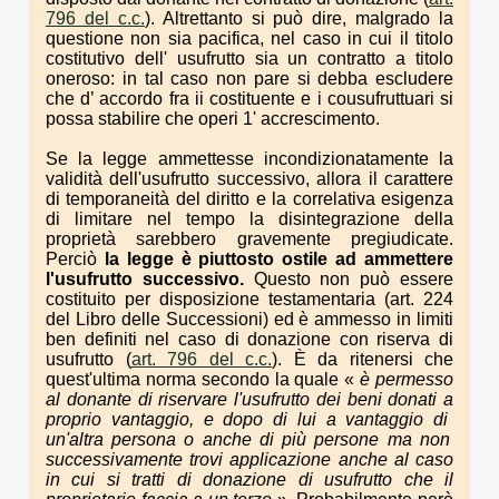
796 del c.c.
). Altrettanto si può dire, malgrado la
questione non sia pacifica, nel caso in cui il titolo
costitutivo dell' usufrutto sia un contratto a titolo
oneroso: in tal caso non pare si debba escludere
che d’ accordo fra ii costituente e i cousufruttuari si
possa stabilire che operi 1' accrescimento.
Se la legge ammettesse incondizionatamente la
validità dell'usufrutto successivo, allora il carattere
di temporaneità del diritto e la correlativa esigenza
di limitare nel tempo la disintegrazione della
proprietà sarebbero gravemente pregiudicate.
Perciò
la
legge è piuttosto
ostile ad ammet
tere
l'usufrutto
successivo.
Questo non può essere
costituito per disposizione testamentaria (art. 224
del Libro delle Successioni) ed è ammesso in limiti
ben definiti nel caso di donazione con riserva di
usufrutto (
art. 796 del c.c.
). È da ritenersi che
quest'ultima norma secondo la quale «
è
permesso
al donante
di riservare
l'usufrutto
dei beni donati
a
proprio vantaggio, e
dopo di lui
a van
taggio di
un'altra
persona o anche
di più
persone
ma
non
successiva
mente
trovi applicazione
anche al
caso
in
cui si
tratti
di donazione di
usufrutto
che il