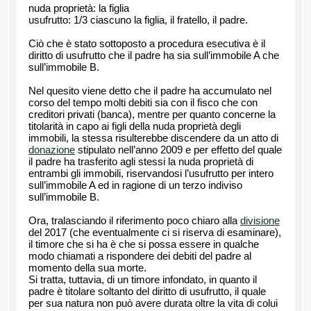
nuda proprietà: la figlia
usufrutto: 1/3 ciascuno la figlia, il fratello, il padre.
Ciò che è stato sottoposto a procedura esecutiva è il
diritto di usufrutto che il padre ha sia sull’immobile A che
sull’immobile B.
Nel quesito viene detto che il padre ha accumulato nel
corso del tempo molti debiti sia con il fisco che con
creditori privati (banca), mentre per quanto concerne la
titolarità in capo ai figli della nuda proprietà degli
immobili, la stessa risulterebbe discendere da un atto di
donazione
stipulato nell’anno 2009 e per effetto del quale
il padre ha trasferito agli stessi la nuda proprietà di
entrambi gli immobili, riservandosi l’usufrutto per intero
sull’immobile A ed in ragione di un terzo indiviso
sull’immobile B.
Ora, tralasciando il riferimento poco chiaro alla
divisione
del 2017 (che eventualmente ci si riserva di esaminare),
il timore che si ha è che si possa essere in qualche
modo chiamati a rispondere dei debiti del padre al
momento della sua morte.
Si tratta, tuttavia, di un timore infondato, in quanto il
padre è titolare soltanto del diritto di usufrutto, il quale
per sua natura non può avere durata oltre la vita di colui