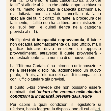
Per "fallito che non è stato cancellato dall'albo dei
falliti" si allude al fallito che abbia, dopo la chiusura
del fallimento, acquistato la capacità patrimoniale,
ma tuttavia non sia stato cancellato dall'albo
speciale dei falliti ; difatti, durante la procedura del
fallimento, il fallito non ha la libera amministrazione
dei suoi beni, e quindi rientra nella categoria
prevista al n. 1).
Nell’ipotesi di
incapacità sopravvenuta
, il tutore
non decadrà automaticamente dal suo ufficio, ma il
giudice tutelare dovrà emettere un apposito
provvedimento, attraverso il quale provvederà -
contestualmente - alla nomina di un nuovo tutore.
La "Riforma Cartabia" ha introdotto un'innovazione
nella presente disciplina, aggiungendo un nuovo
punto, il 5 bis, all'elenco dei casi di incompatibilità
con l'ufficio tutelare già previsti.
Il punto 5-bis prevede che non possano essere
nominati tutori “
coloro che versano nelle ulteriori
condizioni di incapacità previste dalla legge
".
Per capire a quali condizioni il legislatore si
riferisca, basta leggere la disposizione di cui all'
art.