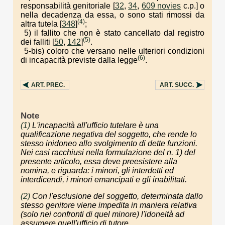
responsabilità genitoriale [
32
,
34
,
609 novies
c.p.] o
nella decadenza da essa, o sono stati rimossi da
(4)
altra tutela [
348
]
;
5) il fallito che non è stato cancellato dal registro
(5)
dei falliti [
50
,
142
]
.
5-bis)
coloro che versano nelle ulteriori condizioni
(6)
di incapacità previste dalla legge
.
ART.
PREC.
ART.
SUCC.
Note
(1)
L'incapacità all'ufficio tutelare è una
qualificazione negativa del soggetto, che rende lo
stesso inidoneo allo svolgimento di dette funzioni.
Nei casi racchiusi nella formulazione del n. 1) del
presente articolo, essa deve preesistere alla
nomina, e riguarda: i minori, gli interdetti ed
interdicendi, i minori emancipati e gli inabilitati.
(2)
Con l'esclusione del soggetto, determinata dallo
stesso genitore viene impedita in maniera relativa
(solo nei confronti di quel minore) l'idoneità ad
assumere quell'ufficio di tutore.