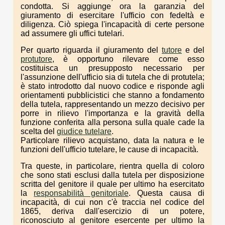
condotta. Si aggiunge ora la garanzia del
giuramento di esercitare l'ufficio con fedeltà e
diligenza. Ciò spiega l'incapacità di certe persone
ad assumere gli uffici tutelari.
Per quarto riguarda il giuramento del
tutore
e del
protutore
, è opportuno rilevare come esso
costituisca un presupposto necessario per
l'assunzione dell'ufficio sia di tutela che di protutela;
è stato introdotto dal nuovo codice e risponde agli
orientamenti pubblicistici che stanno a fondamento
della tutela, rappresentando un mezzo decisivo per
porre in rilievo l'importanza e la gravità della
funzione conferita alla persona sulla quale cade la
scelta del
giudice tutelare
.
Particolare rilievo acquistano, data la natura e le
funzioni dell'ufficio tutelare, le cause di incapacità.
Tra queste, in particolare, rientra quella di coloro
che sono stati esclusi dalla tutela per disposizione
scritta del genitore il quale per ultimo ha esercitato
la
responsabilità genitoriale
. Questa causa di
incapacità, di cui non c'è traccia nel codice del
1865, deriva dall'esercizio di un potere,
riconosciuto al genitore esercente per ultimo la