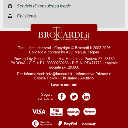
Servizio di consulenza legale
Chi siamo
Tutti i diritti riservati - Copyright © Brocardi.it 2003-2026
Concept & content by
Avv. Manuel Tropea
Powered by Sequeri S.r.l. - Via Marsilio da Padova 22, 35139
PADOVA - C.F. e P.I. 05500250286 - R.E.A. PD471772 - capitale
sociale i.v. 20.000
Per informazioni:
info@brocardi.it
-
Informativa Privacy
e
Cookie Policy
-
Chi siamo
-
Archivio
Lavora con noi
Seguici
Pagina Facebook
Pagina Twitter
Pagina LinkedIn
sui social