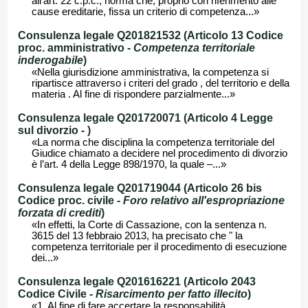
all’art. 22 c.p.c., norma che, proprio con riferimento alle
cause ereditarie, fissa un criterio di competenza...»
Consulenza legale Q201821532 (Articolo 13 Codice
proc. amministrativo -
Competenza territoriale
inderogabile
)
«Nella giurisdizione amministrativa, la competenza si
ripartisce attraverso i criteri del grado , del territorio e della
materia . Al fine di rispondere parzialmente...»
Consulenza legale Q201720071 (Articolo 4 Legge
sul divorzio -
)
«La norma che disciplina la competenza territoriale del
Giudice chiamato a decidere nel procedimento di divorzio
è l’art. 4 della Legge 898/1970, la quale –...»
Consulenza legale Q201719044 (Articolo 26 bis
Codice proc. civile -
Foro relativo all'espropriazione
forzata di crediti
)
«In effetti, la Corte di Cassazione, con la sentenza n.
3615 del 13 febbraio 2013, ha precisato che " la
competenza territoriale per il procedimento di esecuzione
dei...»
Consulenza legale Q201616221 (Articolo 2043
Codice Civile -
Risarcimento per fatto illecito
)
«1. Al fine di fare accertare la responsabilità