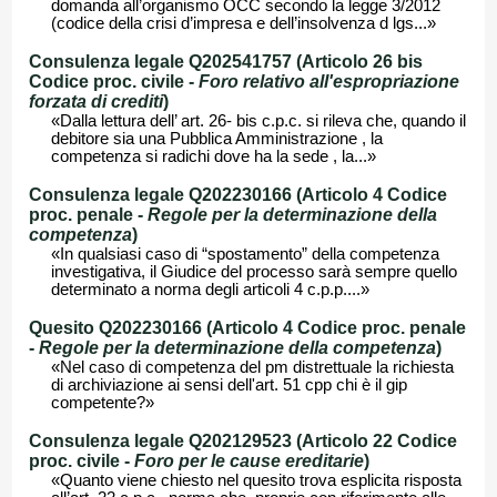
domanda all’organismo OCC secondo la legge 3/2012
(codice della crisi d’impresa e dell’insolvenza d lgs...»
Consulenza legale Q202541757 (Articolo 26 bis
Codice proc. civile -
Foro relativo all'espropriazione
forzata di crediti
)
«Dalla lettura dell’ art. 26- bis c.p.c. si rileva che, quando il
debitore sia una Pubblica Amministrazione , la
competenza si radichi dove ha la sede , la...»
Consulenza legale Q202230166 (Articolo 4 Codice
proc. penale -
Regole per la determinazione della
competenza
)
«In qualsiasi caso di “spostamento” della competenza
investigativa, il Giudice del processo sarà sempre quello
determinato a norma degli articoli 4 c.p.p....»
Quesito Q202230166 (Articolo 4 Codice proc. penale
-
Regole per la determinazione della competenza
)
«Nel caso di competenza del pm distrettuale la richiesta
di archiviazione ai sensi dell'art. 51 cpp chi è il gip
competente?»
Consulenza legale Q202129523 (Articolo 22 Codice
proc. civile -
Foro per le cause ereditarie
)
«Quanto viene chiesto nel quesito trova esplicita risposta