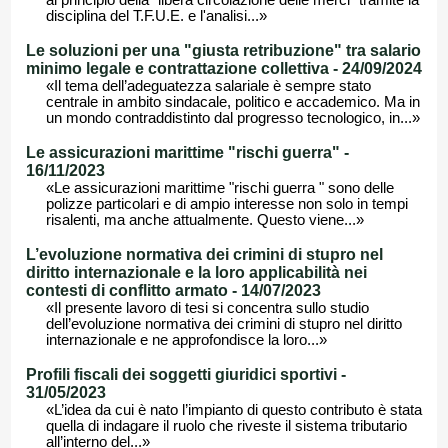
al principio della "libera circolazione delle merci" tramite la
disciplina del T.F.U.E. e l'analisi...»
Le soluzioni per una "giusta retribuzione" tra salario
minimo legale e contrattazione collettiva - 24/09/2024
«Il tema dell’adeguatezza salariale è sempre stato
centrale in ambito sindacale, politico e accademico. Ma in
un mondo contraddistinto dal progresso tecnologico, in...»
Le assicurazioni marittime "rischi guerra" -
16/11/2023
«Le assicurazioni marittime "rischi guerra " sono delle
polizze particolari e di ampio interesse non solo in tempi
risalenti, ma anche attualmente. Questo viene...»
L’evoluzione normativa dei crimini di stupro nel
diritto internazionale e la loro applicabilità nei
contesti di conflitto armato - 14/07/2023
«Il presente lavoro di tesi si concentra sullo studio
dell’evoluzione normativa dei crimini di stupro nel diritto
internazionale e ne approfondisce la loro...»
Profili fiscali dei soggetti giuridici sportivi -
31/05/2023
«L’idea da cui è nato l’impianto di questo contributo è stata
quella di indagare il ruolo che riveste il sistema tributario
all’interno del...»