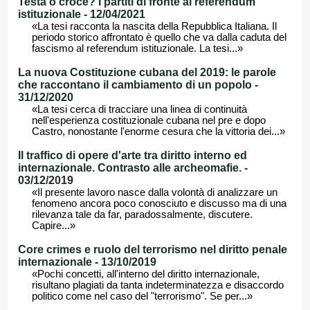
Testa o croce? I partiti di fronte al referendum
istituzionale - 12/04/2021
«La tesi racconta la nascita della Repubblica Italiana. Il
periodo storico affrontato è quello che va dalla caduta del
fascismo al referendum istituzionale. La tesi...»
La nuova Costituzione cubana del 2019: le parole
che raccontano il cambiamento di un popolo -
31/12/2020
«La tesi cerca di tracciare una linea di continuità
nell'esperienza costituzionale cubana nel pre e dopo
Castro, nonostante l'enorme cesura che la vittoria dei...»
Il traffico di opere d'arte tra diritto interno ed
internazionale. Contrasto alle archeomafie. -
03/12/2019
«Il presente lavoro nasce dalla volontà di analizzare un
fenomeno ancora poco conosciuto e discusso ma di una
rilevanza tale da far, paradossalmente, discutere.
Capire...»
Core crimes e ruolo del terrorismo nel diritto penale
internazionale - 13/10/2019
«Pochi concetti, all'interno del diritto internazionale,
risultano plagiati da tanta indeterminatezza e disaccordo
politico come nel caso del "terrorismo". Se per...»