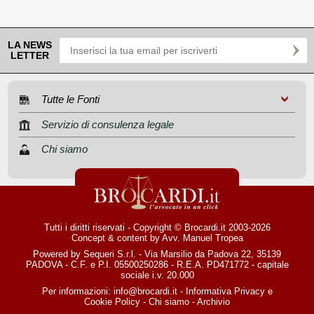
LA NEWS
LETTER
Tutte le Fonti
Servizio di consulenza legale
Chi siamo
Tutti i diritti riservati - Copyright © Brocardi.it 2003-2026
Concept & content by
Avv. Manuel Tropea
Powered by Sequeri S.r.l. - Via Marsilio da Padova 22, 35139
PADOVA - C.F. e P.I. 05500250286 - R.E.A. PD471772 - capitale
sociale i.v. 20.000
Per informazioni:
info@brocardi.it
-
Informativa Privacy
e
Cookie Policy
-
Chi siamo
-
Archivio