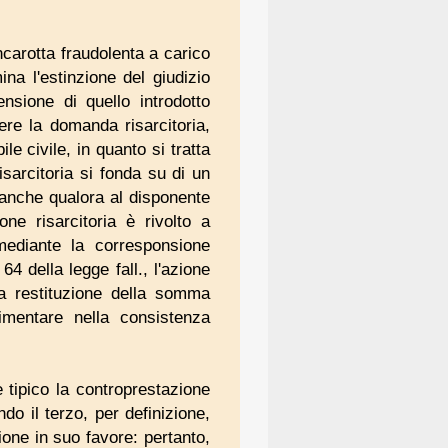
ncarotta fraudolenta a carico
ina l'estinzione del giudizio
ensione di quello introdotto
ere la domanda risarcitoria,
le civile, in quanto si tratta
sarcitoria si fonda su di un
ie anche qualora al disponente
one risarcitoria è rivolto a
 mediante la corresponsione
64 della legge fall., l'azione
la restituzione della somma
imentare nella consistenza
 tipico la controprestazione
do il terzo, per definizione,
one in suo favore: pertanto,