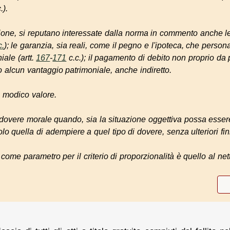
.).
azione, si reputano interessate dalla norma in commento anche 
c.
); le garanzia, sia reali, come il pegno e l'ipoteca, che persona
iale (artt.
167
-
171
c.c.); il pagamento di debito non proprio da p
o alcun vantaggio patrimoniale, anche indiretto.
i modico valore.
overe morale quando, sia la situazione oggettiva possa essere
solo quella di adempiere a quel tipo di dovere, senza ulteriori fin
come parametro per il criterio di proporzionalità è quello al nett