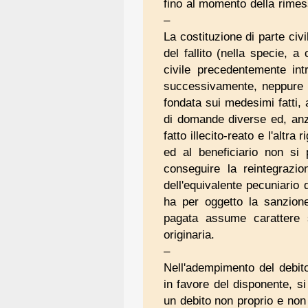
fino al momento della rimess
–
La costituzione di parte civ
del fallito (nella specie, a
civile precedentemente intr
successivamente, neppure ne
fondata sui medesimi fatti, a
di domande diverse ed, anzi
fatto illecito-reato e l'altr
ed al beneficiario non si p
conseguire la reintegrazio
dell'equivalente pecuniario de
ha per oggetto la sanzione
pagata assume carattere s
originaria.
–
Nell'adempimento del debito
in favore del disponente, si
un debito non proprio e non