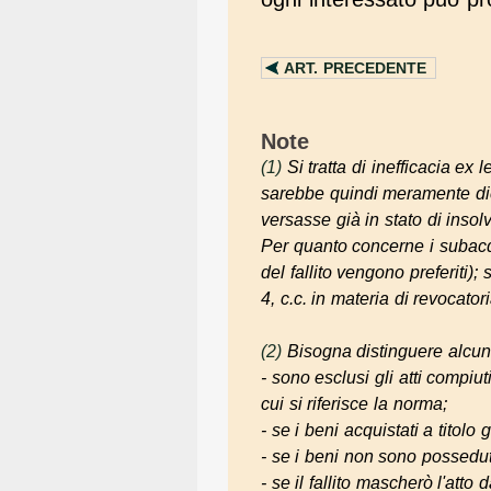
ART.
PRECEDENTE
Note
(1)
Si tratta di inefficacia
ex l
sarebbe quindi meramente dic
versasse già in stato di inso
Per quanto concerne i subacqui
del fallito vengono preferiti);
4, c.c. in materia di revocatori
(2)
Bisogna distinguere alcuni
- sono esclusi gli atti compiut
cui si riferisce la norma;
- se i beni acquistati a titol
- se i beni non sono posseduti
- se il fallito mascherò l'atto