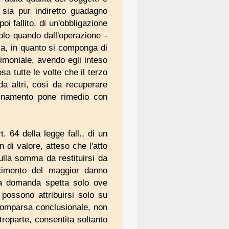
 sia pur indiretto guadagno
oi fallito, di un'obbligazione
 solo quando dall'operazione -
sa, in quanto si componga di
rimoniale, avendo egli inteso
a tutte le volte che il terzo
a altri, così da recuperare
rdinamento pone rimedio con
t. 64 della legge fall., di un
 di valore, atteso che l'atto
sulla somma da restituirsi da
rcimento del maggior danno
lla domanda spetta solo ove
i possono attribuirsi solo su
comparsa conclusionale, non
troparte, consentita soltanto