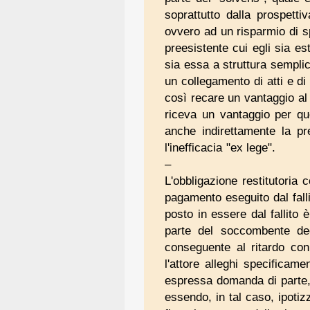
soprattutto dalla prospett
ovvero ad un risparmio di spe
preesistente cui egli sia est
sia essa a struttura sempli
un collegamento di atti e di
così recare un vantaggio al 
riceva un vantaggio per qu
anche indirettamente la pr
l'inefficacia "ex lege".
–
L'obbligazione restitutoria c
pagamento eseguito dal falli
posto in essere dal fallito 
parte del soccombente dec
conseguente al ritardo con
l'attore alleghi specificame
espressa domanda di parte,
essendo, in tal caso, ipotiz