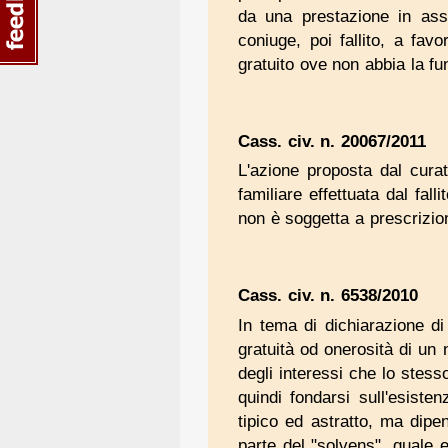
da una prestazione in asse
coniuge, poi fallito, a favo
gratuito ove non abbia la fu
Cass. civ. n. 20067/2011
L'azione proposta dal curato
familiare effettuata dal fall
non è soggetta a prescrizio
Cass. civ. n. 6538/2010
In tema di dichiarazione di i
gratuità od onerosità di un 
degli interessi che lo stess
quindi fondarsi sull'esiste
tipico ed astratto, ma dipe
parte del "solvens", quale em