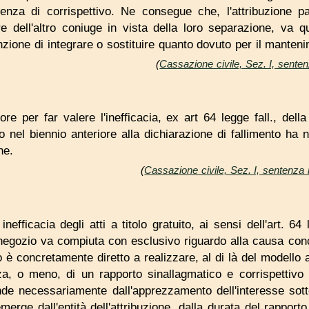
nza di corrispettivo. Ne consegue che, l'attribuzione pa
re dell'altro coniuge in vista della loro separazione, va q
nzione di integrare o sostituire quanto dovuto per il mantenim
(
Cassazione civile, Sez. I, sente
re per far valere l'inefficacia, ex art 64 legge fall., dell
ito nel biennio anteriore alla dichiarazione di fallimento ha 
ne.
(
Cassazione civile, Sez. I, sentenza
nefficacia degli atti a titolo gratuito, ai sensi dell'art. 64 
negozio va compiuta con esclusivo riguardo alla causa concr
o è concretamente diretto a realizzare, al di là del modello a
nza, o meno, di un rapporto sinallagmatico e corrispettivo 
nde necessariamente dall'apprezzamento dell'interesse sott
erge dall'entità dell'attribuzione, dalla durata del rapporto