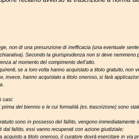
ege
, non di una presunzione di inefficacia (una eventuale sent
hiarativa). Secondo la giurisprudenza non si deve nemmeno pr
lvenza al momento del compimento dell'atto.
renti, se a loro volta hanno acquistato a titolo gratuito, non ven
 se, invece, hanno acquistato a titolo oneroso, si farà applicazio
a.
 casi:
i prima del biennio e le cui formalità (es. trascrizione) sono sta
o gratuito sono in possesso del fallito, vengono immediatamente in
 dal fallito, essi vanno recuperati con azione giudiziale;
 da acquisto a titolo oneroso, il curatore dovrà esercitare in via p