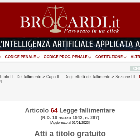
CODICE PENALE
CODICE PROC. PENALE
COSTITUZIONE
ALTR
CH
Titolo II
-
Del fallimento
>
Capo III
-
Degli effetti del fallimento
>
Sezione III
-
64
Articolo
64
Legge fallimentare
(R.D. 16 marzo 1942, n. 267)
[Aggiornato al 01/01/2023]
Atti a titolo gratuito