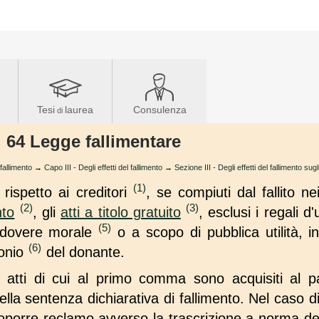
Tesi
laurea
Consulenza
di
t. 64 Legge fallimentare
 fallimento
→
Capo III - Degli effetti del fallimento
→
Sezione III - Degli effetti del fallimento sugli
(1)
rispetto ai creditori
, se compiuti dal fallito ne
(2)
(3)
nto
, gli
atti a titolo gratuito
, esclusi i regali d
(5)
 dovere morale
o a scopo di pubblica utilità, 
(6)
monio
del donante.
i atti di cui al primo comma sono acquisiti al pa
lla sentenza dichiarativa di fallimento. Nel caso di
oporre reclamo avverso la trascrizione a norma dell