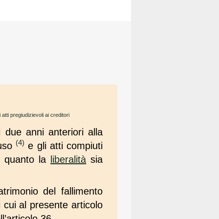
 atti pregiudizievoli ai creditori
i due anni anteriori alla
(4)
'uso
e gli atti compiuti
in quanto la
liberalità
sia
trimonio del fallimento
 cui al presente articolo
’articolo 36.