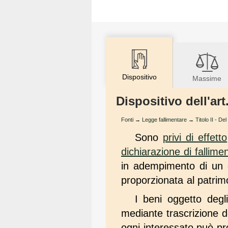
Dispositivo
Massime
Dispositivo dell'ar
Fonti
→
Legge fallimentare
→
Titolo II - Del
Sono
privi di effetto
dichiarazione di fallime
in adempimento di un
proporzionata al patri
I beni oggetto degl
mediante trascrizione de
ogni interessato può pr