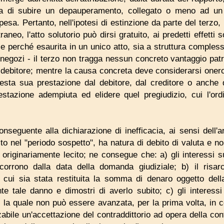
iva di subire un depauperamento, collegato o meno ad un
sa. Pertanto, nell'ipotesi di estinzione da parte del terzo, p
raneo, l'atto solutorio può dirsi gratuito, ai predetti effetti
ce perché esaurita in un unico atto, sia a struttura comples
 negozi - il terzo non tragga nessun concreto vantaggio pat
debitore; mentre la causa concreta deve considerarsi oneros
esta sua prestazione dal debitore, dal creditore o anche d
estazione adempiuta ed elidere quel pregiudizio, cui l'o
onseguente alla dichiarazione di inefficacia, ai sensi dell'ar
to nel "periodo sospetto", ha natura di debito di valuta e non
è originariamente lecito; ne consegue che: a) gli interessi 
orrono dalla data della domanda giudiziale; b) il risa
 cui sia stata restituita la somma di denaro oggetto de
nte tale danno e dimostri di averlo subito; c) gli interess
 la quale non può essere avanzata, per la prima volta, in 
zabile un'accettazione del contraddittorio ad opera della con