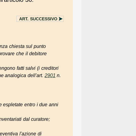
ART.
SUCCESSIVO
enza chiesta sul punto
ovare che il debitore
gono fatti salvi (i creditori
ne analogica dell'art.
2901
n.
te espletate entro i due anni
ventariati dal curatore;
reventiva l'azione di