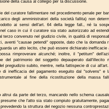
ione della causa al collegio per la discussione.
ile del curatore fallimentare nel procedimento penale per ba
 carico degli amministratori della società fallita) non determ
odotto ai sensi dell'art. 64 della legge fall., né la sosp
l caso in cui il curatore sia stato autorizzato ad estend
l terzo convenuto nel giudizio civile, in qualità di responsabi
, aventi "causae petendi" opposte, dato che la domanda ri
a riguarda un atto lecito, che può essere dichiarato inefficac
ossa rimproverare alcunché; inoltre, il "petitum" dell'azi
ne del patrimonio del soggetto depauperato dall'illecito
l pregiudizio subito, mentre, nella fattispecie di cui all'art. 
 di inefficacia del pagamento eseguito dal "solvens" e 
trumentale al fine della ricostituzione della massa fall
 altrui da parte del terzo, mancando nello schema causale
 presume che l'atto sia stato compiuto gratuitamente, pagan
 prevedendo la struttura del negozio nessuna controprestazi