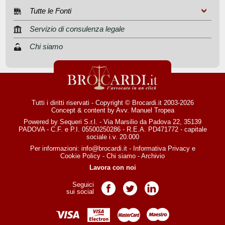
Tutte le Fonti
Servizio di consulenza legale
Chi siamo
Tutti i diritti riservati - Copyright © Brocardi.it 2003-2026
Concept & content by
Avv. Manuel Tropea
Powered by Sequeri S.r.l. - Via Marsilio da Padova 22, 35139
PADOVA - C.F. e P.I. 05500250286 - R.E.A. PD471772 - capitale
sociale i.v. 20.000
Per informazioni:
info@brocardi.it
-
Informativa Privacy
e
Cookie Policy
-
Chi siamo
-
Archivio
Lavora con noi
Seguici
Pagina Facebook
Pagina Twitter
Pagina LinkedIn
sui social