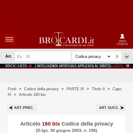
AREA
UTENTE
Art.
Fonti
>
Codice della privacy
>
PARTE III
>
Titolo II
>
Capo
III
>
Articolo 160 bis
ART.
PREC.
ART.
SUCC.
Articolo
160 bis
Codice della privacy
(D.lgs. 30 giugno 2003, n. 196)