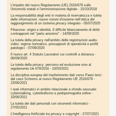
L'impatto del nuovo Regolamento (UE) 2016/679 sulle
Università statali e l'amministrazione digitale
- 15/10/2018
La responsabilità degli enti in materia di riservatezza e tutela
delle informazioni: nuove visioni d’insieme nell’ottica del
raggiungimento di un sistema privacy integrato
- 05/07/2020
Filiazione: origini e identità. Il difficile bilanciamento di diritti
contrapposti nel "parto anonimo"
- 14/09/2020
La tutela della privacy nell'ambito delle registrazioni audio-
video: regime normativo, presupposti di operatività e profili
patologici
- 07/09/2020
Il nuovo art. 4 Statuto Lavoratori sui controlli a distanza
-
06/09/2020
La tutela della privacy: percorso ed evoluzione sino al
regolamento Ue 679/2016
- 10/03/2021
La disciplina europea del trasferimento dati verso Paesi terzi:
dal caso Schrems al nuovo Regolamento UE 2016/679
-
23/06/2021
I reati informatici in ambito relazionale a sfondo sessuale:
cyberstalking, cyberbullismo e pedopornografia online
-
10/06/2021
La tutela dei dati personali con strumenti informatici
-
27/05/2021
L'Intelligenza Artificiale tra privacy e copyright
- 27/07/2021