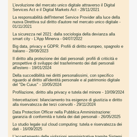
L'evoluzione del mercato unico digitale attraverso il Digital
Services Act e il Digital Markets Act
- 28/11/2021
La responsabilità dell'Internet Service Provider alla luce della
nuova Direttiva sul diritto d'autore nel mercato unico digitale
-
01/11/2021
La sicurezza nel 2021: dalla sociologia della devianza alla
smart city - L'App Minerva
- 04/07/2022
Big data, privacy e GDPR. Profili di diritto europeo, spagnolo e
italiano
- 28/08/2023
Il diritto alla protezione dei dati personali: profili di criticità e
prospettive di sviluppo del trasferimento dei dati personali
all'estero
- 19/01/2024
Della succedibilità nei diritti personalissimi, con specifico
riguardo al diritto all'identità personale e al patrimonio digitale
del "De Cuius"
- 10/05/2024
Profilazione, diritto alla privacy e tutela del minore
- 10/09/2024
Intercettazioni: bilanciamento tra esigenze di giustizia e diritto
alla riservatezza dei terzi coinvolti
- 29/11/2024
Data Protection Officer nella Pubblica Amministrazione:
garanzia di conformità e tutela dei dati personali
- 26/05/2025
Lo studio legale sul cloud computing: tutela e riservatezza dei
dati
- 16/09/2025
L'accertamento delle violazioni amministrative tramite Sistemi