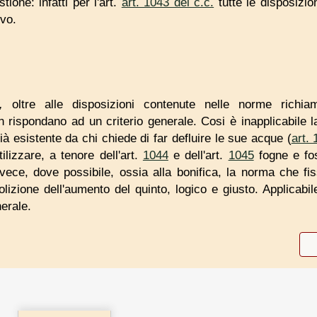
tione: infatti per l'art.
art. 1043 del c.c.
tutte le disposizion
ivo.
,
oltre alle disposizioni contenute nelle norme richi
 rispondano ad un criterio generale. Cosi è inapplicabile 
ià esistente da chi chiede di far defluire le sue acque (
art. 
lizzare, a tenore dell'art.
1044
e dell'art.
1045
fogne e fos
nvece, dove possibile, ossia alla bonifica, la norma che fissa
izione dell'aumento del quinto, logico e giusto. Applicabile
nerale.