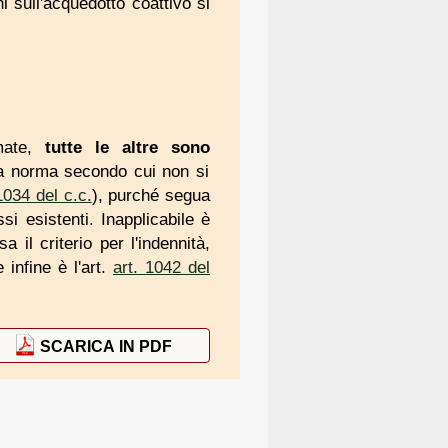
i sull'acquedotto coattivo si
amate,
tutte le
altre sono
la norma secondo cui non si
1034 del c.c.
), purché segua
si esistenti. Inapplicabile è
 il criterio per l'indennità,
 infine è l'art.
art. 1042 del
SCARICA IN PDF