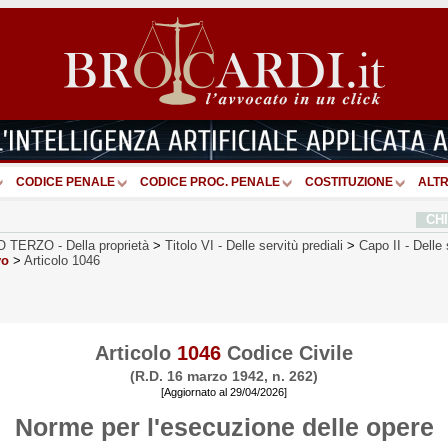
CODICE PENALE
CODICE PROC. PENALE
COSTITUZIONE
ALTR
CH
O TERZO
-
Della proprietà
>
Titolo VI
-
Delle servitù prediali
>
Capo II
-
Delle 
vo
>
Articolo 1046
Articolo
1046
Codice Civile
(R.D. 16 marzo 1942, n. 262)
[Aggiornato al 29/04/2026]
Norme per l'esecuzione delle opere