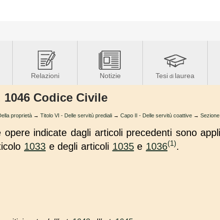
Relazioni
Notizie
Tesi
laurea
di
. 1046 Codice Civile
lla proprietà
→
Titolo VI - Delle servitù prediali
→
Capo II - Delle servitù coattive
→
Sezione 
 opere indicate dagli articoli precedenti sono applic
(1)
ticolo
1033
e degli articoli
1035
e
1036
.