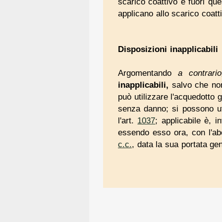
scarico coattivo è fuori ques
applicano allo scarico coatt
Disposizioni
inapplicabili
Argomentando
a contrario
inapplicabili,
salvo che non
può utilizzare l'acquedotto g
senza danno; si possono uti
l'art.
1037
; applicabile è, i
essendo esso ora, con l'abol
c.c.
, data la sua portata ge