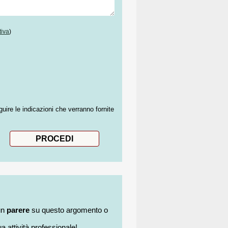
tiva
)
guire le indicazioni che verranno fornite
un
parere
su questo argomento o
a attività professionale!