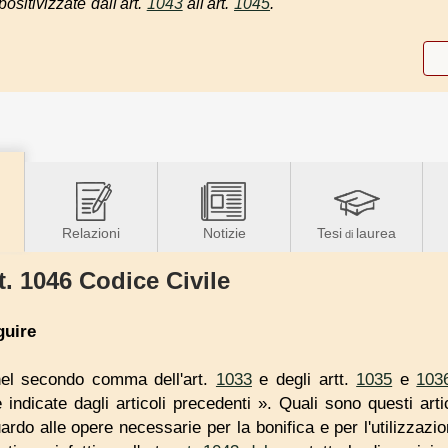
ositivizzate dall'art.
1043
all'art.
1045
.
Relazioni
Notizie
Tesi
laurea
di
t. 1046 Codice Civile
uire
nel secondo comma dell'art.
1033
e degli artt.
1035
e
103
 indicate dagli articoli precedenti ». Quali sono questi arti
uardo alle opere necessarie per la bonifica e per l'utilizzazio