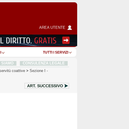
AREA UTENTE
I
TUTTI I SERVIZI
I SIAMO
CONSULENZA LEGALE
servitù coattive
>
Sezione I
-
ART.
SUCCESSIVO