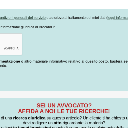
ondizioni generali del servizio
e autorizzo al trattamento dei miei dati (
leggi informa
informazione giuridica di Brocardi.it
umentazione
o altro materiale informativo relativo al quesito posto, basterà se
ento.
SEI UN AVVOCATO?
AFFIDA A NOI LE TUE RICERCHE!
i di una
ricerca giuridica
su questo articolo? Un cliente ti ha chiesto 
devi redigere un
atto
riguardante la materia?
 ottieni
in tempi brevissimi
quanto ti serve per lo svolgimento della tu