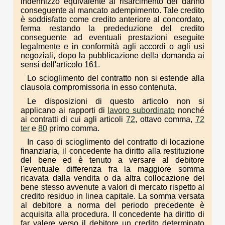
indennizzo equivalente al risarcimento del danno
conseguente al mancato adempimento. Tale credito
è soddisfatto come credito anteriore al concordato,
ferma restando la prededuzione del credito
conseguente ad eventuali prestazioni eseguite
legalmente e in conformità agli accordi o agli usi
negoziali, dopo la pubblicazione della domanda ai
sensi dell'articolo 161.
Lo scioglimento del contratto non si estende alla
clausola compromissoria in esso contenuta.
Le disposizioni di questo articolo non si
applicano ai rapporti di
lavoro subordinato
nonché
ai contratti di cui agli articoli
72
, ottavo comma,
72
ter
e
80
primo comma.
In caso di scioglimento del contratto di locazione
finanziaria, il concedente ha diritto alla restituzione
del bene ed è tenuto a versare al debitore
l'eventuale differenza fra la maggiore somma
ricavata dalla vendita o da altra collocazione del
bene stesso avvenute a valori di mercato rispetto al
credito residuo in linea capitale. La somma versata
al debitore a norma del periodo precedente è
acquisita alla procedura. Il concedente ha diritto di
far valere verso il debitore un credito determinato