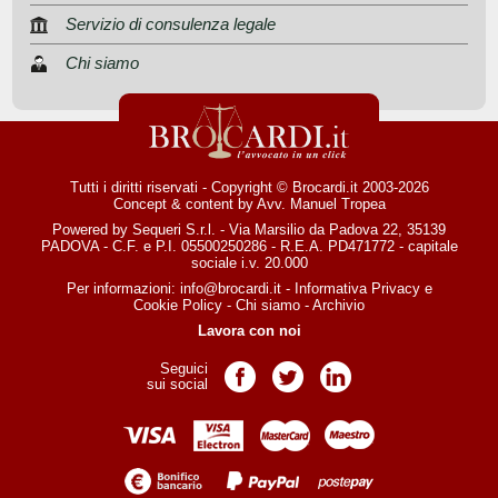
Servizio di consulenza legale
Chi siamo
Tutti i diritti riservati - Copyright © Brocardi.it 2003-2026
Concept & content by
Avv. Manuel Tropea
Powered by Sequeri S.r.l. - Via Marsilio da Padova 22, 35139
PADOVA - C.F. e P.I. 05500250286 - R.E.A. PD471772 - capitale
sociale i.v. 20.000
Per informazioni:
info@brocardi.it
-
Informativa Privacy
e
Cookie Policy
-
Chi siamo
-
Archivio
Lavora con noi
Seguici
Pagina Facebook
Pagina Twitter
Pagina LinkedIn
sui social