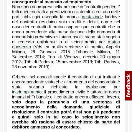
conseguente al mancato adempimento
.
Non sono ricompresi nella nozione di “contratti pendenti”
tutti quei contratti a prestazioni unilaterali in cui una delle
parti abbia già eseguito la propria
prestazione
laddove
del contratto residuino solo crediti e debiti, come nel
caso dei contratti di mutuo oppure quei contratti che in
epoca precedente alla presentazione della domanda di
concordato preventivo si siano risolti, siano stati oggetto
di recesso unilaterale o di scioglimento per
mutuo
consenso
(Vds ex multis sentenze di merito, Appello
Milano, 29 Gennaio 2015 ;Tribunale Milano, 11
Settembre 2014; Trib. di Vicenza, decreto 20 giugno
2013; Trib. di Padova, 15 novembre 2013; Trib. Padova,
28 novembre 2013).
Orbene, nel caso di specie il contratto di cui trattasi è
ancora pendente visto che al momento del concordato è
stata soltanto richiesta la risoluzione per
inadempimento
, il procedimento civile è tuttora in corso
innanzi al Tribunale e il contratto ancora efficace. Invero,
solo dopo la pronuncia di una sentenza di
accoglimento della domanda giudiziale di
risoluzione il contratto potrà dirsi non più pendente
e quindi solo in tal caso lo scioglimento non
avrebbe più ragione di essere chiesto da parte del
debitore ammesso al concordato.