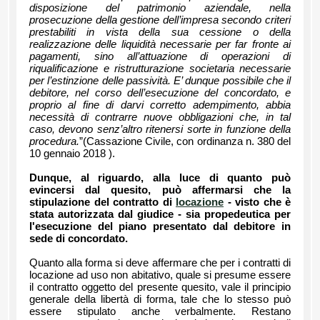
disposizione del patrimonio aziendale, nella
prosecuzione della gestione dell’impresa secondo criteri
prestabiliti in vista della sua cessione o della
realizzazione delle liquidità necessarie per far fronte ai
pagamenti, sino all’attuazione di operazioni di
riqualificazione e ristrutturazione societaria necessarie
per l’estinzione delle passività. E’ dunque possibile che il
debitore, nel corso dell’esecuzione del concordato, e
proprio al fine di darvi corretto adempimento, abbia
necessità di contrarre nuove obbligazioni che, in tal
caso, devono senz’altro ritenersi sorte in funzione della
procedura.
”(Cassazione Civile, con ordinanza n. 380 del
10 gennaio 2018 ).
Dunque, al riguardo, alla luce di quanto può
evincersi dal quesito, può affermarsi che la
stipulazione del contratto di
locazione
- visto che è
stata autorizzata dal giudice - sia propedeutica per
l'esecuzione del piano presentato dal debitore in
sede di concordato.
Quanto alla forma si deve affermare che per i contratti di
locazione ad uso non abitativo, quale si presume essere
il contratto oggetto del presente quesito, vale il principio
generale della libertà di forma, tale che lo stesso può
essere stipulato anche verbalmente. Restano