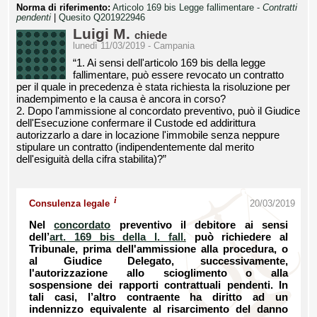
Norma di riferimento:
Articolo 169 bis Legge fallimentare -
Contratti
pendenti
|
Quesito Q201922946
Luigi M.
chiede
lunedì 11/03/2019 - Campania
“1. Ai sensi dell'articolo 169 bis della legge
fallimentare, può essere revocato un contratto
per il quale in precedenza è stata richiesta la risoluzione per
inadempimento e la causa è ancora in corso?
2. Dopo l'ammissione al concordato preventivo, può il Giudice
dell'Esecuzione confermare il Custode ed addirittura
autorizzarlo a dare in locazione l'immobile senza neppure
stipulare un contratto (indipendentemente dal merito
dell'esiguità della cifra stabilita)?”
i
Consulenza legale
20/03/2019
Nel
concordato
preventivo il debitore ai sensi
dell’
art. 169 bis della l. fall.
può richiedere al
Tribunale, prima dell'ammissione alla procedura, o
al Giudice Delegato, successivamente,
l'autorizzazione allo scioglimento o alla
sospensione dei rapporti contrattuali pendenti. In
tali casi, l’altro contraente ha diritto ad un
indennizzo equivalente al risarcimento del danno