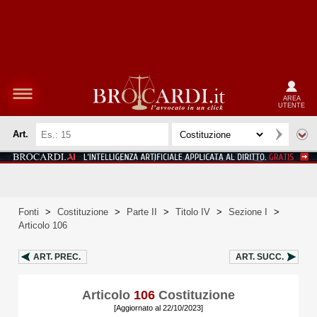
AREA
UTENTE
Art.
Fonti
>
Costituzione
>
Parte II
>
Titolo IV
>
Sezione I
>
Articolo 106
ART.
PREC.
ART.
SUCC.
Articolo
106
Costituzione
[Aggiornato al 22/10/2023]