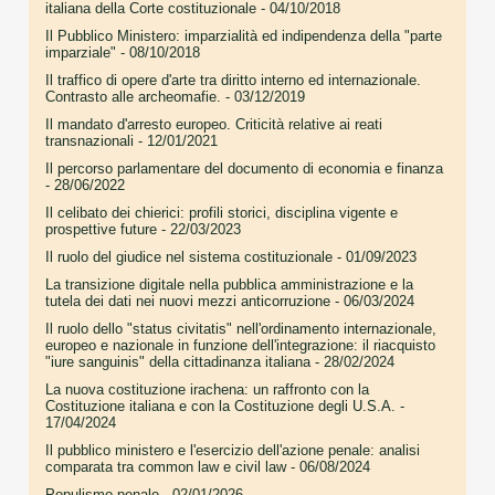
italiana della Corte costituzionale
- 04/10/2018
Il Pubblico Ministero: imparzialità ed indipendenza della "parte
imparziale"
- 08/10/2018
Il traffico di opere d'arte tra diritto interno ed internazionale.
Contrasto alle archeomafie.
- 03/12/2019
Il mandato d'arresto europeo. Criticità relative ai reati
transnazionali
- 12/01/2021
Il percorso parlamentare del documento di economia e finanza
- 28/06/2022
Il celibato dei chierici: profili storici, disciplina vigente e
prospettive future
- 22/03/2023
Il ruolo del giudice nel sistema costituzionale
- 01/09/2023
La transizione digitale nella pubblica amministrazione e la
tutela dei dati nei nuovi mezzi anticorruzione
- 06/03/2024
Il ruolo dello "status civitatis" nell'ordinamento internazionale,
europeo e nazionale in funzione dell'integrazione: il riacquisto
"iure sanguinis" della cittadinanza italiana
- 28/02/2024
La nuova costituzione irachena: un raffronto con la
Costituzione italiana e con la Costituzione degli U.S.A.
-
17/04/2024
Il pubblico ministero e l'esercizio dell'azione penale: analisi
comparata tra common law e civil law
- 06/08/2024
Populismo penale
- 02/01/2026