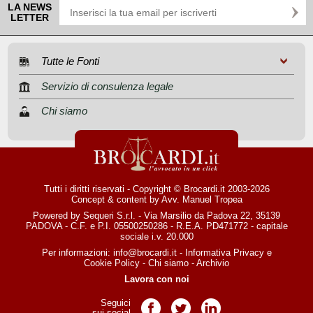
LA NEWS
LETTER
Tutte le Fonti
Servizio di consulenza legale
Chi siamo
Tutti i diritti riservati - Copyright © Brocardi.it 2003-2026
Concept & content by
Avv. Manuel Tropea
Powered by Sequeri S.r.l. - Via Marsilio da Padova 22, 35139
PADOVA - C.F. e P.I. 05500250286 - R.E.A. PD471772 - capitale
sociale i.v. 20.000
Per informazioni:
info@brocardi.it
-
Informativa Privacy
e
Cookie Policy
-
Chi siamo
-
Archivio
Lavora con noi
Seguici
Pagina Facebook
Pagina Twitter
Pagina LinkedIn
sui social