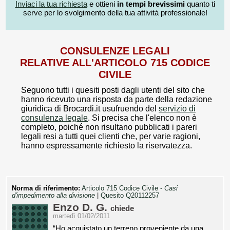
Inviaci la tua richiesta
e ottieni
in tempi brevissimi
quanto ti
serve per lo svolgimento della tua attività professionale!
CONSULENZE LEGALI
RELATIVE ALL'ARTICOLO 715 CODICE
CIVILE
Seguono tutti i quesiti posti dagli utenti del sito che
hanno ricevuto una risposta da parte della redazione
giuridica di Brocardi.it usufruendo del
servizio di
consulenza legale
. Si precisa che l'elenco non è
completo, poiché non risultano pubblicati i pareri
legali resi a tutti quei clienti che, per varie ragioni,
hanno espressamente richiesto la riservatezza.
Norma di riferimento:
Articolo 715 Codice Civile -
Casi
d'impedimento alla divisione
|
Quesito Q20112257
Enzo D. G.
chiede
martedì 01/02/2011
“Ho acquistato un terreno proveniente da una