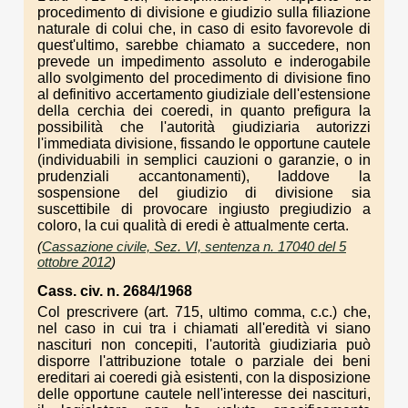
procedimento di divisione e giudizio sulla filiazione
naturale di colui che, in caso di esito favorevole di
quest'ultimo, sarebbe chiamato a succedere, non
prevede un impedimento assoluto e inderogabile
allo svolgimento del procedimento di divisione fino
al definitivo accertamento giudiziale dell'estensione
della cerchia dei coeredi, in quanto prefigura la
possibilità che l'autorità giudiziaria autorizzi
l'immediata divisione, fissando le opportune cautele
(individuabili in semplici cauzioni o garanzie, o in
prudenziali accantonamenti), laddove la
sospensione del giudizio di divisione sia
suscettibile di provocare ingiusto pregiudizio a
coloro, la cui qualità di eredi è attualmente certa.
(
Cassazione civile, Sez. VI, sentenza n. 17040 del 5
ottobre 2012
)
Cass. civ. n. 2684/1968
Col prescrivere (art. 715, ultimo comma, c.c.) che,
nel caso in cui tra i chiamati all'eredità vi siano
nascituri non concepiti, l'autorità giudiziaria può
disporre l'attribuzione totale o parziale dei beni
ereditari ai coeredi già esistenti, con la disposizione
delle opportune cautele nell'interesse dei nascituri,