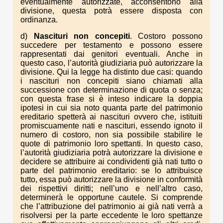
eventualmente autorizzate, acconsentono alla
divisione, questa potrà essere disposta con
ordinanza.
d)
Nascituri non concepiti
. Costoro possono
succedere per testamento e possono essere
rappresentati dai genitori eventuali. Anche in
questo caso, l’autorità giudiziaria può autorizzare la
divisione. Qui la legge ha distinto due casi: quando
i nascituri non concepiti siano chiamati alla
successione con determinazione di quota o senza;
con questa frase si è inteso indicare la doppia
ipotesi in cui sia noto quanta parte del patrimonio
ereditario spetterà ai nascituri ovvero che, istituiti
promiscuamente nati e nascituri, essendo ignoto il
numero di costoro, non sia possibile stabilire le
quote di patrimonio loro spettanti. In questo caso,
l’autorità giudiziaria potrà autorizzare la divisione e
decidere se attribuire ai condividenti già nati tutto o
parte del patrimonio ereditario: se lo attribuisce
tutto, essa può autorizzare la divisione in conformità
dei rispettivi diritti; nell’uno e nell’altro caso,
determinerà le opportune cautele. Si comprende
che l’attribuzione del patrimonio ai già nati verrà a
risolversi per la parte eccedente le loro spettanze