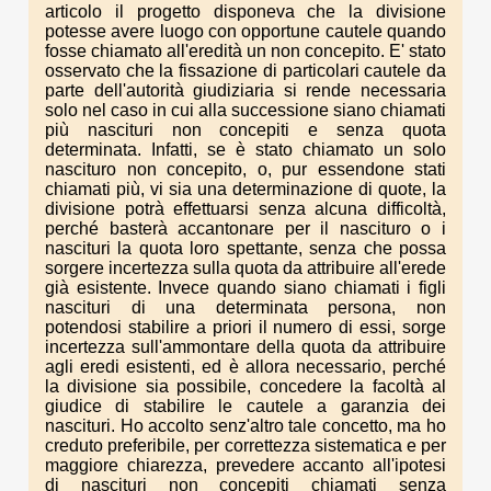
articolo il progetto disponeva che la divisione
potesse avere luogo con opportune cautele quando
fosse chiamato all'eredità un non concepito. E' stato
osservato che la fissazione di particolari cautele da
parte dell'autorità giudiziaria si rende necessaria
solo nel caso in cui alla successione siano chiamati
più nascituri non concepiti e senza quota
determinata. Infatti, se è stato chiamato un solo
nascituro non concepito, o, pur essendone stati
chiamati più, vi sia una determinazione di quote, la
divisione potrà effettuarsi senza alcuna difficoltà,
perché basterà accantonare per il nascituro o i
nascituri la quota loro spettante, senza che possa
sorgere incertezza sulla quota da attribuire all'erede
già esistente. Invece quando siano chiamati i figli
nascituri di una determinata persona, non
potendosi stabilire a priori il numero di essi, sorge
incertezza sull'ammontare della quota da attribuire
agli eredi esistenti, ed è allora necessario, perché
la divisione sia possibile, concedere la facoltà al
giudice di stabilire le cautele a garanzia dei
nascituri. Ho accolto senz'altro tale concetto, ma ho
creduto preferibile, per correttezza sistematica e per
maggiore chiarezza, prevedere accanto all'ipotesi
di nascituri non concepiti chiamati senza