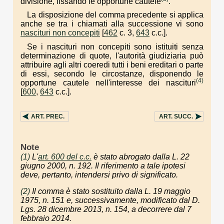
divisione, fissando le opportune cautele
.
La disposizione del comma precedente si applica
anche se tra i chiamati alla successione vi sono
nascituri non concepiti
[
462
c. 3,
643
c.c.].
Se i nascituri non concepiti sono istituiti senza
determinazione di quote, l'autorità giudiziaria può
attribuire agli altri coeredi tutti i beni ereditari o parte
di essi, secondo le circostanze, disponendo le
(4)
opportune cautele nell'interesse dei nascituri
[
600
,
643
c.c.].
ART.
PREC.
ART.
SUCC.
Note
(1)
L'
art. 600 del c.c.
è stato abrogato dalla L. 22
giugno 2000, n. 192. Il riferimento a tale ipotesi
deve, pertanto, intendersi privo di significato.
(2)
Il comma è stato sostituito dalla L. 19 maggio
1975, n. 151 e, successivamente, modificato dal D.
Lgs. 28 dicembre 2013, n. 154, a decorrere dal 7
febbraio 2014.