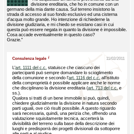
divisione ereditaria, che ho in comune con un
germano della mia dante causa. Sul terreno insistono la
strada di accesso al suo fondo esclusivo ed una cisterna
d'acqua molto grande. Ho intenzione di richiederne la
divisione giudiziaria, e mi chiedo se esistano casi in cui
questa può essere negata in quanto la divisione è impossibile.
Cosa accade eventualmente in questo caso?
Grazie.”
i
Consulenza legale
11/02/2011
L’
art. 1111 del c.c.
statuisce che ciascuno dei
partecipanti può sempre domandare lo scioglimento
della comunione e secondo l’
art. 1116 del c.c.
all’istituto
della comproprietà è possibile applicare anche le norme
che disciplinano la divisione ereditaria (
art. 713 del c.c.
e
ss.).
Qualora si tratti di un bene immobile si può, quindi,
chiedere giudizialmente la divisione in natura secondo
parti uguali, ove ciò risulti possibile. A questo riguardo
sarà necessaria, quindi, una perizia che, offrendo una
valutazione squisitamente
tecnica
, accerterà la
divisibilità del terreno sulla base della descrizione dei
luoghi e predisporrà dei progetti divisionali da sottoporre
alle parti e al giudice.