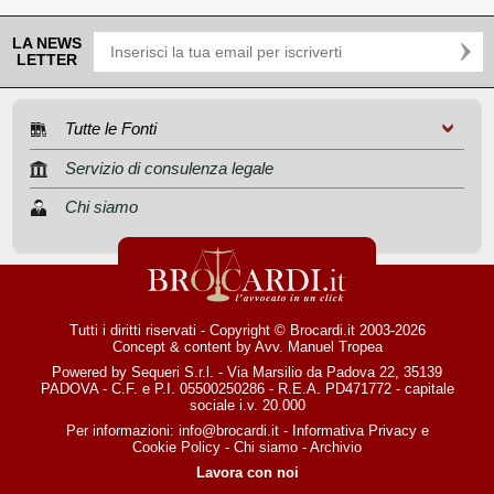
LA NEWS
LETTER
Tutte le Fonti
Servizio di consulenza legale
Chi siamo
Tutti i diritti riservati - Copyright © Brocardi.it 2003-2026
Concept & content by
Avv. Manuel Tropea
Powered by Sequeri S.r.l. - Via Marsilio da Padova 22, 35139
PADOVA - C.F. e P.I. 05500250286 - R.E.A. PD471772 - capitale
sociale i.v. 20.000
Per informazioni:
info@brocardi.it
-
Informativa Privacy
e
Cookie Policy
-
Chi siamo
-
Archivio
Lavora con noi