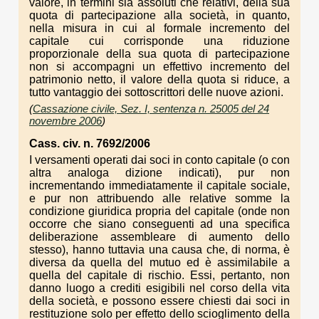
valore, in termini sia assoluti che relativi, della sua
quota di partecipazione alla società, in quanto,
nella misura in cui al formale incremento del
capitale cui corrisponde una riduzione
proporzionale della sua quota di partecipazione
non si accompagni un effettivo incremento del
patrimonio netto, il valore della quota si riduce, a
tutto vantaggio dei sottoscrittori delle nuove azioni.
(
Cassazione civile, Sez. I, sentenza n. 25005 del 24
novembre 2006
)
Cass. civ. n. 7692/2006
I versamenti operati dai soci in conto capitale (o con
altra analoga dizione indicati), pur non
incrementando immediatamente il capitale sociale,
e pur non attribuendo alle relative somme la
condizione giuridica propria del capitale (onde non
occorre che siano conseguenti ad una specifica
deliberazione assembleare di aumento dello
stesso), hanno tuttavia una causa che, di norma, è
diversa da quella del mutuo ed è assimilabile a
quella del capitale di rischio. Essi, pertanto, non
danno luogo a crediti esigibili nel corso della vita
della società, e possono essere chiesti dai soci in
restituzione solo per effetto dello scioglimento della