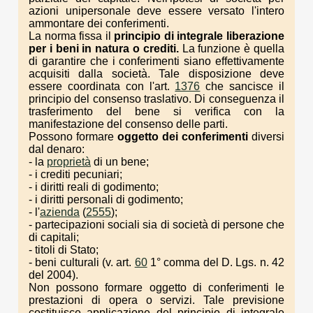
azioni unipersonale deve essere versato l'intero
ammontare dei conferimenti.
La norma fissa il
principio di integrale liberazione
per i beni in natura o crediti.
La funzione è quella
di garantire che i conferimenti siano effettivamente
acquisiti dalla società. Tale disposizione deve
essere coordinata con l'art.
1376
che sancisce il
principio del consenso traslativo. Di conseguenza il
trasferimento del bene si verifica con la
manifestazione del consenso delle parti.
Possono formare
oggetto dei conferimenti
diversi
dal denaro:
- la
proprietà
di un bene;
- i crediti pecuniari;
- i diritti reali di godimento;
- i diritti personali di godimento;
- l'
azienda
(
2555
);
- partecipazioni sociali sia di società di persone che
di capitali;
- titoli di Stato;
- beni culturali (v. art.
60
1° comma del D. Lgs. n. 42
del 2004).
Non possono formare oggetto di conferimenti le
prestazioni di opera o servizi. Tale previsione
costituisce applicazione del principio di integrale