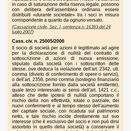
in caso di saturazione della riserva legale, possono
con delibera dell'assemblea ordinaria essere
distribuiti «
durante societate
» tra i soci in misura
corrispondente a quanto da ognuno versato.
(
Cassazione civile, Sez. I, sentenza n. 16393 del 24
luglio 2007
)
Cass. civ. n. 25005/2006
Il socio di società per azioni è legittimato ad agire
per la dichiarazione di nullità del contratto di
sottoscrizione di azioni di nuova emissione,
stipulato dalla società con i sottoscrittori delle
stesse, ove deduca la violazione dell'art. 2342, ult.
comma (divieto di conferimento di opere o servizi),
o dell'art. 2358, primo comma (sostegno finanziario
alla sottoscrizione fornito dalla società emittente),
quale terzo interessato ai sensi dell'art. 1421 c.c.,
atteso che dette ipotesi di nullità comportano il
rischio della non effettività, totale o parziale, dei
nuovi conferimenti e al tempo stesso dell'aumento
del capitale sociale, con ricaduta sul patrimonio
netto, e tale rischio incide direttamente sul suo
interesse (che è esclusivo del socio e non può dirsi
assorbito in quello della società) a conservare il