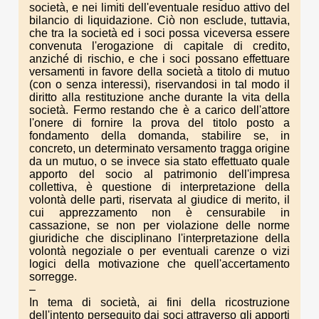
società, e nei limiti dell'eventuale residuo attivo del
bilancio di liquidazione. Ciò non esclude, tuttavia,
che tra la società ed i soci possa viceversa essere
convenuta l'erogazione di capitale di credito,
anziché di rischio, e che i soci possano effettuare
versamenti in favore della società a titolo di mutuo
(con o senza interessi), riservandosi in tal modo il
diritto alla restituzione anche durante la vita della
società. Fermo restando che è a carico dell'attore
l'onere di fornire la prova del titolo posto a
fondamento della domanda, stabilire se, in
concreto, un determinato versamento tragga origine
da un mutuo, o se invece sia stato effettuato quale
apporto del socio al patrimonio dell'impresa
collettiva, è questione di interpretazione della
volontà delle parti, riservata al giudice di merito, il
cui apprezzamento non è censurabile in
cassazione, se non per violazione delle norme
giuridiche che disciplinano l'interpretazione della
volontà negoziale o per eventuali carenze o vizi
logici della motivazione che quell'accertamento
sorregge.
–
In tema di società, ai fini della ricostruzione
dell'intento perseguito dai soci attraverso gli apporti