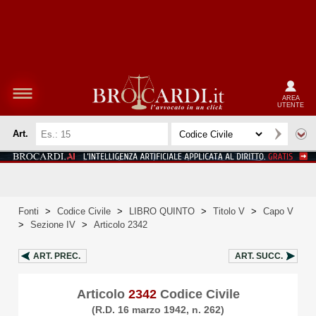
AREA
UTENTE
Art.
Fonti
>
Codice Civile
>
LIBRO QUINTO
>
Titolo V
>
Capo V
>
Sezione IV
>
Articolo 2342
ART.
PREC.
ART.
SUCC.
Articolo
2342
Codice Civile
(R.D. 16 marzo 1942, n. 262)