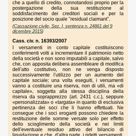
che a quello di credito, connotandosi proprio per la
postergazione della sua restituzione al
soddisfacimento dei creditori sociali e per la
posizione del socio quale "residual claimant".
(
Cassazione civile, Sez. I, sentenza n. 24861 del 9
dicembre 2015
)
Cass. civ. n. 16393/2007
I versamenti in conto capitale costituiscono
conferimenti volti a incrementare il patrimonio netto
della società e non sono imputabili a capitale, salvo
che, con apposita delibera assembleare di modifica
dell'atto costitutivo, non ne venga disposto
successivamente l'utilizzo per un aumento del
capitale sociale; una volta eseguiti, i versamenti
vanno a costituire una riserva, non di utili, ma «di
capitale», soggetta alla stessa disciplina della
riserva da soprapprezzo (art. 2431 c.c.), seppure
«personalizzata» o «targata» in quanto di esclusiva
pertinenza dei soci che li hanno effettuati. Ne
consegue che i soci eroganti possono chiedere la
restituzione delle somme versate solo per effetto
dello scioglimento della società e nei limiti
dell'eventuale residuo attivo del bilancio di
liquidazione e che, d'altra parte, i ridetti versamenti,