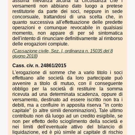
assuma rilevanza alcuna la circostanza che i
versamenti non abbiano dato luogo a pretese
restitutorie da parte dei soci, neppure in sede
concorsuale, trattandosi di una scelta che, in
quanto successiva all'effettuazione delle predette
operazioni e comunque revocabile in qualsiasi
momento, non appare di per sé sintomatica
dell'intento di rinunciare definitivamente al rimborso
delle erogazioni compiute.
(
Cassazione civile, Sez. I, ordinanza n. 15035 del 8
giugno 2018
)
Cass. civ. n. 24861/2015
L'erogazione di somme che a vario titolo i soci
effettuano alle società da loro partecipate può
avvenire a titolo di mutuo, con il conseguente
obbligo per la società di restituire la somma
ricevuta ad una determinata scadenza, oppure di
versamento, destinato ad essere iscritto non tra i
debiti, ma a confluire in apposita riserva "in conto
capitale" (o altre simili denominazioni). Tale ultimo
contributo non dà luogo ad un credito esigibile, se
non per effetto dello scioglimento della società e
nei limiti dell'eventuale attivo del bilancio di
liquidazione, ed è più simile al capitale di rischio