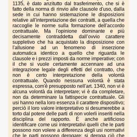
1135, è dato anzitutto dal trasferimento, che si è
fatto della norma di rinvio alle clausole d'uso, dalla
sede in cui hanno sistemazione le disposizioni
relative all'interpretazione dei contratti, a quella che
raccoglie le norme sulla formazione dell'accordo
contrattuale. Ma l'opinione dominante e più
decisamente contraddetta dall’ovvio carattere
suppletivo che ha acquistato la disposizione con
l'allusione ad un fenomeno di inserzione
automatica identico a quello che riguarda le
clausole e i prezzi imposti da norme imperative; con
il che si vuole certamente accennare ad una
integrazione legale degli effetti del contratto, che
non è certo interpretazione della volontà
contrattuale. Quando nessuna volontà è stata
espressa, com'è presupposto nell'art. 1340, non vi è
alcuna volontà da interpretare; vi è da completare,
non da determinare la fattispecie contrattuale. Gli
usi hanno nella loro essenza il carattere dispositivo;
perciò il loro valore interpretativo si desumerebbe a
torto dal potere delle parti di non volerli inseriti nella
disciplina del rapporto. È anche artificioso
identificare come usi interpretativi quelli che le parti
possono non volere a differenza degli usi norrnativi
che le parti possono derogare: si deroga ciò che