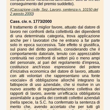
conseguimento del premio suddetto).
(
Cassazione civile, Sez. Lavoro, sentenza n. 10150 del
2 agosto 2000
)
Cass. civ. n. 1773/2000
Il trattamento di miglior favore, attuato dal datore di
lavoro nei confronti della collettività dei dipendenti
di una determinata categoria, trova applicazione
anche per i lavoratori che ne entrano a far parte
solo in epoca successiva. Tale effetto si giustifica,
sul piano del diritto positivo, considerando che il
comportamento datoriale, tenuto con apprezzabile
continuità nei confronti di settori più o meno ampi
del personale, al pari del regolamento d'impresa,
costituisce anch'esso espressione del potere
d'iniziativa economica del datore di lavoro, attuato
con atti volontari che rappresentano una fonte
«sociale» di obbligazione allorché integrano la
fattispecie di uso aziendale, che si risolve in un
nuovo assetto di regolamentazione collettiva dei
rapporti di lavoro, avente un'efficacia obbligatoria
assimilabile a quella dei contratti collettivi aziendali
(nella specie, la S.C. ha confermato la sentenza di
merito che, avendo accertato che per tutti gli