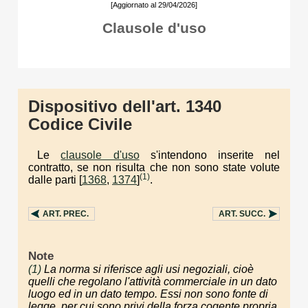
[Aggiornato al 29/04/2026]
Clausole d'uso
Dispositivo dell'art. 1340
Codice Civile
Le
clausole d'uso
s'intendono inserite nel
contratto, se non risulta che non sono state volute
(1)
dalle parti [
1368
,
1374
]
.
ART.
PREC.
ART.
SUCC.
Note
(1)
La norma si riferisce agli usi negoziali, cioè
quelli che regolano l'attività commerciale in un dato
luogo ed in un dato tempo. Essi non sono fonte di
legge, per cui sono privi della forza cogente propria