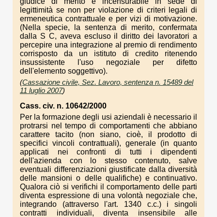
giudice di merito e incensurabile in sede di
legittimità se non per violazione di criteri legali di
ermeneutica contrattuale e per vizi di motivazione.
(Nella specie, la sentenza di merito, confermata
dalla S C, aveva escluso il diritto dei lavoratori a
percepire una integrazione al premio di rendimento
corrisposto da un istituto di credito ritenendo
insussistente l'uso negoziale per difetto
dell'elemento soggettivo).
(
Cassazione civile, Sez. Lavoro, sentenza n. 15489 del
11 luglio 2007
)
Cass. civ. n. 10642/2000
Per la formazione degli usi aziendali è necessario il
protrarsi nel tempo di comportamenti che abbiano
carattere tacito (non siano, cioè, il prodotto di
specifici vincoli contrattuali), generale (in quanto
applicati nei confronti di tutti i dipendenti
dell'azienda con lo stesso contenuto, salve
eventuali differenziazioni giustificate dalla diversità
delle mansioni o delle qualifiche) e continuativo.
Qualora ciò si verifichi il comportamento delle parti
diventa espressione di una volontà negoziale che,
integrando (attraverso l'art. 1340 c.c.) i singoli
contratti individuali, diventa insensibile alle