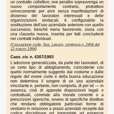
un contratto collettivo; ove peraltro sopravvenga un
nuovo comportamento contrario, protrattosi
univocamente per anni senza manifestazioni di
dissenso dei lavoratori interessati e delle
organizzazioni sindacali, è configurabile la
sostituzione dell'uso aziendale anteriore con quello
successivo, benché meno favorevole, ossia con
una clausola nuova, inserita per fatti concludenti
nei contratti individuali.
(
Cassazione civile, Sez. Lavoro, sentenza n. 2406 del
12 marzo 1994
)
Cass. civ. n. 4307/1993
L'adozione generalizzata, da parte dei lavoratori, di
un certo tipo di abbigliamento, coincidente con
quello normalmente suggerito dal costume o dalle
regole del vivere civile e della buona educazione
non determina il sorgere di un uso aziendale
vincolante e, pertanto, non comporta, di per sé — in
assenza, cioè di apposite disposizioni legali o
contrattuali, correlate alla morale corrente o a
prescrizioni igieniche, ovvero di specifiche direttive
che rendano obbligatorie particolari forme di
vestiario in relazione a prassi aziendali recepite dal
codice disciplinare ed improntate ad esigenze