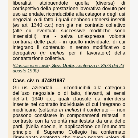
liberalità, attribuendole quella (diversa) di
corrispettivo della prestazione lavorativa dovuto per
uso aziendale, riconducibile alla categoria degli usi
negoziali o di fatto, i quali debbono ritenersi inseriti
(
ex
art. 1340 c.c.) non già nel contratto collettivo
(alle cui eventuali successive modifiche sono
insensibili), ma - salva un'espressa volontà
contraria delle parti - in quello individuale, di cui
integrano il contenuto in senso modificativo o
derogativo (
in
melius
per il lavoratore) della
contrattazione collettiva.
(
Cassazione civile,
Sez. Unite
, sentenza n. 8573 del 23
agosto 1990
)
Cass. civ. n. 4748/1987
Gli usi aziendali — riconducibili alla categoria
dell'uso negoziale o di fatto, rilevanti, ai sensi
dell'art. 1340 c.c., quali clausole da intendersi
inserite nel contratto individuale di cui integrano o
modificano (soltanto
in melius
) il contenuto — non
possono consistere in comportamenti reiterati in
contrasto con la volontà manifestata da una delle
parti. (Nella specie, in applicazione dell'enunciato
principio, il Supremo Collegio ha confermato
l'impugnata sentenza che aveva negato valore di