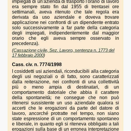
impiegati di un'azienda di trasporto l'orario di lavoro
era sempre stato fin dal 1955 di trentasei ore
settimanali, aveva ritenuto che tale regola era
derivata da uso aziendale e doveva trovare
applicazione nei confronti di un dipendente entrato
solo successivamente a far parte della categoria
degli impiegati, indipendentemente dal maggior
orario che egli aveva sempre osservato in
precedenza).
(
Cassazione civile, Sez. Lavoro, sentenza n. 1773 del
17 febbraio 2000
)
Cass. civ. n. 7774/1998
I cosiddetti usi aziendali, riconducibili alla categoria
degli usi negoziali o di fatto, sono caratterizzati
dalla reiterazione, nei confronti di una collettività
più o meno ampia di destinatari, di un
comportamento datoriale che abbia il carattere
della spontaneità; ne consegue che non può
ritenersi sussistente un uso aziendale qualora si
accerti che le erogazioni da parte del datore di
lavoro, ancorché protratte nel tempo, non siano
state espressione di un comportamento spontaneo
e liberale, in quanto egli si riteneva obbligato a tali
erogazioni sulla base di un erronea interpretazione