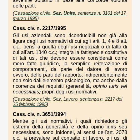
avvenire soltanto in base alla concorde volontà
delle parti.
(
Cassazione civile,
Sez. Unite
, sentenza n. 3101 del 17
marzo 1995
)
Cass. civ. n. 2217/1995
Gli usi aziendali sono riconducibili non già alla
figura degli usi normativi di cui agli artt. 1, 4 e 8 att.
c.c., bensì a quella degli usi negoziali o di fatto di
cui all'art. 1340 c.c.; integra la fattispecie costitutiva
di tali usi, che devono essere considerati come
mero fatto giuridico, la semplice reiterazione di
comportamenti, da parte del datore di lavoro
ovvero, delle parti del rapporto, indipendentemente
non solo dall'elemento psicologico, ma anche dalla
ricorrenza dei requisiti (generalità,
opinio iuris vel
necessitatis)
propri degli usi normativi.
(
Cassazione civile, Sez. Lavoro, sentenza n. 2217 del
25 febbraio 1995
)
Cass. civ. n. 3651/1994
Mentre gli usi normativi, i quali richiedono gli
estremi della generalità e della opino iuris seu
necessitatis, sono inidonei, ai sensi dell'art. 2078
c.c., a prevalere sul contratto di lavoro, gli usi di