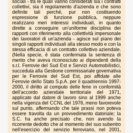
sociali - tra le quali vanno considerati sia i contratti
collettivi, sia il regolamento d'azienda e che sono
definite tali perché, pur non costituendo
espressione di funzione pubblica, neppure
realizzano meri interessi individuali, in quanto
dirette a conseguire un'uniforme disciplina dei
rapporti con riferimento alla collettività impersonale
dei lavoratori di un'azienda - agisce sul piano dei
singoli rapporti individuali alla stesso modo e con la
stessa efficacia di un contratto collettivo aziendale.
(Nella specie, è stata confermata la sentenza di
merito che aveva riconosciuto ai dipendenti della
s.r.l. Ferrovie del Sud Est e Servizi Automobilistici,
succeduta alla Gestione commissariale governativa
per le Ferrovie del Sud Est, poi affidate alle
Ferrovie dello Stato S.p.A. per il quadriennio 1997-
2000, il diritto al computo delle ferie in conformità
dell'accordo aziendale territoriale del 1971,
applicato dal datore di lavoro sino al 1999 anche
nella vigenza del CCNL del 1976, meno favorevole
sul punto, affermando che tale prassi non poteva
essere travolta da un provvedimento datoriale; la
S.C. ha anche precisato che, non avendo la
ricorrente dedotto che al momento del suo subentro
nell'esercizio del servizio ferroviario, nel 2001,