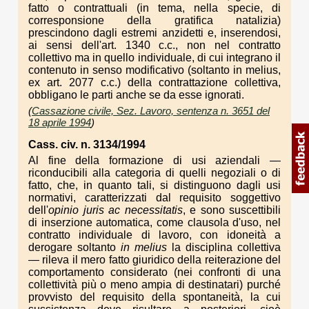
fatto o contrattuali (in tema, nella specie, di
corresponsione della gratifica natalizia)
prescindono dagli estremi anzidetti e, inserendosi,
ai sensi dell'art. 1340 c.c., non nel contratto
collettivo ma in quello individuale, di cui integrano il
contenuto in senso modificativo (soltanto in melius,
ex art. 2077 c.c.) della contrattazione collettiva,
obbligano le parti anche se da esse ignorati.
(
Cassazione civile, Sez. Lavoro, sentenza n. 3651 del
18 aprile 1994
)
Cass. civ. n. 3134/1994
Al fine della formazione di usi aziendali —
riconducibili alla categoria di quelli negoziali o di
fatto, che, in quanto tali, si distinguono dagli usi
normativi, caratterizzati dal requisito soggettivo
dell'
opinio juris ac necessitatis
, e sono suscettibili
di inserzione automatica, come clausola d'uso, nel
contratto individuale di lavoro, con idoneità a
derogare soltanto
in melius
la disciplina collettiva
— rileva il mero fatto giuridico della reiterazione del
comportamento considerato (nei confronti di una
collettività più o meno ampia di destinatari) purché
provvisto del requisito della spontaneità, la cui