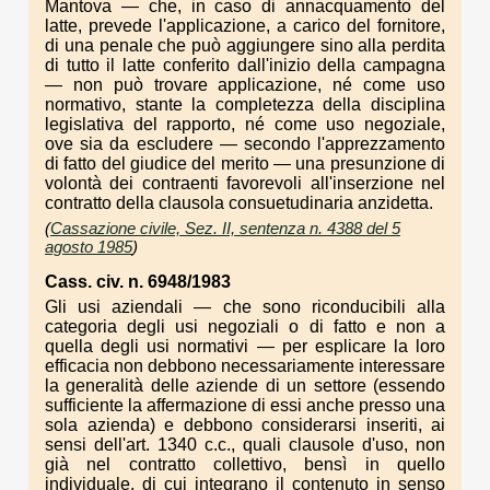
Mantova — che, in caso di annacquamento del
latte, prevede l'applicazione, a carico del fornitore,
di una penale che può aggiungere sino alla perdita
di tutto il latte conferito dall'inizio della campagna
— non può trovare applicazione, né come uso
normativo, stante la completezza della disciplina
legislativa del rapporto, né come uso negoziale,
ove sia da escludere — secondo l'apprezzamento
di fatto del giudice del merito — una presunzione di
volontà dei contraenti favorevoli all'inserzione nel
contratto della clausola consuetudinaria anzidetta.
(
Cassazione civile, Sez. II, sentenza n. 4388 del 5
agosto 1985
)
Cass. civ. n. 6948/1983
Gli usi aziendali — che sono riconducibili alla
categoria degli usi negoziali o di fatto e non a
quella degli usi normativi — per esplicare la loro
efficacia non debbono necessariamente interessare
la generalità delle aziende di un settore (essendo
sufficiente la affermazione di essi anche presso una
sola azienda) e debbono considerarsi inseriti, ai
sensi dell'art. 1340 c.c., quali clausole d'uso, non
già nel contratto collettivo, bensì in quello
individuale, di cui integrano il contenuto in senso