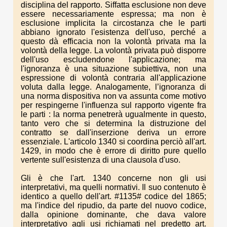
disciplina del rapporto. Siffatta esclusione non deve
essere necessariamente espressa; ma non è
esclusione implicita la circostanza che le parti
abbiano ignorato l'esistenza dell'uso, perché a
questo dà efficacia non la volontà privata ma la
volontà della legge. La volontà privata può disporre
dell'uso escludendone l'applicazione; ma
l'ignoranza è una situazione subiettiva, non una
espressione di volontà contraria all'applicazione
voluta dalla legge. Analogamente, l’ignoranza di
una norma dispositiva non va assunta come motivo
per respingerne l'influenza sul rapporto vigente fra
le parti : la norma penetrerà ugualmente in questo,
tanto vero che si determina la distruzione del
contratto se dall'inserzione deriva un errore
essenziale. L'articolo 1340 si coordina perciò all'art.
1429, in modo che è errore di diritto pure quello
vertente sull'esistenza di una clausola d'uso.
Gli è che l'art. 1340 concerne non gli usi
interpretativi, ma quelli normativi. Il suo contenuto è
identico a quello dell'art. #1135# codice del 1865;
ma l'indice del ripudio, da parte del nuovo codice,
dalla opinione dominante, che dava valore
interpretativo agli usi richiamati nel predetto art.