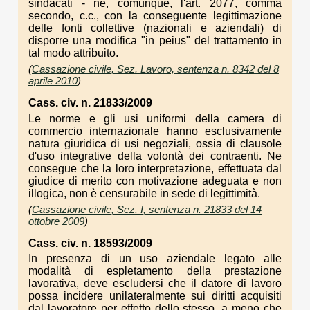
sindacati - né, comunque, l'art. 2077, comma
secondo, c.c., con la conseguente legittimazione
delle fonti collettive (nazionali e aziendali) di
disporre una modifica "in peius" del trattamento in
tal modo attribuito.
(
Cassazione civile, Sez. Lavoro, sentenza n. 8342 del 8
aprile 2010
)
Cass. civ. n. 21833/2009
Le norme e gli usi uniformi della camera di
commercio internazionale hanno esclusivamente
natura giuridica di usi negoziali, ossia di clausole
d'uso integrative della volontà dei contraenti. Ne
consegue che la loro interpretazione, effettuata dal
giudice di merito con motivazione adeguata e non
illogica, non è censurabile in sede di legittimità.
(
Cassazione civile, Sez. I, sentenza n. 21833 del 14
ottobre 2009
)
Cass. civ. n. 18593/2009
In presenza di un uso aziendale legato alle
modalità di espletamento della prestazione
lavorativa, deve escludersi che il datore di lavoro
possa incidere unilateralmente sui diritti acquisiti
dal lavoratore per effetto dello stesso, a meno che