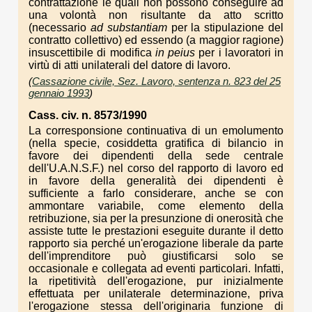
contrattazione le quali non possono conseguire ad
una volontà non risultante da atto scritto
(necessario
ad substantiam
per la stipulazione del
contratto collettivo) ed essendo (a maggior ragione)
insuscettibile di modifica
in peius
per i lavoratori in
virtù di atti unilaterali del datore di lavoro.
(
Cassazione civile, Sez. Lavoro, sentenza n. 823 del 25
gennaio 1993
)
Cass. civ. n. 8573/1990
La corresponsione continuativa di un emolumento
(nella specie, cosiddetta gratifica di bilancio in
favore dei dipendenti della sede centrale
dell'U.A.N.S.F.) nel corso del rapporto di lavoro ed
in favore della generalità dei dipendenti è
sufficiente a farlo considerare, anche se con
ammontare variabile, come elemento della
retribuzione, sia per la presunzione di onerosità che
assiste tutte le prestazioni eseguite durante il detto
rapporto sia perché un'erogazione liberale da parte
dell'imprenditore può giustificarsi solo se
occasionale e collegata ad eventi particolari. Infatti,
la ripetitività dell'erogazione, pur inizialmente
effettuata per unilaterale determinazione, priva
l'erogazione stessa dell'originaria funzione di