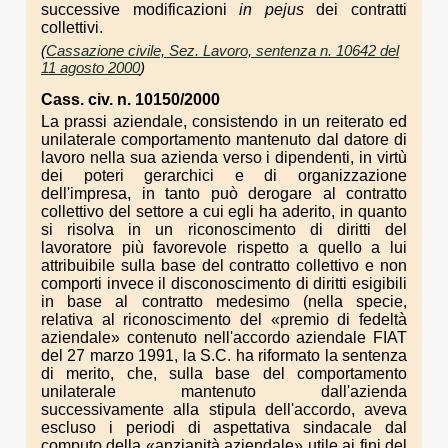
successive modificazioni
in pejus
dei contratti
collettivi.
(
Cassazione civile, Sez. Lavoro, sentenza n. 10642 del
11 agosto 2000
)
Cass. civ. n. 10150/2000
La prassi aziendale, consistendo in un reiterato ed
unilaterale comportamento mantenuto dal datore di
lavoro nella sua azienda verso i dipendenti, in virtù
dei poteri gerarchici e di organizzazione
dell'impresa, in tanto può derogare al contratto
collettivo del settore a cui egli ha aderito, in quanto
si risolva in un riconoscimento di diritti del
lavoratore più favorevole rispetto a quello a lui
attribuibile sulla base del contratto collettivo e non
comporti invece il disconoscimento di diritti esigibili
in base al contratto medesimo (nella specie,
relativa al riconoscimento del «premio di fedeltà
aziendale» contenuto nell'accordo aziendale FIAT
del 27 marzo 1991, la S.C. ha riformato la sentenza
di merito, che, sulla base del comportamento
unilaterale mantenuto dall'azienda
successivamente alla stipula dell'accordo, aveva
escluso i periodi di aspettativa sindacale dal
computo della «anzianità aziendale» utile ai fini del