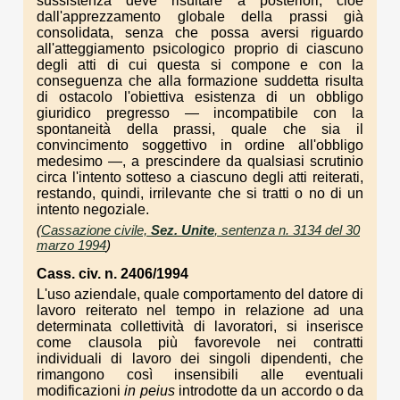
sussistenza deve risultare a posteriori, cioè
dall'apprezzamento globale della prassi già
consolidata, senza che possa aversi riguardo
all'atteggiamento psicologico proprio di ciascuno
degli atti di cui questa si compone e con la
conseguenza che alla formazione suddetta risulta
di ostacolo l'obiettiva esistenza di un obbligo
giuridico pregresso — incompatibile con la
spontaneità della prassi, quale che sia il
convincimento soggettivo in ordine all'obbligo
medesimo —, a prescindere da qualsiasi scrutinio
circa l'intento sotteso a ciascuno degli atti reiterati,
restando, quindi, irrilevante che si tratti o no di un
intento negoziale.
(
Cassazione civile,
Sez. Unite
, sentenza n. 3134 del 30
marzo 1994
)
Cass. civ. n. 2406/1994
L'uso aziendale, quale comportamento del datore di
lavoro reiterato nel tempo in relazione ad una
determinata collettività di lavoratori, si inserisce
come clausola più favorevole nei contratti
individuali di lavoro dei singoli dipendenti, che
rimangono così insensibili alle eventuali
modificazioni
in peius
introdotte da un accordo o da