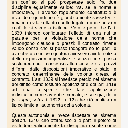
un conflitto si può prospettare solo fra due
discipline egualmente valide; ma, se la norma è
imperativa, il diverso regolamento contrattuale è
invalido e quindi non è giuridicamente sussistente:
rimane in vita soltanto quello legale, donde nessun
conflitto si viene a istituire. Vero è però che l'art.
1339 intende configurare l'effetto di una nullità
parziale per la violazione delle norme che
impongono clausole o prezzi; il contratto rimane
valido senza che si possa indagare se le parti lo
avrebbero concluso qualora avessero avuto notizia
delle disposizioni imperative, e senza che si possa
sostenere che il consenso alle clausole o ai prezzi
difformi dalle disposizioni imperative e stato in
concreto determinante della volontà diretta al
contratto. L'art. 1339 si inserisce perciò nel sistema
del diritto come testuale applicazione dell'art. 1419
ad una fattispecie che tale applicazione
indiscutibilmente avrebbe meritato; e si è già, detto
(v.
supra
,
sub
art. 1322, n. 12) che ciò implica un
tipico limite all'autonomia della volontà.
Questa autonomia è invece rispettata nel sistema
dell'art. 1340, che attribuisce alle parti il potere di
escludere validamente la disciplina usuale come