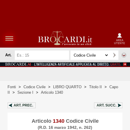
AREA
UTENTE
Art.
Fonti
>
Codice Civile
>
LIBRO QUARTO
>
Titolo II
>
Capo
II
>
Sezione I
>
Articolo 1340
ART.
PREC.
ART.
SUCC.
Articolo
1340
Codice Civile
(R.D. 16 marzo 1942, n. 262)