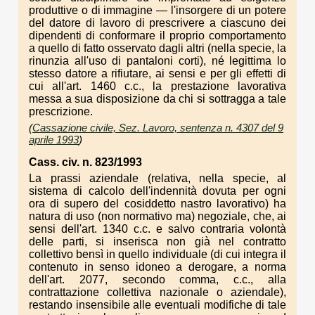
produttive o di immagine — l'insorgere di un potere
del datore di lavoro di prescrivere a ciascuno dei
dipendenti di conformare il proprio comportamento
a quello di fatto osservato dagli altri (nella specie, la
rinunzia all'uso di pantaloni corti), né legittima lo
stesso datore a rifiutare, ai sensi e per gli effetti di
cui all'art. 1460 c.c., la prestazione lavorativa
messa a sua disposizione da chi si sottragga a tale
prescrizione.
(
Cassazione civile, Sez. Lavoro, sentenza n. 4307 del 9
aprile 1993
)
Cass. civ. n. 823/1993
La prassi aziendale (relativa, nella specie, al
sistema di calcolo dell'indennità dovuta per ogni
ora di supero del cosiddetto nastro lavorativo) ha
natura di uso (non normativo ma) negoziale, che, ai
sensi dell'art. 1340 c.c. e salvo contraria volontà
delle parti, si inserisca non già nel contratto
collettivo bensì in quello individuale (di cui integra il
contenuto in senso idoneo a derogare, a norma
dell'art. 2077, secondo comma, c.c., alla
contrattazione collettiva nazionale o aziendale),
restando insensibile alle eventuali modifiche di tale