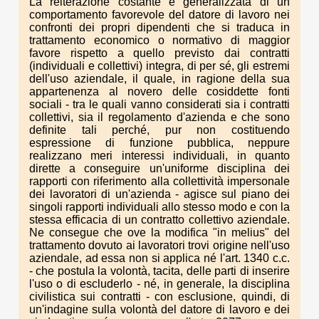
La reiterazione costante e generalizzata di un
comportamento favorevole del datore di lavoro nei
confronti dei propri dipendenti che si traduca in
trattamento economico o normativo di maggior
favore rispetto a quello previsto dai contratti
(individuali e collettivi) integra, di per sé, gli estremi
dell'uso aziendale, il quale, in ragione della sua
appartenenza al novero delle cosiddette fonti
sociali - tra le quali vanno considerati sia i contratti
collettivi, sia il regolamento d'azienda e che sono
definite tali perché, pur non costituendo
espressione di funzione pubblica, neppure
realizzano meri interessi individuali, in quanto
dirette a conseguire un'uniforme disciplina dei
rapporti con riferimento alla collettività impersonale
dei lavoratori di un'azienda - agisce sul piano dei
singoli rapporti individuali allo stesso modo e con la
stessa efficacia di un contratto collettivo aziendale.
Ne consegue che ove la modifica "in melius" del
trattamento dovuto ai lavoratori trovi origine nell'uso
aziendale, ad essa non si applica né l'art. 1340 c.c.
- che postula la volontà, tacita, delle parti di inserire
l'uso o di escluderlo - né, in generale, la disciplina
civilistica sui contratti - con esclusione, quindi, di
un'indagine sulla volontà del datore di lavoro e dei